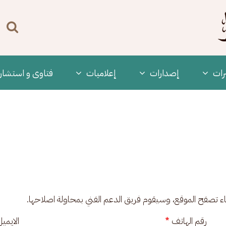
n
enu
رات
‫إصدارات
إعلاميات
فتاوى و استشار
ناء تصفح الموقع، وسيقوم فريق الدعم الفني بمحاولة اصلاحها.
رقم الهاتف
الايمي