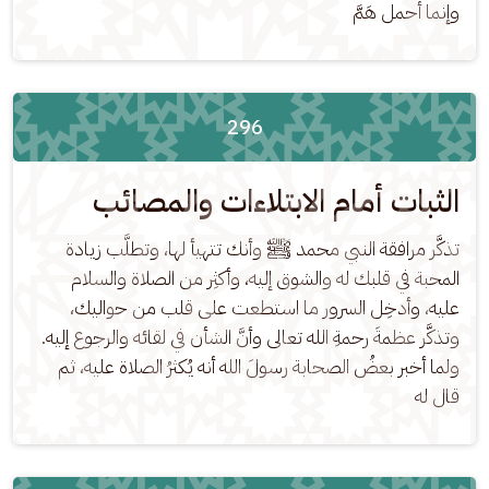
وإنما أحمل هَمَّ
296
الثبات أمام الابتلاءات والمصائب
تذكَّر مرافقة النبي محمد ﷺ وأنك تتهيأ لها، وتطلَّب زيادة 
المحبة في قلبك له والشوق إليه، وأكثِر من الصلاة والسلام 
عليه، وأدخِل السرور ما استطعت على قلب من حواليك، 
وتذكَّر عظمةَ رحمةِ الله تعالى وأنَّ الشأن في لقائه والرجوع إليه. 
ولما أخبر بعضُ الصحابة رسولَ الله أنه يُكثرُ الصلاة عليه، ثم 
قال له