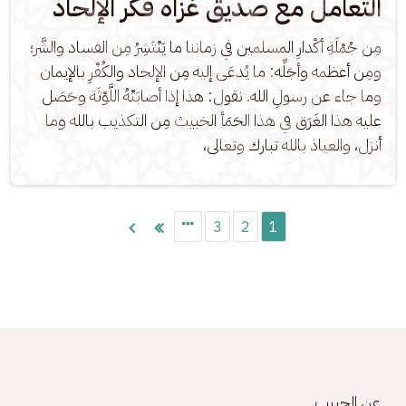
التعامل مع صديق غزاه فكر الإلحاد
مِن جُمْلَةِ أكْدارِ المسلمين في زماننا ما يَنْتَشِرُ مِن الفساد والشَّر؛ 
ومِن أعظمه وأجَلِّه: ما يُدعَى إليه مِن الإلحاد والكُفْرِ بالإيمان 
وما جاء عن رسولِ الله. نقول: هذا إذا أصابَتْهُ اللَّوْثَة وحَصَل 
عليه هذا الغَرَق في هذا الحَمَأ الخبيث مِن التكذيب بالله وما 
أنزل، والعياذ بالله تبارك وتعالى،
Paginatio
3
2
1
Footer menu
عن الحبيب