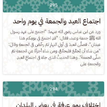
295
اجتماع العيد والجمعة في يوم واحد
ورد عن ابن عباس رضي الله عنهما: "اجتمع على عهد رسول 
الله ﷺ جمعة وعيد، فقال: "قدِ اجتمعَ في يومِكم هذا 
عيدانِ"، فصلّى العيدَ في أولِ النهارِ ثمّ رخّصَ في الجمعةِ وقالَ: 
"من شاءَ أن يُجمِّعَ فليجمِّعْ، ومن شاءَ أجزأهُ عنِ الجمعةِ ثمّ 
صلّى الجمعةَ". وهذا الحديثُ الذي جاءَ في اجتماعِ العيدِ 
والجمعةِ على
294
اختلاف يوم عرفة في بعض البلدان