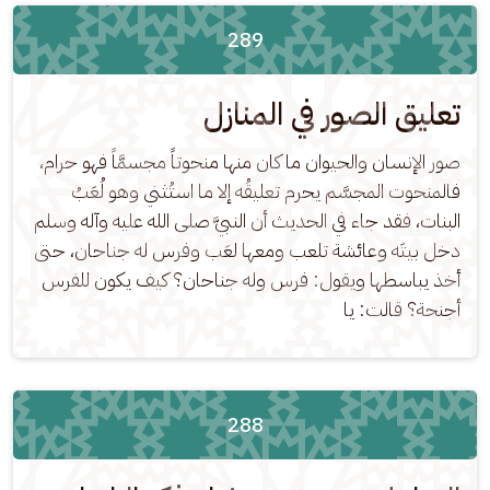
289
تعليق الصور في المنازل
صور الإنسان والحيوان ما كان منها منحوتاً مجسمَّاً فهو حرام، 
فالمنحوت المجسَّم يحرم تعليقُه إلا ما استُثني وهو لُعَبُ 
البنات، فقد جاء في الحديث أن النبيَّ صلى الله عليه وآله وسلم 
دخل بيتَه وعائشة تلعب ومعها لعَب وفرس له جناحان، حتى 
أخذ يباسطها ويقول: فرس وله جناحان؟ كيف يكون للفرس 
أجنحة؟ قالت: يا
288