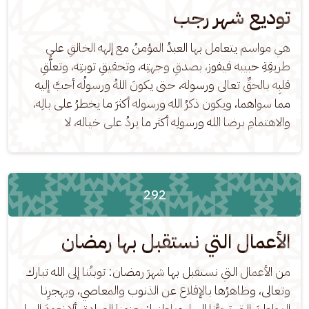
توديع شهر رجب
هي مواسم يتعامل بها العبدُ المؤمنُ مع إلهه الخالقِ على 
طريقِةِ حبيبه فيفوز، بصدقِ وجهتِه، وتحقيقِ توبتِه، وتعلُّقِ 
قلبِه بالحقِّ تعالى ورسوله، حتى يكونَ اللهُ ورسولُه أحبَّ إليه 
مما سواهما، ويكون ذكرُ الله ورسوله أكثرَ ما يخطرُ على بالِه، 
والاهتمامِ برضا الله ورسولِه أكثر ما يردُ على خياله، لا
292
الأعمال التي نستقبل بها رمضان
من الأعمال التي نستقبل بها شهرَ رمضان: توبتُنا إلى الله تبارك 
وتعالى، وظاهرُها بالإقلاع عن الذنوب والمعاصي، وبهجرِنا 
المواطنَ التي تجرُّنا إليها. وباطنها: بعزمِنا الصادق ألا نعودَ إليها، 