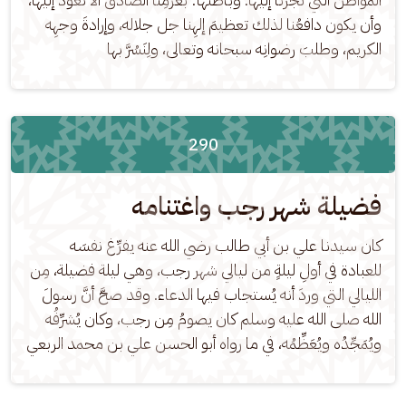
وأن يكون دافعُنا لذلك تعظيمَ إلهِنا جل جلاله، وإرادةَ وجهِه 
الكريم، وطلبَ رضوانِه سبحانه وتعالى، ولِنَسُرَّ بها
290
فضيلة شهر رجب واغتنامه
كان سيدنا علي بن أبي طالب رضي الله عنه يفرِّغ نفسَه 
للعبادة في أولِ ليلةٍ من ليالي شهر رجب، وهي ليلة فضيلة، مِن 
الليالي التي وردَ أنه يُستجاب فيها الدعاء. وقد صحَّ أنَّ رسولَ 
الله صلى الله عليه وسلم كان يصومُ مِن رجب، وكان يُشرِّفُه 
ويُمَجِّدُه ويُعَظِّمُه، في ما رواه أبو الحسن علي بن محمد الربعي