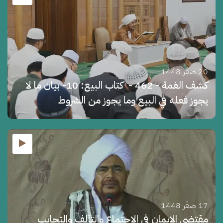
20 صفَر 1448
كشف الغمة - 462 - كتاب البيع: 10- بيان ما لا
يجوز فعله في البيع وما يجوز من الشروط
17 صفَر 1448
مقتضى الإيمان في الاجتماع والتآلف والتحابب