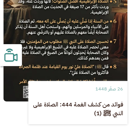
26 صفَر 1448
فوائد من كشف الغمة 444: الصلاة على
النبي ﷺ (1)