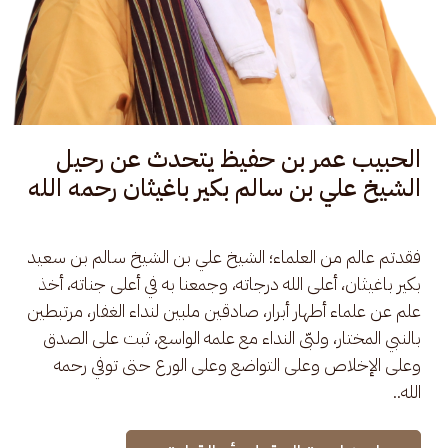
منظومة: هدِيَّة الصَّدِيق (مقرر الدورة
التعليمية ال32 بدار المصطفى بتريم)
يمكنكم قراءة أو تحميل منظومة: هدِيَّة الصَّدِيق، للحبيب
عبدالله بن حسين بن طاهر، وهي مقرر الدورة التعليمية ال32
بدار المصطفى، ويبدأ في هذه العام من (فصل في تلاوة القرآن)
يُعقد الدرس يومياً حوالي الساعة الثالثة والنصف عصراً،
(بتوقيت مكة المكرمة)
لتحميل المنظومة مكتوبة Pdf