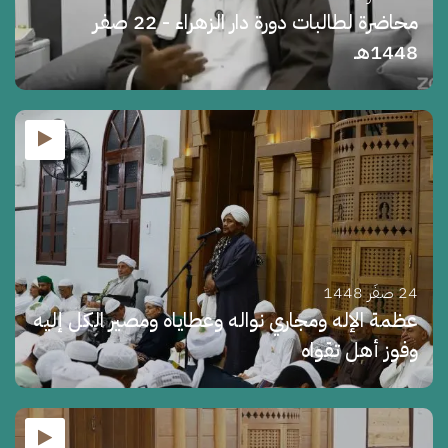
محاضرة لطالبات دورة دار الزهراء - 22 صفر
1448هـ
24 صفَر 1448
عظمة الإله ومجاري نواله وعطاياه ومصير الكل إليه
وفوز أهل تقواه