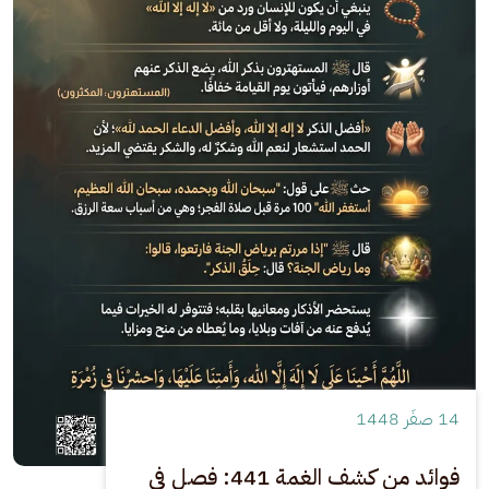
14 صفَر 1448
فوائد من كشف الغمة 441: فصل في