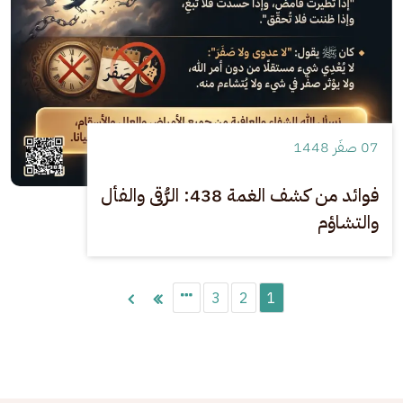
07 صفَر 1448
فوائد من كشف الغمة 438: الرُّقى والفأل
والتشاؤم
Pagination
3
2
1