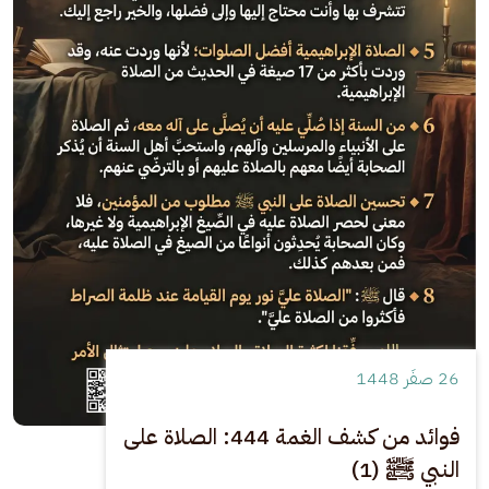
26 صفَر 1448
فوائد من كشف الغمة 444: الصلاة على
النبي ﷺ (1)