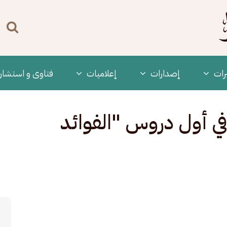
n
enu
رات
‫إصدارات
إعلاميات
فتاوى و استشار
ي أول دروس "الفوائد