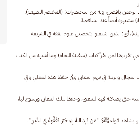
.
بد الرحمن بافضل، وله من المختصرات: (المختصر اللطيف).
 مشتهرة أيضاً عند الشافعية.
ينة)، أي: الذين اشتغلوا بتحصيل علوم الفقه في الشريعة 
بغي تقريرها لمن يقرأ كتاب (سفينة النجاة) وما أشبهه من الكتب 
لف المجال والرتبة في فهم المعاني وفي حفظ هذه المعاني وفي 
سنة حتى يصحَبُه فهم للمعنى، وحفظ لتلك المعاني ورسوخ لها، 
قوله ﷺ: "مَنْ يُرِدِ اللهُ بِهِ خَيْرًا يُفَقِّهْهُ فِي الدِّينِ".