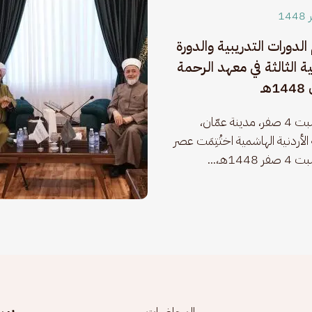
الدورات التدريبية والدورة
ة الثالثة في معهد الرحمة
هـ
يوم السبت 4 صفر، مدينة عمّان، 
الأردنية الهاشمية اختُتِمَت عصر 
1448هـ،...
سج
المحاضرات