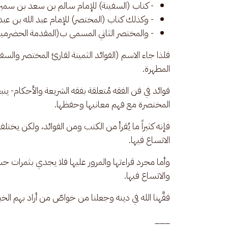
- كتاب (السفينة) للإمام سالم بن سعد بن سمير
- وكذلك كتاب (المختصر) للإمام عبد الله بن ع
- والمختصر الثاني المسمى ب(المقدمة الحضرمية)
فلذا جاء الاسم (الفوائد الثمينة لقارئ المختصر والسف
المطهرة.
فوائد في فن الفقه مُتعلقة بفقه الشريعة والأحكام- ين
المختصرة مع فهم معانيها وحفظها.
فإنه كثيراً ما يُقرأ من الكتب ومن الفوائد، ولكن يخت
الاتساع فيها. 
وأما مجرد قراءتها والمرور عليها فلا يجدي بثمرات ح
والاتساع فيها. 
فقَّهنا الله في دينه وجعلنا من خواصّ من أراد بهم الخير، بشاهد 
___