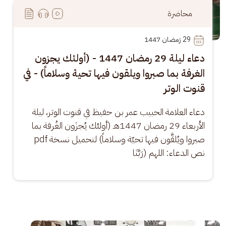
محاضرة
29
 رَمضان 1447
دعاء ليلة 29 رمضان 1447 - (أولئك يجزون
الغرفة بما صبروا ويلقون فيها تحية وسلاماً) - في
قنوت الوتر
دعاء العلامة الحبيب عمر بن حفيظ في قنوت الوتر، ليلة 
الأربعاء 29 رمضان 1447هـ (أولئك يُجزَون الغُرفة بما 
صبروا ويُلقَّون فيها تحيّة وسلاماً) لتحميل نسخة pdf 
نص الدعاء: اللهم (رَبَّنَا