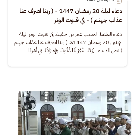
دعاء ليلة 20 رمضان 1447 - ( ربنا اصرف عنا
عذاب جهنم ) - في قنوت الوتر
دعاء العلامة الحبيب عمر بن حفيظ في قنوت الوتر، ليلة 
الإثنين 20 رمضان 1447هـ ( ربنا اصرف عنا عذاب جهنم 
) نص الدعاء: (رَبَّنَا اغْفِرْ لَنَا ذُنُوبَنَا وَإِسْرَافَنَا فِي أَمْرِنَا
الصورة