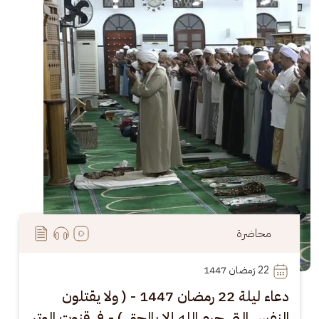
محاضرة
22
 رَمضان 1447
دعاء ليلة 22 رمضان 1447 - ( ولا يقتلون
النفس التي حرم الله إلا بالحق ) - في قنوت الوتر