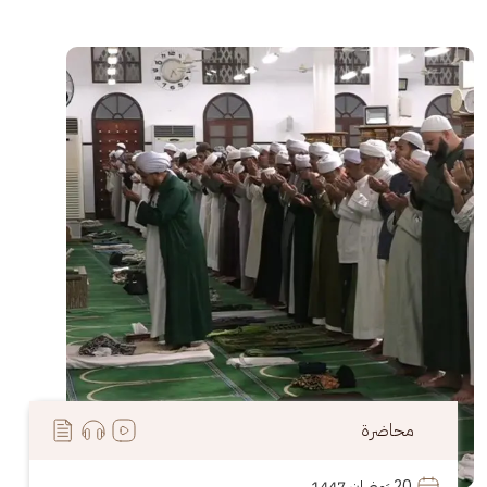
الصورة
محاضرة
20
 رَمضان 1447