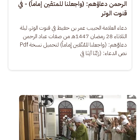
الرحمن دعاؤهم: (واجعلنا للمتقين إماماً) - في
قنوت الوتر
دعاء العلامة الحبيب عمر بن حفيظ في قنوت الوتر، ليلة 
الثلاثاء 28 رمضان 1447هـ من صفات عباد الرحمن 
دعاؤهم: (واجعلنا للمُتّقين إماماً) لتحميل نسخة Pdf 
نص الدعاء: ​(رَبَّنَا آتِنَا فِي
الصورة