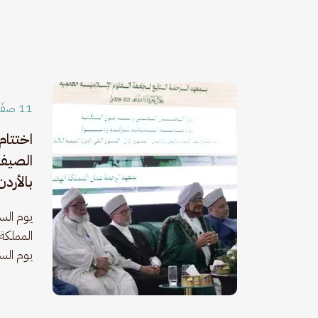
11 صفَر 1448
اختتام 
الصيفي
بالأردن 1448
المملكة 
يوم السبت 4 صفر 