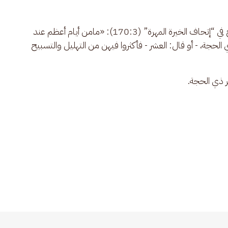
والأصل فيه ما أخرجه الحافظ البوصيري بسند صحيح في “إتحاف الخيرة المهرة” (170:3): «مامن أيام أعظم عند 
الحجة، - أو قال: العشر - فأكثروا فيهن من التهليل والتسبيح 
ر ذي الحجة.