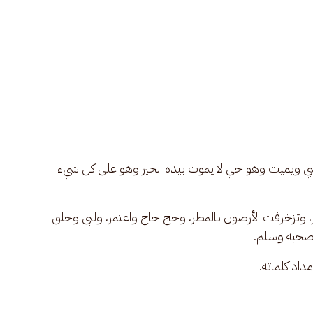
د يحيي ويميت وهو حي لا يموت بيده الخير وهو على كل شيء 
، وتزخرفت الأرضون بالمطر، وحج حاج واعتمر، ولبى وحلق 
وصحبه وسلم.
داد كلماته.