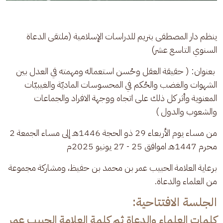
ينظم دار المصطفى بتريم للدراسات الإسلامية (ملتقى الدعاة 
السنوي التاسع عشر)
 بعنوان: ( حقيقة العقل وحُسن استعماله ومهمته في العدل بين 
الشهوات والغضب والحُكم في المحسوسات الماديّة والغيبيّات 
المعنوية وأثر كل ذلك على اتجاه ووجهة الافراد والجماعات 
والشعوب والدول )
من مساء يوم الأربعاء 29 ذو الحجة 1446هـ إلى مساء الجمعة 2 
محرم 1447هـ اموافق 25 - 27 يونيو 2025م
برعاية العلامة الحبيب عمر بن محمد بن حفيظ، ومشاركة مجموعة 
من العلماء والدعاة.
الجلسة الافتتاحية:
كلمات العلماء والدعاة ثم كلمة العلامة الحبيب عمر