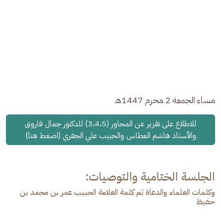
مساء الجمعة 2 محرم 1447هـ 
للاطلاع على تقرير عن المحاور (3،4،5) للدكتور جمال فاروق
والأستاذ هاشم العطاس والحبيب علي الجفري (اضغط هنا)
الجلسة الختامية والتوصيات:
وكلمات العلماء والدعاة ثم كلمة العلامة الحبيب عمر بن محمد بن
حفیظ