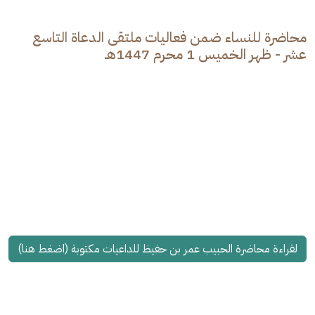
محاضرة للنساء ضمن فعاليات ملتقى الدعاة التاسع
عشر - ظهر الخميس 1 محرم 1447هـ
لقراءة محاضرة الحبيب عمر بن حفيظ للداعيات مكتوبة (اضغط هنا)