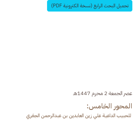
تحميل البحث الرابع (نسخة الكترونية PDF)
عصر الجمعة 2 محرم 1447هـ 
المحور الخامس:
للحبيب الداعيـة علي زين العابدین بن عبدالرحمن الجفري