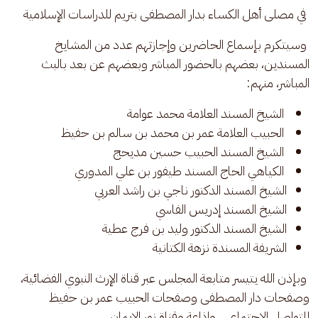
 في مصلى أهل الكساء بدار المصطفى بتريم للدراسات الإسلامية
 وسيتكرم بإسماع الحاضرين وإجازتهم عدد من المشايخ 
المسندين، بعضهم بالحضور المباشر وبعضهم عن بعد بالبث 
المباشر، منهم:
الشيخ المسند العلامة محمد عوامة
⁠الحبيب العلامة عمر بن محمد بن سالم بن حفيظ
الشيخ المسند الحبيب حسين مديحج
الكياهي الحاج المسند طيفور بن علي المدوري
⁠الشيخ المسند الدكتور ناجي بن راشد العربي
الشيخ المسند إدريس الفاسي
⁠الشيخ المسند الدكتور وليد بن فرج عطية
الشريفة المسندة نزهة الكتانية
 وبإذن الله يتيسر متابعة المجلس عبر قناة الإرث النبوي الفضائية، 
وصفحات دار المصطفى وصفحات الحبيب عمر بن حفيظ 
للتواصل الاجتماعي، وإذاعة وقناة نور الإيمان