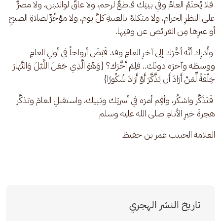
 فلا يُختَمُ العامُ وفي بيتِك قاطعٌ لرحم، ولا عاقٌّ لوالدين، ولا مصرٌّ 
على النظرِ الحرام، ولا متكلمٌ بالغيبةِ كلَّ يوم، ولا مؤخِّرٌّ لصلاةِ الصبحِ 
أو غيرِها مِن الفرائض عن وقتِها.
 وأَدرِك أنَّه أخَّرَك إلى آخرِ العامِ وقد قَبَضَ أرواحاً في أولِ العامِ 
ووسطَه وآخرَه دونَك.. فلِمَ أخَّرَك؟ {وَهُوَ الَّذِي جَعَلَ اللَّيْلَ وَالنَّهَارَ 
خِلْفَةً لِّمَنْ أَرَادَ أَن يَذَّكَّرَ أَوْ أَرَادَ شُكُورًا}
 فَتَذَكَّر واشكُر، وأقِم أمرَه في أسرتِك وبَيتِك، واستقبلِ العامَ وتذكَّر 
هجرةَ خيرِ الأنامِ صلى الله عليه وسلم
العلامة الحبيب عمر بن حفيظ
تاريخ النشر الهجري