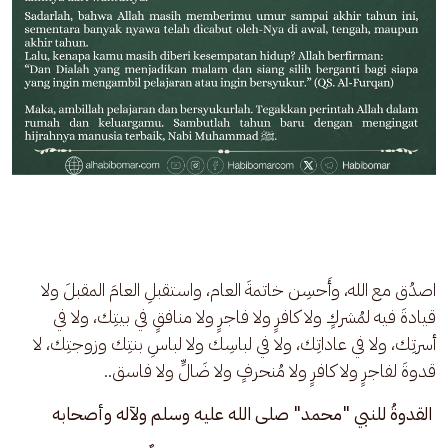
اصدُق مع الله، وأَحسِن خاتمةَ العام، واستقبلِ العامَ المقبلَ ولا 
قيادةَ فيه لمُشركٍ ولا كافرٍ ولا فاجرٍ ولا منافقٍ في بيتِك، ولا في 
أسرتِك، ولا في عاداتِك، ولا في لباسِك ولا لباسِ بنتِك وزوجتِك، لا 
قدوةَ لفاجرٍ ولا كافرٍ ولا مُنحرفٍ ولا ضَالٍّ ولا فاسق..
القدوةُ للنبي "محمد" صلى الله عليه وسلم ولآله وأصحابه