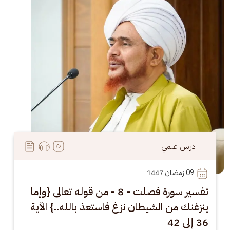
درس علمي
09
 رَمضان 1447
تفسير سورة فصلت - 8 - من قوله تعالى {وإما
ينزغنك من الشيطان نزغ فاستعذ بالله..} الآية
36 إلى 42