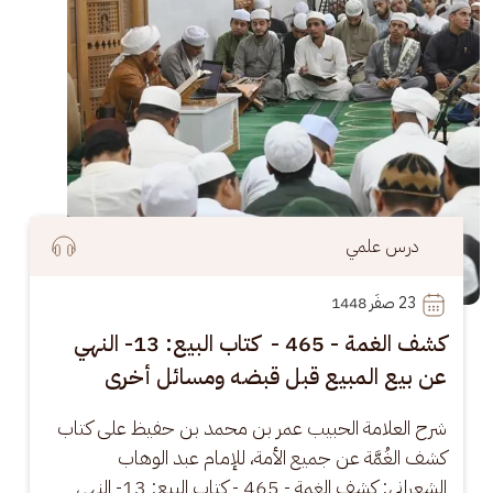
درس علمي
23
 صفَر 1448
كشف الغمة - 465 - كتاب البيع: 13- النهي
عن بيع المبيع قبل قبضه ومسائل أخرى
شرح العلامة الحبيب عمر بن محمد بن حفيظ على كتاب 
كشف الغُمَّة عن جميع الأمة، للإمام عبد الوهاب 
الشعراني: كشف الغمة - 465 - كتاب البيع: 13- النهي