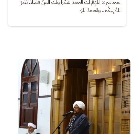
المحاضرة: اللَّهُمَّ لك الحمد شكراً ولك المنُّ فضلاً، نَظَرَ 
اللهُ إليكُم.. والحمدُ للهِ
الصورة