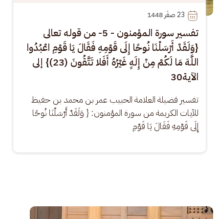
23
 صفَر 1448
تفسير سورة المؤمنون - 5- من قوله تعالى
{وَلَقَدْ أَرْسَلْنَا نُوحًا إِلَى قَوْمِهِ فَقَالَ يَا قَوْمِ اعْبُدُوا
اللَّهَ مَا لَكُمْ مِنْ إِلَهٍ غَيْرُهُ أَفَلا تَتَّقُونَ (23)} إلى
الآية30
تفسير فضيلة العلامة الحبيب عمر بن محمد بن حفيظ 
للآيات الكريمة من سورة المؤمنون: { وَلَقَدْ أَرْسَلْنَا نُوحًا 
إِلَى قَوْمِهِ فَقَالَ يَا قَوْمِ
الصورة