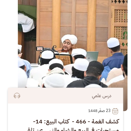
درس علمي
23
 صفَر 1448
كشف الغمة - 466 - كتاب البيع: 14-
مستحبات في البيع والشراء والنهي عن تلقي