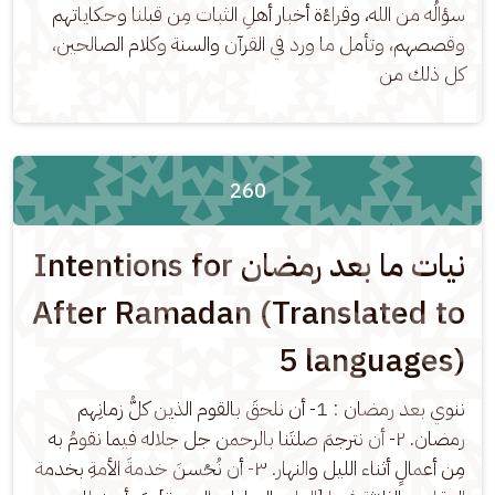
سؤالُه من الله، وقراءُة أخبار أهلِ الثبات مِن قبلنا وحكاياتهم 
وقصصهم، وتأمل ما ورد في القرآن والسنة وكلام الصالحين، 
كل ذلك من
260
نيات ما بعد رمضان Intentions for
After Ramadan (Translated to
5 languages)
ننوي بعد رمضان : 1- أن نلحقَ بالقوم الذين كلُّ زمانِهم 
رمضان. ٢- أن نترجمَ صلتَنا بالرحمن جل جلاله فيما نقومُ به 
مِن أعمالٍ أثناء الليل والنهار. ٣- أن نُحْسنَ خدمةَ الأمةِ بخدمة 