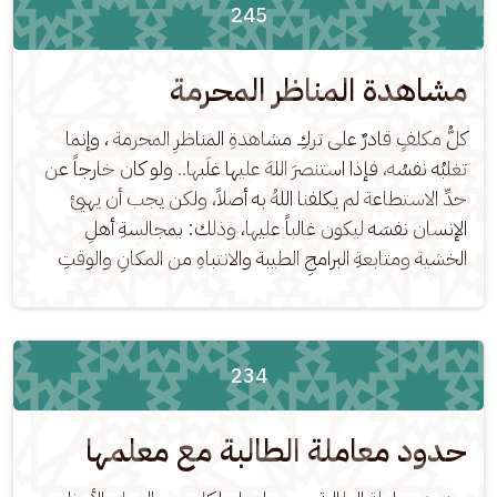
245
مشاهدة المناظر المحرمة
كلُّ مكلفٍ قادرٌ على تركِ مشاهدةِ المناظرِ المحرمة ، وإنما 
تغلبُه نفسُه، فإذا استنصرَ اللهَ عليها غلَبها.. ولو كان خارجاً عن 
حدِّ الاستطاعة لم يكلفنا اللهُ به أصلاً، ولكن يجب أن يهيئ 
الإنسان نفسَه ليكون غالباً عليها، وذلك: بمجالسةِ أهلِ 
الخشية ومتابعةِ البرامجِ الطيبة والانتباهِ من المكانِ والوقتِ
234
حدود معاملة الطالبة مع معلمها