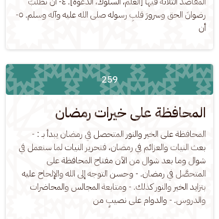
المقاصد الثلاثة فيها [العلم، السلوك، الدعوة]. ٤- أن نطلبَ 
رضوانَ الحق وسرورَ قلبِ رسوله صلى الله عليه وآله وسلم. ٥- 
أن
259
المحافظة على خيرات رمضان
المحافظة على الخير والنور المتحصل في رمضان يبدأ بـ : - 
بعث النيات والعزائم في رمضان، فتحرير النيات لما سنعمل في 
شوال وما بعد شوال من الآن مفتاح المحافظة على 
المتحصَّل في رمضان. - وحسن التوجه إلى الله والإلحاح عليه 
بتزايد الخير والنور كذلك. - ومتابعة المجالس والمحاضرات 
والدروس. - والدوام على نصيبٍ من