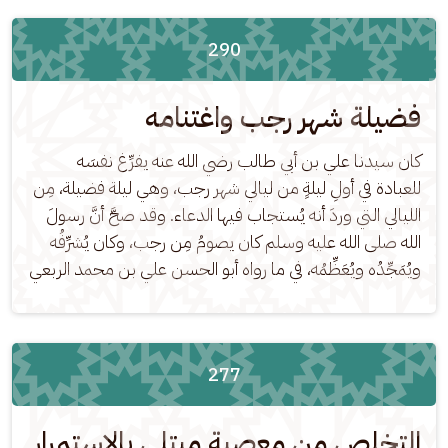
290
فضيلة شهر رجب واغتنامه
كان سيدنا علي بن أبي طالب رضي الله عنه يفرِّغ نفسَه 
للعبادة في أولِ ليلةٍ من ليالي شهر رجب، وهي ليلة فضيلة، مِن 
الليالي التي وردَ أنه يُستجاب فيها الدعاء. وقد صحَّ أنَّ رسولَ 
الله صلى الله عليه وسلم كان يصومُ مِن رجب، وكان يُشرِّفُه 
ويُمَجِّدُه ويُعَظِّمُه، في ما رواه أبو الحسن علي بن محمد الربعي
277
التخلص من معصية مبتلى بالاستمرار