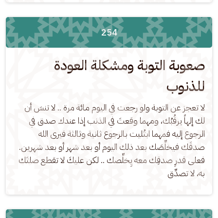
254
صعوبة التوبة ومشكلة العودة
للذنوب
لا تعجز عن التوبة ولو رجعت في اليوم مائة مرة .. لا تنسَ أن 
لك إلهاً يرقُبُك، ومهما وقعتَ في الذنب إذا عندك صدق في 
الرجوع إليه فمهما ابتُليت بالرجوع ثانية وثالثة فيرى الله 
صدقَك فيخلِّصَك بعد ذلك اليوم أو بعد شهر أو بعد شهرين. 
فعلى قدرِ صدقِك معه يِخلِّصك .. لكن عليكَ لا تقطع صلتَك 
به، لا تصدِّق