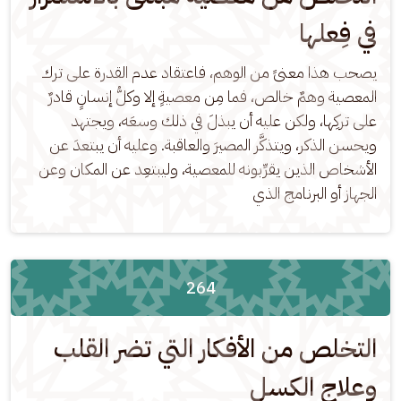
في فِعلها
يصحب هذا معنىً من الوهم، فاعتقاد عدم القدرة على ترك 
المعصية وهمٌ خالص، فما مِن معصيةٍ إلا وكلُّ إنسانٍ قادرٌ 
على تركِها، ولكن عليه أن يبذلَ في ذلك وسعَه، ويجتهد 
ويحسن الذكر، ويتذكَّر المصيرَ والعاقبة. وعليه أن يبتعدَ عن 
الأشخاص الذين يقرِّبونه للمعصية، وليبتعِد عن المكان وعن 
الجهاز أو البرنامج الذي
264
التخلص من الأفكار التي تضر القلب
وعلاج الكسل