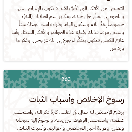
التخلص من الأفكار التي تَضُرُّ بالقلب: يكون بالإعراض عنها، 
واللجوء إلى الحقِّ جل جلاله، وتكرير اسم الجلالة: (الله)؛ 
خصوصاً بِمَدِّ اللام وسكون الهاء، وقراءة اسم الجلالة ستاً 
وستين مرة.. فذلك يقطع هذه الخواطر والأفكار السيئة. وأما 
علاج الكسل فيكون بتذَكُّر الرجوعِ إلى الله عز وجل، وذكر ما 
ورد من
263
رسوخ الإخلاص وأسباب الثبات
يرسِّخ الإخلاصَ لله تعالى في القلب: كثرةُ ذكر ِالله، واستحضار 
عظمته، واستحضار الوقوف بين يديه، والرجوع إليه سبحانه 
وتعالى، وقراءة أخبار المخلصين وأحوالهم. وأسبابُ الثبات: 