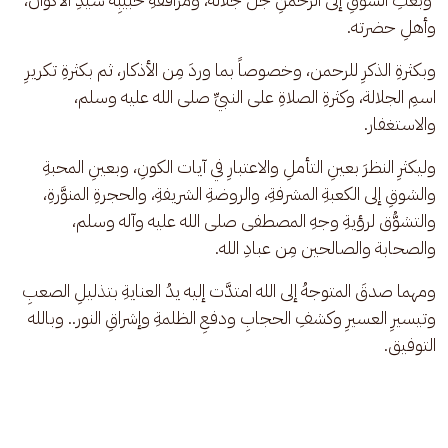
وأهلِ حضرته.
وبكثرةِ الذكرِ للرحمن، وخصوصاً بما وردَ مِن الأذكار، ثم بكثرةِ تكريرِ 
اسمِ الجلالة، وكثرةِ الصلاةِ على النبيِّ صلى الله عليه وسلم، 
والاستغفار.
وليكثرِ النظرَ بعينِ التأملِ والاعتبارِ في آيات الكونِ، وبعينِ المحبةِ 
والشوقِ إلى الكعبةِ المشرفةِ، والروضةِ الشريفةِ، والحجرةِ المنوَّرةِ، 
والتشوُّق لرؤيةِ وجهِ المصطفى صلى الله عليه وآله وسلم، 
والصحابة والصالحين مِن عبادِ الله.
ومهما صدقَ المتوجهُ إلى الله امتدَّت إليه يدُ العنايةِ بتذليلِ الصعبِ 
وتيسيرِ العسيرِ وكشفِ الحجابِ ودفعِ الظلمةِ وإشراقِ النور.. وبالله 
التوفيق.