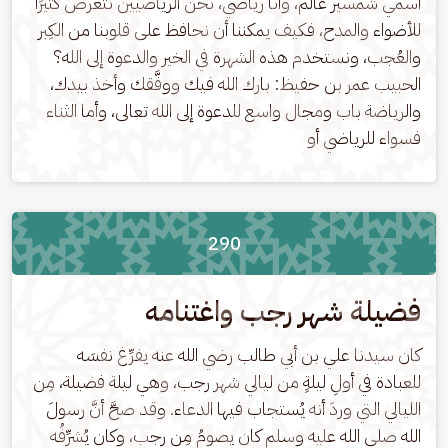
اسمي شمسير عالَم، وأنا رياضي، نحن الرياضيين نتعرض كثيرًا 
للأضواء والمدح، فكيف يمكننا أن نحافظ على قلوبنا من الكِبر 
والعُجب، ونستخدم هذه الشهرة في الخير والدعوة إلى الله؟ 
الحبيب عمر بن حفيظ: بارك الله فيك ووفَّقك وأخذ بيدك، 
والرياضة باب ومجال واسع للدعوة إلى الله تعالى، وأما الثناء 
فسواء للرياضي أو
290
فضيلة شهر رجب واغتنامه
كان سيدنا علي بن أبي طالب رضي الله عنه يفرِّغ نفسَه 
للعبادة في أولِ ليلةٍ من ليالي شهر رجب، وهي ليلة فضيلة، مِن 
الليالي التي وردَ أنه يُستجاب فيها الدعاء. وقد صحَّ أنَّ رسولَ 
الله صلى الله عليه وسلم كان يصومُ مِن رجب، وكان يُشرِّفُه 