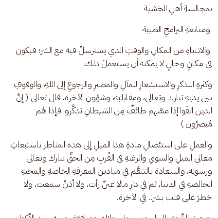
بمجالسةِ أهلِ الخشية
 ومتابعةِ البرامجِ الطيبة
 والانتباهِ من المكانِ والوقتِ الذي يسترسلُ فيه مع الشر؛ فيكون 
في مكانٍ وحالٍ لا يمكنه أن يستعملَ ذلك. 
وكثرةِ التذكرِ والاستشعارِ للمآلِ والمصيرِ والرجوعِ إلى اللهِ، والوقوفِ 
بين يديهِ تبارك وتعالى، ومقابلتِه، وشؤون الآخرة، قال تعالى ( إنَّ 
الذين اتقَوا إذا مسَّهم طائفٌ مِن الشيطانِ تذكَّروا فإذا هُم 
مُبصرُون )
والعملِ على استئصالِ مادةِ هذا الميلِ إلى هذه المناظر باستبعاثِ 
معاني الميلِ والشوقِ والرغبةِ في القُربِ مِن الحقِّ تبارك وتعالى 
ورسولِه، والسعادة بالتنعُّم في ميادين المعرفةِ الخاصةِ والمحبةِ 
الخالصةِ في الدنيا، ثم في دارِ مالا عينٌ رأت، ولا أذنٌ سمعت، ولا 
خطرَ على قلب بشر.. في الآخرة.
 وبعثِ الشَّوقِ إلى الرحمنِ جل جلاله، ومرافقةِ حبيبِه سيدِ الأكوان، 