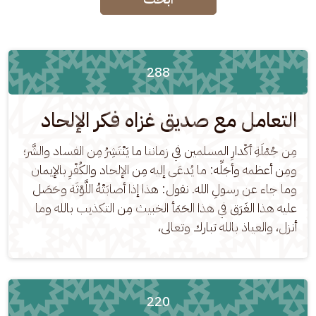
288
التعامل مع صديق غزاه فكر الإلحاد
مِن جُمْلَةِ أكْدارِ المسلمين في زماننا ما يَنْتَشِرُ مِن الفساد والشَّر؛ 
ومِن أعظمه وأجَلِّه: ما يُدعَى إليه مِن الإلحاد والكُفْرِ بالإيمان 
وما جاء عن رسولِ الله. نقول: هذا إذا أصابَتْهُ اللَّوْثَة وحَصَل 
عليه هذا الغَرَق في هذا الحَمَأ الخبيث مِن التكذيب بالله وما 
أنزل، والعياذ بالله تبارك وتعالى،
220