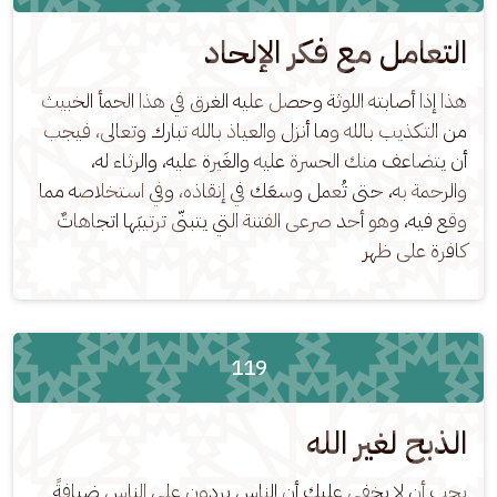
التعامل مع فكر الإلحاد
هذا إذا أصابته اللوثة وحصل عليه الغرق في هذا الحمأ الخبيث 
من التكذيب بالله وما أنزل والعياذ بالله تبارك وتعالى، فيجب 
أن يتضاعف منك الحسرة عليه والغَيرة عليه، والرثاء له، 
والرحمة به، حتى تُعمل وسعَك في إنقاذه، وفي استخلاصه مما 
وقع فيه، وهو أحد صرعى الفتنة التي يتبنّى ترتيبَها اتجاهاتٌ 
كافرة على ظهر
119
الذبح لغير الله
يجب أن لا يخفى عليك أن الناس يرِدون على الناس ضيافةً 