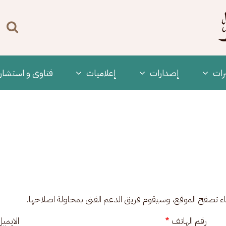
n
enu
رات
‫إصدارات
إعلاميات
فتاوى و استشار
ناء تصفح الموقع، وسيقوم فريق الدعم الفني بمحاولة اصلاحها.
رقم الهاتف
الايمي