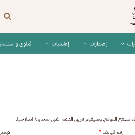
n
enu
رات
‫إصدارات
إعلاميات
فتاوى و استشار
ناء تصفح الموقع، وسيقوم فريق الدعم الفني بمحاولة اصلاحها.
رقم الهاتف
الايمي