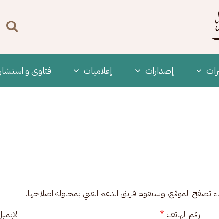
n
enu
رات
‫إصدارات
إعلاميات
فتاوى و استشار
ناء تصفح الموقع، وسيقوم فريق الدعم الفني بمحاولة اصلاحها.
رقم الهاتف
الايمي