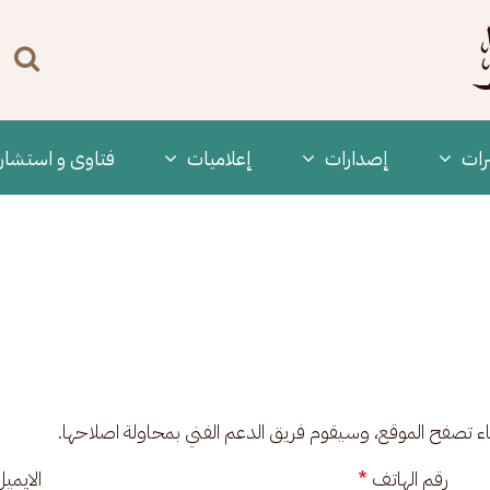
n
enu
رات
‫إصدارات
إعلاميات
فتاوى و استشار
ناء تصفح الموقع، وسيقوم فريق الدعم الفني بمحاولة اصلاحها.
رقم الهاتف
الايمي