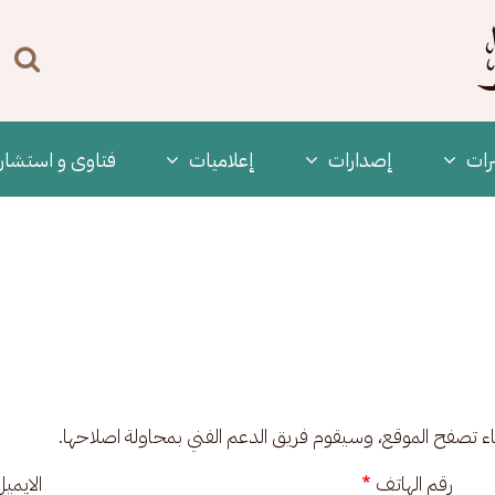
n
enu
رات
‫إصدارات
إعلاميات
فتاوى و استشار
ناء تصفح الموقع، وسيقوم فريق الدعم الفني بمحاولة اصلاحها.
رقم الهاتف
الايمي