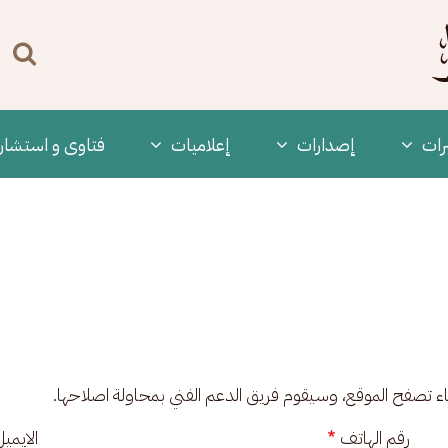
n
enu
رات
‫إصدارات
إعلاميات
فتاوى و استشار
ناء تصفح الموقع، وسيقوم فريق الدعم الفني بمحاولة اصلاحها.
رقم الهاتف
الايمي