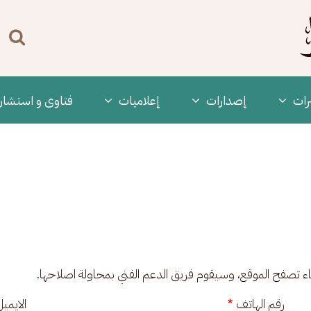
n
enu
رات
‫إصدارات
إعلاميات
فتاوى و استشار
ناء تصفح الموقع، وسيقوم فريق الدعم الفني بمحاولة اصلاحها.
رقم الهاتف
الايمي