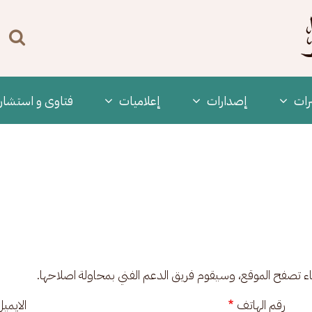
n
enu
رات
‫إصدارات
إعلاميات
فتاوى و استشار
ناء تصفح الموقع، وسيقوم فريق الدعم الفني بمحاولة اصلاحها.
رقم الهاتف
الايمي