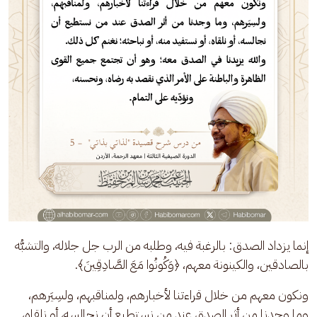
إنما يزداد الصدق: بالرغبة فيه، وطلبه من الرب جل جلاله، والتشبُّه 
بالصادقين، والكينونة معهم، ﴿وَكُونُوا مَعَ الصَّادِقِينَ﴾.
ونكون معهم من خلال قراءتنا لأخبارهم، ولمناقبهم، ولسِيَرهم، 
وما وجدنا من أثر الصدق عند من نستطيع أن نجالسه، أو نلقاه، 