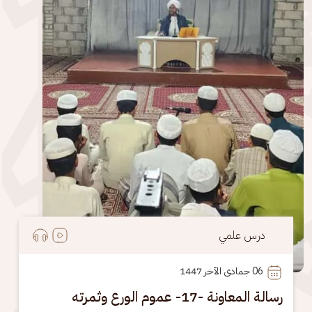
درس علمي
06
 جمادى الآخر 1447
رسالة المعاونة -17- عموم الورع وثمرته