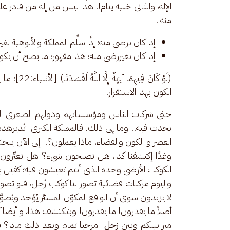
الإله، والثاني خليه ينام!! هذا ليس من إله من قادر 
منه ! 
إذا كان برضى منه؛ إذًا سلِّم المملكة والألوهية لغ
إذا كان بغيررضى منه؛ هذا مقهور؛ ما يصح أن يكون
الكون بهذا الاستقرار. 
حتى شركات الناس ومؤسساتهم ودولهم الصغرى الكبرى
بحدث فيه!! وما إلى ذلك. فالمملكة الكبرى  تُديرهذه ا
العصر و الكون والفضاء، ماذا يعملون؟!  إلى الآن يبح
وغدًا إكتشفنا كذا، هل تصلحون شيء؟ هل تغيِّرون شي
الكوكب الأرضي وحده الذي أنتم تعيشون فيه؛ كفيل بأن
واليوم مركبات فضائية تصور لنا كوكب زُحل، فلو تصور
لا يزيدون سوى أن الواقع المكوّن المسيَّر يُؤخذ ويُصو
أصلاً ما يقدرون! ما يقدرون! وبتكتشف هذا، و أيضا كو
متر بينكم وبين 
زحل 
-مرحبا تمام-وبعد ذلك ماذا؟