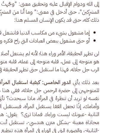
إلى الله ودوام الإقبال عليه وتحقيق معنى: "وجَّهتُ وجهِ
المشرِكينَ"، حتى أدخل في معنى:" وما أَنا منَ المشرِ
ذلك كله، حتى قد يكون الإنسان المسلم هذا: 
إما مشغول بشيء من مكاسب الدنيا فانشغل قلب
أو حتى مشغول ببعض العبادات التي راح فكره و
لن تظهر الحقيقة، الأمر وراء هذا؛ لأنه لم يشتغل أصل
هو متوجه إلى عمل، قلبه متوجه إلى عمله، قلبه متوج
الرب جل جلاله. فهذا ما استقبل حتى تظهر الحقيقة في 
بعد ذلك يأتي ا
لدور الخامس:
كيفية استقبال المرأة
للمتوجهين إلى حضرة الرحمن جل جلاله، ففي هذا د
نفسه لو تريد أن تنظرهُ في المرأة، ماذا سيحدث؟ تأت
وأمامك، إذًا تجعل القفا يستقبل المرأة، فيستقبل ال
الثانية -عيونك ليست وراءك فماذا ترى؟  يقول: هنا
محاذاة معينة -بشكل متزن هندسي-، تستقبل أنت الص
-الثانية-، والصورة التي في الوراء في المرأة هذه تنطب