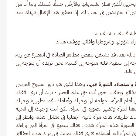
يَ للَّذي فطرَ السَّماواتِ والأرضَ حَنيفًا مُسلمًا وما أَنا منَ 
كينَ"؛ المترددين في الحب له.  إذا تحقق هذا الإقبال فهناك بعد 
ه فالتفت به القلب،
راء شؤونها وشروطها وآفاتها ووقف هناك.
ا بالله بعد، قد يشتغل ببعض مظاهر العبادة في انقطاع عن ربه، 
ه إلى سعيه، قلبه متوجه إلى كسبه؛ نحن نريده أن يتوجه إلى 
قلبه. 
 واستجلاء الصورة فيها،
 وهذا الذي هو دور الشيوخ المربين 
قائق وخفايا. حتى أنك -في عالم الحس- تريد أن ترى  قفاك 
ي أمام المرأة، المواجه لها وجهك وأمامك، فما يظهر إلا وجهك 
قفا المرأة وتظهر الصورة في المرأة، لكن أنت وجهك إلى الجهة 
ك طريقة، هات مرأة ثانية، اجعلها في مقابل هذه، وانظر إلى 
ورة هذه -المرأة هذه-، قفاك ينطبع في المرأة التي وراءك 
ع في المرأة التي أمامك؛ فترى قفاك تماما. في إدراك هذه الحقائق 