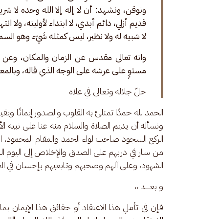
ونوقن، ونشهد: أن لا إله إلا الله وحده لا شريك
قديم أزلي، دائم أبدي، لا ابتداء لأوليته، ولا ان
لا شبيه له ولا نظير، ليس كمثله شَيّء وهو السم
وانه تعالى مقدس عن الزمان والمكان، وعن مش
مستوٍ على عرشه على الوجه الذي قاله، وبالمعنى 
جلّ جلاله وتعالى في علاه
الحمد لله حمدًا تمتلئ به القلوب والصدور إيمانًا ويقين
ونسأله أن يديم الصلاة والسلام منه عنا على نبيه ا
الركع السجود صاحب لواء الحمد والمقام المحمود، ال
من سار في دربهم على الصدق والإخلاص إلى اليوم الم
الشهود، وعلى آلهم وصحبهم وتابعيهم بإحسان في الغيب
و بعـــــد ،،
فإن في تأملِ هذا الاعتقاد أو حقائق هذا الإيمان ب