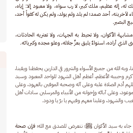
 له، إله عظيم، ملك كبير، لا رب سواه،  ولا معبود إلا: إياه، 
تهاء لآخريته، أحد صمد؛ لم يلد ولم يولد، ولم يكن له كفواً أحد، 
يع البصير.
ابهة الأكوان، ولا تحيط به الجهات، ولا تعتريه الحادثات، 
الذي أراده، استواءٌ يليق بعزِّ جلاله، وعلو مجده وكبريائه.
ا، وبه الله من جميع الأسواء والشرور في الدارين يحفظنا ويقينا، 
لأكرم وحبيبه الأعظم، أعظم أهل الشهود للواحد المعبود وسيد 
لهم أدم الصلاة عليه وعلى آله وصحبه الموفين بالعهود، وعلى 
وعود، وعلى آبائه وإخوانه من الأنبياء والمرسلين سادات أهل 
 والشهود، وعلينا معهم وفيهم يا برّ يا ودود. 
ما جاء به سيد الأكوان ﷺ؛ نتعرض للصدق مع الله؛ 
فإن صحة 