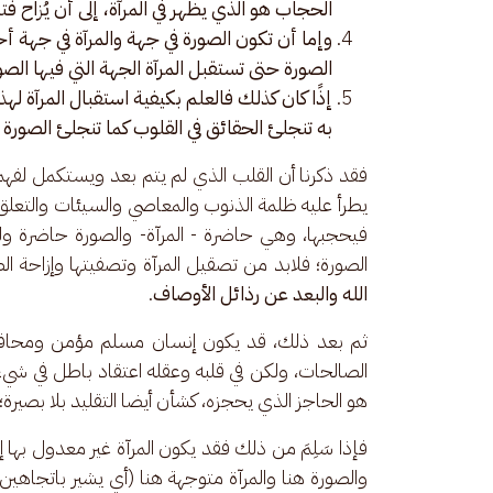
الحجاب هو الذي يظهر في المرآة، إلى أن يُزاح ف
وإما أن تكون الصورة في جهة والمرآة في جهة أ
الصورة حتى تستقبل المرآة الجهة التي فيها الصو
إذًا كان كذلك فالعلم بكيفية استقبال المرآة ل
به تنجلئ الحقائق في القلوب كما تنجلئ الصورة ف
فقد ذكرنا أن القلب الذي لم يتم بعد ويستكمل لفهم 
يطرأ عليه ظلمة الذنوب والمعاصي والسيئات والتعلق بغ
فيحجبها، وهي حاضرة - المرآة- والصورة حاضرة ول
الصورة؛ فلابد من تصقيل المرآة وتصفيتها وإزاحة ال
الله والبعد عن رذائل الأوصاف
. 
ثم بعد ذلك، قد يكون إنسان مسلم مؤمن ومحافظ
الصالحات، ولكن في قلبه وعقله اعتقاد باطل في شيء
هو الحاجز الذي يحجزه، كشأن أيضا التقليد بلا بصيرة
فإذا سَلِمَ من ذلك فقد يكون المرآة غير معدول بها إ
والصورة هنا والمرآة متوجهة هنا (أي يشير باتجاهين 