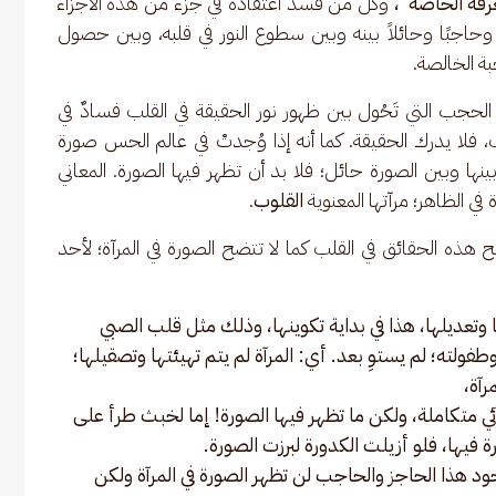
عرفة الخاصة"،
 وكل من فسد اعتقاده في جزء من هذه الأجزاء 
وحاجبًا وحائلاً بينه وبين سطوع النور في قلبه، وبين حصول 
 الخالصة.     
الحجب التي تَحُول بين ظهور نور الحقيقة في القلب فسادٌ في 
ب، فلا يدرك الحقيقة. كما أنه إذا وُجدتْ في عالم الحس صورة 
بينها وبين الصورة حائل؛ فلا بد أن تظهر فيها الصورة. المعاني 
 في الظاهر؛ مرآتها المعنوية 
القلوب
. 
ح هذه الحقائق في القلب كما لا تتضح الصورة في المرآة؛ لأحد 
ا وتعديلها، هذا في بداية تكوينها، وذلك مثل قلب الصبي
وطفولته؛ لم يستوِ بعد. أي: المرآة لم يتم تهيئتها وتصقيلها؛
آة،
ئي متكاملة، ولكن ما تظهر فيها الصورة! إما لخبث طرأ على
ة فيها، فلو أزيلت الكدورة لبرزت الصورة.
ود هذا الحاجز والحاجب لن تظهر الصورة في المرآة ولكن