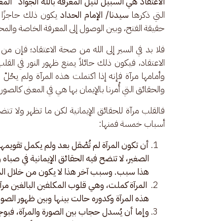
الاعتقاد هي السبيل لنيل المعرفة بالله الجواد "الم
التي ذكرها 
سيدنا/ الإمام الحداد
 يكون ذلك حاجزًا 
حقيقة الفتح، وبين الوصول إلى المعرفة الخاصة والمحبة
فلا بد في السير إلى الله من صحة الاعتقاد؛ فإن من 
الاعتقاد، فيكون ذلك حائلاً يمنع ظهور النور في القل
وأمامها مرآة فإنه إذا اكتملت هذه المرآة ولم يحُلْ 
والحقائق التي أُمرنا بالإيمان بها هي في المعنى كالصورة
فالقلب مرآة للحقائق الإيمانية لكن ما تظهر ولا تتض
أسباب خمسة فمنها: 
أن تكون المرآة لم تُصْقل بعد ولم يكمل تقويمه
الصغير، لا تتضح فيه الحقائق الإيمانية في صباه 
هذا سبب. وسبب آخر هذا لا يكون من خلال المر
المرآة كملت، وهي قلوب المكلفين البالغين مرآ
هذه المرآة وكدوره حالت بينها وبين ظهور الصور
وإما أن يُسدل حجاب بين الصورة والمرآة، فبوج