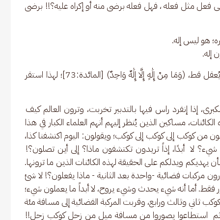
على فعل مثل فعله ، فهل فعله برضى منه أو إكراه عليه؟!! برضى 
يره؛ هو ليس إله.
 إله.
(لَوْ كَانَ فِيهِمَا آلِهَةٌ إِلَّا اللَّهُ لَفَسَدَتَا) [الأنبياء:22]؛ ما يُعقل قط، (وَمَا مِنْ إِلَٰهٍ إِلَّا إِلَٰهٌ وَاحِدٌ) [المائدة:73]؛ لهذا استقر 
، إذا إنفرد راس فيها بالتدبير تخربت، وترون العالم كيف 
لكائنات، مساكين الذين يُنظر إليهم أنهم العلماء الكبار في هذا 
ثون من كوكب إلى كوكب إلى كوكب؛ ويقولون: اليوم اكتشفنا كذا، 
ء؟ لا  أبدًا، إذاً تريدون تكتشفون ماذا؟ إلى أين تصلون؟! 
 يهديكم ويدلكم على الحقيقة لهذه الكائنات الذين ما ترونها. 
ون مركبات فضائية -واحدة بعد الثانية - ماذا يفعلون؟! لا شئ 
َّر فقط. أما أنه شيء يحدث وشيء يروح، لا أبداً ما يعملون شيء؛ 
كب ثاني وثالث ورابع، وقربت المركبة الفضائية إلى مسافة مئة 
 ثم  استطاعوا يصوروا من مسافة ميل من زحل كوكب زحل!! 