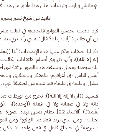
الإيمانية إزورارات وترتيبات  مثل هذا وأدق من هذا، ف
ف
لابد من شيخ تسير بسيره *
فإذا ذهبت الخمس الموانع فالحقيقة في القلب مشرق
بن أبي طالب:
 أرأيت ربك؟ قال: بقلبي رأيت ربي، بما
ذكر لنا الصفات وذكر عليها هذه الإيمانيات: أننا ((
نعلم
إله إلا الله))، 
وأنها تتهاوى أصنام الالتفاتات الكائنات، 
الله سبحانه وتعالى، وتسقط هذه الصور الزائفة التي
ألسن الناس -في أعرافهم- بالمفكر وبالعبقري وبالم
ضلال، وظلمة في ظلمة؛ فما عنده من الحقيقة شيء. 
فتشهد ((
أن لا إله إلا الله))؛ 
تخرج من الورطات هذه،
ذاته ولا في صفاته ولا في أفعاله 
((وحده))
لَفَسَدَتَا) [الأنبياء:22]. نظام يمش
بطلت-. ومن الذي يريد فعلا هذا الواقع؟ ومن الذي ي
يسيرونه؟ في اجتماع فاعلٍ في فعل واحد! لا يمكن ولا