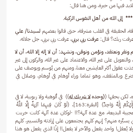
لابد فيها من خبرة، ومن هنا قال: 
**  إلى الله من أهل النفوس الزكية
. 
ة، الحقيقة في القلب مشرقة، حتى قالوا بعضهم
 لسيدنا/ علي 
 عرفت ربك؟ قال: 
عرفت ربي بربي
، عرفت ربي بربي، جل جلاله. 
 ونقر ونعتقد، ونؤمن ونوقن، ونشهد: أن لا إله إلا الله، أن لا 
والتعويل على غير الله، والاعتماد على غير الله، والركون إلى غير 
 أخذت عقول أكثر العايشين معنا، ومنهم من يُوسم ويوصف على 
خترع وبالمثقف، وهو تماما وراء أوهام في أوهام، وضلال في 
 لكن بحقها (
(وحده 
لا شريك له
))  في ألوهية ولا ربوبية، لا في 
،  (وَإِلَٰهُكُمْ إِلَٰهٌ وَاحِدٌ) [البقرة:163]، (لَوْ كَانَ فِيهِمَا آلِهَةٌ إِلَّا اللَّهُ 
ي بهذه الصورة العجيبة البديعة، مع عدة آلهة؟!! -لوكان عدة آلهة كانت خربت 
سيِّره منهم؟ إنهم كلهم يجتمعون على إرادته والتسيير، كلهم 
 يُعقل! واحد يفعل والآخر لا يفعل!! إذًا الذي يفعل هو هذا 