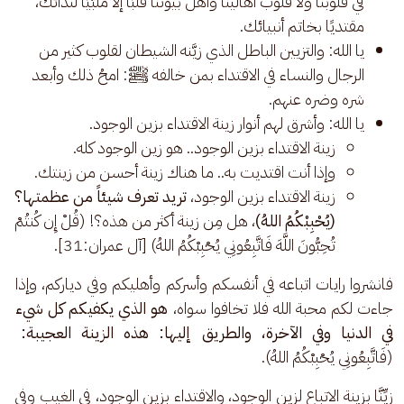
في قلوبنا ولا قلوب أهالينا وأهل بيوتنا قلبًا إلا مُلبّيًا لندائك،
مقتديًا بخاتم أنبيائك.
يا الله: والتزيين الباطل الذي زيَّنه الشيطان لقلوب كثير من
الرجال والنساء في الاقتداء بمن خالفه ﷺ: امحُ ذلك وأبعد
شره وضره عنهم.
يا الله: وأشرق لهم أنوار زينة الاقتداء بزين الوجود.
زينة الاقتداء بزين الوجود.. هو زين الوجود كله.
وإذا أنت اقتديت به.. ما هناك زينة أحسن من زينتك.
زينة الاقتداء بزين الوجود،
تريد تعرف شيئاً من عظمتها؟
(يُحْبِبْكُمُ اللهُ)
، هل مِن زينة أكثر من هذه؟! (قُلْ إِن كُنتُمْ
تُحِبُّونَ اللَّهَ فَاتَّبِعُونِي يُحْبِبْكُمُ اللهُ) [آل عمران:31].
فانشروا رايات اتباعه في أنفسكم وأسركم وأهليكم وفي دياركم، وإذا 
جاءت لكم محبة الله فلا تخافوا سواه، 
هو الذي يكفيكم كل شيء 
في الدنيا وفي الآخرة، والطريق إليها: هذه الزينة العجيبة:
(فَاتَّبِعُونِي يُحْبِبْكُمُ اللهُ).
زيِّنَّا بزينة الاتباع لزين الوجود، والاقتداء بزين الوجود، في الغيب وفي 