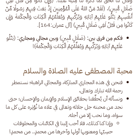
وقال لنا الحق لما ذكره لنا مِنَّتِه علينا: (وَإِن كَانُوا مِن قَبْلُ لَفِي 
ضَلَالٍ مُّبِينٍ)، (لَقَدْ مَنَّ اللهُ عَلَى الْمُؤْمِنِينَ إِذْ بَعَثَ فِيهِمْ رَسُولًا مِّنْ 
أَنفُسِهِمْ يَتْلُو عَلَيْهِمْ آيَاتِهِ وَيُزَكِّيهِمْ وَيُعَلِّمُهُمُ الْكِتَابَ وَالْحِكْمَةَ وَإِن 
كَانُوا مِن قَبْلُ لَفِي ضَلَالٍ مُّبِينٍ) [آل عمران:164].
فكم مِن فرق
بين:
(ضَلَالٍ مُّبِينٍ)
وبين مجالي ومجاري:
(يَتْلُو
عَلَيْهِمْ آيَاتِهِ وَيُزَكِّيهِمْ وَيُعَلِّمُهُمُ الْكِتَابَ وَالْحِكْمَةَ)!
محبة المصطفى عليه الصلاة والسلام
فنحن في هذه المجاري المباركة، والمجالي الزاهية؛ نستمطر
رحمة الله تبارك وتعالى،
ونسأله أن يُحقِّقنا بحقائق الإسلام والإيمان والإحسان؛ حتى
نجد من محبته جل جلاله وتعالى في علاه ما نُؤثِره على كل ما
سواه، وما نحب إلا من أجله.
وإذا كنا كذلك، فلا أحب إلينا في الكائنات والمخلوقات
حسِيّها ومعنويها أولها وآخرها من محمدٍ.. من محمدٍ!