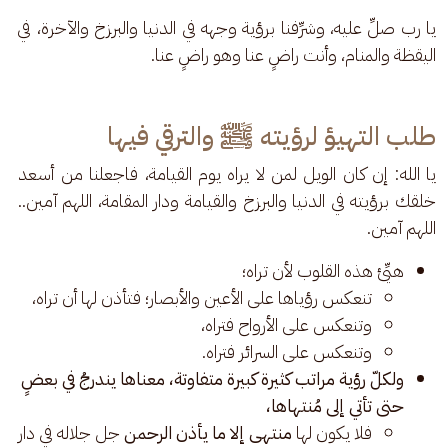
يا رب صلِّ عليه، وشرِّفنا برؤية وجهه في الدنيا والبرزخ والآخرة، في 
اليقظة والمنام، وأنت راضٍ عنا وهو راضٍ عنا.
طلب التهيؤ لرؤيته ﷺ والترقي فيها
يا الله: إن كان الويل لمن لا يراه يوم القيامة، فاجعلنا من أسعد 
خلقك برؤيته في الدنيا والبرزخ والقيامة ودار المقامة، اللهم آمين.. 
اللهم آمين.
هيِّئ هذه القلوب لأن تراه؛
تنعكس رؤياها على الأعين والأبصار؛ فتأذن لها أن تراه،
وتنعكس على الأرواح فتراه،
وتنعكس على السرائر فتراه.
ولكلّ رؤية مراتب كثيرة كبيرة متفاوتة، معناها يندرجُ في بعضٍ
حتى تأتي إلى مُنتهاها،
فلا يكون لها
منتهى إلا ما يأذن الرحمن
جل جلاله في دار