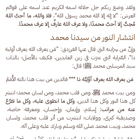
ولقد وضع ربكم جل جلاله اسمه الكريم عند اسمه على قوائم 
العرش: "لا إله إلا الله محمد رسول الله"، 
فلا والله، ما أحبَّ اللهَ 
مُحِبٌّ إلا أحبَّ محمدًا، ولا عرف اللهَ عارفٌ إلا عرف محمدًا
.
انتشار النور من سيدنا محمد
وإنَّ من سِرَايته التي قال عنها الفرزدق: "مَن يعرف الله يعرف أولية 
ذا"، السِّراية التي سَرَت في زين العابدين، فكيف بالأصل؛ بالذات 
سيد المرسلين محمد ﷺ! قال:
مَن يعرف الله يعرف أوَّلِيَّة ذا
 *** فالدين من بيت هذا نالته الأُمَمُ
ومن بيت محمد ﷺ، ومن قلب محمد، ومن لسان محمد؛ انتشر 
كل هذا النور وكل هذا الدين، 
وكل ما انطوى عليه، وكل ما تفرَّع 
عنه من مراتب:
 إسلام، وإيمان، وإحسان، ومعرفة خاصة، 
وصديقية كبرى، وولايات؛ انتشرت من أثر قلب محمد، ولسان 
محمد، وبيت محمد صلى الله وسلم وبارك عليه وعلى آله.