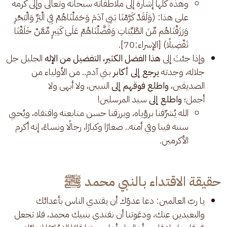
وهذه كلها إشارة إلى ملاطفاته سبحانه وتعالى وإلى كرمه
على هذا: (وَلَقَدْ كَرَّمْنَا بَنِي آدَمَ وَحَمَلْنَاهُمْ فِي الْبَرِّ وَالْبَحْرِ
وَرَزَقْنَاهُم مِّنَ الطَّيِّبَاتِ وَفَضَّلْنَاهُمْ عَلَىٰ كَثِيرٍ مِّمَّنْ خَلَقْنَا
تَفْضِيلًا) [الإسراء:70].
وإذا جئتَ إلى
هذا الفضل الكثير، التفضيل من الإله
الجليل جل
جلاله، وجدته
يرجع إلى أكابر
بني آدم.. من الأولياء من
الصديقين،
واطلع فوقهم إلى
النبيين، ولا أبهى ولا
أجمل؛
واطلع إلى
سيد المرسلين!
الله يُشرِّفنا برؤياه، ويرزقنا حسن متابعته واقتفاه، ويُحيي
سننه فينا وفي أمته.. صغارًا وكبارًا، رجالًا ونساءً، إنه أكرم
الأكرمين.
حقيقة الاقتداء بالنبي محمد ﷺ
يا ربّ العالمين: دعا عدوّك أن يقتدي الناس بأعدائك
والبعيدين عنك، ودعَوتنا أن نقتدي بنبيك محمد، فلا تجعل