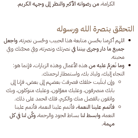
الكرامة،
من رضوانه الأكبر والنظر إلى وجهه الكريم
.
التحقق بنصرة الله ورسوله
اللهم أكرِمنا بحُسنِ متابعة هذا الحبيب وحُسن نصرته،
واجعل
جميع ما دار وجرى بيننا في
نصرتك ونصرته، وفي محبّتك وفي
محبته.
وما نَعزِمُ عليه من
هذه الأعمال وهذه الزيارات، فإنما هو:
التجاء إليك، ولياذ بك، واستمطار لرحمتك.
وإن ابتلَيت خلقك فصرفتَ بعضهم إلى بعض، فإنا إلى
بابك منصرفون، وعليك معوّلون، وعليك متوكلون، وبك
واثقون بالفضل منك والكرم، فلك الحمد على ذلك.
فأتمم علينا النعمة،
فأتمم علينا النعمة، فأتمم علينا
النعمة،
وابسط لنا
بساط الجود والرحمة،
وكُن لنا في كل
مهمة.