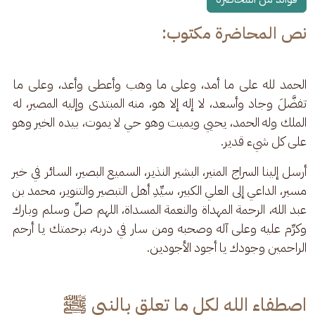
نص المحاضرة مكتوب:
الحمد لله على ما أمد، وعلى ما وهب وأعطى وأعد، وعلى ما 
تفضَّلَ وجاد وأسعد، لا إله إلا هو، منه المبتدى وإليه المصير، له 
الملك وله الحمد، يحيي ويميت وهو حي لا يموت، بيده الخير وهو 
على كل شيء قدير.
أرسل إلينا السراج المنير، البشير النذير، السميع البصير، السائر في خير 
مسير، الداعي إلى العلي الكبير، سيِّدِ أهل التبصير والتنوير، محمد بن 
عبد الله، الرحمة المهداة والنعمة المسداة، اللهم صلِّ وسلم وبارك 
وكرِّم عليه وعلى آله وصحبه ومن سار في دربه، برحمتك يا أرحم 
الراحمين وجودك يا أجود الأجودين.
اصطفاء الله لكل ما تعلق بالنبي ﷺ