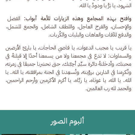
الشهود، يا بَرُّ يا ودودُ يا الله.
وافتح بهذه المجامع وهذه الزيارات للأمة أبواب:
 الفضل 
والإحسان، والفرج العاجل، واللطف الشامل، والجمع للشمل، 
والدفع للآفات والعاهات والبليات والكُربات.
يا قريب يا مجيب الدعوات، يا قاضي الحاجات، يا بارئ الأرضين 
والسماوات: لا تدع في مجمعنا ولا من يسمعنا أحدًا إلا قبِلتهُ في 
محبتك، وأدخَلتهُ دائرة سيِّدِ أحِبّتك، حتى تحشرنا جميعًا في زمرته، 
وتُكرِمنا في الدارين برؤيته، وتُسعِدنا في الجنة بمرافقته، يا الله.. يا 
الله.. يا الله، يا غوثاه، يا ربَّاه، يا أكرم الأكرمين وأرحم الراحمين، 
والحمد لله رب العالمين.
ألبوم الصور