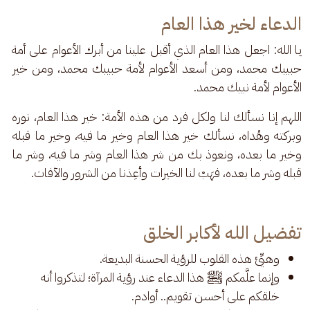
الدعاء لخير هذا العام
يا الله: اجعل هذا العام الذي أقبل علينا من أبرك الأعوام على أمة 
حبيبك محمد، ومن أسعد الأعوام لأمة حبيبك محمد، ومن خير 
الأعوام لأمة نبيك محمد. 
اللهم إنا نسألك لنا ولكل فرد من هذه الأمة: خير هذا العام، نوره 
وبركته وهُداه، نسألك خير هذا العام وخير ما فيه، وخير ما قبله 
وخير ما بعده، ونعوذ بك من شر هذا العام وشر ما فيه، وشر ما 
قبله وشر ما بعده، فهَبْ لنا الخيرات وأعِذنا من الشرور والآفات.
تفضيل الله لأكابر الخلق
وهيِّئ هذه القلوب للرؤية الحسنة البديعة.
وإنما علَّمكم ﷺ هذا الدعاء عند رؤية المرآة؛ لتذكروا أنه
خلقكم على أحسن تقويم.. أوادم.