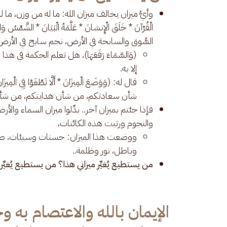
وأيُّ ميزان يخالف ميزان الله: ما له من وزن، ما له من
الْقُرْآنَ * خَلَقَ الْإِنسَانَ * عَلَّمَهُ الْبَيَانَ * الشَّمْس
السُّوق والسابحة في الأرض، نجم سابح في الأر
(وَالسَّمَاءَ رَفَعَهَا)، هل تعلم الحكمة في ه
إلا به.
شأن سعادتكم، من شأن هدايتكم، من شأن 
فإذا جئتم بميزان آخر.. بدِّلوا ميزان السماء و
والنجوم ورتبت هذه الكائنات،
ووضعت هذا الميزان: حسنات وسيئات، ط
وباطل، نور وظلمة..
من يستطيع يُغيِّر ميزاني هذا؟ من يستطيع يُغيِّر 
الإيمان بالله والاعتصام به 