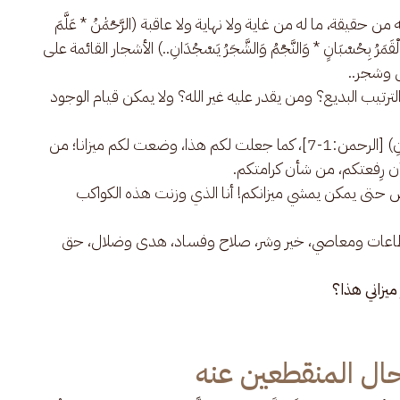
 حقيقة، ما له من غاية ولا نهاية ولا عاقبة (الرَّحْمَٰنُ * عَلَّمَ
ُ وَالْقَمَرُ بِحُسْبَانٍ * وَالنَّجْمُ وَالشَّجَرُ يَسْجُدَانِ..) الأشجار القائمة على
ض وشجر..
ذا الترتيب البديع؟ ومن يقدر عليه غير الله؟ ولا يمكن قيام الوجود
قال له: (وَوَضَعَ الْمِيزَانَ * أَلَّا تَطْغَوْا فِي الْمِيزَانِ) [الرحمن:1-7]، كما جعلت لكم هذا، وضعت لكم ميزانا؛ من
رِفعتكم، من شأن كرامتكم.
الأرض حتى يمكن يمشي ميزانكم! أنا الذي وزنت هذه الكواكب
اعات ومعاصي، خير وشر، صلاح وفساد، هدى وضلال، حق
ميزاني هذا؟
وحال المنقطعين عنه