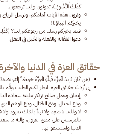
كَذَٰلِكَ النُّشُورُ..)، تموتون وإلينا ترجعون.
وترون هذه الآيات أمامكم، ونرسل الرياح و
يخبركم أنبياؤنا!
فيما يخبركم رسلنا من رجوعكم إلينا؟ (كَذَٰلِكَ ال
دعوا الغفَالة والغفلة والخَبَل في العقل!
حقائق العزة في الدنيا والآخرة
(مَن كَانَ يُرِيدُ الْعِزَّةَ فَلِلَّهِ الْعِزَّةُ جَمِيعًا ۚ إِلَيْهِ يَصْعَدُ الْ
إن أردتَ حقائق العزة: انظر الكلم الطيب وقُم با
إيمان وعمل صالح ترتكز عليه؛ سعادة الدا
ودع الخيال،
ودع الخَبَال، ودع الوهم
الذي ل
لا والله.. لا سَعِد ولا تهنأ بالمُلك نمرود ول
بالمرسلين على مدى القرون، والله ما سعدوا 
الدنيا واستمتعوا بها.