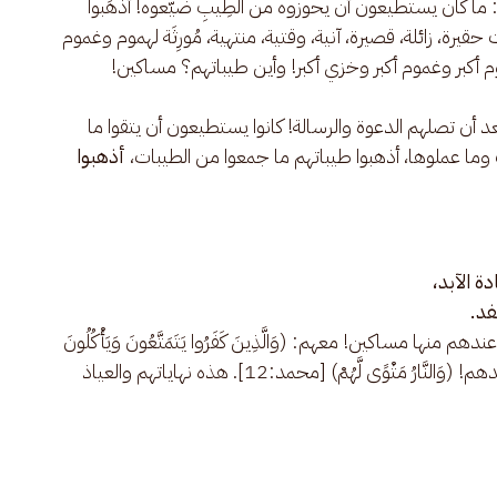
: ما كان يستطيعون أن يحوزوه من الطِيبِ ضيّعوه! أذهَبوا
يرة، زائلة، قصيرة، آنية، وقتية، منتهية، مُورِثَة لهموم وغموم
وم أكبر وغموم أكبر وخزي أكبر! وأين طيباتهم؟ مساكين!
عد أن تصلهم الدعوة والرسالة! كانوا يستطيعون أن يتقوا ما
ت وما عملوها، أذهبوا طيباتهم ما جمعوا من الطيبات،
أذهبوا
ة الآبد،
نفد.
نها مساكين! معهم: (وَالَّذِينَ كَفَرُوا يَتَمَتَّعُونَ وَيَأْكُلُونَ
كَمَا تَأْكُلُ الْأَنْعَامُ) وأين الطيبات؟ ليست عندهم! (وَالنَّارُ مَثْوًى لَّهُمْ) [محمد:12]. هذه نهاياتهم والعياذ