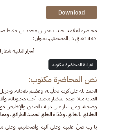
Audio Stream
Download
1447هـ في دار المصطفى، بعنوان: 
أسرار التلبية شعار ا
لقراءة المحاضرة مكتوبة
نص المحاضرة مكتوب:
الحمد لله على كريم تجلّياته، وعظيم نفحاته، وجزيل ه
العناية منه: عبده المختار محمد، أحب محبوباته، وأقر
وصحبه، ومن سار على دربه بالصدق والإخلاص مع الخلّ
الخلائق بالخالق، وهُدَاة الخلق لحميد الطرائق، ومع
يا رب صلِّ عليهم وعلى آلهم وأصحابهم، وعلى مل