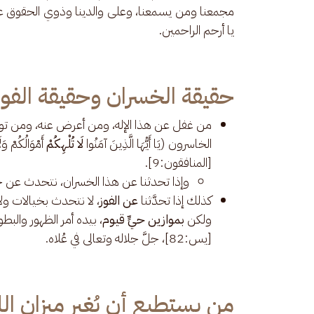
مجمعنا ومن يسمعنا، وعلى والدينا وذوي الحقوق علين
يا أرحم الراحمين.
حقيقة الخسران وحقيقة الفوز
من غفل عن هذا الإله، ومن أعرض عنه، ومن تولّ
الخاسرون (يَا أَيُّهَا الَّذِينَ آمَنُوا
لَا تُلْهِكُمْ
أَمْوَالُكُمْ وَلَ
[المنافقون:9].
وإذا تحدثنا عن هذا الخسران، نتحدث عن 
كذلك إذا تحدَّثنا
عن الفوز
، لا نتحدث بخيالات ولا
ولكن
بموازين حيٍّ قيوم
، بيده أمر الظهور والبطون، وم
[يس:82]، جلَّ جلاله وتعالى في عُلاه.
من يستطيع أن يُغير ميزان الل