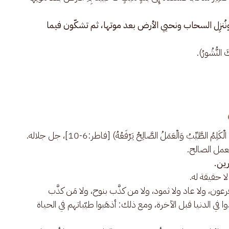
نُنزِل السحاب ونحيي الأرض بعد موتها، ثم تشكّون فيما
نُّشُورُ).
كَلِمُ الطَّيِّبُ وَالْعَمَلُ الصَّالِحُ يَرْفَعُهُ) [فاطر:6-10]، جل جلاله.
لعمل الصالح.
رين.
ا حقيقة له.
ا فرعون، ولا عاد ولا ثمود، ولا من كذَّب بنوح، ولا مَن كذَّب
في الدنيا قبل الآخرة، ومع ذلك: أذهَبوا طيّباتهم في الحياة