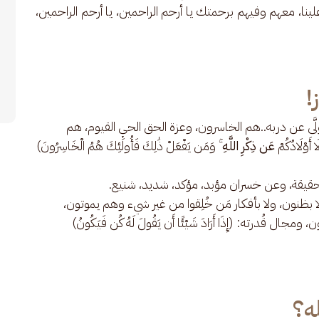
ا، معهم وفيهم برحمتك يا أرحم الراحمين، يا أرحم الراحمين، 
!
َى عن دربه..هم الخاسرون، وعزة الحق الحي القيوم، هم
ا أَوْلَادُكُمْ
عَن ذِكْرِ اللَّهِ
ۚ وَمَن يَفْعَلْ ذَٰلِكَ فَأُولَٰئِكَ هُمُ الْخَاسِرُونَ)
حقيقة، وعن خسران مؤبد، مؤكد، شديد، شنيع.
 بظنون، ولا بأفكار مَن خُلِقوا من غير شيء وهم يموتون،
جال قُدرته: (إِذَا أَرَادَ شَيْئًا أَن يَقُولَ لَهُ كُن فَيَكُونُ)
ه؟