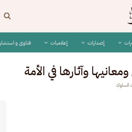
n
enu
رات
‫إصدارات
إعلاميات
فتاوى و استشار
ومعانيها وآثارها في الأمة
 السلوك