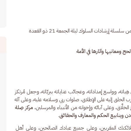
محاضرة العلامة الحبيب عمر بن محمد بن حفيظ ضمن سلسلة إرشادات السلوك ليلة الجمعة 21 ذو القعدة 
لحج ومعانيها وآثارها في الأمة
ِباته، وواسع إمداداته، وعجائب عناياته ببريّاته، وجعل مُرتكز 
ب الخلق إليه على الإطلاق، صلوات ربي وسلامه عليه، وعلى آله 
َاق، وعلى آبائه وإخوانه من الأنبياء والمرسلين، 
مركز صِلة 
ادن وينابيع الحكم والمعارف والحقائق
. 
ائكتك المقربين، وعلى جميع عبادك الصالحين، وعلى أهل 