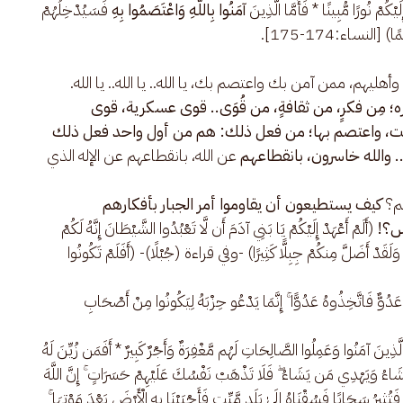
يْكُمْ نُورًا مُّبِينًا * فَأَمَّا الَّذِينَ
آمَنُوا بِاللَّهِ وَاعْتَصَمُوا بِهِ
فَسَيُدْخِلُهُمْ
 [النساء:174-175].
يهم، ممن آمن بك واعتصم بك، يا الله.. يا الله.. يا الله.
 مِن فكرٍ، من ثقافةٍ، من قُوَى.. قوى عسكرية، قوى
انت، واعتصم بها؛ من فعل ذلك: هم من أول واحد فعل ذلك
. والله خاسرون، بانقطاعهم
عن الله، بانقطاعهم عن الإله الذي
هم؟
كيف يستطيعون أن يقاوموا أمر الجبار بأفكارهم
س؟!
(أَلَمْ أَعْهَدْ إِلَيْكُمْ يَا بَنِي آدَمَ أَن لَّا تَعْبُدُوا الشَّيْطَانَ إِنَّهُ لَكُمْ
وَلَقَدْ أَضَلَّ مِنكُمْ جِبِلًّا كَثِيرًا) -وفي قراءة (جُبْلًا)- (أَفَلَمْ تَكُونُوا
َاتَّخِذُوهُ عَدُوًّا ۚ إِنَّمَا يَدْعُو حِزْبَهُ لِيَكُونُوا مِنْ أَصْحَابِ
نَ آمَنُوا وَعَمِلُوا الصَّالِحَاتِ لَهُم مَّغْفِرَةٌ وَأَجْرٌ كَبِيرٌ * أَفَمَن زُيِّنَ لَهُ
َشَاءُ وَيَهْدِي مَن يَشَاءُ ۖ فَلَا تَذْهَبْ نَفْسُكَ عَلَيْهِمْ حَسَرَاتٍ ۚ إِنَّ اللَّهَ
تُثِيرُ سَحَابًا فَسُقْنَاهُ إِلَىٰ بَلَدٍ مَّيِّتٍ فَأَحْيَيْنَا بِهِ الْأَرْضَ بَعْدَ مَوْتِهَا ۚ