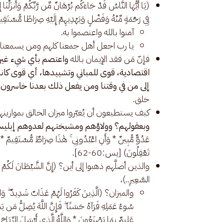
(يَا أَيُّهَا النَّاسُ قَدْ جَاءَكُم بُرْهَانٌ مِّن رَّبِّكُمْ وَأَنزَلْنَا إِلَ
فِي رَحْمَةٍ مِّنْهُ وَفَضْلٍ وَيَهْدِيهِمْ إِلَيْهِ صِرَاطًا مُّسْتَقِيمًا)
آمنوا بالله واعتصموا به.
يا رب اجعل أهل جمعنا كلهم ومن يسمعنا وأهل
فإنّ مَن فقد الإيمان بالله
واعتصم بأي شيء غيره؛
اقتصادية، قوى للمباني وتشييدها، أي قوى ك
إلى من في وقتنا ومن يفعل ذلك بعدنا خاسرون.
خلق.
كيف يستطيعون أن يُغيّروا ميزان الخالق بموازين
وبعقولهم؟ وولاؤهم ومشيختهم لعدوهم إبلي
عَدُوٌّ مُّبِينٌ * وَأَنِ اعْبُدُونِي ۚ هَٰذَا صِرَاطٌ مُّسْتَقِيمٌ * 
تَعْقِلُونَ) [يس:60-62].
والذين أضلَّهم ذهبوا إلى أين؟ (إِنَّ الشَّيْطَانَ لَكُمْ عَدُوٌّ ف
السَّعِيرِ..)،
والميزان؟ (الَّذِينَ كَفَرُوا لَهُمْ عَذَابٌ شَدِيدٌ ۖ وَالَّذِي
سُوءُ عَمَلِهِ فَرَآهُ حَسَنًا ۖ فَإِنَّ اللَّهَ يُضِلُّ مَن ي
عَلِيمٌ بِمَا يَصْنَعُونَ * وَاللَّهُ الَّذِي أَرْسَلَ الرِّيَاحَ فَ