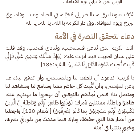
"الويل لمن لا يراني يوم القيامة".
شَرِّف عيوننا برؤياه، بالنظر إلى مُحَيَّاه، في الحياة وعند الوفاة، وفي 
البرزخ ويوم الموافاة، وفي دار الكرامة يا الله.. يا الله.. يا الله
دعاء لتحقق النصرة في الأمة
 أنت الكريم الذي تُدعى فتستجيب، وتُنادى فتجيب، وقد قلت 
على لسان الحبيب فيما أنزلت عليه: (وَإِذَا سَأَلَكَ عِبَادِي عَنِّي فَإِنِّي 
قَرِيبٌ أُجِيبُ دَعْوَةَ الدَّاعِ إِذَا دَعَانِ) [البقرة:186].
يا قريب: ندعوك أن تلطف بنا وبالمسلمين، وأن تدفع البلاء عنا 
وعن المؤمنين، 
وأن تُثْبِت كل حاضر معنا وسامع لنا ومشاهد لنا 
ومتصل بنا؛ فيمن تُمِدّهم بالتوفيق أن يهجروا ما نهيتهم عنه، 
ظاهرًا وباطنًا، ممتثلين لأمرك:
 (وَذَرُوا ظَاهِرَ الْإِثْمِ وَبَاطِنَهُ إِنَّ الَّذِينَ 
يَكْسِبُونَ الْإِثْمَ سَيُجْزَوْنَ بِمَا كَانُوا يَقْتَرِفُونَ) [الأنعام:120]. 
واجعلنا 
من أنصار هذا النبي حقيقة، وبارك فيما مددتَ مِن بذور في نصرته، 
وخيورٍ بثثتها في أمته.