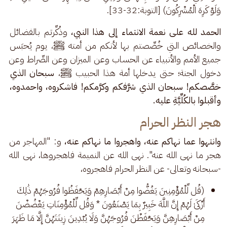
وَلَوْ كَرِهَ الْمُشْرِكُونَ) [التوبة:32-33].
الحمد لله على نعمة الانتماء إلى هذا النبي، 
وذُكِّرتم بالفضائل 
والخصائص التي خُصِّصتم بها لأنكم من أمته ﷺ، يوم يُحبَس 
جميع الأمم والأنبياء عن الحساب وعن الميزان وعن الصِّراط وعن 
دخول الجنة؛ حتى يدخلها أمة هذا الحبيب ﷺ، 
سبحان الذي 
خصَّصكم! سبحان الذي شرَّفكم وكرَّمكم! فاشكروه، واحمدوه، 
وأقبلوا بالكُلِّيَّةِ عليه.
هجر النظر الحرام
وانتهوا عما نهاكم عنه، واهجروا ما نهاكم عنه، 
و: "المهاجر من 
هجر ما نهى الله عنه". نهى الله عن النميمة فاهجروها، نهى الله 
-سبحانه وتعالى- عن النظر الحرام فاهجروه،
(قُل لِّلْمُؤْمِنِينَ يَغُضُّوا مِنْ أَبْصَارِهِمْ وَيَحْفَظُوا فُرُوجَهُمْ ذَٰلِكَ
أَزْكَىٰ لَهُمْ إِنَّ اللَّهَ خَبِيرٌ بِمَا يَصْنَعُونَ * وَقُل لِّلْمُؤْمِنَاتِ يَغْضُضْنَ
مِنْ أَبْصَارِهِنَّ وَيَحْفَظْنَ فُرُوجَهُنَّ وَلَا يُبْدِينَ زِينَتَهُنَّ إِلَّا مَا ظَهَرَ