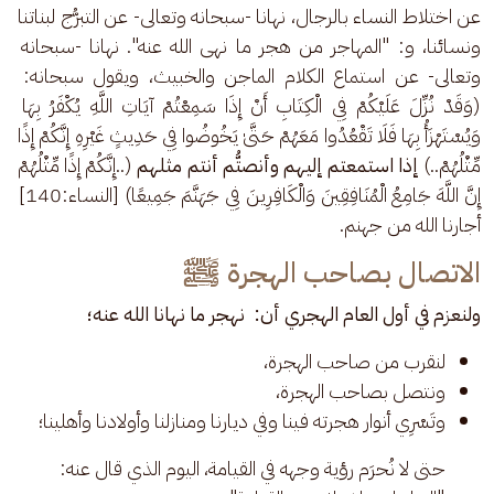
عن اختلاط النساء بالرجال، نهانا -سبحانه وتعالى- عن التبرُّج لبناتنا 
ونسائنا، و: "المهاجر من هجر ما نهى الله عنه". نهانا -سبحانه 
وتعالى- عن استماع الكلام الماجن والخبيث، ويقول سبحانه: 
(وَقَدْ نُزِّلَ عَلَيْكُمْ فِي الْكِتَابِ أَنْ إِذَا سَمِعْتُمْ آيَاتِ اللَّهِ يُكْفَرُ بِهَا 
وَيُسْتَهْزَأُ بِهَا فَلَا تَقْعُدُوا مَعَهُمْ حَتَّىٰ يَخُوضُوا فِي حَدِيثٍ غَيْرِهِ إِنَّكُمْ إِذًا 
مِّثْلُهُمْ..) 
إذا استمعتم إليهم وأنصتُّم أنتم مثلهم
 (..إِنَّكُمْ إِذًا مِّثْلُهُمْ 
إِنَّ اللَّهَ جَامِعُ الْمُنَافِقِينَ وَالْكَافِرِينَ فِي جَهَنَّمَ جَمِيعًا) [النساء:140] 
أجارنا الله من جهنم.
الاتصال بصاحب الهجرة ﷺ
ولنعزم في أول العام الهجري أن:  نهجر ما نهانا الله عنه؛
لنقرب من صاحب الهجرة،
ونتصل بصاحب الهجرة،
وتَسْرِي أنوار هجرته فينا وفي ديارنا ومنازلنا وأولادنا وأهلينا؛
حتى لا نُحرَم رؤية وجهه في القيامة، اليوم الذي قال عنه: 