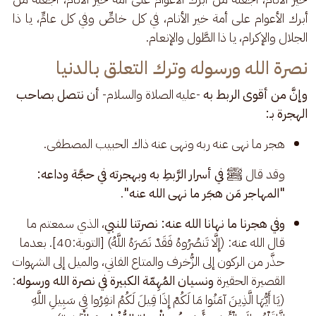
أبرك الأعوام على أمة خير الأنام، في كل خاصٍّ وفي كل عامٍّ، يا ذا 
الجلال والإكرام، يا ذا الطَّول والإنعام.
نصرة الله ورسوله وترك التعلق بالدنيا
وإنَّ من أقوى الربط به
 -عليه الصلاة والسلام- 
أن نتصل بصاحب 
الهجرة بـ:
هجر ما نهى عنه ربه ونهى عنه ذاك الحبيب المصطفى.
وقد قال ﷺ 
في أسرار الرَّبطِ به وبهجرته في حجَّة وداعه: 
"المهاجر مَن هجَر ما نهى الله عنه"
.
وفي هجرنا ما نهانا الله عنه: نصرتنا للنبي
، الذي سمعتم ما
قال الله عنه: (إِلَّا تَنصُرُوهُ فَقَدْ نَصَرَهُ اللَّهُ) [التوبة:40]. بعدما
حذَّر من الركون إلى الزُّخرف والمتاع الفاني، والميل إلى الشهوات
القصيرة الحقيرة
ونسيان المُهِمّة الكبيرة في نصرة الله ورسوله
:
(يَا أَيُّهَا الَّذِينَ آمَنُوا مَا لَكُمْ إِذَا قِيلَ لَكُمُ انفِرُوا فِي سَبِيلِ اللَّهِ