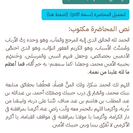
لتحميل المحاضرة (نسخة pdf): (اضغط هنا) 
نص المحاضرة مكتوب:
الحمد لله الخالق الذي إليه المرجع والمآب، وهو وحده رَبُّ الأرباب 
ومُسَبِّبُ الأسباب، وهو الكريم الغفور التوّاب، وهو الذي اختصَّ 
الآدميين بخصائص، وجعل فيهم النبيين والمرسلين، وخَتمهُم 
بحبيبه الأمين محمد، وجعلنا -كما سمعتم- به خير أُمَّة
، فما أعظم 
ما لله علينا من نعمة. 
اللهم لك الحمد شكرًا، ولك المنُّ فضلًا، فحقِّقنا بحقائق متابعة 
نبيك محمد، والسَّيْر في درب حبيبك وصفيّك أحمد، بن عبدالله بن 
عبد المطلب بن هاشم بن عبد مناف. ثبِّتنا على دربه، واسِقنا من 
شُربه، وأكرمنا اللهم بالحشر معه وأنت راضٍ عنه، أكرمنا بمرافقته في 
دار الكرامة، وأكرمنا يا مولانا بمرافقته في مواقف القيامة، يا أكرم 
الأكرمين لا تُفَرِّق بيننا وبين حبيبك الأمين.