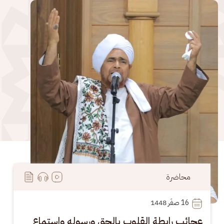
الصورة
محاضرة
16
 صفَر 1448
عجائب رابطة القلوب بالحق ورسوله واستماع