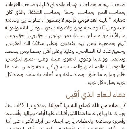
صاحب الهجرة، وصاحب الإسراء والمعراج قبلها، وصاحب الغزوات، 
وصاحب الصبر، وصاحب الرحمة، وصاحب الشفقة،
 والذي كان 
شعاره: "اللهم اهدِ قومي فإنهم لا يعلمون"
، صلوات ربي وسلامه 
عليه وعلى آله وصحبه ومن والاه وله يتبعون، وعلى آبائه وإخوانه 
من الأنبياء والمرسلين، سادات من يهدون بالحق وإلى الحق، وعلى 
آلهم وصحبهم ومن بهم يقتدون، وعلى ملائكة الله المقربين 
وجميع عباد الله الصالحين، وعلينا وعلى أهل جمعنا ومن يسمعنا 
ويتابعنا، ووالدينا وذوي الحقوق علينا، وعلى جميع المؤمنين 
والمؤمنات والمسلمين والمسلمات، في كل لمحة ونفس، عدد ما 
خلق وملء ما خلق، وعدد علمه وما أحاط به علمه، وعدد كل 
شيء وملء كل شيء.
دعاء للعام الذي أقبل
كل صلاة من تلك يُصلح الله بها أحوالنا، 
ويدفع بها الآفات عنا، 
ويبارك لنا بها في عامنا هذا الذي أقبلت علينا أيامه ولياليه وأسابيعه 
وأشهره وساعاته ولحظاته، يا رب اجعله من أبرك الأعوام على أمة 
خير الأنام، اجعله من أبرك الأعوام على أمة خير الأنام، اجعله من 