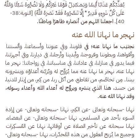
يُعَذِّبْكُمْ عَذَابًا أَلِيمًا وَيَسْتَبْدِلْ قَوْمًا غَيْرَكُمْ وَلَا تَضُرُّوهُ شَيْئًا وَاللَّهُ
عَلَىٰ كُلِّ شَيْءٍ قَدِيرٌ * إِلَّا تَنصُرُوهُ فَقَدْ نَصَرَهُ اللَّهُ) [التوبة:38-
40].
اجعلنا اللهم من أنصاره ظاهرًا وباطنًا.
نهجر ما نهانا الله عنه
نجتنِب ما نهانا عنه؛ في
 قلوبنا، وفي عيوننا وأسماعنا، وألسنتنا 
وأفواهنا، وبطوننا وفروجنا، وأيدينا وأرجلنا، في ديارنا، وفي أجهزتنا، 
فيما يدور في منازلنا، في عاداتنا، في مناسباتنا، في زواجاتنا: نهجر ما 
نهانا عنه، نهجر ما نهانا عنه مما يُرَوِّج له ويُزيّنه أعداؤه وينشرونه 
بيننا.. مِن تخاصُم، من تقاطع، من أكل ربا، من كِبر، من إيثار للدنيا، 
من حسد،
 هذا الذي ينشره ويروِّج له أعداء الله وأعداء رسوله، 
وقد نهانا الله عنه.
نهانا -سبحانه وتعالى -عن الكِبر، نهانا -سبحانه وتعالى- عن إرادة 
السوء بأحد من المسلمين، نهانا -سبحانه وتعالى- عن البغضاء، 
نهانا سبحانه عن تأخير الصلاة عن أوقاتها، نهانا عن المُسكِرات 
وجميع ما يُزيح العقول من هذه المُخدّرات، نهانا -سبحانه وتعالى- 