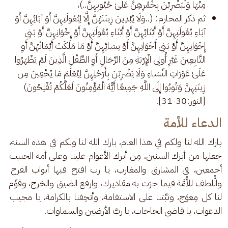
مِنْهَا وَلْيَضْرِبْنَ بِخُمُرِهِنَّ عَلَىٰ جُيُوبِهِنَّ..)،
ثم ذكر المحارم: (..وَلَا يُبْدِينَ زِينَتَهُنَّ إِلَّا لِبُعُولَتِهِنَّ أَوْ آبَائِهِنَّ أَوْ
آبَاءِ بُعُولَتِهِنَّ أَوْ أَبْنَائِهِنَّ أَوْ أَبْنَاءِ بُعُولَتِهِنَّ أَوْ إِخْوَانِهِنَّ أَوْ بَنِي
إِخْوَانِهِنَّ أَوْ بَنِي أَخَوَاتِهِنَّ أَوْ نِسَائِهِنَّ أَوْ مَا مَلَكَتْ أَيْمَانُهُنَّ أَوِ
التَّابِعِينَ غَيْرِ أُولِي الْإِرْبَةِ مِنَ الرِّجَالِ أَوِ الطِّفْلِ الَّذِينَ لَمْ يَظْهَرُوا
عَلَىٰ عَوْرَاتِ النِّسَاءِ وَلَا يَضْرِبْنَ بِأَرْجُلِهِنَّ لِيُعْلَمَ مَا يُخْفِينَ مِن
زِينَتِهِنَّ وَتُوبُوا إِلَى اللَّهِ جَمِيعًا أَيُّهَ الْمُؤْمِنُونَ لَعَلَّكُمْ تُفْلِحُونَ)
[النور:30-31].
الدعاء للأمة
بارك الله لنا ولكم في هذا العام، بارك الله لنا ولكم في هذه السنة، 
جعلها من أبرك السنين، مِن أبرك الأعوام علينا وعلى أمة الحبيب 
أجمعين، في المشارق والمغارب، يا رب افتح فيها أبواب الفرج 
والُّلطف للأُمَّة فيما جرَت به مقاديرك، وارفع الضيق والحَرج، وقوِّم 
لنا كل مِعوَج، وثبِّتنا على الاستقامة، وأتحِفنا بالكرامة، يا مجيب 
الدعوات، يا قاضي الحاجات، يا ربَّ الأرضين والسماوات.