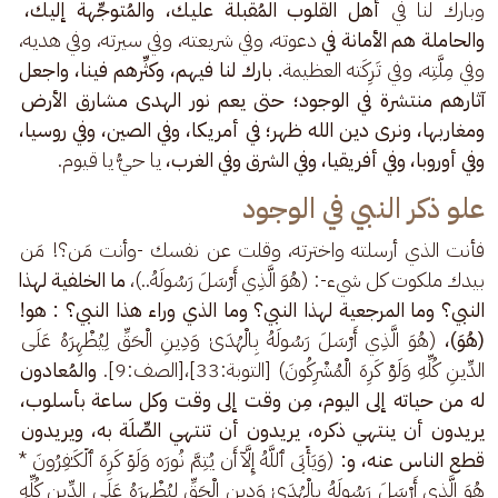
وبارك لنا في 
أهل القلوب المُقبلة عليك، والمُتوجِّهة إليك، 
والحاملة هم الأمانة في
 دعوته، وفي شريعته، وفي سيرته، وفي هديه، 
وفي مِلَّتِه، وفي تَرِكَته العظيمة
. بارك لنا فيهم، وكثِّرهم فينا، واجعل 
آثارهم منتشرة في الوجود؛ حتى يعم نور الهدى مشارق الأرض 
ومغاربها، ونرى دين الله ظهر؛ في أمريكا، وفي الصين، وفي روسيا، 
وفي أوروبا، وفي أفريقيا، وفي الشرق وفي الغرب، 
يا حيُّ يا قيوم.
علو ذكر النبي في الوجود
فأنت الذي أرسلته واخترته، وقلت عن نفسك -وأنت مَن؟! مَن 
بيدك ملكوت كل شيء-: (هُوَ الَّذِي أَرْسَلَ رَسُولَهُ..)،
 ما الخلفية لهذا 
النبي؟ وما المرجعية لهذا النبي؟ وما الذي وراء هذا النبي؟ : هو! 
(هُوَ)،
 (هُوَ الَّذِي أَرْسَلَ رَسُولَهُ بِالْهُدَىٰ وَدِينِ الْحَقِّ لِيُظْهِرَهُ عَلَى 
الدِّينِ كُلِّهِ وَلَوْ كَرِهَ الْمُشْرِكُونَ) [التوبة:33]،[الصف:9]. 
والمُعادون 
له من حياته إلى اليوم، مِن وقت إلى وقت وكل ساعة بأسلوب، 
يريدون أن ينتهي ذكره، يريدون أن تنتهي الصِّلَة به، ويريدون 
قطع الناس عنه، و:
 (وَیَأۡبَى ٱللَّهُ إِلَّاۤ أَن یُتِمَّ نُورَه وَلَوۡ كَرِهَ ٱلۡكَـٰفِرُونَ * 
هُوَ الَّذِي أَرْسَلَ رَسُولَهُ بِالْهُدَىٰ وَدِينِ الْحَقِّ لِيُظْهِرَهُ عَلَى الدِّينِ كُلِّهِ 