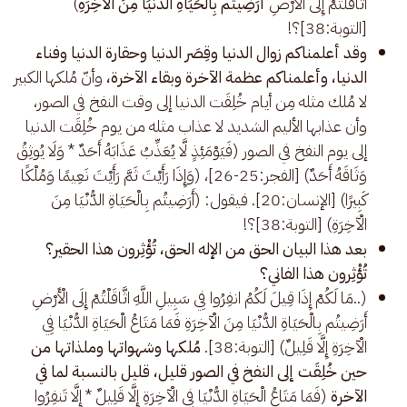
اثَّاقَلْتُمْ إِلَى الْأَرْضِ
أَرَضِيتُم بِالْحَيَاةِ الدُّنْيَا مِنَ الْآخِرَةِ
)
[التوبة:38]؟!
وقد أعلمناكم زوال الدنيا وقِصَر الدنيا وحقارة الدنيا وفناء
الدنيا، وأعلمناكم عظمة الآخرة وبقاء الآخرة،
وأنّ مُلكها الكبير
لا مُلك مثله مِن أيام خُلِقَت الدنيا إلى وقت النفخ في الصور،
وأن عذابها الأليم الشديد لا عذاب مثله من يوم خُلِقَت الدنيا
إلى يوم النفخ في الصور (فَيَوْمَئِذٍ لَّا يُعَذِّبُ عَذَابَهُ أَحَدٌ * وَلَا يُوثِقُ
وَثَاقَهُ أَحَدٌ) [الفجر:25-26]، (وَإِذَا رَأَيْتَ ثَمَّ رَأَيْتَ نَعِيمًا وَمُلْكًا
كَبِيرًا) [الإنسان:20]. فيقول: (أَرَضِيتُم بِالْحَيَاةِ الدُّنْيَا مِنَ
الْآخِرَةِ) [التوبة:38]؟!
بعد هذا البيان الحق من الإله الحق، تُؤْثِرون هذا الحقير؟
تُؤْثِرون هذا الفاني؟
(..مَا لَكُمْ إِذَا قِيلَ لَكُمُ انفِرُوا فِي سَبِيلِ اللَّهِ اثَّاقَلْتُمْ إِلَى الْأَرْضِ
أَرَضِيتُم بِالْحَيَاةِ الدُّنْيَا مِنَ الْآخِرَةِ فَمَا مَتَاعُ الْحَيَاةِ الدُّنْيَا فِي
الْآخِرَةِ إِلَّا قَلِيلٌ) [التوبة:38].
مُلكها وشهواتها وملذاتها من
حين خُلِقَت إلى النفخ في الصور قليل، قليل بالنسبة لما في
الآخرة
(فَمَا مَتَاعُ الْحَيَاةِ الدُّنْيَا فِي الْآخِرَةِ إِلَّا قَلِيلٌ * إِلَّا تَنفِرُوا