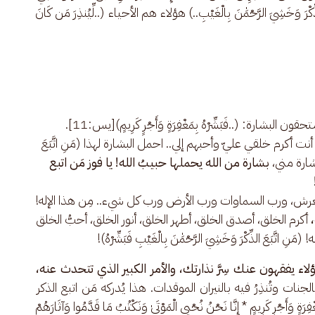
لذِّكْرَ وَخَشِيَ الرَّحْمَٰنَ بِالْغَيْبِ..) هؤلاء هم الأحياء (..لِّيُنذِرَ مَن كَانَ 
رة: (..فَبَشِّرْهُ بِمَغْفِرَةٍ وَأَجْرٍ كَرِيمٍ)[يس:11].
أكرم خلقي عليّ وأحبهم إلي.. احمل البشارة لهذا (مَنِ اتَّبَعَ
البشارة مني،
بشارة من الله يحملها حبيبُ الله! يا فوز مَن اتبع
عرش، ورب السماوات ورب الأرض ورب كل شيء.. مِن هذا الإله!
،
أكرم الخلق، أصدق الخلق، أطهر الخلق، أنور الخلق، أحبُّ الخلق
َعَ الذِّكْرَ وَخَشِيَ الرَّحْمَٰنَ بِالْغَيْبِ فَبَشِّرْهُ)!
لاء يفقهون عنك سِرَّ نذارتك، والأمر الكبير الذي تتحدث عنه، 
 بالجنات وتُنذِرُ فيه بالنيران الموقدات. هذا يُدركه مَن اتبع الذكر 
 كَرِيمٍ * إِنَّا نَحْنُ نُحْيِي الْمَوْتَىٰ وَنَكْتُبُ مَا قَدَّمُوا وَآثَارَهُمْ 