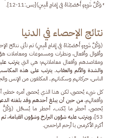
ۚ وَكُلَّ شَيْءٍ أَحْصَيْنَاهُ فِي إِمَامٍ مُّبِينٍ)[يس:11-12].
نتائج الإحصاء في الدنيا
(وَكُلَّ شَيْءٍ أَحْصَيْنَاهُ فِي إِمَامٍ مُّبِينٍ) ثم 
وأقوال وأفعال، ونظرات ومسموعات ومعاملات هؤلاء
ومقاصدهم وأفعال معاملاتهم؛ هي التي 
يترتب عليه
والشدة والألم والعقاب. يترتب على هذه المكاسب
الناس، حركاتهم وسكناتهم.. المكلفون من الإنس والجان،
كل شيء يُحصى، لكن هذا الذي يُحصى أمره خطير، أخ
وأفعالهم، 
من حين أن يبلغ أحدهم وقد بلغته الدعوة
53]، 
ويترتب عليه شؤون البرازخ وشؤون القيامة، ثم ا
أكرم الأكرمين يا أرحم الراحمين.