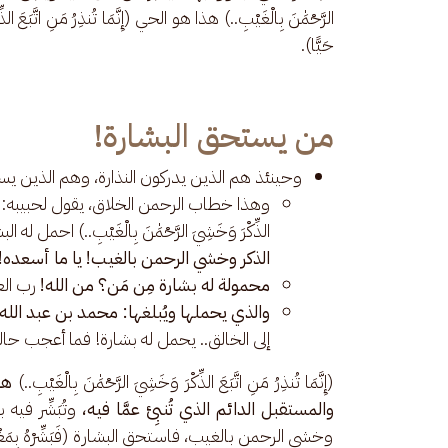
الرَّحْمَٰنَ بِالْغَيْبِ..) هذا هو الحي (إِنَّمَا تُنذِرُ مَنِ اتَّبَعَ ا
حَيًّا).
من يستحق البشارة!
وحينئذ هم الذين يدركون النذارة، وهم الذين يستحقون البشا
وهذا خطاب الرحمن الخلاق، يقول لحبيبه: أنت 
الذِّكْرَ وَخَشِيَ الرَّحْمَٰنَ بِالْغَيْبِ..) احمل له 
الذكر وخشي الرحمن بالغيب! يا ما أسعده!
محمولة له بشارة مِن مَن؟ من الله!
رب ال
والذي يحملها ويُبلغها: محمد بن عبد الله
إلى الخالق.. يحمل له بشارة! فما أعجب حاله! (مَنِ اتَّب
(إِنَّمَا تُنذِرُ مَنِ اتَّبَعَ الذِّكْرَ وَخَشِيَ الرَّحْمَٰنَ بِالْغَيْبِ..) 
هؤ
والمستقبل الدائم الذي تُنبِئ عمَّا فيه،
 وتُبَشِّر فيه
وخشي الرحمن بالغيب، فاستحق البشارة (فَبَشِّرْهُ بِمَغْفِرَةٍ وَأَجْرٍ