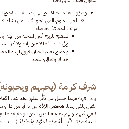
شؤون القلب الذي يحيا
وشؤون هذه الحياة التي بها يحيا القلب،
يُحيي الق
الحي القيوم، الذي يُحيي قلب من يشاء، فيفقه
مراتب المعرفة الخاصة؛
فينفتح للروح أسرار المحبة من الإله، وتتش
وفي ذلك: "ما لا عين رأت ولا أذن س
وجميع نعيم الجنان فروع لهذه الحقيقة
-تبارك وتعالى- للعبد.
شرف كرامة (يحبهم ويحبونه)
ولذا، فإنه 
مهما حصل من تأثُّر سلبي عند هذه الأمة ا
القول يُلقى إليها، 
فتحصل الرِّدَّة
 من ذا أو من ذا أو م
يُبقي فيهم وبهم حقيقة
 الدين الحق، وحقيقة ما بُعِثَ به
دِينِهِ فَسَوْفَ يَأْتِي اللَّهُ بِقَوْمٍ يُحِبُّهُمْ وَيُحِبُّونَهُ