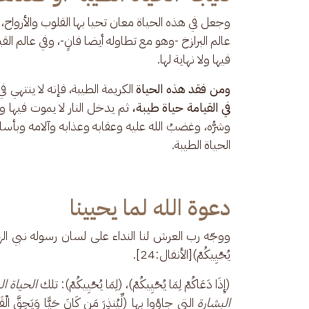
وجعل في هذه الحياة معان تحيا بها القلوب والأرواح، وتت
عالم البرازخ -وهو مع تطاوله أيضا فانٍ-، وفي عالم القي
فيها ولا نهاية لها.
ومن فقد هذه الحياة
 الكريمة الطيبة، فإنه لا ينتهي في
في القيامة حياة طيبة،
 ثم يدخل النار لا يموت فيها و
وشرُّه، وغضبُ الله عليه وعقابه وعذابه وآلامه وبأساؤه
الحياة الطيبة.
دعوة الله لما يحيينا
ووجّه رب العرش لنا النداء على لسان رسوله نبي الهدى: (يَا أَيُّهَ
يُحْيِيكُمْ)[الأنفال:24]. 
(إِذَا دَعَاكُمْ لِمَا يُحْيِيكُمْ)، (لِمَا يُحْيِيكُمْ): تلك 
الحياة ال
البشارة