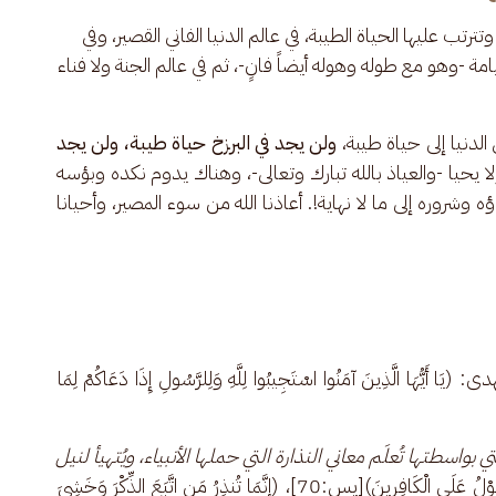
رتب عليها الحياة الطيبة، في عالم الدنيا الفاني القصير، وفي 
امة -وهو مع طوله وهوله أيضاً فانٍ-، ثم في عالم الجنة ولا فناء 
 الدنيا إلى حياة طيبة، 
ولن يجد في البرزخ حياة طيبة، ولن يجد 
لا يحيا -والعياذ بالله تبارك وتعالى-، وهناك يدوم نكده وبؤسه 
 وشروره إلى ما لا نهاية!. أعاذنا الله من سوء المصير، وأحيانا 
ا الَّذِينَ آمَنُوا اسْتَجِيبُوا لِلَّهِ وَلِلرَّسُولِ إِذَا دَعَاكُمْ لِمَا 
تي بواسطتها تُعلَم معاني النذارة التي حملها الأنبياء، ويُتهيأ لنيل 
 التي جاؤوا بها (لِّيُنذِرَ مَن كَانَ حَيًّا وَيَحِقَّ الْقَوْلُ عَلَى الْكَافِرِينَ)[يس:70]، (إِنَّمَا تُنذِرُ مَنِ اتَّبَعَ الذِّكْرَ وَخَشِيَ 