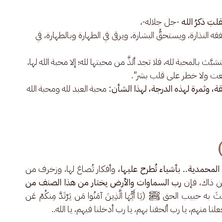
لبَ ذكرُ الله
-جل جلاله-،
 النذارة، ويستحقُّ البشارة، ويرقى في الطهارة وبالطهارة، في
بَّث بالمحبة لله، فلا تجد ألذَّ من محبتها لله؛ إلا محبة الله لها،
معت ولا خطر على قلب بشر".
، وثمرة لهذه الدرجة، لهذا الشأن:
محبة العبد لله ومحبة الله
لمحمدية.. بأشياء تُطرح عليها،
 وأفكار تُصاغ لها، وزخرف من 
ن ذاك، فإن
 رب السماوات والأرض يختار من هذا الصنف من 
 حبيب الحق ﷺ (يَا أَيُّهَا الَّذِينَ آمَنُوا مَن يَرْتَدَّ مِنكُمْ عَن 
..) يا رب اجعلنا منهم، يا رب ألحقنا بهم، يا رب أدخلنا فيهم، يا الله..