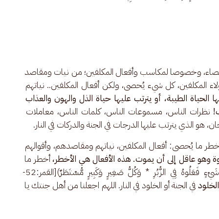
تأتي نتائج الإحصاء، وخصوصا لمكاسب وأفعال المكلفين؛ من نيات ومقاصد 
 المكلفين، كل شيء يُحصى، ولكن أفعال المكلفين.. نياتهم 
ا الحياة الطيبة، أو يترتب عليها حياة الذل والهون والعذاب 
! 
نظرات الناس، مسموعات الناس، كلمات الناس، معاملات 
 هو الذي يترتب عليها الدرجات في الجنة والدركات في النار.
طر ما يُحصى: أفعال المكلفين، نياتهم ومقاصدهم، وأقوالهم 
 وهو عاقل إلى أن يموت. هذه الأفعال هي الأخطر،
 أخطر ما 
يُحصى، أخطر ما يُكتب، أخطر ما يُسجَّل (وَكُلُّ شَيْءٍ فَعَلُوهُ فِي الزُّبُرِ * وَكُلُّ صَغِيرٍ وَكَبِيرٍ مُّسْتَطَرٌ)[القمر:52-
لخلود 
في الجنة أو الخلود في النار. اللهم اجعلنا من أهل جنتك يا 