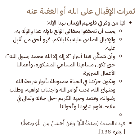
ثمرات الإقبال على الله أو الغفلة عنه
فيَا من وقر في قلوبهم الإيمان بهذا الإله:
يجب أن تتحققوا بحقائق الوَلَع بالإله هذا والوَلَه به،
والإقبال الصادق عليه بكلياتكم. فهو أحق من نُقبِل
عليه.
وأن تتمكَّن فينا أسرار "لا إله إلا الله محمد رسول الله"؛
حتى تكون مساعينا المساعي المشكورة، وأعمالنا
الأعمال المبرورة،
وتكون حركتنا في الحياة مضبوطة بأنوار شريعة الله
ومنهاج الله، تحت أوامر الله واجتناب نواهيه، وطلب
رضوانه، وقصد وجهه الكريم -جل جلاله وتعالى في
علاه-، تقوم شؤوننا وأحوالنا.
فهذه الصبغة (صِبْغَةَ اللَّهِ ۖ وَمَنْ أَحْسَنُ مِنَ اللَّهِ صِبْغَةً)
[البقرة:138].