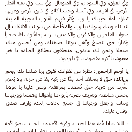
وفي العراق، وفي السودان، وفي الصومال، وفي ليبيا، وفي بقية أقطار 
الأرض، في أفريقيا وفي آسيا، وحيثما كانوا في شرق الأرض وغربها،
تدارك أمة حبيبك يا رب. وكثِّر فيهم القلوب المجيبة الملبية 
لندائك ونداء رسولك يا رب، والمُخَلَّصة من شوائب الالتفات إلى
دعوات الفاجرين والكافرين والكاذبين يا رب، رجالاً ونساءًا، صغاراً 
وكباراً؛ 
حتى ننصبغ وأهل بيوتنا بصبغتك، ومن أحسن منك 
صبغة!
ونحن لك عابدون، متحققون بحقائق العبادة يا خير 
معبود،
 يا أكرم مقصود، يا بَرُّ يا ودود.
يا أرحم الراحمين: نظرة من نظراتك تقوى بها صلتنا بك وبخير 
برياتك؛ حتى لا
 يتخلف أحد مِنَّا عن ركبه ولا عن حزبه، ولا يُحرَم 
الشُّرب من شربه، حتى تُسعدنا بمرافقته، وتمن علينا يا مولانا 
بحسن متابعته، وشريف نصرته بأرواحنا وأموالنا وهممنا ووجهاتنا 
ونياتنا، واجعل وجهاتنا في جميع الحالات إليك، وارزقنا صدق 
الإقبال عليك.
يا الله: غياثا لأمة هذا الحبيب، وفرجًا لأمة هذا الحبيب، نصرُا لأمة 
هذا الحبيب، جمعًا لشمل أمة هذا الحبيب، دفعًا للبلاء عن أمة هذا 