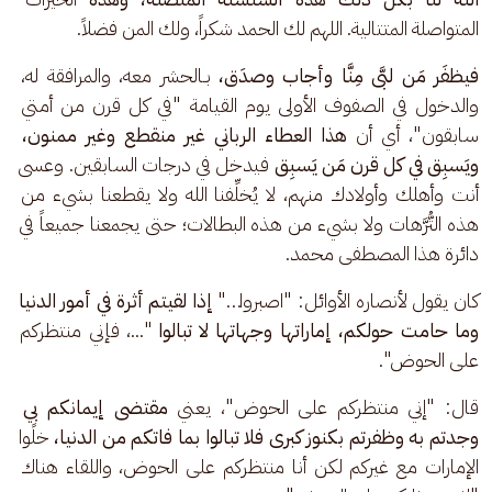
المتواصلة المتتالية. اللهم لك الحمد شكراً، ولك المن فضلاً.
فيظفَر مَن لبَّى مِنَّا وأجاب وصدَق، 
بـالحشر معه، والمرافقة له، 
والدخول في الصفوف الأولى يوم القيامة "في كل قرن من أمتي 
سابقون"، أي أن 
هذا العطاء الرباني غير منقطع وغير ممنون، 
ويَسبِق في كل قرن مَن يَسبِق
 فيدخل في درجات السابقين. وعسى 
أنت وأهلك وأولادك منهم، لا يُخلِّفنا الله ولا يقطعنا بشيء من 
هذه التُّرَّهات ولا بشيء من هذه البطالات؛ حتى يجمعنا جميعاً في 
دائرة هذا المصطفى محمد.
كان يقول لأنصاره الأوائل: "اصبروا…" 
إذا لقيتم أثرة في أمور الدنيا 
وما حامت حولكم، إماراتها وجهاتها لا تبالوا 
"...، فإني منتظركم 
على الحوض".
قال: "إني منتظركم على الحوض"، يعني 
مقتضى إيمانكم بي 
وجدتم به وظفرتم بكنوز كبرى فلا تبالوا بما فاتكم من الدنيا،
 خلََوا 
الإمارات مع غيركم لكن أنا منتظركم على الحوض، واللقاء هناك 