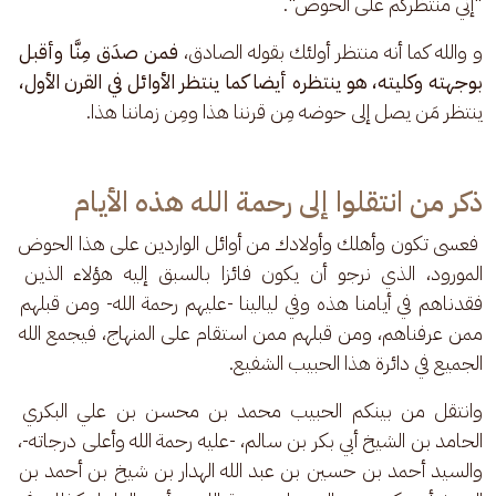
"إني منتظركم على الحوض".
و والله كما أنه منتظر أولئك بقوله الصادق،
 فمن صدَق مِنَّا وأقبل 
بوجهته وكليته، هو ينتظره أيضا كما ينتظر الأوائل في القرن الأول،
ينتظر مَن يصل إلى حوضه مِن قرننا هذا ومِن زماننا هذا.
ذكر من انتقلوا إلى رحمة الله هذه الأيام
 فعسى تكون وأهلك وأولادك من أوائل الواردين على هذا الحوض 
المورود، الذي نرجو أن يكون فائزا بالسبق إليه هؤلاء الذين 
فقدناهم في أيامنا هذه وفي ليالينا -عليهم رحمة الله- ومن قبلهم 
ممن عرفناهم، ومن قبلهم ممن استقام على المنهاج، فيجمع الله 
الجميع في دائرة هذا الحبيب الشفيع.
وانتقل من بينكم الحبيب محمد بن محسن بن علي البكري 
الحامد بن الشيخ أبي بكر بن سالم، -عليه رحمة الله وأعلى درجاته-، 
والسيد أحمد بن حسين بن عبد الله الهدار بن شيخ بن أحمد بن 