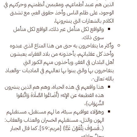
الذين هم عبيد أطماعهم، ومقيمين أنظمتهم وحركتهم في
الوجود، على ظلم الناس وأخذ حقوق الغير، مع تشدق
الكلام بالشعارات التي ينشرونها،
والواقع لكل متأمل غير ذلك، الواقع لكل متأمل
سوى ذلك.
وأكثر ما يتفاخرون به حتى من هذا المتاع الذي عبدوه
وأخذ كل عقلياتهم، يأخذونه من بلاد الفقراء، يعيشون
أهل البلدان في الفقر، ويأخذون منهم الكنوز التي
يتفاخرون بها والتي يبنوا بها تعاليهم في الماديات -والعياذ
بالله تعالى-.
هذا واقعهم في هذه الحياة، وهم هم الذين ينشرون
هذه القطيعة عن الإله؛ (أَضَاعُوا الصَّلَاةَ وَاتَّبَعُوا
الشَّهَوَاتِ)،
وهؤلاء عواقبهم سيئة، ما لهم مستقبل، مستقبلهم
الهون والذل، مستقبلهم الخسران والعذاب والعقاب:
(..فَسَوْفَ يَلْقَوْنَ غَيًّا) [مريم:59]. كما قال الجبار
-جلَّ جلاله-.