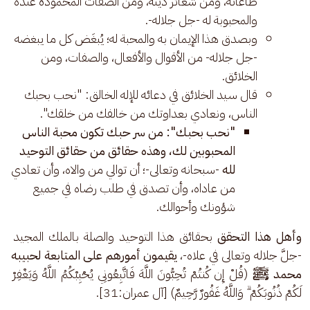
طاعاته، ومن شعائر دينه، ومن الصفات المحمودة عنده
والمحبوبة له -جل جلاله-.
وبصدق هذا الإيمان به والمحبة له؛ يُبغَض كل ما يبغضه
-جل جلاله- من الأقوال والأفعال، والصفات، ومن
الخلائق.
قال سيد الخلائق في دعائه للإله الخالق: "نحب بحبك
الناس، ونعادي بعداوتك من خالفك من خلقك".
"نحب بحبك": من سر حبك تكون محبة الناس
المحبوبين لك، وهذه حقائق من حقائق التوحيد
لله
-سبحانه وتعالى-؛ أن توالي من والاه، وأن تعادي
من عاداه، وأن تصدق في طلب رضاه في جميع
شؤونك وأحوالك.
وأهل هذا التحقق
 بحقائق هذا التوحيد والصلة بالملك المجيد 
-جلَّ جلاله وتعالى في علاه-، 
يقيمون أمورهم على المتابعة لحبيبه 
محمد ﷺ
 (قُلْ إِن كُنتُمْ تُحِبُّونَ اللَّهَ فَاتَّبِعُونِي يُحْبِبْكُمُ اللَّهُ وَيَغْفِرْ 
لَكُمْ ذُنُوبَكُمْ ۗ وَاللَّهُ غَفُورٌ رَّحِيمٌ) [آل عمران:31].