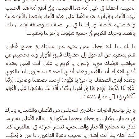
الحبيب، اجعلنا في خيار أمة هذا الحبيب، وفي أنفع أمة هذا الحبيب 
لهذه الأمة، وفي أبرك هذه الأمة على هذه الأمة، وانفعنا بالأمة عامة 
وبخاصتهم خاصة، وبارك لنا في سر الصلة بك وصبغة الإيمان بك، 
وقصد وجهك الكريم في جميع شؤوننا وأحوالنا وتقلباتنا.
يا الله .. يا الله: اجعلنا ممن رعتهم عين عنايتك في جميع الأطوار، 
فلم يمنعهم عن الدخول إلى حضرتك قبيح الأوزار، ولم يحجبهم عن 
مواهب فيضك سيء الإصرار. يا كريم يا غفار: أنت الغني وهذه 
أيدي الفقراء، أنت القدير وهذه أيدي الضعاف عاجزون، انت القوي 
وهذه أيدي الضعفاء، يا حيُّ يا قيُّوم: ارحمنا بضعفنا وعجزنا، (رَبَّنَا 
اغْفِرْ لَنَا ذُنُوبَنَا وَإِسْرَافَنَا فِي أَمْرِنَا وَثَبِّتْ أَقْدَامَنَا وَانصُرْنَا عَلَى الْقَوْمِ 
الْكَافِرِينَ) [آل عمران:147].
واجزِ بواسع الخيرات حاضري المجلس من الأعيان والشيبان، وبارك 
في صغارنا وكبارنا، واجعله مجمعا مذكورا في العالم الأعلى بخير ما 
تذكر به مجامع الأخيار والصالحين، تنتشر خيراته في العالمين، كما 
أنت أهله بما أنت أهله، يا مجيب دعوة الداعين، يا من لا يُخيِّب 