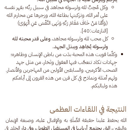
وكل مُحِبٍّ لله ولرسوله مجاهد في سبيل ربِّه؛ بقهر نفسه
على أمر الله، وتزكيتها بطاعة الله، وزجرها عن محارم الله
(وَأَمَّا مَنْ خَافَ مَقَامَ رَبِّهِ وَنَهَى النَّفْسَ عَنِ الْهَوَىٰ)
[النازعات:40].
كل محب لله ولرسوله مجاهد،
وعلى قدر محبته لله
ولرسوله يُجَاهِد ويبذل الجهد.
وكلّما قويت هذه المحبة بدَت من باطن الإنسان وظاهره؛
جِهادات تكاد تتعجَّب فيها العقول وتَحَار، من مثل جهد
الصحب الأكرمين، والسابقين الأولين من المهاجرين والأنصار.
ولهم أمثلة ونماذج في كل قرن من هذه القرون إلى أيامكم
هذه ولياليكم.
النتيجة في اللقاءات العظمى
الله يحفظ علينا حقيقة الصِّلَةِ به والإقبال عليه، وصبغة الإيمان 
واليقين،
 التي يجتمع أربابها في المستقبل الطويل، وفي دار 
الخلد في 