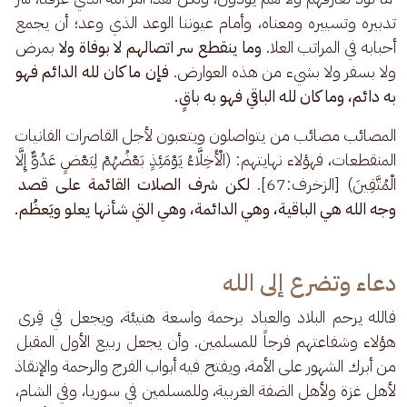
تدبيره وتسييره ومعناه، وأمام عيوننا الوعد الذي وعد؛ أن يجمع 
أحبابه في المراتب العلا. 
وما ينقطع سر اتصالهم لا بوفاة ولا 
بمرض 
ولا بسفر ولا بشيء من هذه العوارض.
 فإن ما كان لله الدائم فهو 
به دائم، وما كان لله الباقي فهو به باقٍ.
المصائب مصائب من يتواصلون ويتعبون لأجل القاصرات الفانيات 
المنقطعات، فهؤلاء نهايتهم: (الْأَخِلَّاءُ يَوْمَئِذٍ بَعْضُهُمْ لِبَعْضٍ عَدُوٌّ إِلَّا 
الْمُتَّقِينَ) [الزخرف:67]. 
لكن شرف الصلات القائمة على قصد 
وجه الله هي الباقية، وهي الدائمة، وهي التي شأنها يعلو ويَعظُم.
دعاء وتضرع إلى الله
فالله يرحم البلاد والعباد برحمة واسعة هنيئة، ويجعل في قِرى 
هؤلاء وشفاعتهم فرجاً للمسلمين. وأن يجعل ربيع الأول المقبل 
من أبرك الشهور على الأمة، ويفتح فيه أبواب الفرج والرحمة والإنقاذ 
لأهل غزة ولأهل الضفة الغربية، وللمسلمين في سوريا، وفي الشام، 