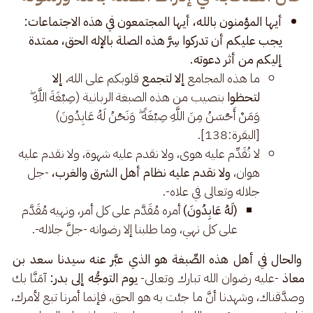
أيها المؤمنون بالله، أيها المجتمعون في هذه الاجتماعات:
يجب عليكم أن تدركوا سِرَّ هذه الصلة بالإله الحق، ممتدة
إليكم من أثر دعوته.
ما هذه المجامع
إلا لتجمع
قلوبكم على الله،
إلا
لتحظوا
بنصيب من هذه الصبغة الربانية (صِبْغَةَ اللَّهِ ۖ
وَمَنْ أَحْسَنُ مِنَ اللَّهِ صِبْغَةً ۖ وَنَحْنُ لَهُ عَابِدُونَ)
[البقرة:138].
لا نُقَدِّم عليه هوى، ولا نقدم عليه شهوة، ولا نقدم عليه
هوان،
ولا نقدم عليه نظام أهل الشرق والغرب،
-جل
جلاله وتعالى في علاه-.
(لَهُ عَابِدُونَ)
أمره مُقَدَّم على كل أمر، ونهيه مُقَدَّم
على كل نهي، وما طلبنا إلا رضوانه -جلَّ جلاله-.
 والحال في أهل هذه الصِّبغة هو الذي عبَّر عنه سيدنا سعد بن 
معاذ
 -عليه رضوان الله تبارك وتعالى- 
يوم التوجُّه إلى بدر:
 آمَنَّا بك 
وصدَّقناك، وشهدنا أنَّ ما جئت به هو الحق، فإنما أمرنا تبع لأمرك، 