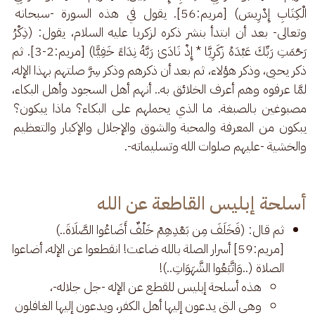
الْكِتَابِ إِدْرِيسَ) [مريم:56]. يقول في هذه السورة -سبحانه 
وتعالى- بعد أن ابتدأ بنشر ذكره لزكريا عليه السلام، يقول: (ذِكْرُ 
رَحْمَتِ رَبِّكَ عَبْدَهُ زَكَرِيَّا * إِذْ نَادَىٰ رَبَّهُ نِدَاءً خَفِيًّا) [مريم:2-3]. ثم 
ذكر يحيى، وذكر هؤلاء، ثم بعد أن ذكرهم وذكر سِرَّ صلتهم بهذا الإله، 
لمَّا عرفوه وهم أعرف الخلائق به.. أنهم أهل السجود وأهل البكاء، 
مصبوغين بالصبغة. ما الذي يحملهم على البكاء؟ ماذا يبكون؟ 
يبكون من المعرفة والمحبة والشوق والإجلال والإكبار والتعظيم 
والخشية -عليهم صلوات الله وتسليماته-.
أسلحة إبليس القاطعة عن الله
ثم قال: (فَخَلَفَ مِن بَعْدِهِمْ خَلْفٌ أَضَاعُوا الصَّلَاةَ..)
[مريم:59] أسرار الصلة بالله ضاعت! انقطعوا عن الإله، أضاعوا
الصلاة (..وَاتَّبَعُوا الشَّهَوَاتِ..)!
هذه أسلحة إبليس للقطع عن الإله -جل جلاله-،
وهي التي يدعون إليها أهل الكفر، ويدعون إليها الغافلون