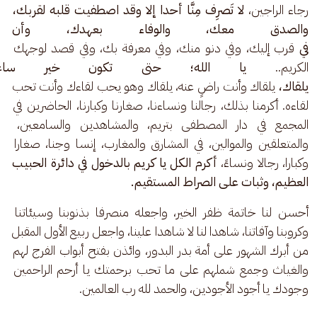
رجاء الراجين،
 لا تَصرِف مِنَّا أحدا إلا وقد اصطفيت قلبه لقربك، 
والصدق معك، والوفاء بعهدك، وأ
في 
قرب إليك، وفي دنو منك، وفي معرفة بك، وفي قصد لوجهك 
الكريم.. 
يا الله؛ حتى تكون خير ساع
يلقاك، 
يلقاك وأنت راضٍ عنه، يلقاك وهو يحب لقاءك وأنت تحب 
لقاءه. أكرمنا بذلك، رجالنا ونساءنا، صغارنا وكبارنا، الحاضرين في 
المجمع في دار المصطفى بتريم، والمشاهدين والسامعين، 
والمتعلقين والموالين، في المشارق والمغارب، إنسا وجنا، صغارا 
وكبارا، رجالا ونساءً،
 أكرم الكل يا كريم بالدخول في دائرة الحبيب 
العظيم، وثبات على الصراط المستقيم.
أحسن لنا خاتمة ظفر الخير، واجعله منصرفا بذنوبنا وسيئاتنا 
وكروبنا وآفاتنا، شاهدا لنا لا شاهدا علينا، واجعل ربيع الأول المقبل 
من أبرك الشهور على أمة بدر البدور، وائذن بفتح أبواب الفرج لهم 
والغياث وجمع شملهم على ما تحب برحمتك يا أرحم الراحمين 
وجودك يا أجود الأجودين، والحمد لله رب العالمين.