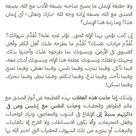
ولا حقيقة لإيمان ما يصبغ صاحبه بصبغة الأدب مع الله، بصبغة 
الصدق مع الله، بصبغة إرادة وجه الله -تبارك وتعالى-؛ أي إيمان 
هذا؟ وما رتبة هذا الإيمان؟
إن كنت تؤمن بهذا الإله الحق.. تؤثر غيره عليه؟ تُقَدِّم شهواتك؟ 
تُقَدِّم مرادات نفسك؟ تُقَدِّم ما يطرحه عليك أهل الكفر وأهل 
الفسوق في الأرض، وينسونك بما طرحوه عليك وأخذوا بذلك 
وجهتك وعقلك وينسونك عظمة هذا الإله، وينسونك أدبك معه.. 
فيما تأكل، وفيما تشرب، وفيما تلبس، وفيما تعطي، وفيما تمنع، 
وفيما تأخذ، وفيما تدع، وفيما تتكلم، وفيما تنظر، وفيما تتحرك، 
وفيما تسكن!
ولذلك
 إذا جاءت هذه الغفلات 
بهذه القطيعة عن أنوار الصدق مع 
عالم الظواهر والخفيات؛ 
وجدَت النفس مع إبليس ومن في 
دائرتهم سبيلاً إلى 
الإيقاع في الذنوب والمعاصي، وترك الواجبات 
وفعل المحرمات، وألا يكون الانبساطات ولا الفرح إلا بالفانيات 
والترهات، أو بشيء من تلك الشهوات الحقيرات التي اختبر الله بها 