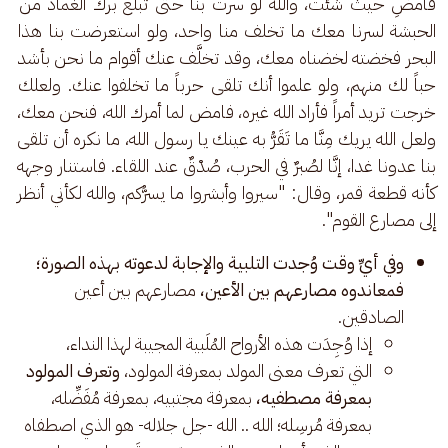
فامضِ حيث شئت، والله لو سرت بنا حتى تبلغ برك الغماد من 
الحبشة لسرنا معك ما تخلف منا واحد، ولو استعرضت بنا هذا 
البحر فخضته لخضناه معك، وقد تخلَّف عنك أقوام ما نحن بأشد 
حباً لك منهم، ولو علموا أنك تلقى حرباً ما تخلفوا عنك. ولعلك 
خرجت تريد أمراً فأراد الله غيره، فامض لما أمرك الله، فنحن معك، 
ولعل الله يريك مِنَّا ما تَقَرُّ به عينك يا رسول الله، ما نكره أن تلقى 
بنا عدونا غدا، إنَّا لصُبرٌ في الحرب، صُدْقٌ عند اللقاء. فاستنار وجهه 
كأنه قطعة قمر، وقال: "سيروا وأبشروا ما يسرُّكم، والله لكأني أنظر 
إلى مصارع القوم".
وفي أيِّ وقت وُجدت التلبية والإجابة لدعوته بهذه الصورة؛
فمعاندوه مصارعهم بين الأعين،
مصارعهم بين أعين
الصادقين.
إذا وُجِدَت هذه الأرواح المُلَبية المجيبة لهذا النداء،
التي تعرف معنى المولد بمعرفة المولود،
وتعرف المولود
بمعرفة مصطفيه،
بمعرفة مجتبيه، بمعرفة مُفَضِّله،
بمعرفة مُرسِله؛ الله .. الله -جل جلاله- هو الذي اصطفاه