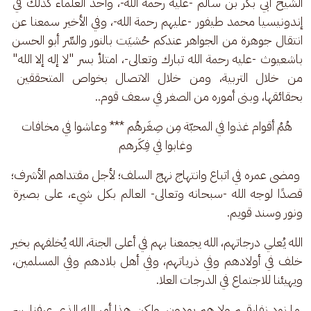
الشيخ أبي بكر بن سالم -عليه رحمة الله-، وأحد العلماء كذلك في 
إندونيسيا محمد طيفور -عليهم رحمة الله-، وفي الأخير سمعنا عن 
انتقال جوهرة من الجواهر عندكم حُشيَت بالنور والسِّر أبو الحسن 
باشعيوث -عليه رحمة الله تبارك وتعالى-، امتلأ بسر "لا إله إلا الله" 
من خلال التربية، ومن خلال الاتصال بخواص المتحققين 
بحقائقها، وبنى أموره من الصغر في سعف قوم..
هُمُ أقوام غذوا في المحبّة مِن صِغَرهُم *** وعاشوا في مخافات 
وغابوا في فِكَرهم
 ومضى عمره في اتباع وانتهاج نهج السلف؛ لأجل مقتداهم الأشرف؛ 
قصدًا لوجه الله -سبحانه وتعالى- العالم بكل شيء، على بصيرة 
ونور وسند قويم.
الله يُعلي درجاتهم، الله يجمعنا بهم في أعلى الجنة، الله يُخلفهم بخير 
خلف في أولادهم وفي ذرياتهم، وفي أهل بلادهم وفي المسلمين، 
ويهيئنا للاجتماع في الدرجات العلا.
 ما نود نفارقهم ولا هم يودون، ولكن هذا أمر الله الذي عرفنا، سر 