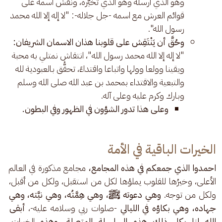
وهو الذي أرسله وهو الذي تخيّره، ونقَش اسمه على
قوائم العرش مع اسمه -جل جلاله-: "لا إله إلا الله محمد
رسول الله".
وحُقَّ أن يَنْتَقِش على قلوبنا هذان الاسمان الشريفان:
"لا إله إلا الله محمد رسول الله"، انتقاش نمتلي به محبة
ويقينا وولعا وولها واتباعا واقتداءً، تحقُّق بالعبودية لله
والتبعية والاقتداء بمحمد بن عبد الله صلى الله وسلم
وبارك وكرم عليه وعلى آله.
وعلى هذا تدور الشؤون في الظهور وفي البطون.
الخيرات الباقية في الأمة
احمدوا الذي جمعكم في هذه المجامع،
 مجامع مذكورة في العالم 
الأعلى، وخيرُها للقلوب يملؤها لكل من استقبل، ولكل من أقبل، 
ولكل من توجه. 
وهي دعوته ﷺ، وهي هِمَّتُه، وهي نيَّته، وهي 
جهاده، وهي بكاؤه في الليالي 
-صلوات ربي وسلامه عليه-، 
أبقى 
الله لنا بكل ذلك هذه السلسلة المتصلة، وهذه 
الخيرات 