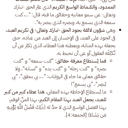
الممدود، والسِّماط الواسع الكريم
الذي عبَّر الحق -تبارك
وتعالى- عن سمو معانيه وحقائق ما فيه، قال: "...، كنت
سمعه الذي يسمع به، وبصره الذي يبصر به".
وهي
شؤون لائقة بجود الحق -تبارك وتعالى- في تكريم العبد،
في الجود على العبد، في الإحسان إلى العبد من عباده، حتى
يجعله بهذه المثابة، ويعطيه هذا العطاء، الذي يَكبُر عن أن
تُكيِّفًه العقول أو عن أن تحيط به.
فما يُستطاع معرفة حقائق:
"كنت سمعه" و "كنت
بصره" و "كنت رجله" و "كنت يده" و "لسانه"، ولا
حقائق معاني ما جاء في الروايات: "...، بي ينطق"، "بي
يُبصِر"، "بي يسمع"!
ما يُستطاع الإحاطة بهذه المعاني،
هذا عطاء كبير من كبير
للعبد، يجعل العبد بهذا المقام الكبير،
بهذا المنِّ الوفير،
بهذا الفضل الواسع الذي لا حدَّ له (ذَٰلِكَ فَضْلُ اللَّهِ يُؤْتِيهِ
مَن يَشَاءُ) [الجمعة:4].