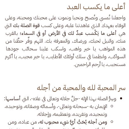
أعلى ما يكسب العبد
واجعلنا نُمسي ونُصبح ونحيا ونموت على محبتك ومحبته، وعلى 
الوفاء بعهدك الذي عاهدتنا عليه، وعلى كسب
 قوة الصلة بك 
التي 
هي 
أعلى ما يَكْسَب عبدٌ لك في الأرض أو في السماء؛ 
بالقرب 
منك، والنيل لحبك، ورضاك، والمعرفة بك. اللهم وفِّر حظَّنا من 
هذه المواهب يا خير واهب، واسكب علينا سحائب جودها 
السواكب، وانظمنا في سلك أولئك الأطايب، يا خير مجيب، يا أكرم 
مستجيب، يا أرحم الراحمين.
سر المحبة لله والمحبة من أجله
وسِرُّ الصلة بهذا الإله -جلَّ جلاله وتعالى في علاه-، التي
أساسها:
الإيمان به -سبحانه وتعالى-، وأسمائه وصفاته، وتوحيده،
وتمجيده، وتفريده، وتعظيمه، وإجلاله.
ومن أجله يُحَبُّ أيُّ شيء محبوب له،
من عباده، ومن