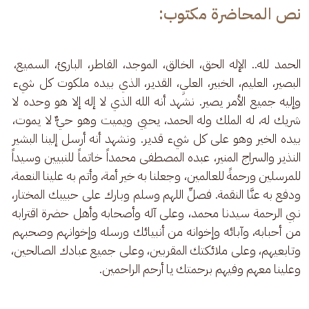
نص المحاضرة مكتوب:
الحمد لله.. الإله الحق، الخالق، الموجد، الفاطر، البارئ، السميع، 
البصير، العليم، الخبير، العليِ، القدير، الذي بيده ملكوت كل شيء 
وإليه جميع الأمر يصير. نشهد أنه الله الذي لا إله إلا هو وحده لا 
شريك له، له الملك وله الحمد، يحيي ويميت وهو حيٌّ لا يموت، 
بيده الخير وهو على كل شيء قدير. ونشهد أنه أرسل إلينا البشير 
النذير والسراج المنير، عبده المصطفى محمداً خاتماً للنبيين وسيداً 
للمرسلين ورحمةً للعالمين، وجعلنا به خير أمة، وأتم به علينا النعمة، 
ودفع به عنَّا النقمة. فصلِّ اللهم وسلم وبارك على حبيبك المختار، 
نبي الرحمة سيدنا محمد، وعلى آله وأصحابه وأهل حضرة اقترابه 
من أحبابه، وآبائه وإخوانه من أنبيائك ورسله وإخوانهم وصحبهم 
وتابعيهم، وعلى ملائكتك المقربين، وعلى جميع عبادك الصالحين، 
وعلينا معهم وفيهم برحمتك يا أرحم الراحمين.