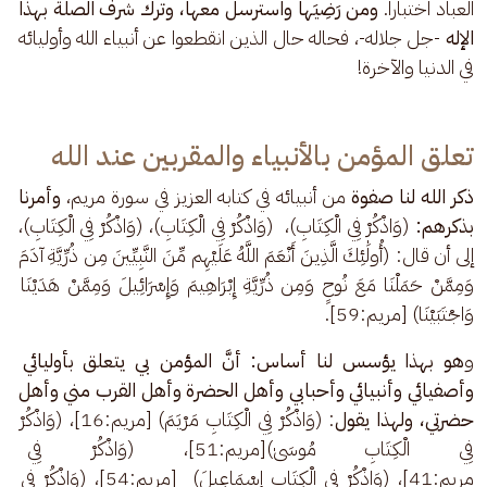
العباد اختباراً. 
ومن رَضِيَها واسترسل معها، وترك شرف الصلة بهذا 
الإله 
-جل جلاله-، فحاله حال الذين انقطعوا عن أنبياء الله وأوليائه 
في الدنيا والآخرة!
تعلق المؤمن بالأنبياء والمقربين عند الله
ذكر الله لنا صفوة 
من أنبيائه في كتابه العزيز في سورة مريم، 
وأمرنا 
بذكرهم: 
(وَاذْكُرْ فِي الْكِتَابِ)،  (وَاذْكُرْ فِي الْكِتَابِ)، (وَاذْكُرْ فِي الْكِتَابِ)، 
إلى أن قال: (أُولَٰئِكَ الَّذِينَ أَنْعَمَ اللَّهُ عَلَيْهِم مِّنَ النَّبِيِّينَ مِن ذُرِّيَّةِ آدَمَ 
وَمِمَّنْ حَمَلْنَا مَعَ نُوحٍ وَمِن ذُرِّيَّةِ إِبْرَاهِيمَ وَإِسْرَائِيلَ وَمِمَّنْ هَدَيْنَا 
وَاجْتَبَيْنَا) [مريم:59].
و
هو بهذا يؤسس لنا أساس: أنَّ المؤمن بي يتعلق بأوليائي 
وأصفيائي وأنبيائي وأحبابي وأهل الحضرة وأهل القرب مني وأهل 
حضرتي، ولهذا يقول
: (وَاذْكُرْ فِي الْكِتَابِ مَرْيَمَ) [مريم:16]، (وَاذْكُرْ 
فِي الْكِتَابِ مُوسَىٰ)[مريم:51]، (وَاذْ
مريم:41]، (وَاذْكُرْ فِي الْكِتَابِ إِسْمَاعِيلَ)  [مريم:54]، (وَاذْكُرْ فِي 