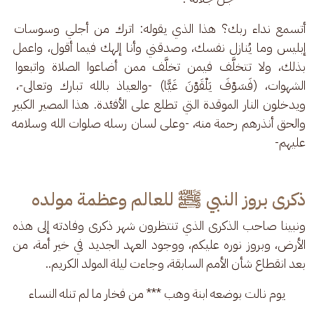
أتسمع نداء ربك؟ هذا الذي يقوله: اترك من أجلي وسوسات 
إبليس وما يُنازل نفسك، وصدقني وأنا إلهك فيما أقول، واعمل 
بذلك، ولا تتخلَّف فيمن تخلَّف ممن أضاعوا الصلاة واتبعوا 
الشهوات، (فَسَوْفَ يَلْقَوْنَ غَيًّا) -والعياذ بالله تبارك وتعالى-، 
ويدخلون النار الموقدة التي تطلع على الأفئدة. هذا المصير الكبير 
والحق أنذرهم رحمة منه، -وعلى لسان رسله صلوات الله وسلامه 
عليهم-
ذكرى بروز النبي ﷺ للعالم وعظمة مولده
ونبينا صاحب الذكرى الذي تنتظرون شهر ذكرى وفادته إلى هذه 
الأرض، وبروز نوره عليكم، ووجود العهد الجديد في خير أمة، من 
بعد انقطاع شأن الأمم السابقة، وجاءت ليلة المولد الكريم..
يوم نالت بوضعه ابنة وهب *** من فخار ما لم تنله النساء