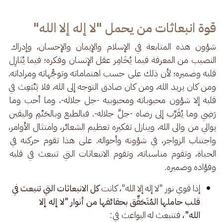
قوة انبعاثات من يحمل "لا إله إلا الله"
شؤون هذه المتابعة في الإسلام والإيمان والإحسان، وإدراك 
النصيب من المعرفة فيما يُخَامِر عقل الإنسان وفكره؛ فيما يُنَازِل 
قلبه وضميره؛ لأن ذلك على حسب اهتماماته وتوجُّهاته ومراداته. 
ومن كان يريد الله، ومن كان صادق التوجه إلى الله، فلا يَنْبَعِث في 
قلبه إلا شؤون محبوباته ومحبوبيه -جل جلاله-، وما أحب وما 
رَضِي وما يُقَرِّب إلى رضاه -جلَّ جلاله-. فبالطبع وبالحَتْمِ واليقين 
يوالي من والى الله، وينازل تفكيره تعظيم الشعائر، وامتثال الأوامر، 
واجتناب الزواجر، في شؤونه وأحواله. على هذا تقوم حركته في 
الحياة، وتقوم مناسباته، وتقوم الانبعاثات التي تنبعث في قلبه 
وفؤاده وضميره.
إذا قوي نور "لا إله إلا الله"، كانت
كل الانبعاثات التي تنبعث في
قلب حاملها المُتَحَقِّق بحقائقها من أنوار "لا إله إلا
الله"،
فتنبعث له البواعث في: