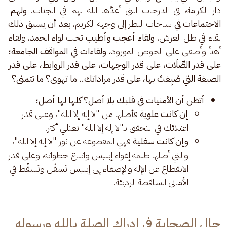
دار الكرامة، في الدرجات التي أعدَّها الله لهم في الجنات.
 ولهم 
الاجتماعات في 
ساحات النظر إلى وجهه الكريم،
 بعد أن يسبق ذلك
لقاء في ظل العرش، 
ولقاء أعجب وأطيب 
تحت لواء الحمد، ولقاء 
أهنأ وأصفى على الحوض المورود،
 ولقاءات في المواقف الجامعة؛ 
على قدر الصِّلَات، على قدر الوجهات، على قدر الروابط، على قدر 
الصبغة التي صُبِغتَ بها، على قدر مراداتك.. ما تهوى؟ ما تتمنى؟
أتظن أن الأمنيات في قلبك بلا أصل؟ كلها لها أصل؛
إن كانت علوية
فأصلها من "لا إله إلا الله"، وعلى قدر
اعتلائك في التحقق بـ"لا إله إلا الله" تعتلي أكثر.
وإن كانت سفلية
فهي المقطوعة عن نور "لا إله إلا الله"،
والتي أصلها ظلمة إغواء إبليس واتباع خطواته، وعلى قدر
الانقطاع عن الإله والإصغاء إلى إبليس تَسفُل وتَسقُط في
الأماني الساقطة الرديئة.
حال الصحابة في إدراك الصلة بالله ورسوله