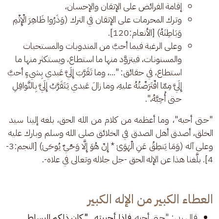
إقامة الفرائض على الإتقان والإحسان،
وترك المحرمات على الإتقان في الترك (وَذَرُوا ظَاهِرَ الْإِثْمِ
وَبَاطِنَهُ) [الأنعام:120].
وعلى الرغبة فيما أحبَّ من المندوبات والمستحبات
والمسنونات، فيتزوَّد منها ما استطاع، ويستكثر منها ما
استطاع، في حقائق: "...، وما تَقَرَّبَ إِلَيَّ عَبدي بِشيءٍ أحبَّ
إِلَيَّ مِمّا افْتَرَضْتُهُ عليهِ، وما زالَ عَبدي يَتَقَرَّبُ إِلَيَّ بِالنَّوافِلِ
حتى أُحِبَّهُ،".
"حتى أحبه"، وما أعظمه من كلام من الله الحق، بلغه إلينا سيد 
الخلق، أصدق أهل الصدق في الخلائق صلى الله وسلم وبارك عليه 
وعلى آله (وَمَا يَنطِقُ عَنِ الْهَوَىٰ * إِنْ هُوَ إِلَّا وَحْيٌ يُوحَىٰ) [النجم:3-
4]. بلَّغنا هذا عن الإله الحق -جل جلاله وتعالى في علاه-.
العطاء الكبير من الإله الكبير
قال ربي: "حتى أحبه،
فإذا أحببته..." كان ذلكم البساط