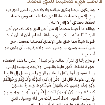
لا نحب شيء كمحبتنا للنبي محمد
وما يكون فرحنا بذكرى ميلاده
ولا ولا مجيء الشهر الذي فيه
ولد؛
إلا من نتيجة صبغة الله في صلتنا بالله، ومن نتيجة
تحقُّقنا بحقائق "لا إله إلا الله
".
ووالله ما أحببنا محمداً إلا من أجل الذي وحَّدناه،
من أجل
الذي آمنَّا به أنه رب كل شيء،
وأيقنّا أنه لم يأذن لنا أن تُحِبَّ
قلوبنا شيئاً مما خلق على الإطلاق كمحبتنا لمحمد،
حتى
على أنفسنا وشهواتها، وعلى الدنيا والآخرة يجب أن يكون هو
أحب إلينا.
وصرَّح ربُّنا في القرآن بذلك، وأمر نبينا أن ينقل لنا هذه الحقيقة؛
حتى لا تختلط الأمور علينا وتلتبس،
ولا يجد
وسوسة إبليس
وما ينشره في أبواق أهل الضلال والزيغ والغيّ
سبيل إلى قلوبنا
ولا إلى عقولنا. قال قل:
(قُلْ إِن كَانَ آبَاؤُكُمْ وَأَبْنَاؤُكُمْ وَإِخْوَانُكُمْ
وَأَزْوَاجُكُمْ وَعَشِيرَتُكُمْ وَأَمْوَالٌ اقْتَرَفْتُمُوهَا وَتِجَارَةٌ تَخْشَوْنَ
كَسَادَهَا وَمَسَاكِنُ تَرْضَوْنَهَا أَحَبَّ إِلَيْكُم مِّنَ اللَّهِ وَرَسُولِهِ وَجِهَادٍ
فِي سَبِيلِهِ) [التوبة:24]، أحب إليكم من الله ورسوله،
الذي
يُترجَم ويُبرهَن عليه بـ: الجهاد في سبيل الله.