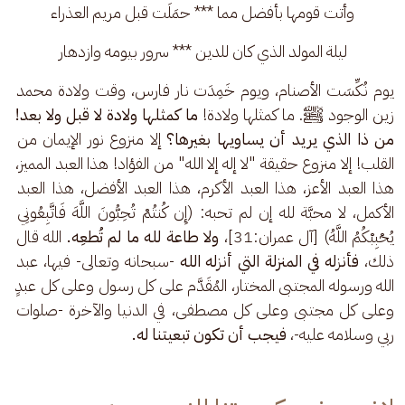
وأتت قومها بأفضل مما *** حمَلَت قبل مريم العذراء
ليلة المولد الذي كان للدين *** سرور بيومه وازدهار
يوم نُكِّسَت الأصنام، ويوم خَمِدَت نار فارس، وقت ولادة محمد 
زين الوجود ﷺ. ما كمثلها ولادة! 
ما كمثلها ولادة لا قبل ولا بعد! 
من ذا الذي يريد أن يساويها بغيرها؟ 
إلا منزوع نور الإيمان من 
القلب! إلا منزوع حقيقة "لا إله إلا الله" من الفؤاد! هذا العبد المميز، 
هذا العبد الأعز، هذا العبد الأكرم، هذا العبد الأفضل، هذا العبد 
الأكمل، لا محبَّة لله إن لم تحبه: (إِن كُنتُمْ تُحِبُّونَ اللَّهَ فَاتَّبِعُونِي 
يُحْبِبْكُمُ اللَّهُ) [آل عمران:31]، 
ولا طاعة لله ما لم تُطعِه.
 الله قال 
ذلك، 
فأنزله في المنزلة التي أنزله الله 
-سبحانه وتعالى- فيها، عبد 
الله ورسوله المجتبى المختار، المُقَدَّم على كل رسول وعلى كل عبدٍ 
وعلى كل مجتبى وعلى كل مصطفى، في الدنيا والآخرة -صلوات 
ربي وسلامه عليه-، 
فيجب أن تكون تبعيتنا له.