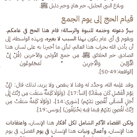
وبلاغ النبي الجليل، خير هادٍ وخير دليل ﷺ.
قيام الحج إلى يوم الجمع
بسِرِّ دعوته وختمه للنبوة والرسالة؛ قام هذا الحج في عامكم
، 
ويقوم في أي عام يكون 
بهذا السبب لا بغيره،
 وبهذه الواسطة، إلى 
أن يأذن الله بخراب هذا العالم، ليأتي ما أخبرنا به على لسان هذا 
الصادق خير الخلائق ﷺ، مِن جمع الأولين والآخرين (قُلْ إِنَّ 
الْأَوَّلِينَ وَالْآخِرِينَ * لَمَجْمُوعُونَ إِ
[الواقعة:49-50].
وقد عَلِمه الله، وحدَّد له وقتا لا ينقص ولا يزيد، لذلك قال: (إِنَّ 
يَوْمَ الْفَصْلِ كَانَ مِيقَاتًا) [النبأ:17]، (وَلَوۡلَا كَلِمَةࣱ سَبَقَت مِن رَّبِّكَ إِلَى 
أَجَلࣲ مُّسَمࣰّى لَّقُضِیَ بَیۡنَهُم) [شورى:14]، (وَلَوْلَا كَلِمَةٌ سَبَقَتْ مِن 
رَّبِّكَ لَقُضِيَ بَيْنَهُمْ فِيمَا فِيهِ يَخْتَلِفُونَ) [يونس:19].
ولكن القضاء الأكبر الشامل لكل أفكار
 هذا الإنسان، 
واعتقادات
هذا الإنسان، 
وأعمال ونيات 
هذا الإنسان؛ 
في يوم
 الفصل، في يوم 