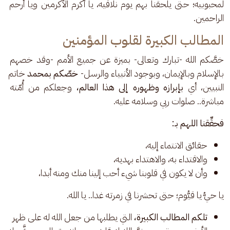
لمحبوبيه؛ حتى يلحقنا بهم يوم نلاقيه، يا أكرم الأكرمين ويا أرحم 
الراحمين.
المطالب الكبيرة لقلوب المؤمنين
خصَّكم الله -تبارك وتعالى- بميزة عن جميع الأمم -وقد خصهم 
بالإسلام وبالإيمان، وبوجود الأنبياء والرسل- 
خصّكم بمحمد
 خاتم 
النبيين، أي 
بإبرازه وظهوره إلى هذا العالم،
 وجعلكم من أُمّته 
مباشرة.. صلوات ربي وسلامه عليه.
فحقِّقنا اللهم بـ:
حقائق الانتماء إليه،
والاقتداء به، والاهتداء بهديه،
وأن لا يكون في قلوبنا شيء أحب إلينا منك ومنه أبدا،
يا حيُّ يا قيُّوم؛ حتى تحشرنا في زمرته غدا.. يا الله.
تلكم المطالب الكبيرة،
التي يطلبها من جعل الله له على ظهر