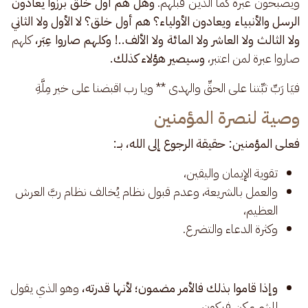
ويصبحون عبرة كما الذين قبلهم. 
وهل هم أول خلق برزوا يعادون 
الرسل والأنبياء ويعادون الأولياء؟ هم أول خلق؟ لا الأول ولا الثاني 
ولا الثالث ولا العاشر ولا المائة ولا الألف..! وكلهم صاروا عِبَر،
 كلهم 
صاروا عبرة لمن اعتبر،
 وسيصير هؤلاء كذلك.
فيَا رَبِّ ثبِّتنا على الحقِّ والهدى ** ويا رب اقبضنا على خير مِلَّةِ
وصية لنصرة المؤمنين
فعلى المؤمنين: حقيقة الرجوع إلى الله، بــ:
تقوية الإيمان واليقين،
والعمل بالشريعة، وعدم قبول نظام يُخالف نظام ربَّ العرش
العظيم،
وكثرة الدعاء والتضرع.
وإذا قاموا بذلك فالأمر مضمون؛ لأنها قدرته،
وهو الذي يقول
للشيء كن فيكون.