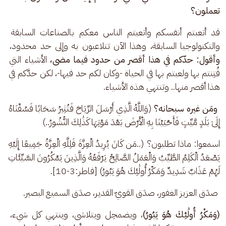
تعملون؟
قد أتعبتم أنفسكم وأتعبتم الناس معكم بالصناعات السابقة 
والتكنولوجيا السابقة، وهذا الآن تتلاعبون به وإلى حد محدود،
وأقول: حدّكم في هذا أقصر من حدود فيما مضى،
 الأشياء التي 
فُتِنتم بها ولعبتم بها في الحياة -وكان لكم حد فيها-، لكن حدَّكم في 
هذا أقصر منها.. وتنتهي هذه الأشياء.
 ومَن غيره سبحانه؟ 
(وَاللَّهُ الَّذِي أَرْسَلَ الرِّيَاحَ فَتُثِيرُ سَحَابًا فَسُقْنَاهُ 
إِلَىٰ بَلَدٍ مَّيِّتٍ فَأَحْيَيْنَا بِهِ الْأَرْضَ بَعْدَ مَوْتِهَا كَذَٰلِكَ النُّشُورُ..) 
اسمعوا: ماذا تطلبون؟ (..مَن كَانَ يُرِيدُ الْعِزَّةَ فَلِلَّهِ الْعِزَّةُ جَمِيعًا إِلَيْهِ 
يَصْعَدُ الْكَلِمُ الطَّيِّبُ وَالْعَمَلُ الصَّالِحُ يَرْفَعُهُ وَالَّذِينَ يَمْكُرُونَ السَّيِّئَاتِ 
لَهُمْ عَذَابٌ شَدِيدٌ وَمَكْرُ أُولَٰئِكَ هُوَ يَبُورُ) [فاطر:3-10].
 صدَق العزيز الغفور، صدَق القويّ القدير، صدَق السميع البصير.
(وَمَكْرُ أُولَٰئِكَ هُوَ يَبُورُ)
، ويضمحِل ويتلاشى، وينتهي كل شيء، 