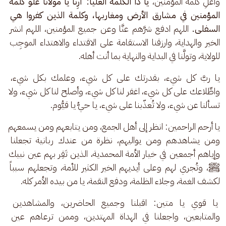
وأعلِ كلمة المؤمنين، 
يا ذا الكلمة العليا: أَرِنا يا مولانا علوّ كلمة 
المؤمنين في مشارق الأرض ومغاربها، وكلمة الذين كفروا هي 
السفلى.
 اللهم ادفع شرَّهم عنَّا وعن جميع المؤمنين، اللهم انشر 
الخير والهداية، وارزقنا الاستقامة على الاقتداء والاهتداء الموجِب 
للولاية، وتولَّنا في البداية والنهاية بما أنت أهله.
يا ربَّ كل شيء، بقدرتك على كل شيء، وعلمك بكل شيء، 
واطِّلاعك على كل شيء، اغفر لنا كل شيء، وأصلح لنا كل شيء، ولا 
تسألنا عن شيء، ولا تُعذّبنا على شيء، يا حيُّ يا قيُّوم.
يا أرحم الراحمين: انظر إلى أهل الجمع، ومن يتابعهم ومن يسمعهم 
ومن يشاهدهم ومن يواليهم، نظرة من عندك ربانية تجعلنا 
وإياهم أجمعين في خيار الأمة المحمدية، الذين تَقِر بهم عين نبيك 
ﷺ، وتُجري لهم وعلى أيديهم الخير الكثير للأمة، وتجعلهم سبباً 
لكشف الغمة، وجلاء الظلمة، ودفع النقمة، يا من بيده الأمر كله.
 يا قوي يا متين: اقبلنا وجميع الحاضرين، والمشاهدين 
والمتابعين، واجعلنا في الهداة المهتدين، وممن ترعاهم عين 