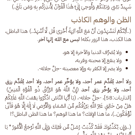
شَهِيدٌ بَيْنِي وَبَيْنَكُمْ وَأُوحِيَ إِلَيَّ هَٰذَا الْقُرْآنُ لِأُنذِرَكُم بِهِ وَمَن بَلَغَ..)
الظن والوهم الكاذب
(..أَئِنَّكُمْ لَتَشْهَدُونَ أَنَّ مَعَ اللَّهِ آلِهَةً أُخْرَىٰ قُل لَّا أَشْهَدُ..) هذا الباطل، 
هذا الكذب، هذا الزور بكله! 
ليس مع الله إلها آخر
.
ولا يُصَرِّف الدنيا والآخرة إلا هو،
ولا ينفع إلا محبته وقربه،
ولا يضر إلا الكفر به وإلا معصيته -جلَّ جلاله-.
و
لا أحد يُقَدِّم عمر أحد، ولا يؤخِّر عمر أحد، ولا أحد يُقَدِّم رزق 
أحد، ولا يؤخِّر رزق أحد 
(إِنَّ اللَّهَ هُوَ الرَّزَّاقُ ذُو الْقُوَّةِ الْمَتِينُ) 
[الذاريات:58]، -جلَّ جلاله-، (يَا أَيُّهَا النَّاسُ اذْكُرُوا نِعْمَتَ اللَّهِ عَلَيْكُمْ 
هَلْ مِنْ خَالِقٍ غَيْرُ اللَّهِ يَرْزُقُكُم مِّنَ السَّمَاءِ وَالْأَرْضِ لَا إِلَٰهَ إِلَّا هُوَ فَأَنَّىٰ 
تُؤْفَكُونَ..)، ما هذا الإفك؟ ما هذا الوهم؟ ما هذا الظن الباطل؟!
(..وَإِن يُكَذِّبُوكَ فَقَدْ كُذِّبَتْ رُسُلٌ مِّن قَبْلِكَ وَإِلَى اللَّهِ تُرْجَعُ الْأُمُورُ * يَا 
أَيُّهَا النَّاسُ إِنَّ وَعْدَ اللَّهِ حَقٌّ..)