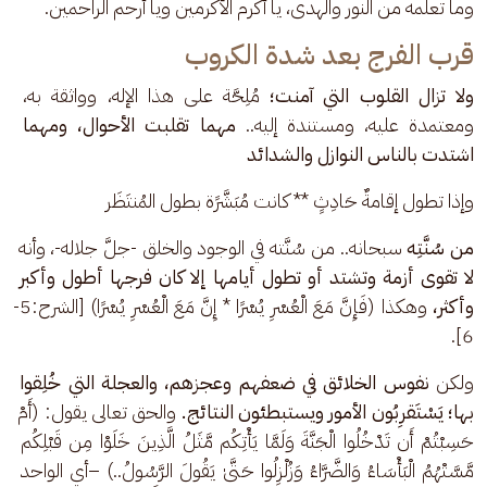
وما تعلمه من النور والهدى، يا أكرم الأكرمين ويا أرحم الراحمين.
قرب الفرج بعد شدة الكروب
ولا تزال القلوب التي آمنت؛
 مُلِحَّة على هذا الإله، وواثقة به، 
ومعتمدة عليه، ومستندة إليه.. 
مهما تقلبت الأحوال، ومهما 
اشتدت بالناس النوازل والشدائد
وإذا تطول إقامةٌ حَادِثٍ ** كانت مُبَشَّرًة بطول المُنتَظَر
من سُنَّتِه 
سبحانه.. من سُنَّته في الوجود والخلق -جلَّ جلاله-، وأنه
لا تقوى أزمة وتشتد أو تطول أيامها إلا كان فرجها أطول وأكبر 
وأكثر،
 وهكذا (فَإِنَّ مَعَ الْعُسْرِ يُسْرًا * إِنَّ مَعَ الْعُسْرِ يُسْرًا) [الشرح:5-
6].
ولكن 
نفوس الخلائق في ضعفهم وعجزهم، والعجلة التي خُلِقوا 
بها؛ يَسْتَقرِبُون الأمور ويستبطئون النتائج.
 والحق تعالى يقول: (أَمْ 
حَسِبْتُمْ أَن تَدْخُلُوا الْجَنَّةَ وَلَمَّا يَأْتِكُم مَّثَلُ الَّذِينَ خَلَوْا مِن قَبْلِكُم 
مَّسَّتْهُمُ الْبَأْسَاءُ وَالضَّرَّاءُ وَزُلْزِلُوا حَتَّىٰ يَقُولَ الرَّسُولُ..) –أي الواحد 