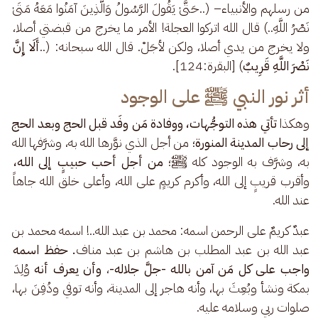
من رسلهم والأنبياء– (..حَتَّىٰ يَقُولَ الرَّسُولُ وَالَّذِينَ آمَنُوا مَعَهُ مَتَىٰ 
نَصْرُ اللَّهِ..) قال الله اتركوا العجلة! الأمر ما يخرج من قبضتي أصلا، 
ولا يخرج من يدي أصلا، ولكن لأجَلْ. قال الله سبحانه: (..
أَلَا إِنَّ 
نَصْرَ اللَّهِ قَرِيبٌ
) [البقرة:124].
أثر نور النبي ﷺ على الوجود
وهكذا 
تأتي هذه التوجُّهات، ووفادة مَن وفَد قبل الحج وبعد الحج 
إلى رحاب المدينة المنورة
؛ من أجل الذي نوَّرها الله به، وشرَّفها الله 
به، وشرَّف به الوجود كله ﷺ؛ 
من أجل أحب حبيبٍ إلى الله،
وأقرب قريبٍ إلى الله، وأكرم كريمٍ على الله، وأعلى خلق الله جاهاً 
عند الله.
عبدٌ كريمٌ على الرحمن اسمه: محمد بن عبد الله..! اسمه محمد بن 
عبد الله بن عبد المطلب بن هاشم بن عبد مناف
. حفظ اسمه 
واجب على كل مَن آمن بالله -جلَّ جلاله-
،
 وأن يعرف أنه
 وُلِدَ 
بمكة ونشأ وبُعِثَ بها، وأنه هاجر إلى المدينة، وأنه توفي ودُفِنَ بها، 
صلوات ربي وسلامه عليه.