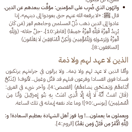
والهُون الذي ضُرِب على المؤمنين: مؤقَّت ببعدهم عن الدين
،
قال ﷺ: «لا يرفعه الله عنهم حتى يعودوا إلى دينهم»، إذا
عادوا إلى الدين ذهب ذُلّ المسلمين وجاءهم العِز (مَن كَانَ
يُرِيدُ الْعِزَّةَ فَلِلَّهِ الْعِزَّةُ جَمِيعًا) [فاطر:10]، -جلَّ جلاله- (وَلِلَّهِ
الْعِزَّةُ وَلِرَسُولِهِ وَلِلْمُؤْمِنِينَ وَلَٰكِنَّ الْمُنَافِقِينَ لَا يَعْلَمُونَ)
[المنافقون:8].
الذين لا عهد لهم ولا ذمة
وأمَّا الذين لا عهد لهم ولا ذِمة.. ولا يزالون في جراءتهم يرتكبون 
فسادا فوق الفساد! وفرعون قبلهم قد قتَّل وعَمِل.. لألوف! (يُذَبِّحُ 
أَبْنَاءَهُمْ وَيَسْتَحْيِي نِسَاءَهُمْ) [القصص:4]، وآخر شيء في الغرق: 
(قَالَ آمَنتُ أَنَّهُ لَا إِلَٰهَ إِلَّا الَّذِي آمَنَتْ بِهِ بَنُو إِسْرَائِيلَ وَأَنَا مِنَ 
الْمُسْلِمِينَ) [يونس:90]! وما عاد نفعه إيمانه في تلك الساعة.
ويعملون ما يعملون…! ويا فوز أهل الشهادة بعظيم السعادة! و: 
(لِلَّهِ الْأَمْرُ مِن قَبْلُ وَمِن بَعْدُ) 
[الروم:4].