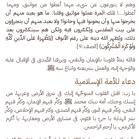
وهم لا يتورعون عن شيء، مهما أعطوا من مواثيق، ومهما 
أعطوا….! 
تلك المرة عملوا مواثيق وقلنا: ما هو بعيد منهم أن 
يخرجوا منها وأن يخونوا فيها وخانوا! ولا بعيد منهم أن يتجرؤون 
على بيت المقدس ويُكسِّرون فيه ولكن هم سيتكسَّرون بعد 
ذلك، ويُظهِر الله دينه على رغم الأنوف (لِيُظْهِرَهُ عَلَى الدِّينِ كُلِّهِ 
وَلَوْ كَرِهَ الْمُشْرِكُونَ) 
[الصف:9].
فالله يملأ قلوبنا بالإيمان واليقين، ويرزقنا الصِّدق في الإقبال عليه 
والوجهة إليه، والعمل بشريعته واتباع نبيه ﷺ.
دعاء للأمة الإسلامية
يا رب: اقبل القلوب المتوجِّهة إليك في شرق الأرض وغربها، من 
إنسك وجنك، أمة نبيك محمد ﷺ، وكثِّر فيهم الإيمان، وكثِّر فيهم 
اليقين، وكثِّر فيهم النور، وكثِّر فيهم الصدق، وكثر فيهم الإخلاص، وكثِّر 
نشر الهداية يا حيّ يا قيّوم، في مشارق الأرض ومغاربها، يا أكرم 
الأكرمين، يا أرحم الراحمين. 