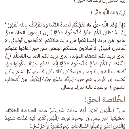
(إِنَّ وَعْدَ اللَّهِ حَقٌّ..)
(
إِنَّ وَعْدَ اللَّهِ حَقٌّ
 فَلَا تَغُرَّنَّكُمُ الْحَيَاةُ الدُّنْيَا وَلَا يَغُرَّنَّكُم بِاللَّهِ الْغَرُورُ * 
إِنَّ الشَّيْطَانَ لَكُمْ عَدُوٌّ فَاتَّخِذُوهُ عَدُوًّا..) 
إن تريدون اتخاذ عدوٍّ 
عادوا مَن يريد إفسادكم! مَن يريد هلاككم! لا تُعادون أوليائي، لا 
تُعادون أنبيائي، لا تُعادون بعضكم البعض بغير حق!
عادوا عدوكم 
الذي يريد لكم الشقاء المؤبد، الذي يريد لكم العذاب المُخَلَّد
 (إِنَّ 
الشَّيْطَانَ لَكُمْ عَدُوٌّ فَاتَّخِذُوهُ عَدُوًّا إِنَّمَا يَدْعُو حِزْبَهُ لِيَكُونُوا مِنْ 
أَصْحَابِ السَّعِيرِ..) ومن حزبه؟ كل كافر، كل فاسق، كل شقي، كل 
مُفسد في الأرض، هم حزبه (..إِنَّمَا يَدْعُو حِزْبَهُ لِيَكُونُوا مِنْ أَصْحَابِ 
السَّعِيرِ..) -والعياذ بالله تبارك وتعالى-
الخُلاصة الحق!
مَن؟ (..الَّذِينَ كَفَرُوا لَهُمْ عَذَابٌ شَدِيدٌ..) هذه الخلاصة الحَقيَّة، 
الحقيقية التي ليس في الوجود غيرها (الَّذِينَ كَفَرُوا لَهُمْ عَذَابٌ شَدِيدٌ 
وَالَّذِينَ آمَنُوا وَعَمِلُوا الصَّالِحَاتِ لَهُم مَّغْفِرَةٌ وَأَجْرٌ كَبِيرٌ..)