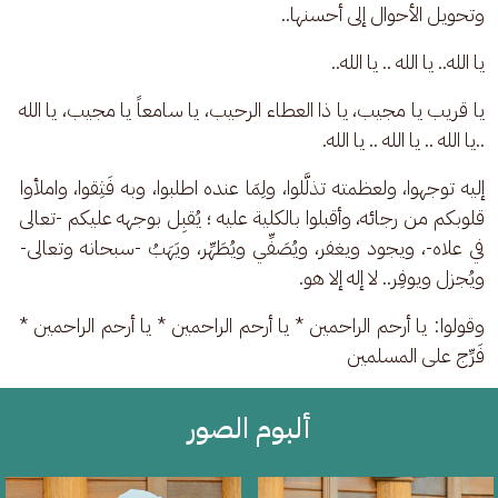
وتحويل الأحوال إلى أحسنها..
يا الله.. يا الله .. يا الله..
يا قريب يا مجيب، يا ذا العطاء الرحيب، يا سامعاً يا مجيب، يا الله 
..يا الله .. يا الله .. يا الله. 
إليه توجهوا، ولعظمته تذلَّلوا، ولِمَا عنده اطلبوا، وبه فَثِقوا، واملأوا 
قلوبكم من رجائه، وأقبلوا بالكلية عليه ؛ يُقبِل بوجهه عليكم -تعالى 
في علاه-، ويجود ويغفر، ويُصَفِّي ويُطَهِّر، ويَهَبُ -سبحانه وتعالى- 
ويُجزل ويوفِر.. لا إله إلا هو.
وقولوا: يا أرحم الراحمين * يا أرحم الراحمين * يا أرحم الراحمين * 
فَرِّج على المسلمين
ألبوم الصور