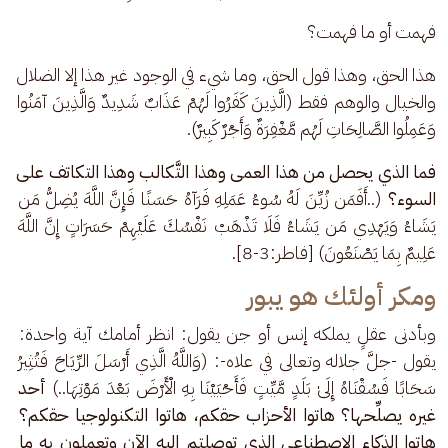
فهمت أو ما فهمت؟
هذا الحق، وهذا قول الحق، وما شيء في الوجود غير هذا إلا الضلال 
والخيال والوهم فقط (الَّذِينَ كَفَرُوا لَهُمْ عَذَابٌ شَدِيدٌ وَالَّذِينَ آمَنُوا 
وَعَمِلُوا الصَّالِحَاتِ لَهُم مَّغْفِرَةٌ وَأَجْرٌ كَبِيرٌ).
فما الذي يحصل من هذا العمى وهذا التَّكالب وهذا التكاتف على 
السوء؟ 
(..أَفَمَن زُيِّنَ لَهُ سُوءُ عَمَلِهِ فَرَآهُ حَسَنًا فَإِنَّ اللَّهَ يُضِلُّ مَن 
يَشَاءُ وَيَهْدِي مَن يَشَاءُ فَلَا تَذْهَبْ نَفْسُكَ عَلَيْهِمْ حَسَرَاتٍ إِنَّ اللَّهَ 
عَلِيمٌ بِمَا يَصْنَعُونَ) [فاطر:3-8].
ومكر أولئك هو يبور
وبأدنى عقلٍ يملكه إنس أو جن يقول: انظر أمامك آية واحدة: 
يقول -جلَّ جلاله وتعالى في علاه-: (وَاللَّهُ الَّذِي أَرْسَلَ الرِّيَاحَ فَتُثِيرُ 
سَحَابًا فَسُقْنَاهُ إِلَىٰ بَلَدٍ مَّيِّتٍ فَأَحْيَيْنَا بِهِ الْأَرْضَ بَعْدَ مَوْتِهَا..) 
أحد 
غيره يصلِّحها؟ هاتوا الأحزاب حقكم، هاتوا التكنولوجيا حقكم؟ 
هاتوا الذكاء الاصطناعي الذي توصلتم إليه الآن وتعملون به ما 