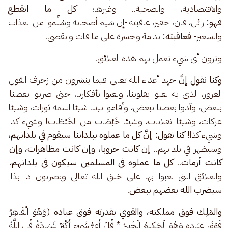
والاقتصادية، والصحية.. وغيرها؛ 
كل ما انقطع م
فهو: 
زائل، فان، حقير، عاقبته -إن سَلِم أصحابه وسُلِّموا من العذاب 
والسعير- 
فعاقبته:
 ندامة وحسرة على ما فات وانقضى.
وترون أي شيء تعمل بهم هذه العلائق!
وكنا نقول إنَّ
 جهد أعداء الله تعالى فيما ينشرون من زخرف القول 
الغرور، الذي به لعبوا بقلوبنا، ولعبوا بأفكارنا، حتى ضربوا بعضنا 
ببعض، وآذوا بعضنا ببعض، وأقاموا بيننا شيئا اسمه ثورات، وشيئا 
عركات، وشيئا انقلابات، وشيئا خَبْطَات من الخَبْطَات! وشيء كذا 
وشيء كذا!
 كنا نقول: إنَّ كل ما عملوه ببلداننا
سيقوم في بلدانهم،
وسيظهر في بلدانهم.. 
إن كانت حروبا، وإن كانت مظاهرات، وإن 
كانت أزمات
.. 
كل ما عملوه في المسلمين
سيكون في بلدانهم
، 
والعلائق التي لعبوا بها على خلق الله تعالى ويضربون ذا بذا
سيضرب الله بعضهم ببعض
.
والمَلِك فوق مملكته، والقوي بقدرته فوق عباده
 (وَهُوَ الْقَاهِرُ 
فَوْقَ عِبَادِهِ وَهُوَ الْحَكِيمُ الْخَبِيرُ * قُلْ أَيُّ شَيْءٍ أَكْبَرُ شَهَادَةً قُلِ اللَّهُ 