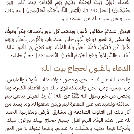
القضاء (وَإِنَّ رَبَّكَ لَيَحْكُمُ بَيْنَهُمْ يَوْمَ الْقِيَامَةِ فِيمَا كَانُوا فِيهِ 
يَخْتَلِفُونَ) [النحل:124]، (أَلَيْسَ اللَّهُ بِأَحْكَمِ الْحَاكِمِينَ) [التين:8]، 
بلى ونحن على ذلك من الشاهدين.
فيتبيَّن عندئذٍ حقائق الأمور، ويذهب كل الزور بأصنافه فِكراً وقولًا، 
ولا يبقى إلا الحق
 (وَهُوَ الَّذِي خَلَقَ السَّمَاوَاتِ وَالْأَرْضَ بِالْحَقِّ وَيَوْمَ 
يَقُولُ كُن فَيَكُونُ قَوْلُهُ الْحَقُّ وَلَهُ الْمُلْكُ يَوْمَ يُنفَخُ فِي الصُّورِ عَالِمُ 
الْغَيْبِ وَالشَّهَادَةِ ۚ وَهُوَ الْحَكِيمُ الْخَبِيرُ) [الأنعام:73]، -جلَّ جلاله-.
الدعاء بالقبول لحجاج بيت الله
والحمد لله على قيام الحج، وحضور هؤلاء مئات الألوف والملايين.. 
من الإنس، ومن الجن والملائكة فوق ذلك من الأعداد الكبيرة،
 وما 
يحصل من خبر رسول الله ﷺ عن الله:
 أنَّ ربَّ العرش يباهي بهم 
الملائكة ويُشهِدهم على المغفرة لهم ولِمَن شفعوا له، 
وما يمتد من 
آثار ذلك إلى القلوب الصادقة في مشارق الأرض ومغاربها.
 الحمد 
لله على هذه المِنَّة، اللهم اقبل جميع حجاج بيتك وزائري نبيك، 
وأشرِكنا فيما آتيتهم وتفضّلت به عليهم، وفيما دعوك به من الخير 