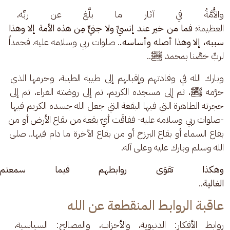
والأُمَّةُ في آثار ما بلَّغ عن ربِّه، و
العظيمة؛ 
فما من خير عند إنسيٍّ ولا جنيٍّ مِن هذه الأمة إلا وهذا 
سببه، إلا وهذا أصله وأساسه.
. صلوات ربي وسلامه عليه. فحمداً 
لربٍّ خصَّنا بمحمد ﷺ..
وبارك الله في وفادتهم وإقبالهم إلى طيبة الطيبة، وحرمها الذي 
حرَّمه ﷺ، ثم إلى مسجده الكريم، ثم إلى روضته الغراء، ثم إلى 
حجرته الطاهرة التي فيها البقعة التي جعل الله جسده الكريم فيها  
-صلوات ربي وسلامه عليه- ففاقَت أيّ بقعة من بقاع الأرض أو من 
بقاع السماء أو بقاع البرزخ أو من بقاع الآخرة ما دام فيها.. صلى 
الله وسلم وبارك عليه وعلى آله.
وهكذا تقوَى روابطهم فيما سمعتم
الغالية
..
عاقبة الروابط المنقطعة عن الله
روابط الأفكار: الدنيوية، والأحزاب، والمصالح: السياسية، 