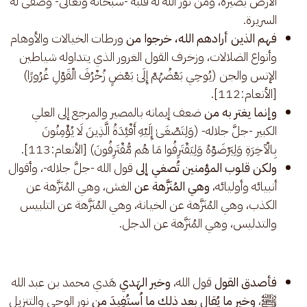
الأرض بصيرة، ومن نوَّر الله له قلبه -سبحانه وتعالى- وصفَّى له
السريرة.
فهم الذين أرادهم الله،
خرجوا من
ورطات الخيالات والأوهام
وأنواع الضلالات، وزخرف القول الغرور الذي يتداوله شياطين
الإنس والجن (يُوحِي بَعْضُهُمْ إِلَىٰ بَعْضٍ زُخْرُفَ الْقَوْلِ غُرُورًا)
[الأنعام:112].
وإنما يغتر به من
ضعف إيمانه بالمصير والمرجع إلى العلي
الكبير -جلَّ جلاله- (وَلِتَصْغَىٰ إِلَيْهِ أَفْئِدَةُ الَّذِينَ لَا يُؤْمِنُونَ
بِالْآخِرَةِ وَلِيَرْضَوْهُ وَلِيَقْتَرِفُوا مَا هُم مُّقْتَرِفُونَ) [الأنعام:113].
ولكن قلوب المؤمنين تُصغي إلى
قول الله -جلَّ جلاله-، وأقوال
أنبيائه وأوليائه،
وهي المُنَزَّهة عن
الغش، وهي المُنَزَّهة عن
الكذب، وهي المُنَزَّهة عن الخيانة، وهي المُنَزَّهة عن التلبيس
والتدليس، وهي المُنَزَّهة عن الدجل.
فأصدق القول
قول الله،
وخير الهَدي
هَدي محمد بن عبد الله
ﷺ،
وخير ما يُقال بعد ذلك ما اُستُفِيدَ من
نور الوحي والتنزيل