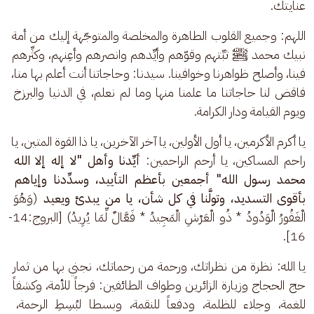
عنايتك.
اللهم: وجميع القلوب الطاهرة والمخلصة والمتوجّهة إليك من أمة 
نبيك محمد ﷺ ثبِّتهم وقوّهم وأيِّدهم وانصرهم وأعِنهم، وكثِّرهم 
فينا، وأصلح ظواهرنا وخوافينا. سيدنا: وحاجاتنا أنت أعلم بها منا، 
فاقض لنا حاجاتنا ما علمنا منها وما لم نعلم، في الدنيا والبرزخ 
ويوم القيامة ودار الكرامة.
يا أكرم الأكرمين، يا أول الأولين، يا آخر الآخرين، يا ذا القوة المتين، يا 
راحم المساكين، يا أرحم الراحمين: 
أيِّدنا وأهل "لا إله إلا الله 
محمد رسول الله" أجمعين بأعظم التأييد، وسدِّدنا وإياهم 
بأقوى التسديد، وتولَّنا في كل شأن، يا من يبدئ ويعيد 
(وَهُوَ 
الْغَفُورُ الْوَدُودُ * ذُو الْعَرْشِ الْمَجِيدُ * فَعَّالٌ لِّمَا يُرِيدُ) [البروج:14-
16].
يا الله: نظرة من نظراتك، ورحمة من رحماتك، نجني بها من ثمار 
حج الحجاج وزيارة الزائرين وطواف الطائفين: فرجاً للأمة، وكشفاً 
للغمة، وجلاء للظلمة، ودفعاً للنقمة، وبسطا لبُسِطِ الرحمة، 