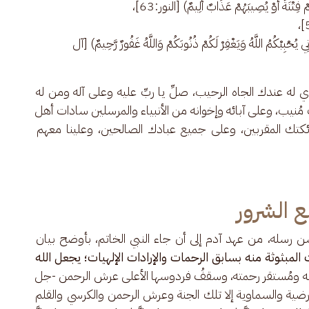
فِتْنَةٌ أَوْ يُصِيبَهُمْ عَذَابٌ أَلِيمٌ) [النور:63]،
حْبِبْكُمُ اللَّهُ وَيَغْفِرْ لَكُمْ ذُنُوبَكُمْ وَاللَّهُ غَفُورٌ رَّحِيمٌ) [آل
ي له عندك الجاه الرحيب، صلِّ يا ربِّ عليه وعلى آله ومن له 
َابٍ مُنيب، وعلى آبائه وإخوانه من الأنبياء والمرسلين سادات أهل 
كتك المقربين، وعلى جميع عبادك الصالحين، وعلينا معهم 
 الشرور
لسُن رسله، من عهد آدم إلى أن جاء النبي الخاتم، بأوضح بيان 
 المبثوثة منه بسابق الرحمات والإرادات الإلهيات؛ يجعل الله 
مته ومُستقر رحمته، وسقفُ فردوسها الأعلى عرش الرحمن -جل 
لأرضية والسماوية إلا تلك الجنة وعرش الرحمن والكرسي والقلم 