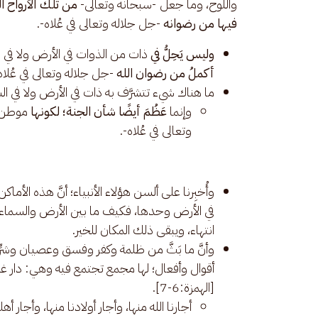
واللوح، وما جعل -سبحانه وتعالى- 
من تلك الأرواح ال
فيها من رضوانه
 -جل جلاله وتعالى في عُلاه-.
وليس يَحِلُّ في
ذات من الذوات في الأرض ولا في ال
أكملُ من رضوان الله
-جل جلاله وتعالى في عُلاه
ما هناك شيء تتشرَّف به ذات في الأرض ولا في ال
وإنما
عَظُمَ أيضًا شأن الجنة؛ لكونها
موطن ا
وتعالى في عُلاه-.
وأُخبِرنا على ألسن هؤلاء الأنبياء؛ أنَّ هذه الأما
في الأرض وحدها، فكيف ما بين الأرض والسماء، ف
انتهاء، ويبقى ذلك المكان للخير.
وأنَّ ما بَثَّ من ظلمة وكفر وفسق وعصيان وشرٍّ 
أقوال وأفعال؛ لها مجمع تجتمع فيه وهي: دار غضبه ودار سخطه 
[الهمزة:6-7].
أجارنا الله منها، وأجار أولادنا منها، وأجار أهل