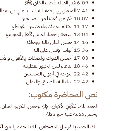
6:09 قدر الصلة بأحب الخلق ﷺ
7:41 المنتقل إلى رحمة الله السيد علي بن عبدالله ابن الشيخ أبي بكر
10:07 ذكر من فقدنا من الصالحين
11:17 اغتنام الموائد والبعد عن القواطع
13:04 استغفار حملة العرش لأهل المجامع
14:16 حسن الظن بالله وبخلقه
15:36 أبواب الإقبال على الله
17:03 أحسن الذوات والصفات والأقوال والأماكن
18:46 الدعاء لنيل الخيور العظيمة
22:42 التوجه في أحوال المسلمين
22:42 نداء الله بالصدق والتذلل
نص المحاضرة مكتوب:
الحمد لله.. مُكَوِّنِ الأكوان، الإلهِ الرحمن، الكريمِ المنا
وجعل دلالته عليه خير دلالة.
 لك الحمد يا مُرسل المصطفى، لك الحمد يا من أكث