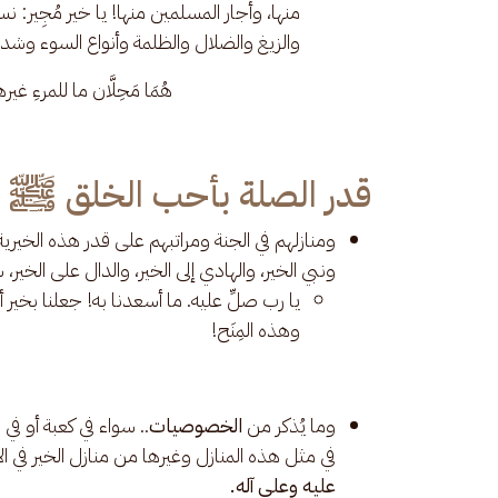
منها، وأجار المسلمين منها! يا خير مُجِير: ن
والزيغ والضلال والظلمة وأنواع السوء وشديد ا
هُمَا مَحِلَّان ما للمرءِ غي
قدر الصلة بأحب الخلق ﷺ
ومنازلهم في الجنة ومراتبهم على قدر هذه الخيرية
ونبي الخير، والهادي إلى الخير، والدال على الخي
يا رب صلِّ عليه. ما أسعدنا به! جعلنا بخير 
وهذه المِنَح!
وما يُذكر من
الخصوصيات
.. سواء في كعبة أو في
في مثل هذه المنازل وغيرها من منازل الخير في ا
عليه وعلى آله.