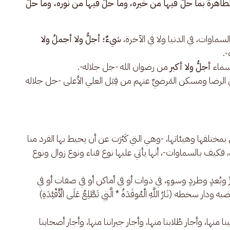
طاهرة بما حلَّ فيها من خيره، وما حلَّ فيها من نوره، وما حلَّ 
سماوات، في الدنيا ولا في الآخرة،
شيءٌ؛ أجلُّ ولا أجملُ ولا
-.
سماء
أجلُّ ولا أكبر
من رضوان الله -جل جلاله-.
لرضا ومسكن المَرضيِّ عنهم من قِبَل العلي الأعلى -جل جلاله
كن بمختلفها وهيئاتها، -وهي التي كَبُرَت عن أن يحيط بها الفرد منا
كيف بالسماوات-، أنها يأتي عليها نوع فناء ونوع زوال ونوع
وبُعدٍ وطردٍ وسوءٍ، في ذوات أو في أماكن أو في صفات أو في
(نَارُ اللَّهِ الْمُوقَدَةُ * الَّتِي تَطَّلِعُ عَلَى الْأَفْئِدَةِ)
ينا منها، وأجار طُلابنا منها، وأجار جيراننا منها، وأجار أصحابنا