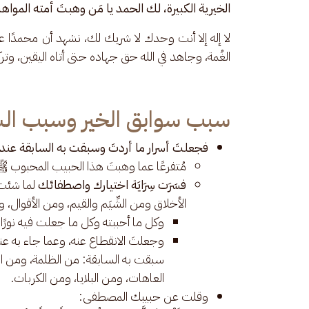
الخيرية الكبيرة،
لك الحمد يا مَن وهبتَ أمته المواهب ا
لا إله إلا أنت وحدك لا شريك لك، نشهد أن محمدًا عب
الغُمة، وجاهد في الله حق جهاده حتى أتاه اليقين، وتركن
سبب سوابق الخير وسبب الش
فجعلتَ أسرار ما أردتَ وسبقت به السابقة عند
مُتفرعًا عما وهبتَ هذا الحبيب المحبوب 
فسَرَت سِرَايَة اختيارك واصطفائك
لما شئت 
الأخلاق ومن الشِّيَم والقيم، ومن الأقوال، 
وكل ما أحببته وكل ما جعلت فيه نورًا 
وجعلتَ الانقطاع عنه، وعما جاء به 
سبقت به السابقة: من الظلمة، ومن ال
العاهات، ومن البلايا، ومن الكربات.
وقلت عن حبيبك المصطفى: