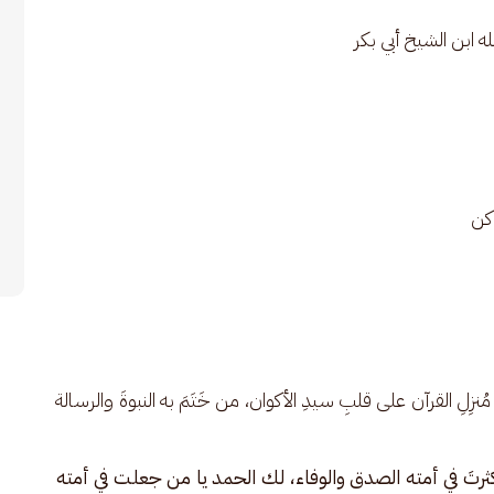
ن، مُنزِلِ القرآن على قلبِ سيدِ الأكوان، من خَتَمَ به النبوةَ والرسالة 
رتَ في أمته الصدق والوفاء، لك الحمد يا من جعلت في أمته 