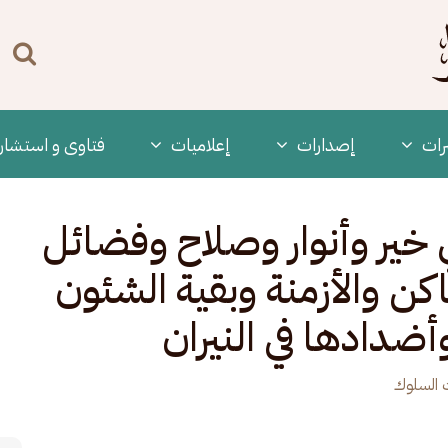
n
enu
رات
‫إصدارات
إعلاميات
فتاوى و استشار
في خير وأنوار وصلاح وفضائل
كن والأزمنة وبقية الشئون
أضدادها في النيران
 السلوك