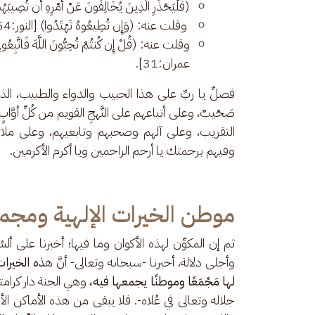
(فَلْيَحْذَرِ الَّذِينَ يُخَالِفُونَ عَنْ أَمْرِهِ أَن تُصِيبَهُمْ 
وقلت عنه: (وَإِن تُطِيعُوهُ تَهْتَدُوا) [النور:54]،
وقلت عنه: (قُلْ إِن كُنتُمْ تُحِبُّونَ اللَّهَ فَاتَّبِعُونِي يُ
عمران:31].
فصلِّ يا ربِّ على هذا الحبيب والدواء والطبيب، الذ
صَحْيبٌ، وعلى أتباعهم على النَّهجِ القويم من كُلِّ أوّ
التقريب، وعلى آلهم وصحبهم وتابعيهم، وعلى ملائ
وفيهم برحمتك يا أرحم الراحمين ويا أكرم الأكرمين.
موطن الخيرات الإلهية ومجمع
ثم إن المكوِّن لهذه الأكوان وما فيها؛ أخبرنا على أ
وأجلى دلالة، أخبرنا -سبحانه وتعالى- أنَّ ه
ذه الخيرات
لها مَجْمَعًا وموطنًا يجمعها فيه، 
وهي الجنة دار كرا
جلاله وتعالى في عُلاه-. فلا يبقى من هذه الأماكن ا