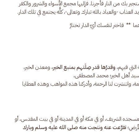
ستجير بك من النار فأجرنا. فإليها مجمع الأسواء والشرور والكفر
لعذاب -والعياذ بالله تبارك وتعالى-، كلُّه يجتمع في تلك الدار.
رهما  **  فاختر لنفسك أيّ الدار تختارُ
 التي فيهم،
وقدرُها قدر صِلَتهم بمنبع الخير،
ومعدن الخير،
ر، سيد أهل الخير؛ محمد المصطفى،
أمة، وانتشرت لنا الرحمة، وأدركنا هذه المواهب وهذه العطايا
 مسجده الشريف، أو في مكة أو في المدينة أو في بيت المقدس، أو
لأرض؛
تفرَّعت عنه ونتجت منه صلى الله عليه وسلم وبارك