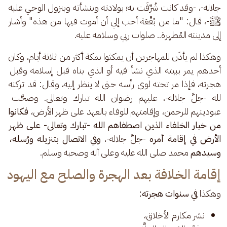
جلاله-، -وقد كانت شُرِّفَت به؛ بولادته وبنشأته وبنزول الوحي عليه 
ﷺ-، قال: "ما من بُقْعَة أحب إلي أن أموت فيها من هذه" وأشار 
إلى مدينته المُطهرة.. صلوات ربي وسلامه عليه.
وهكذا لم يأذَن للمهاجرين أن يمكثوا بمكة أكثر من ثلاثة أيام، وكان 
أحدهم يمر ببيته الذي نشأ فيه أو الذي بناه قبل إسلامه وقبل 
هجرته، فإذا مر تحته لوى رأسه حتى لا ينظر إليه، وقال: قد تركته 
لله -جلَّ جلاله-، عليهم رضوان الله تبارك وتعالى. وصحَّت 
عبوديتهم للرحمن، وإقامتهم للوفاء بالعهد على ظهر الأرض، 
فكانوا 
من خيار الخلفاء الذين اصطفاهم الله -تبارك وتعالى- على ظهر 
الأرض في إقامة أمره
 -جلَّ جلاله-، 
وفي الاتصال بتنزيله ورُسله، 
وسيدهم 
محمد صلى الله عليه وعلى آله وصحبه وسلم.
إقامة الخلافة بعد الهجرة والصلح مع اليهود
وهكذا
 في سنوات هجرته:
نشر مكارم الأخلاق،