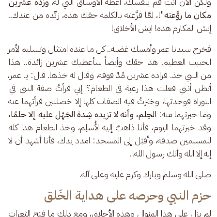
ولكن الآن أنت قم بنفسك، أعطه الأوساق التي له،
 وزده عشرين 
مكان ما روَّعته
"!، لمَّا فزَّعته بالكلمة حقك هذه، زيِّده من عندك.. 
إيش المكارم هذه! ايش الأخلاق!
فخرج سيدنا عمر وأمسك غضبه.. كل ما عنده امتثال وتسليم لأمر 
الحبيب العظيم. هذا حقك وأيضاً سأعطيك عشرين زائدة.. هذا 
من النبي خذ. فزاده عشرين مُدْ فوقه، وقال له خذها. قال: يا عمر، 
أتظن أنني فعلت هذا رغبة في الطعام؟ إني قرأتُ صفة النبي في 
التوراة فوجدتها، وخبَرتُ فيه الصفات كلها إلا خصلتين قرأتهما عنه 
وما خبرتهما منه: 
الحِلم، وأنه لا تزيده شِدة الجَهْل عليه إلا حلمًا،
وقد خبرتهما اليوم، فأنا ذاهبٌ إليه لأُسلِم، وخذ الطعام هذا كله 
للمسلمين صدقة، وأقبَل إلى المسجد: امدد يدك، فأنا أشهد أن لا 
إله إلا الله وأنك رسول الله!.
صلى الله وسلم وبارك وكرم عليه وعلى آله.
حزم النبي وحرصه على هداية الخَلق
لم يزل على هذا المنوال وهذه الأخلاق، ومع ذلك ما فتح الثغرات 