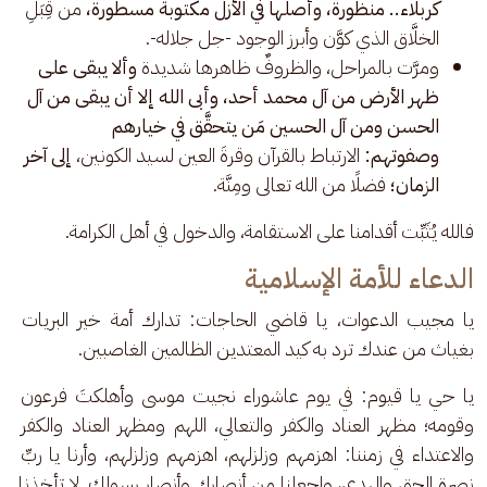
كربلاء.. منظورة، وأصلها في الأزل مكتوبة مسطورة،
من قِبَلِ
الخلَّاق الذي كوَّن وأبرز الوجود -جل جلاله-.
ومرَّت بالمراحل، والظروفٌ ظاهرها شديدة
وألا يبقى على
ظهر الأرض من آل محمد أحد، وأبى الله إلا أن يبقى من آل
الحسن ومن آل الحسين مَن يتحقَّق في خيارهم
وصفوتهم:
الارتباط بالقرآن وقرةَ العين لسيد الكونين،
إلى آخر
الزمان؛
فضلًا من الله تعالى ومِنَّة.
فالله يُثَبِّت أقدامنا على الاستقامة، والدخول في أهل الكرامة.
الدعاء للأمة الإسلامية
يا مجيب الدعوات، يا قاضي الحاجات: تدارك أمة خير البريات 
بغياث من عندك ترد به كيد المعتدين الظالمين الغاصبين.
يا حي يا قيوم: في يوم عاشوراء نجيت موسى وأهلكتَ فرعون 
وقومه؛ مظهر العناد والكفر والتعالي، اللهم ومظهر العناد والكفر 
والاعتداء في زمننا: اهزمهم وزلزلهم، اهزمهم وزلزلهم، وأرنا يا ربِّ 
نصرة الحق والهدى، واجعلنا من أنصارك وأنصار رسولك. لا تأخذنا 