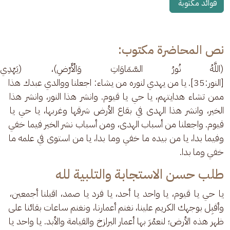
فوائد مكتوبة 
نص المحاضرة مكتوب:
(اللَّهُ نُورُ السَّمَاوَاتِ وَالْأَرْضِ)، (يَه
[النور:35]. يا من يهدي لنوره من يشاء: اجعلنا ووالدي عبدك هذا 
ممن تشاء هدايتهم، يا حي يا قيوم. وانشر هذا النور، وانشر هذا 
الخير، وانشر هذا الهدى في بقاع الأرض شرقها وغربها، يا حي يا 
قيوم. واجعلنا من أسباب الهدى، ومن أسباب نشر الخير فيما خفي 
وفيما بدا، يا من بيده ما خفي وما بدا، يا من استوى في علمه ما 
خفي وما بدا.
طلب حسن الاستجابة والتلبية لله
يا حي يا قيوم، يا واحد يا أحد، يا فرد يا صمد، اقبلنا أجمعين، 
وأقبِل بوجهك الكريم علينا، نغنم أعمارنا، ونغنم ساعات بقائنا على 
ظهر هذه الأرض؛ لنعمُرَ بها أعمار البرازخ والقيامة والأبد. يا واحد يا 