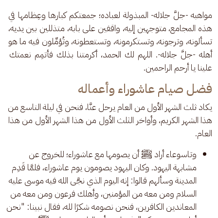
مواهبه -جلَّ جلاله- المبذولة لعباده؛ جمعتكم كبارها وعِظامها في 
هذه المجامع، متوجهين إليه، واقفين على بابه، متذللين بين يديه، 
تسألونه، وترجونه، وتستكرمونه، وتستعطونه، وتُؤمِّلون فيه ما هو 
أهله -جلَّ جلاله-. اللهم لك الحمد، أكرمتنا بذلك فأتمِم نعمتك 
علينا يا أرحم الراحمين.
فضل صيام عاشوراء وأعماله
يكاد ثلث الشهر الأول من العام يرحل عنَّا، فنحن في ليلة التاسع من 
هذا الشهر الكريم، وأواخر الثلث الأول من هذا الشهر الأول من هذا 
العام.
وتاسوعاء أراد ﷺ أن يصومها مع عاشوراء؛ للخروج عن
مشابهة اليهود. وكان اليهود يصومون يوم عاشوراء، فلمَّا قَدِم
المدينة وسألهم قالوا: إنه اليوم الذي نجَّى الله فيه موسى عليه
السلام ومن معه من المؤمنين، وأهلك فرعون ومن معه من
المعاندين الكافرين، فنحن نصومه شكرًا لله، فقال نبينا: "نحن