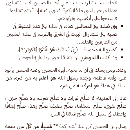
فجاءت سيدتنا زينب بنت علي أخت الحسين، قالت: تقتلون
هذا المريض الذي ما قاتلكم؟ اقتلوني قبله إذا أردتم تقتلوه!.
فاستحوا على أنفسهم وتركوهم.
وفي صُلبه سِرّ المجالس هذه،
في صلبه
سِرَّ هذه الدعوة
،
في
صلبه سِرَّ انتشار آل البيت في الشرق والغرب
، في صلبه الملايين
من العارفين والعلماء.
أيُضيع الله محمد؟! : (
إِنَّ شَانِئَكَ هُوَ الْأَبْتَرُ
) [الكوثر:3]،
و: "
كتاب الله وعترتي
لن يتفرقا حتى يردا عليَّ الحوض".
وعاد، ومن يشك في أن ما يحبه.. أبوه الحسين وعمه الحسن وأبوه 
علي وأمه فاطمة، 
وجده رسول الله هو أعلم به 
من غيره، مَن 
يشك في هذا؟ 
هو أعرف به 
من غيره.
عاد إلى المدينة، لا صلَّح ثورات ولا صَلَّح ضرب، ولا صلَّح حزن ؛ 
صلَّح
 تقوى، صلَّح استقامة، صلَّح تعليمًا، صلَّح زهدًا، صلَّح إنفاقًا 
وإعطاء في سبيل الله، صلَّح قيامًا في الليل.
وعلي بن الحسين كل ليلة ألف ركعة 
** مُسبِلًا من كُلِّ عين دمعة 