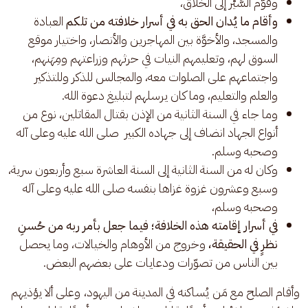
وقوَّم السَّيْر إلى الخلَّاق،
وأقام ما يُدان الحق به في أسرار خلافته من تلكم
العبادة
والمسجد، والأخوَّة بين المهاجرين والأنصار، واختيار موقع
السوق لهم، وتعليمهم النيات في حرثهم وزراعتهم ومِهَنهم،
واجتماعهم على الصلوات معه، والمجالس للذكر وللتذكير
والعلم والتعليم، وما كان يرسلهم لتبليغ دعوة الله.
وما جاء في السنة الثانية من الإذن بقتال المقاتلين، نوع من
أنواع الجهاد انضاف إلى جهاده الكبير صلى الله عليه وعلى آله
وصحبه وسلم.
وكان له من السنة الثانية إلى السنة العاشرة سبع وأربعون سرية،
وسبع وعشرون غزوة غزاها بنفسه صلى الله عليه وعلى آله
وصحبه وسلم،
في أسرار إقامته هذه الخلافة؛ فيما جعل بأمر ربه من حُسنِ
نظرٍ في الحقيقة،
وخروج من الأوهام والخيالات، وما يحصل
بين الناس من تصوّرات ودعايات على بعضهم البعض.
وأقام الصلح مع مَن يُساكنه في المدينة من اليهود، وعلى ألا يؤذيهم 