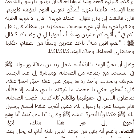
أرزاقكم، فنازلهم قحط وشدة، وأنا أخاف أن يرتدوا يا رسول الله بعد 
هذا الإسلام، فأغِثنا بشيء نُسَكِّن نفوس القوم المؤلفة قلوبهم. 
قال: فالتفت إلى بلال يقول: "عندك شيء؟" قال: لا شيء، الخزنة 
ولا فيها شيء ولا أي شيء موجود. سمعه زيد بن سَعْنَة، قال: هل 
لكم في أن أُقرِضكم عشرين وسقًا تُسلِّمونها لي في وقت كذا؟ قال 
ﷺ : "نعم، اقبل منه". نأخذ عشرين وسقًا من الطعام، حمِّلها 
وخذها إلى الجماعة، وحدّد الوعد كذا كذا كذا.
وقبل أن يحلَّ الوعد بثلاثة أيام، دخل زيد بن سَعْنَة ورسولنا  ﷺ 
في المسجد مع جماعة من الصحابة، ومباشرة إلى عند الجسد 
الشريف والجناب، وأخذ رداءه يلوي على عنقه حتى احمرَّ عنقه، 
قال: أعطني حقي يا محمد، ما عُرِفتم يا بني هاشم إلا مَطْلُا، 
تماطلون الناس في حقوقهم! والكلام كله كذب.. غَضِب الصحابة، 
قام سيدنا عمر: يا رسول الله، دعني أضرب عنقه! أتصنع برسول 
الله  ﷺ هكذا وأنا أنظر؟! تبسَّم ﷺ وقال: "يا عمر، 
كنتُ أنا وهو 
أحوجَ إلى غير هذا منك، مُرْهُ 
القضاء.
 وأعلم أنه بقي من موعد الدين ثلاثة أيام، لم يحل بعد. 