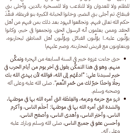
للظلم ولا للعدوان ولا للتلاعب ولا للمسخرة بالدين. وأجلى بني 
قينقاع، ثم أجلى بني النضير، وخانوا الخيانة الكبيرة بنو قريظة، فنفَّذَ 
حكم الله تعالى فيهم. وتجمَّعوا اليهود بعد ذلك بمن فيهم من أهل 
الحقد وممن يعلمون أنه الرسول الحق، وتجمعوا في خيبر، وكانوا 
يؤلِّبون عليه..! يؤلِّبون القبائل ويؤلِّبون أهل المناطق ليحاربوه، 
ويتعاونون مع قريش لمحاربته. وصبر عليهم!
حتى جاءت غزوة خيبر في السنة السابعة من الهجرة
وتمكَّن
منهم. وهو في هذا التمكُّن يقول في آخر يوم من أيام الحرب في
خيبر لسيدنا علي: "ادعُهُم إلى الله، فوالله لأن يهدي الله بك
رجلًا واحدًا خيرٌ لك من حُمرِ النِّعم
". صلى الله عليه وعلى آله
وصحبه وسلم.
فهو
مع حزمه وعزمه، والغِلظَة التي أمره الله بها في موطنها،
والشدة التي أمره الله بها في موطنها: أحلَم الناس، وأكرم
الناس، وأخيَر الناس، وأهدى الناس، وأصفح الناس،
وأحسن عفو في جميع الناس
، صلى الله وسلم وبارك عليه
وعلى آله..