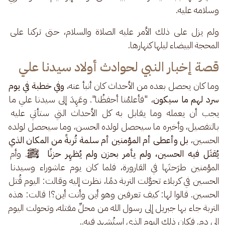
وسلامه عليه.
ولم يزل على ذلك الأمر عليه الصلاة والسلام، حتى تركنا على 
المحجة البيضاء ليلها كنهارها.
قصة إخبار النبي لحوادث أولاد سيدنا علي
وما كان يحصل بعده من الأحداث كان أنبأ عنه، 
وفي خطبة في يوم 
سرد لهم ما سيكون
، "فأعلمُنا أحفظُنا". وعَهِدَ إلى سيدنا علي ما 
يجب أن يعمله وما يقابل به كل الأحداث التي ستأتي عليه 
بالتفصيل، وأخبره ما سيحصل لولده الحسن، وما سيحصل لولده 
الحسين،
 بل وأعطى أم المؤمنين أم سلمة تُربةً من المكان الذي 
يُقتَل فيه الحسين، ولم يأمر بحزن ولم يُظهِر حزنًا  ﷺ
. وأم 
المؤمنين طرَحتَها في القارورة، فلما كان يوم عاشوراء وسيدنا 
الحسين في كربلاء تحوَّلت التربة دمًا، نظرت إليه وقالت: اليوم قُتل 
الحسين. قالوا لها: كيف تعرفين وهو أين وأنت أين؟! قالت: هذه 
التربة جاء بها جبريل إلى رسول الله من محلِّ مقتله، وتحولت اليوم 
إلى دم. فكان ذلك اليوم الذي استُشهِد فيه..