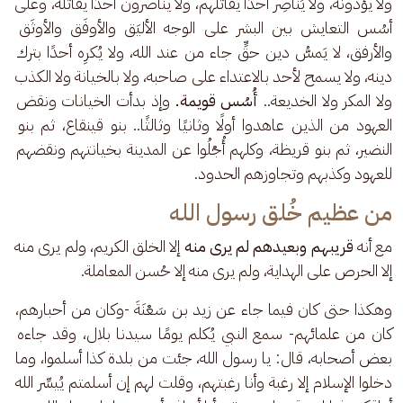
ولا يؤذونه، ولا يُناصِر أحدًا يقاتلهم، ولا يناصرون أحدًا يقاتله، وعلى 
أسُس التعايش بين البشر على الوجه الأليَق والأوفَق والأوثَق 
والأرفق، لا يَمسُّ دين حقٍّ جاء من عند الله، ولا يُكرِه أحدًا بترك 
دينه، ولا يسمح لأحد بالاعتداء على صاحبه، ولا بالخيانة ولا الكذب 
ولا المكر ولا الخديعة.. 
أُسُس قويمة. 
وإذ بدأت الخيانات ونقض 
العهود من الذين عاهدوا أولًا وثانيًا وثالثًا.. بنو قينقاع، ثم بنو 
النضير، ثم بنو قريظة، وكلهم أُجْلُوا عن المدينة بخيانتهم ونقضهم 
للعهود وكذبهم وتجاوزهم الحدود.
من عظيم خُلق رسول الله
مع أنه 
قريبهم وبعيدهم لم يرى منه
 إلا الخلق الكريم، ولم يرى منه 
إلا الحرص على الهداية، ولم يرى منه إلا حُسن المعاملة.
وهكذا حتى كان فيما جاء عن زيد بن سَعْنَةَ -وكان من أحبارهم، 
كان من علمائهم- سمع النبي يُكلم يومًا سيدنا بلال، وقد جاءه 
بعض أصحابه، قال: يا رسول الله، جئت من بلدة كذا أسلموا، وما 
دخلوا الإسلام إلا رغبة وأنا رغبتهم، وقلت لهم إن أسلمتم يُيسِّر الله 