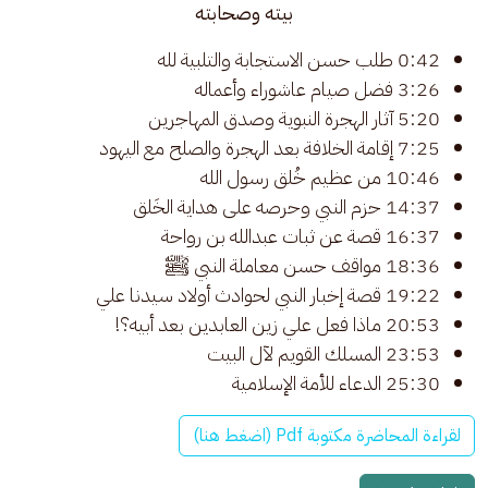
بيته وصحابته
0:42 طلب حسن الاستجابة والتلبية لله
3:26 فضل صيام عاشوراء وأعماله
5:20 آثار الهجرة النبوية وصدق المهاجرين
7:25 إقامة الخلافة بعد الهجرة والصلح مع اليهود
10:46 من عظيم خُلق رسول الله
14:37 حزم النبي وحرصه على هداية الخَلق
16:37 قصة عن ثبات عبدالله بن رواحة
18:36 مواقف حسن معاملة النبي ﷺ
19:22 قصة إخبار النبي لحوادث أولاد سيدنا علي
20:53 ماذا فعل علي زين العابدين بعد أبيه؟!
23:53 المسلك القويم لآل البيت
25:30 الدعاء للأمة الإسلامية
لقراءة المحاضرة مكتوبة Pdf (اضغط هنا)