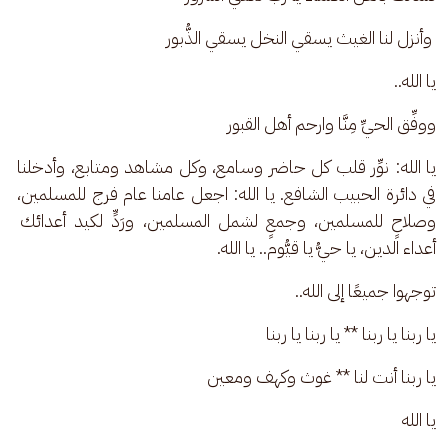
 وأنزل لنا الغيث يسقي النخل يسقي الذُّبور
يا الله..
ووفِّق الحيِّ مِنَّا وارحم أهل القبور
يا الله: نوِّر قلب كل حاضر وسامع، وكل مشاهد ومتابع، وأدخلنا 
في دائرة الحبيب الشافع. يا الله: اجعل عامنا عام فرج للمسلمين، 
وصلاحٍ للمسلمين، وجمعٍ لشمل المسلمين، ورَدٍّ لكيد أعدائك 
أعداء الدين، يا حيُّ يا قيُّوم.. يا الله.
توجهوا جميعًا إلى الله..
يا ربنا يا ربنا ** يا ربنا يا ربنا 
يا ربنا أنت لنا ** غوث وكهف ومعين
يا الله