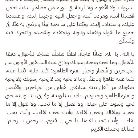
الشهوات ولا الأهواء ولا الرغبة في شيء من مظاهر الدنيا، اجعل 
قصدنا أنت، ومرادنا أنت، واجعل اللهم وجهتنا إليك، واعتمادنا 
عليك، واستنادنا إليك، وثبِّتنا على ما تحبه مِنَّا وترضى به عنَّا، في 
جميع ما نقوله ونفعله وننويه ونعتقده ونقصده ونتحرك فيه 
ونَسكُن.
يا الله.. يا الله: غياثًا عاجلًا، لطفًا شاملًا، صلاحًا للأحوال، دفعًا 
للأهوال. وما تحبه ويحبه رسولك ودرَج عليه السابقون الأولون من 
المهاجرين والأنصار وخيار العترة الطاهرة: ثبِّتنا عليه، ثبِّتنا عليه، 
ثبِّتنا عليه ظاهرًا وباطنًا. وما لا تحبه وما لا يحبه رسولك ولا يحبه 
صفوتك من أهل بيته السابقين الأولين من المهاجرين والأنصار 
والعترة الطاهرة وخيارهم.. باعد بيننا وبينه، وفارق بيننا وبينه، حتى 
نحيا ونموت على حبك، ولا نعمل إلا ما تحب، ولا نقول إلا ما 
تحب، ونلقاك ونحب لقاءك وأنت تحب لقاءنا.. وأنت تحب 
لقاءنا.. وأنت تحب لقاءنا. يا حي يا قيوم، يا رحمن يا رحيم: 
نسألك بحبيبك الكريم