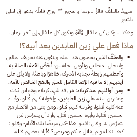
 شهيدُ بالطفِّ فائزٌ بالرضا والسرور ** وراح قاتلُه يدعو في لظى 
بالثبور
وهكذا .. وكان كل ما قال ﷺ، ويكون كل ما قال، إلى آخر الزمان.
ماذا فعل علي زين العابدين بعد أبيه؟!
والخَلَفُ الذين
يحملون هذا العلم وينفون عنه تحريف الغالين
وانتحال المبطلين وتأويل الجاهلين؛
أَخَصُّ الأمة بالصلة به،
وأعظمهم رابطةً بجنابه الأشرف، ظاهرًا وباطنًا، ولا يأتي على
أيديهم إلا ما فيه الرِّضا الكامل للحق والنفع الخالص للأمة.
ومن أوائلهم بعد كربلاء:
مَن قد شَهِد كربلاء وهو ابن ثلاث
وعشرين سنة،
علي زين العابدين،
وإخوانه كلهم قُتلوا، وأبناء
عمه كلهم قُتلوا، وقرابته كلهم قُتلوا، ومن بقي من الأنصار مع
الحسين قُتلوا، وأبوه الحسين قُتل. وأراد أن يتعرَّض مَن
يتعرَّض له، وقال: اقتلوا هذا -كان مريضًا تلك الأيام- وقالوا:
كيف نقتله ولم يقاتل منكم ومريض؟ فأراد بعضهم قتله،