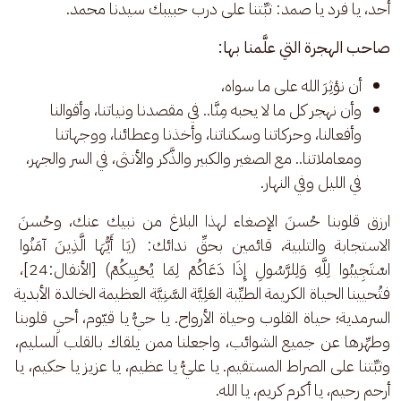
أحد، يا فرد يا صمد: ثبِّتنا على درب حبيبك سيدنا محمد.
صاحب الهجرة التي علَّمنا بها:
أن نؤثِرَ الله على ما سواه،
وأن نهجر كل ما لا يحبه مِنَّا.. في مقصدنا ونياتنا، وأقوالنا
وأفعالنا، وحركاتنا وسكناتنا، وأخذنا وعطائنا، ووجهاتنا
ومعاملاتنا.. مع الصغير والكبير والذَّكر والأنثى، في السر والجهر،
في الليل وفي النهار.
ارزق قلوبنا حُسنَ الإصغاء لهذا البلاغ من نبيك عنك، وحُسنَ 
الاستجابة والتلبية، قائمين بحقِّ ندائك: (يَا أَيُّهَا الَّذِينَ آمَنُوا 
اسْتَجِيبُوا لِلَّهِ وَلِلرَّسُولِ إِذَا دَعَاكُمْ لِمَا يُحْيِيكُمْ) [الأنفال:24]، 
فتُحيينا الحياة الكريمة الطيِّبة العَلِيَّة السَّنِيَّة العظيمة الخالدة الأبدية 
السرمدية؛ حياة القلوب وحياة الأرواح. يا حيُّ يا قيّوم، أحيِ قلوبنا 
وطهِّرها عن جميع الشوائب، واجعلنا ممن يلقاك بالقلب السليم، 
وثبِّتنا على الصراط المستقيم. يا عليُّ يا عظيم، يا عزيز يا حكيم، يا 
أرحم رحيم، يا أكرم كريم، يا الله.