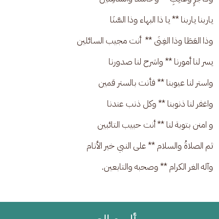
ياربنا ياربنا ** يا ذا البهاء وذا السَّنَا
وذا العَطَا وذا الغِنَى **  أنت مجيب السائلين
يسر لنا أمورنا ** واشرح لنا صدورنا
واستر لنا عيوبنا ** فأنت بالستر قمين
واغفر لنا ذنوبنا ** وكل ذنب عندنا
و امنن بتوبة لنا ** أنت حبيب التائبين
ثم الصلاةُ والسلام ** على النبي خير الأنام
وآله الغر الكرام ** وصحبه والتابعين.