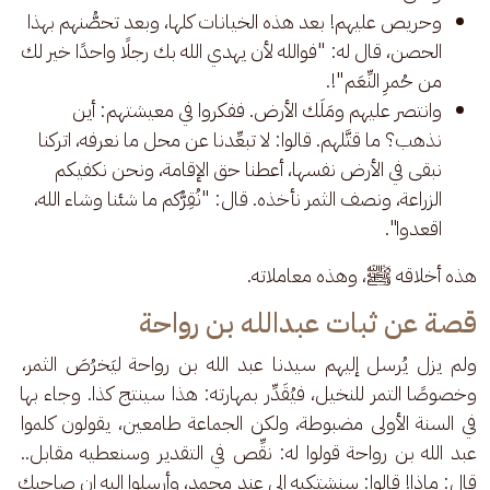
وحريص عليهم! بعد هذه الخيانات كلها، وبعد تحصُّنهم بهذا
الحصن، قال له: "فوالله لأن يهدي الله بك رجلًا واحدًا خير لك
من حُمرِ النِّعَم"!.
وانتصر عليهم ومَلَك الأرض. ففكروا في معيشتهم: أين
نذهب؟ ما قتَّلهم. قالوا: لا تبعِّدنا عن محل ما نعرفه، اتركنا
نبقى في الأرض نفسها، أعطنا حق الإقامة، ونحن نكفيكم
الزراعة، ونصف الثمر نأخذه. قال: "نُقِرُّكم ما شئنا وشاء الله،
اقعدوا".
هذه أخلاقه ﷺ، وهذه معاملاته.
قصة عن ثبات عبدالله بن رواحة
ولم يزل يُرسل إليهم سيدنا عبد الله بن رواحة ليَخرُصَ الثمر، 
وخصوصًا التمر للنخيل، فيُقَدِّر بمهارته: هذا سينتج كذا. وجاء بها 
في السنة الأولى مضبوطة، ولكن الجماعة طامعين، يقولون كلموا 
عبد الله بن رواحة قولوا له: نقِّص في التقدير وسنعطيه مقابل.. 
قال: ماذا! قالوا: سنشتكيه إلى عند محمد، وأرسلوا إليه إن صاحبك 