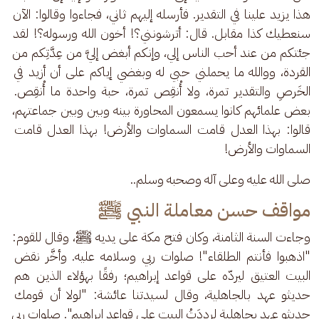
هذا يزيد علينا في التقدير. فأرسله إليهم ثاني، فجاءوا وقالوا: الآن 
سنعطيك كذا مقابل. قال: أترشونني؟! أخون الله ورسوله؟! لقد 
جئتكم من عند أحب الناس إلي، وإنكم أبغض إليَّ من عِدَّتِكم من 
القردة، ووالله ما يحملني حبي له وبغضي إياكم على أن أزيد في 
الخَرصِ والتقدير تمرة، ولا أُنقِص تمرة، حبة واحدة ما أُنقِص. 
بعض علمائهم كانوا يسمعون المحاورة بينه وبين وبين جماعتهم، 
قالوا: بهذا العدل قامت السماوات والأرض! بهذا العدل قامت 
السماوات والأرض!
صلى الله عليه وعلى آله وصحبه وسلم..
مواقف حسن معاملة النبي ﷺ
وجاءت السنة الثامنة، وكان فتح مكة على يديه ﷺ، وقال للقوم: 
"اذهبوا فأنتم الطلقاء"! صلوات ربي وسلامه عليه. وأخَّر نقض 
البيت العتيق ليردّه على قواعد إبراهيم؛ رفقًا بهؤلاء الذين هم 
حديثو عهد بالجاهلية، وقال لسيدتنا عائشة: "لولا أن قومك 
حديثو عهد بجاهلية لرددَتُ البيت على قواعد إبراهيم". صلوات ربي 