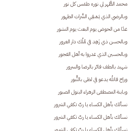
محمد الطُّهر لي نوره طمَس كل نور 
وبالرضي الذي يَسْقِي الشَّرابَ الطهور
غدًا من الحوض يوم البعث يوم النشور
وبالحسن ذي زَهِد في مُلُك دار الغرور
وبالحسين الذي غدروا به أهل الفجور
شهيد بالطف فائز بالرضا والسرور
وراح قاتلُه يدعو في لظى بالثُّبور
وبابنة المصطفى الزهراء البتول الصبور
نسألك بأهل الكساء يا ربِّ تكفي الشرور
نسألك بأهل الكساء يا ربِّ تكفي الشرور
نسألك بأهل الكساء يا ربِّ تكفي الشرور