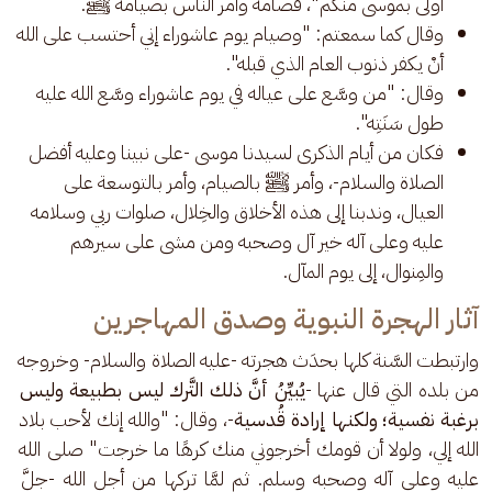
أولى بموسى منكم"، فصامه وأمر الناس بصيامه ﷺ.
وقال كما سمعتم: "وصيام يوم عاشوراء إني أحتسب على الله
أنْ يكفر ذنوب العام الذي قبله".
وقال: "من وسَّع على عياله في يوم عاشوراء وسَّع الله عليه
طول سَنَتِه".
فكان من أيام الذكرى لسيدنا موسى -على نبينا وعليه أفضل
الصلاة والسلام-، وأمر ﷺ بالصيام، وأمر بالتوسعة على
العيال، وندبنا إلى هذه الأخلاق والخِلال، صلوات ربي وسلامه
عليه وعلى آله خير آل وصحبه ومن مشى على سيرهم
والمِنوال، إلى يوم المآل.
آثار الهجرة النبوية وصدق المهاجرين
وارتبطت السَّنة كلها بحدَث هجرته -عليه الصلاة والسلام- وخروجه 
من بلده التي قال عنها -
يُبيِّنُ أنَّ ذلك التَّرك ليس بطبيعة وليس 
برغبة نفسية؛ ولكنها إرادة قُدسية
-، وقال: "والله إنك لأحب بلاد 
الله إلي، ولولا أن قومك أخرجوني منك كرهًا ما خرجت" صلى الله 
عليه وعلى آله وصحبه وسلم. ثم لمَّا تركها من أجل الله -جلَّ 