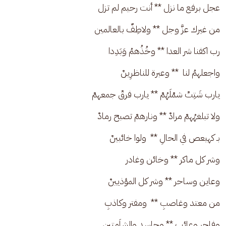
عجل برفع ما نزل ** أنت رحيم لم تزل
من غيرك عزَّ وجل ** ولاطِفٌ بالعالمين
رب اكفنا شر العدا ** وخُذُهمُ وَبَدِدا
واجعلهمُ لنا  ** وعبرة للناظرِينْ
يارب شَتِتْ شمْلَهُمْ ** يارب فرقْ جمعهمْ
ولا تبلغهُهمْ مرادْ ** ونارهمْ تصبح رمادْ
بـ كهيعص في الحالِ **  ولوا خائبينْ
وشر كل ماكر ** وخائن وغادر
وعاين وساحر ** وشر كل المؤذيينْ
من معتد وغاصبِ **  ومفتر وكاذبِ
وفاجرٍ وعائِبِ ** وحاسد والشاَمِتين