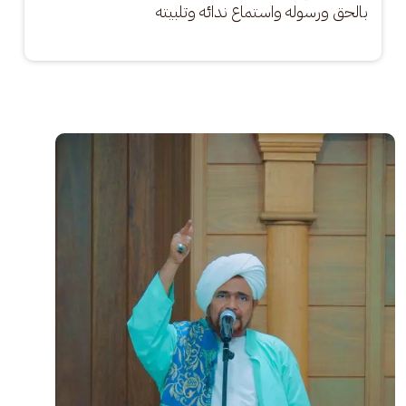
بالحق ورسوله واستماع ندائه وتلبيته
الصورة