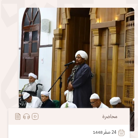
الصورة
محاضرة
24
 صفَر 1448