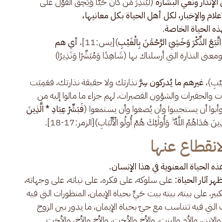
لإنذار ونعي البشارة
(لِّيُنذِرَ مَن كَانَ حَيًّا وَيَحِقَّ الْقَوْلُ عَلَى
لام والإخبار،
لكل أهل الحياة بكل معانيها،
هذه الحياة الخاصة
.
تَّبَعَ الذِّكْرَ وَخَشِيَ الرَّحْمَٰنَ بِالْغَيْبِ
)[يس:11]،
أي هم
نى النذارة التي أرسلناك بها (شَاهِدًا وَمُبَشِّرًا وَنَذِيرًا)
ْغَيْبِ)،
غيرهم ما يُدركون سِرَّ
نذارتك ولا حقيقة نذارتك، فعَمِيَت
نيات والحقيرات والشؤون القصيرات، لهم جزاء ما مالوا إليه من
بوا أن يستجيبوا وأن يُصغوا وأن يستمعوا (
فَبَشِّرْ عِبَادِ * الَّذِينَ
نَ هَدَاهُمُ اللَّهُ ۖ وَأُولَٰئِكَ هُمْ أُولُو الْأَلْبَابِ)[الزمر:17-18].
انقطاع عنها
ذه الحياة المعنوية في هذا الإنسان.
هر آثار الحياة:
على سلوكه، على فكره، على نياته، على وجهاته،
، على بيته، بيته بيت حَيٍّ بحياة الإيمان، المنظورات التي فيه
لتي فيه تتناسب مع حيّ بحياة الإيمان، ما يدور بين الزوج
والابن، والأم والبنت، والأخ والأخت، والأخ والأخ، والأخت