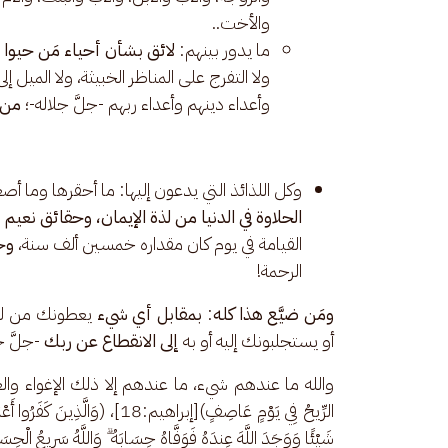
والأخت..
ما يدور بينهم:
لائق بشأن أحياء مَن حيوا ب
ولا التفرج على المناظر الخبيثة، ولا الميل إل
وأعداء دينهم وأعداء ربهم -جلَّ جلاله-؛
من ا
وكل اللذائذ التي يدعون إليها: ما أحقرها وما أصغ
الحلاوة في الدنيا من لذة الإيمان، وحقائق نعيم
ا
القيامة في يوم كان مقداره خمسين ألف سنة،
وحق
الرحمة!
ومَن ضيَّع هذا كله
:
 بمقابل أي شيء 
يعطونك من ل
أو يستجلبونك إليه أو به 
إلى الانقطاع عن ربك
 -جلَّ 
والله ما عندهم شيء، ما عندهم إلا ذلك الإغواء والغرور بالزور (مَّث
الرِّيحُ فِي يَوْمٍ عَاصِفٍ)[إبراهيم:8
شَيْئًا وَوَجَدَ اللَّهَ عِندَهُ فَوَفَّاهُ حِسَابَهُ ۗ وَاللَّهُ سَرِيعُ الْحِسَ