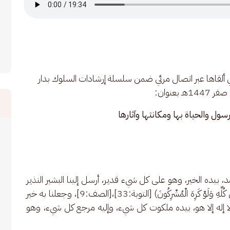
ألقاها عبر اتصال مرئي ضمن سلسلة إرشادات السلوك بدار 
رسول والحياة بها ومكانتها وآثارها
حمد، بيده الخير، وهو على كل شيء قدير، أرسل إلينا البشير النذير 
والسراج المنير بالهدى ودين الحق (لِيُظْهِرَهُ عَلَى الدِّينِ كُلِّهِ وَلَوْ كَرِهَ الْمُشْرِكُونَ) [التوبة:33]،[الصف:9]، وجعلنا به خير 
، لا إله إلا هو، بيده ملكوت كل شيء، وإليه مرجع كل شيء، وهو 