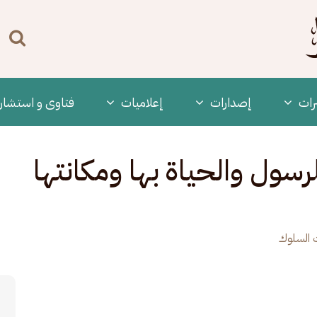
n
enu
رات
‫إصدارات
إعلاميات
فتاوى و استشار
لرسول والحياة بها ومكانتها
 السلوك