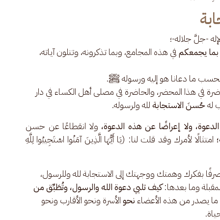
بة
 -جلَّ جلاله-؛
بما يجمعكم
في هذه المجامع، وبما تذكرونه، وتتلون آياته،
ر بحسب ما دعانا هو إليه ورسوله ﷺ.
رة في هذا المحضر، والحاضرة في مصلى أهل الكساء في دار
 له
حُسنَ الاستجابة
لله ولرسوله.
الدعوة، ولا إعراضًا عن هذه الدعوة، 
ولا انقطاعًا عن حسن 
 امتثالًا لأمرك وقد قلت لنا: (يَا أَيُّهَا الَّذِينَ آمَنُوا اسْتَجِيبُوا لِلَّهِ 
ُنصرفًا بفكرك وهمتك ووجهتك إلى الاستجابة لله وللرسول،
مقبلة وما بعدها:
كيف تلبي دعوة الله والرسول، وتُطَبِّق من
 ما يصدر من هذه الأعضاء
نحو
الأسرة ونحو الأقارب ونحو
ياة.