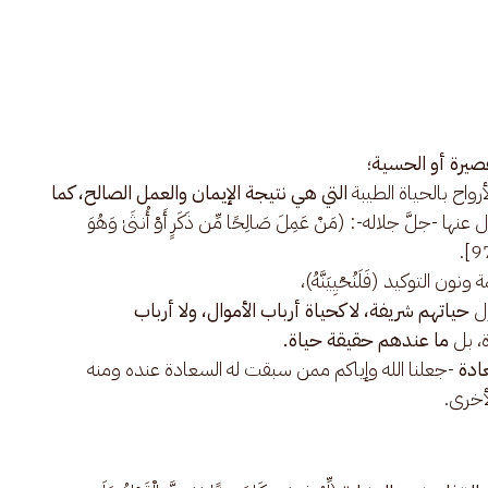
صيرة أو الحسية
؛
أرواح بالحياة الطيبة
التي هي نتيجة الإيمان والعمل الصالح، كما
 عنها -جلَّ جلاله-: (مَنْ عَمِلَ صَالِحًا مِّن ذَكَرٍ أَوْ أُنثَىٰ وَهُوَ
ن التوكيد (فَلَنُحْيِيَنَّهُ)،
ول
حياتهم شريفة، لا كحياة أرباب الأموال، ولا أرباب
ة، بل
ما عندهم حقيقة حياة.
ادة
-جعلنا الله وإياكم ممن سبقت له السعادة عنده ومنه
لأخرى.