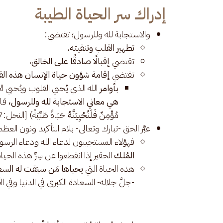
إدراك سر الحياة الطيبة
والاستجابة لله وللرسول؛ تقتضي:
تطهير القلب وتنقيته
،
تقتضي
إقبالًا صادقًا على الخالق
،
تقتضي
إقامة شؤون حياة الإنسان هذه الق
بأوامر
الله الذي يُحيي القلوب ويُحيي ال
هي معاني الاستجابة لله وللرسول،
قال
مُؤْمِنٌ
فَلَنُحْيِيَنَّهُ
حَيَاةً طَيِّبَةً) [النحل:97].
عبَّر الحق -تبارك وتعالى- بلام التأكيد ونون العظمة ونو
فهؤلاء المستجيبون لدعاء الله ودعاء الرس
المُلك
الحقير إذا انقطعوا عن سِرِّ هذه الحيا
هذه الحياة التي
يحياها مَن سبَقت له السع
-جلَّ جلاله- السعادة الكبرى في الدنيا وفي ا