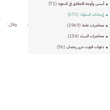
(71)
أسس وأوجه الانطلاق في الدعوة
(670)
إرشادات السلوك
ور الإيمان في قلبه، وقال: (يَا أَيُّ
(1969)
محاضرات عامة
(154)
محاضرات النساء
يام التكليف في أيام الدنيا، 
(56)
دعوات قنوت شهر رمضان