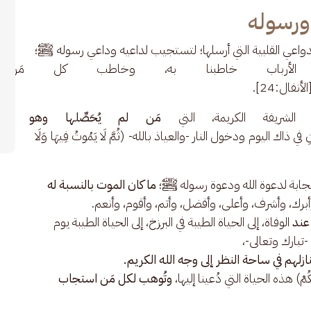
 ورسوله
دواعي القلبية التي أرسلها؛ لتستجيب لداعيه وداعي رسوله ﷺ؛ 
اب خاطبنا به، وخاطب كل مَن أُكرِم بن
الأنفال:24].
ياة الشريفة الكريمة، التي
 مَن لم يُحَصِّلها وهو في أ
ي ذاك اليوم ودخول النار -والعياذ بالله- (ثُمَّ لَا يَمُوتُ فِيهَا وَلَا 
ستجابة لدعوة الله ودعوة رسوله ﷺ؛
ما كان الموت بالنسبة له
وأبرك، وأشرف، وأعلى، وأفضل، وأتم، وأقوم، وأنعم.
 عند
الوفاة، إلى الحياة الطيبة في البرزخ، إلى الحياة الطيبة يوم
 -تبارك وتعالى-،
زلهم في ساحة النظر إلى وجه الله الكريم.
يُحْيِيكُمْ) هذه الحياة التي دُعينا إليها،
وتُوهب لكل مَن استجاب