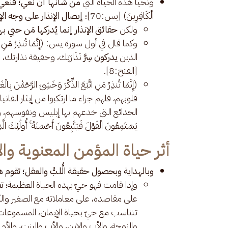
ونحيا هذه الحياة التي
من شأنها أن نعي؛ فنعي ا
الْكَافِرِينَ) [يس:70]؛
إيصال الإنذار على وجه الإع
ولكن
حقائق الإنذار إنما يُدركها مَن حيي ب
وكما قال في أول سورة يس: (إِنَّمَا تُنذِرُ
مَنِ ا
الذين
يدركون سِرَّ
نَذَارَتِك، وحقيقة نذارتك، ومع
[الفتح:8].
(إِنَّمَا تُنذِرُ مَنِ اتَّبَعَ الذِّكْرَ وَخَشِيَ الرَّحْمَٰنَ بِال
قلوبهم، فلهم جزاء ما ارتكبوا من إيثار الفا
الخدائع التي خدعهم بها إبليس ونفوسهم، وأ
يَسْتَمِعُونَ الْقَوْلَ فَيَتَّبِعُونَ أَحْسَنَهُ ۚ أُولَٰئِكَ الَّذِي
أثر حياة المؤمن المعنوية وال
وبالهداية وبحصول حقيقة الُّلبُّ والعقل؛ تقوم ه
وإذا قامت فهو حيّ بهذه الحياة العظيمة؛
تظ
على مقاصده، على معاملاته مع الصغير والكبير
تتناسب مع حيّ بحياة الإيمان، المسموعات ا
والزوجة، والأب والابن، والأب والبنت، والأم 