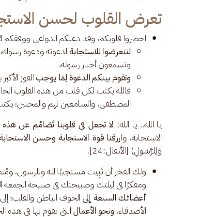
تعرض القلوب لحسن الاستجا
احضروا قلوبكم، وقد دعتكم الدواعي ووفقكم الإله
لتتعرضوا للاستجابة
لدعوته ودعوة رسوله،
وتسمعون أخبار رسوله،
وتقوم بينكم الدعوة لِمَا يوجب
الفوز الأكب
فالله يكتب لكل قلب من هذه القلوب الحاض
المصطفى، والسامعين لهم والمحبين؛ يكتب
يا الله.. يا الله:
 لا تجعل في قلوبنا تَصَامُم عن هذه 
الاستجابة، و
ارزقنا قوة الاستجابة وحسن الاستجابة؛
وَلِلرَّسُولِ) [الأنفال:24].
ولك الفخر أن تَبِيت مستجيبًا لله وللرسول، وم
ومفكرًا في ليلتك وصبيحتك في صبيحة الجمعة ال
أعضائك السبعة إلى
الجوف الباطن والقلب؛ إلى
الأصدقاء،
ونحو الأعمال
التي تقوم بها في هذه الح