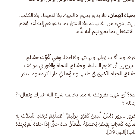
حياة الإيمان،
فلا يدور بينهم لا الغيبة، ولا النميمة، ولا الكذب،
ى إيثار شيء من الفانيات، ولا الاغترار بما يدعوهم إليه أعداؤهم
لاشتغال بما يغرونهم أنه لذَّة.
رها وما أقرب زوالها ونهايتها وفناءها،
وهي تُفَوِّت حقائق
لبرزخ إلى أن تقوم الساعة،
وحقائق النجاة والفوز
في مواقف
ائق الحياة الكبرى في
طِيبها وعلوِّها في دار الكرامة ومستقر
ذة؟
أي شيء يغرونك به مما يخالف شرع الله -تبارك وتعالى-؟ 
جلاله-؟
َلُ الَّذِينَ كَفَرُوا بِرَبِّهِمْ ۖ أَعْمَالُهُمْ كَرَمَادٍ اشْتَدَّتْ بِهِ 
1]، (وَالَّذِينَ كَفَرُوا أَعْمَالُهُمْ كَسَرَابٍ بِقِيعَةٍ يَحْسَبُهُ الظَّمْآنُ مَاءً حَتَّىٰ إِذَا جَاءَهُ لَمْ يَجِدْهُ 
ابِ)[النور:39].