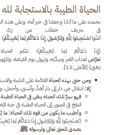
الحياة الطيبة بالاستجابة لله
نحمده على ما آتانا وجعلنا في خير أمة، وعلى هذه ال
في شريف خطاب من رَبِّ الأرب
آمَنُوا 
اسْتَجِيبُوا لِلَّهِ وَلِلرَّسُولِ إِذَا دَعَاكُمْ لِمَا يُحْيِيكُمْ
) [
(إِذَا دَعَاكُمْ لِمَا يُحْيِيكُمْ)؛ تلكم الح
تعرَّض 
لعذاب القبر وشِدَّتِه، ولهول يوم القيامة، وللهُونِ ف
يَحْيَىٰ) [الأعلى:13].
ومن حيي بهذه الحياة
القائمة على التلبية والا
إلا:
انتقال من دار إلى دار أهنأ، وأسنى، وأجمل، 
فهو بسِرِّ تلك الحياة يبقى في الحياة الطيبة
النفخ في الصور، إلى الحياة الطيبة في جنة الله
وأطيب ما يكون من قوة تلك الحياة: ما يُنا
(اسْتَجِيبُوا لِلَّهِ وَلِلرَّسُولِ إِذَا دَعَاكُمْ لِمَا 
بصدق للحق تعالى ولرسوله ﷺ.