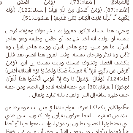
وَالشَّهَادَةِ) [الأنعام:73]، (وَمَنْ أَص
[الأنعام:87]، (وَمَنْ أَصْدَقُ مِنَ اللَّهِ قِيلًا) [النساء:122]، (أَوَلَمْ 
يَكْفِهِمْ أَنَّا أَنزَلْنَا عَلَيْكَ الْكِتَابَ يُتْلَىٰ عَلَيْهِمْ) [العنكبوت:51].
ويجيء هذا المسلم فيُكون مغرورا بما ينشر هؤلاء وهؤلاء، فرحان 
بنفسه أو بولده أنه أخذ شهادة، أو حصَّل وظيفة وهو هاجر 
للقرآن! ما هو مبالي، وهو هاجر للقرآن وولده هاجر للقرآن ولا 
تأمُّل ولا تدبُّر وفرحان بنفسه! وقت الغرور هذا قصير، بعد قليل 
ينكشف الغطاء وتشوف نفسك وديت نفسك إلى أين! (وَمَنْ 
أَعْرَضَ عَن ذِكْرِي فَإِنَّ لَهُ مَعِيشَةً ضَنكًا وَنَحْشُرُهُ يَوْمَ الْقِيَامَةِ أَعْمَىٰ) 
[طه:124]، (وَقَالَ الرَّسُولُ يَا رَبِّ إِنَّ قَوْمِي اتَّخَذُوا هَٰذَا الْقُرْآنَ 
مَهْجُورًا) [الفرقان:30]. من جعله أمامه قاده إلى الجنة، ومن جعله 
خلف ظهره ساقه إلى النار -والعياذ بالله تبارك وتعالى-.
عظِّموا كلام ربكم! كنا نعرف العوام عندنا في مثل البلدة وغيرها من 
البلاد مِن تعلقهم بالله ما يعرفون يقرأون ولا يكتبون، السور هذي 
التي يحفظونها القصيرة يظلون يرددونها، وإذا سمعوا حزبا أو أحدا 
يقرأ قعدوا يتأملون ويسمعون القرآن، حتى أن منهم مَن حَفِظَ 