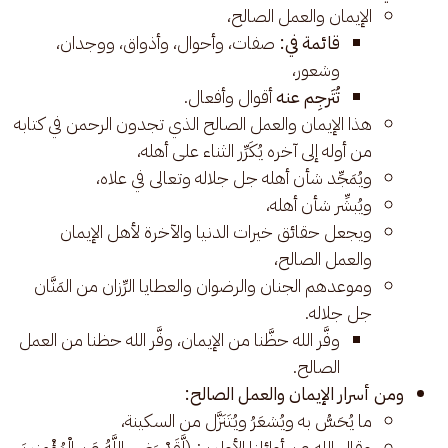
الإيمان والعمل الصالح،
قائمة في:
صفات، وأحوال، وأذواق، ووجدان،
وشعور،
تُتَرجِم عنه
أقوال وأفعال.
هذا الإيمان والعمل الصالح الذي تجدون الرحمن في كتابه
من أوله إلى آخره يُكَرِّر الثناء على أهله،
ويُمَجِّد شأن أهله جل جلاله وتعالى في علاه،
ويُبشِّر شأن أهله،
ويجعل حقائق خيرات الدنيا والآخرة لأهل الإيمان
والعمل الصالح،
وموعدهم الجنان والرضوان والعطايا الرِّزان من المَنَّان
جل جلاله.
وفَّر الله حظَّنا من الإيمان، وفَّر الله حظنا من العمل
الصالح.
ومن أسرار الإيمان والعمل الصالح:
ما يُحَسُّ به ويُشعَرُ ويُتَنَزَّل من السكينة،
وقال الله عن أوائلنا الأولين: (لَّقَدْ رَضِيَ اللَّهُ عَنِ الْمُؤْمِنِينَ