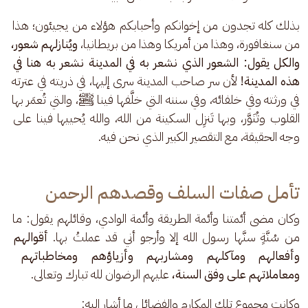
بذلك كله تجدون من إخوانكم وأحبابكم هؤلاء من يجيئون؛ هذا 
من سنغافورة، وهذا من أمريكا وهذا من بريطانيا، 
ويُنازلهم شعور، 
والكل يقول: الشعور الذي نشعر به في المدينة نشعر به هنا في 
هذه المدينة! 
لأن سر صاحب المدينة سرى إليها، في ذريته في عترته 
في ورثته وفي خلفائه، وفي سننه التي خلَّفها فينا ﷺ، والتي تُعمَر بها 
القلوب وتُنَوَّر، وبها تَنزِل السكينة من الله، والله يُحييها فينا على 
وجه الحقيقة، مع التقصير الكبير الذي نحن فيه.
تأمل صفات السلف وقصدهم الرحمن
وكان مضى أئمتنا وأئمة الطريقة وأئمة الوادي، وقائلهم يقول: ما 
من سُنَّةٍ سنَّها رسول الله إلا وأرجو أني قد عملتُ بها. 
أقوالهم 
وأفعالهم ومآكلهم ومشاربهم وأزياؤهم ومخاطباتهم 
ومعاملاتهم على وفق السنة،
 عليهم الرضوان لله تبارك وتعالى.
وكانت مجموع تلك المكارم والفضائل ما أشار إليه: