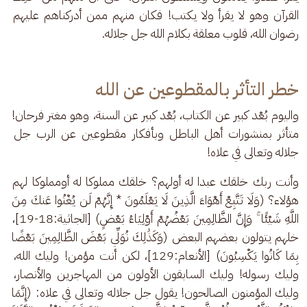
القرآن وهو لا يقرأ ولا يكتب! فكان منهم ممن أدركناهم عليهم 
رضوان الله، قلوب معلقة بكلام الله جل جلاله.
خطر التأثر بالمقطوعين عن الله
واليوم بُعْد كبير عن الكتاب، بُعْد كبير عن السنة، وهو مغتر فرحان! 
متأثر بمنشورات أهل الباطل وبأفكار مقطوعين عن الرب جل 
جلاله وتعالى في علاه!
وأنت ربك خلقك عبدا له أولهم؟ خلقك مملوكا له أومملوكا لهم 
هؤلاء؟ (وَلَا تَتَّبِعْ أَهْوَاءَ الَّذِينَ لَا يَعْلَمُونَ * إِنَّهُمْ لَن يُغْنُوا عَنكَ مِنَ 
اللَّهِ شَيْئًا ۚ وَإِنَّ الظَّالِمِينَ بَعْضُهُمْ أَوْلِيَاءُ بَعْضٍ) [الجاثية:18-19]، 
خلهم يتولون بعضهم البعض (وَكَذَٰلِكَ نُوَلِّي بَعْضَ الظَّالِمِينَ بَعْضًا 
بِمَا كَانُوا يَكْسِبُونَ) [الأنعام:129]، لكن أنت مؤمن! وليك الله، 
وليك رسوله! وليك السابقون الأولون من المهاجرين والأنصار، 
وليك المؤمنون الصالحون! يقول جل جلاله وتعالى في علاه: (إِنَّمَا 