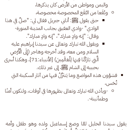
واليمن ومواطن من الأرض كان يذكرها،
وبُقَعا من البُقَع المخصوصة مخصوصة،
حتى يقول ﷺ: أتاني جبريل فقال لي: "صلِّ في هذا
الوادي" -وادي العقيق بجانب المدينة المنورة-
وقال: "إنه وادٍ مبارك"، "إنه وادٍ مبارك".
ويقول الله تبارك وتعالى عن سيدنا إبراهيم عليه
السلام ومن معه، وقد أخرجه وهاجر (إِلَى الْأَرْضِ
الَّتِي بَارَكْنَا فِيهَا لِلْعَالَمِينَ) [الأنبياء:71]، وهكذا أسرى
بحبيبه إلى الشام ﷺ، إلى غير ذلك.
فشؤون هذه المواضع وما يَتنَزَّلُ فيها من آثار السكينة التي
تُحَس،
-ويأذن الله تبارك وتعالى بظهورِها في أوقات، ولتكون أمنًا
وطمأنينة-.
يقول سيدنا الخليل لمَّا وضع إسماعيل ولده وهو طفل وأمه 