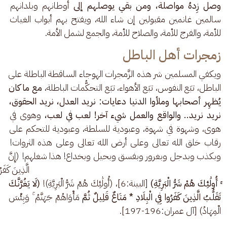
وصل زِدهُ مواصلة، ومن بقي يوصلهم إلى
 أوطانهم وبلدانهم 
سالمين غانمين مقبولين إن شاء الله، ويفتح بهم أبواب الغياث 
للأمة، والفرج للأمة، والصلاح للأمة، والجمع لشمل الأمة.
زمجرات أهل الباطل
ويكفي المسلمين شر هذه الزَّمجرات الهوجاء الساقطة الباطلة على 
الباطل، تبَع النفوس، تبَع الأهواء، تبَع التحكُّمات الباطلة، 
مع ما كان 
يُظهِر أصحابها وملأوا الدنيا دعايات: نريد العدل، نريد الحقوق، 
نريد نريد.. والواقع والعمل شيء آخر! لعب في لعب،
 وهوى في 
هوى، وشهوة في شهوة، وعبودية للسلطة، وعبودية للتحكم على 
رقاب خلق الله تعالى وعلى أرض الله تعالى وعلى هذه الثروات! 
وبكذب وبدجل وبغرور وبفسق وبحيل وبخداع! هذا شغلهم! (إِنَّ 
الَّذِينَ كَفَ
ۚ 
أُولَٰئِكَ هُمْ شَرُّ الْبَرِيَّةِ)
 [البينة:6]، (أُولَٰئِكَ هُمْ شَرُّ الْبَرِيَّةِ)! 
(لَا يَغُرَّنَّكَ 
تَقَلُّبُ الَّذِينَ كَفَرُوا فِي الْبِلَادِ * مَتَاعٌ قَلِيلٌ ثُمَّ
 مَأْوَاهُمْ جَهَنَّمُ ۚ وَبِئْسَ 
الْمِهَادُ) [آل عمران:196-197].