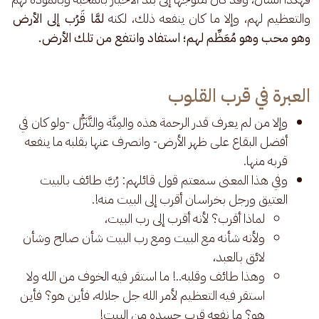
والتعظيم لهم، وإلا ما كان ينفعه ذلك، لكنه 
لمَّا قَرُب إلى الأرض 
وهو محب وهو مُعَظِّم لهم؛ استفاد وانتفع من تلك الأرض.
العبرة في قرب القلوب
وإلا من لم يعرف قدر الرحمة هذه والمِنَّة والتَّنَزُّل -ولو كان في
أفضل البقاع على ظهر الأرض- وانصرف عنها بقلبه ما ينفعه
قربه منها.
وفي هذا المعنى سمعتم قول قائلهم: رُبَّ طائف بالبيت
العتيق ورجل بخراسان أقرب إلى البيت منه!.
لماذا أقرب؟ لأنه أقرب إلى رب البيت،
ولأنه شأنه مع البيت ومع رب البيت شأن صالح وشأن
لائق بالعبد،
وهذا طائف وقلبه..! ما استقر فيه الخوف من الله ولا
استقر فيه التعظيم لأمر الله جل جلاله، فأين هو؟ فأين
هو؟ ما نفعه قرب جسده من البيت!