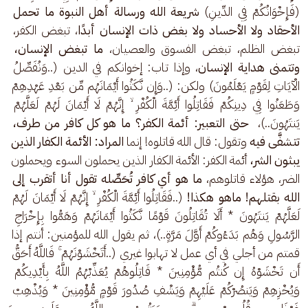
(فَإِخْوَانُكُمْ فِي الدِّينِ) 
شريعة الله ورسالة أهل النبوة ما تحمل 
الأحقاد ولا الأحساد ولا بغض ذات الإنسان أبدًا
، تبغض الكفر، 
تبغض الظلم، تبغض الفسوق والعصيان، 
ما تبغض الإنسان، 
وتتمنى هداية الإنسان
، وإذا تاب: إخوانكم في الدين (..وَنُفَصِّلُ 
الْآيَاتِ لِقَوْمٍ يَعْلَمُونَ) ولكن: (..وَإِن نَّكَثُوا أَيْمَانَهُم مِّن بَعْدِ عَهْدِهِمْ 
وَطَعَنُوا فِي دِينِكُمْ فَقَاتِلُوا أَئِمَّةَ الْكُفْرِ ۙ إِنَّهُمْ لَا أَيْمَانَ لَهُمْ لَعَلَّهُمْ 
يَنتَهُونَ..)،  
حتى التعبير: أئمة الكفر؟ ما هو كل كافر من طرف، 
تتشفَّى فيه
 وتقول: قال الله قاتلوه! إنما 
المراد: الأئمة الكفار الذين 
يبثون الشر،
 أئمة الكفر: الأئمة الكفار الذين يحملون السوء ويحملون 
الضر، هؤلاء قاتلوهم، 
ما هو أي كافر تُحَصِّله تقول أنا أتقرب إلى 
الله بقتلهم! ماهو هكذا!
 (..فَقَاتِلُوا أَئِمَّةَ الْكُفْرِ ۙ إِنَّهُمْ لَا أَيْمَانَ لَهُمْ 
لَعَلَّهُمْ يَنتَهُونَ * أَلَا تُقَاتِلُونَ قَوْمًا نَّكَثُوا أَيْمَانَهُمْ وَهَمُّوا بِإِخْرَاجِ 
الرَّسُولِ وَهُم بَدَءُوكُمْ أَوَّلَ مَرَّةٍ..)، ثم يقول الله للمؤمنين: أنتم إذا 
قمتم من أجلي في أي عمل لا تهابوا غيري (..أَتَخْشَوْنَهُمْ ۚ فَاللَّهُ أَحَقُّ 
أَن تَخْشَوْهُ إِن كُنتُم مُّؤْمِنِينَ * قَاتِلُوهُمْ يُعَذِّبْهُمُ اللَّهُ بِأَيْدِيكُمْ 
وَيُخْزِهِمْ وَيَنصُرْكُمْ عَلَيْهِمْ وَيَشْفِ صُدُورَ قَوْمٍ مُّؤْمِنِينَ * وَيُذْهِبْ 