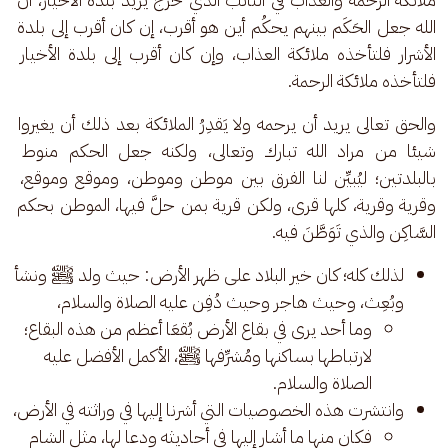
الله جعل الحَكَم بينهم يحكُم أين هو أقرب، إن كان أقرب إلى بلدة 
الأشرار فلتأخذه ملائكة العذاب، وإن كان أقرب إلى بلدة الأخيار 
فلتأخذه ملائكة الرحمة.
والحق تعالى يريد أن يرحمه ولا يَقدِرُ الملائكة بعد ذلك أن يغيروا 
شيئا من مراد الله تبارك وتعالى، ولكنه جعل الحكم منوط 
بالبلدتين؛ ليُبيِّن لنا الفرق بين موطن وموطن، وموقع وموقع، 
وقرية وقرية، كلها قرى، ولكن قرية بمن حلَّ فيها، الموطن بحكم 
السَّاكِن والذي تَوَطَّنَ فيه.
لذلك كله؛ كان خير البلاد على ظهر الأرض: حيث ولد ﷺ ونشأ
وبُعِث، وحيث هاجر وحيث دُفِن عليه الصلاة والسلام،
وما أحد يرى في بقاع الأرض بُقعَا أعظم من هذه البقاع؛
لارتباطها بساكنها ومُشرِّفها ﷺ، الأكمل الأفضل عليه
الصلاة والسلام.
وانتشرت هذه الخصوصيات التي أشرنا إليها في وراثته في الأرض،
فكان منها ما أشار إليها في أحاديثه ودعا لها، مثل الشام