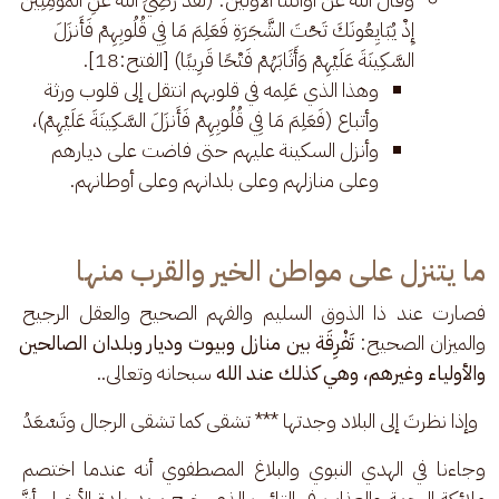
إِذْ يُبَايِعُونَكَ تَحْتَ الشَّجَرَةِ فَعَلِمَ مَا فِي قُلُوبِهِمْ فَأَنزَلَ
السَّكِينَةَ عَلَيْهِمْ وَأَثَابَهُمْ فَتْحًا قَرِيبًا) [الفتح:18].
وهذا الذي عَلِمه في قلوبهم انتقل إلى قلوب ورثة
وأتباع (فَعَلِمَ مَا فِي قُلُوبِهِمْ فَأَنزَلَ السَّكِينَةَ عَلَيْهِمْ)،
وأنزل السكينة عليهم حتى فاضت على ديارهم
وعلى منازلهم وعلى بلدانهم وعلى أوطانهم.
ما يتنزل على مواطن الخير والقرب منها
فصارت عند ذا الذوق السليم والفهم الصحيح والعقل الرجيح 
والميزان الصحيح:
 تَفْرِقَة بين منازل وبيوت وديار وبلدان الصالحين 
والأولياء وغيرهم، وهي كذلك عند الله
 سبحانه وتعالى..
وإذا نظرتَ إلى البلاد وجدتها *** تشقى كما تشقى الرجال وتَسْعَدُ
وجاءنا في الهدي النبوي والبلاغ المصطفوي أنه عندما اختصم 
ملائكة الرحمة والعذاب في التائب الذي خرج يريد بلدة الأخيار، أنَّ 