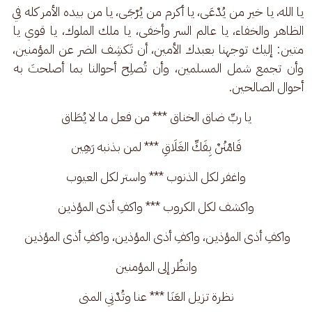
يا الله، يا خير من يُدْعَى، يا أكرم من يُرْجَى، يا من بيده الأمر كله في 
الظاهر والخفاء، يا عالم السر وأخفى، يا ملك الملوك، يا قوي يا 
متين: إليك توجهنا بعبدك الأمين، أن تَكشِف الضر عن المؤمنين، 
وأن تجمع شمل المسلمين، وأن تُصلِح أحوالنا بما أصلحتَ به 
أحوال الصالحين.
يا ربِّ ضاق الخناق *** من فعل ما لا يُطَاق
فَامْنُنْ بِفَكِّ الغَلَاقِ *** لمن بذنبه رَهِين
واغفر لكل الذنوب *** واستر لكل العيوب
واكشف لكل الكروب *** واكفِ أذى المؤذين
واكفِ أذى المؤذين، واكفِ أذى المؤذين، واكفِ أذى المؤذين 
وانظُر إلى المؤمنين
نظرة تزيل العَنَا *** عنا وتُدْنِي المنى