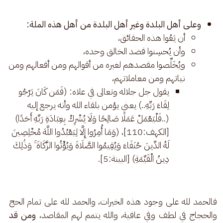
وعلى أهل البلدة وغير أهل البلدة من أهل هذه الملة:
أن يَعُوا هذه الحقائق،
وأن يُحسِنوا قصد الخالق وحده،
ويُخَلِّصوا مقصدهم لغيره من أقوالهم ومن أفعالهم ومن
نياتهم ومن معاملاتهم،
يقول جل جلاله وتعالى في علاه: (فَمَن كَانَ يَرْجُو
لِقَاءَ رَبِّهِ..) يعني يؤمن بلقاء الله وأنه يرجع إليه
(..فَلْيَعْمَلْ عَمَلًا صَالِحًا وَلَا يُشْرِكْ بِعِبَادَةِ رَبِّهِ أَحَدًا)
[الكهف:110]، (وَمَا أُمِرُوا إِلَّا لِيَعْبُدُوا اللَّهَ مُخْلِصِينَ
لَهُ الدِّينَ حُنَفَاءَ وَيُقِيمُوا الصَّلَاةَ وَيُؤْتُوا الزَّكَاةَ ۚ وَذَٰلِكَ
دِينُ الْقَيِّمَةِ) [البينة:5].
فالحمد لله على وجود هذه الخيرات، والحمد لله على تمام الحج 
والحجاج في لطف وفي عافية، والله يتمم لهم المقاصد، 
ومن قد 