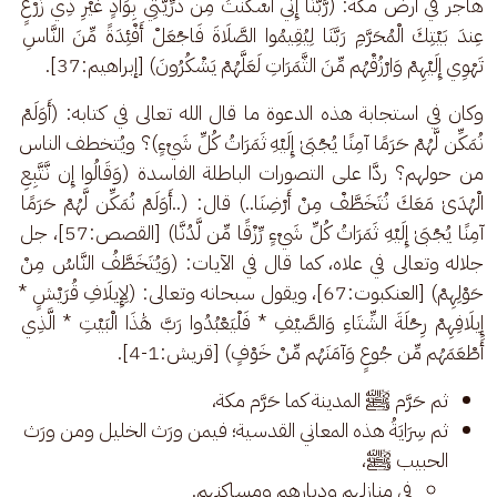
هاجر في أرض مكة: (رَّبَّنَا إِنِّي أَسْكَنتُ مِن ذُرِّيَّتِي بِوَادٍ غَيْرِ ذِي زَرْعٍ 
عِندَ بَيْتِكَ الْمُحَرَّمِ رَبَّنَا لِيُقِيمُوا الصَّلَاةَ فَاجْعَلْ أَفْئِدَةً مِّنَ النَّاسِ 
تَهْوِي إِلَيْهِمْ وَارْزُقْهُم مِّنَ الثَّمَرَاتِ لَعَلَّهُمْ يَشْكُرُونَ) [إبراهيم:37].
وكان في استجابة هذه الدعوة ما قال الله تعالى في كتابه: (أَوَلَمْ 
نُمَكِّن لَّهُمْ حَرَمًا آمِنًا يُجْبَىٰ إِلَيْهِ ثَمَرَاتُ كُلِّ شَيْءٍ)؟ ويُتخطف الناس 
من حولهم؟ ردَّا على التصورات الباطلة الفاسدة (وَقَالُوا إِن نَّتَّبِعِ 
الْهُدَىٰ مَعَكَ نُتَخَطَّفْ مِنْ أَرْضِنَا..) قال: (..أَوَلَمْ نُمَكِّن لَّهُمْ حَرَمًا 
آمِنًا يُجْبَىٰ إِلَيْهِ ثَمَرَاتُ كُلِّ شَيْءٍ رِّزْقًا مِّن لَّدُنَّا) [القصص:57]، جل 
جلاله وتعالى في علاه، كما قال في الآيات: (وَيُتَخَطَّفُ النَّاسُ مِنْ 
حَوْلِهِمْ) [العنكبوت:67]، ويقول سبحانه وتعالى: (لِإِيلَافِ قُرَيْشٍ * 
إِيلَافِهِمْ رِحْلَةَ الشِّتَاءِ وَالصَّيْفِ * فَلْيَعْبُدُوا رَبَّ هَٰذَا الْبَيْتِ * الَّذِي 
أَطْعَمَهُم مِّن جُوعٍ وَآمَنَهُم مِّنْ خَوْفٍ) [قريش:1-4].
ثم حَرَّم ﷺ المدينة كما حَرَّم مكة،
ثم سِرَايَةُ هذه المعاني القدسية؛ فيمن ورَث الخليل ومن ورَث
الحبيب ﷺ،
في منازلهم وديارهم ومساكنهم.