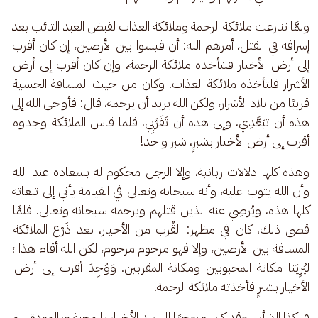
ولمَّا تنازعت ملائكة الرحمة وملائكة العذاب لقبض العبد التائب بعد 
إسرافه في القتل، أمرهم الله: أن قيسوا بين الأرضين، إن كان أقرب 
إلى أرض الأخيار فلتأخذه ملائكة الرحمة، وإن كان أقرب إلى أرض 
الأشرار فلتأخذه ملائكة العذاب. وكان من حيث المسافة الحسية 
قريبًا من بلاد الأشرار، ولكن الله يريد أن يرحمه، قال: فأوحى الله إلى 
هذه أن تبَعَّدِي، وإلى هذه أن تَقَرَّبِي، فلما قاس الملائكة وجدوه 
أقرب إلى أرض الأخيار بشبرٍ، شبر واحد!
وهذه كلها دلالات ربانية، وإلا الرجل محكوم له بسعادة عند الله 
وأن الله يتوب عليه، وأنه سبحانه وتعالى في القيامة يأتي إلى تبعاته 
كلها هذه، ويُرضِي عنه الذين قتلهم ويرحمه سبحانه وتعالى. فلمَّا 
قضى ذلك، كان في مظهر: القُرب من الأخيار، بعد ذَرْع الملائكة 
المسافة بين الأرضين، وإلا فهو مرحوم مرحوم، لكن الله أقام هذا ؛ 
ليُرِيَنا مكانة المحبوبين ومكانة المقربين. وَوُجِدَ أقرب إلى أرض 
الأخيار بشبرٍ فأخذته ملائكة الرحمة.
فهكذا الشأن، وقد كان متوجهًا إلى بلد الأخيار بالمحبة وبالمودة لهم 