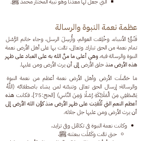
التي جعل لها معدنًا وهو نبيه المختار محمد ﷺ.
عظمة نعمة النبوة والرسالة
فَنُبِّئَ الأنبياء، وخُلِقت العوالم، وأُرسِلَ الرسل، وجاء خاتم الرُّسُل 
تمام نعمة من الحق تبارك وتعالى، تمَّت بها على أهل الأرض نعمة 
النبوة والرسالة فيه،
 وهي أعلى ما منَّ الله به على العباد على ظهر 
هذه الأرض منذ
 خلق الأرض 
إلى أن
 يرث الأرض ومن عليها.
ما حَصَّلَت الأرض وأهل الأرض نعمة أعظم من نعمة النبوة 
والرسالة؛ إرسال الحق تعالى وتنبئته لمن يشاء باصطفائه (اللَّهُ 
يَصْطَفِي مِنَ الْمَلَائِكَةِ رُسُلًا وَمِنَ النَّاسِ) [الحج:75]، فكانت 
هذه 
أعظم النعم التي تُلُقيَت على ظهر الأرض منذ كوَّن الله الأرض إلى 
أن
 يرث الأرض ومن عليها جل جلاله.
وكانت نعمة النبوة في تكامُل وفي تزايد،
حتى تمَّت وكَمُلَت ببعثته ﷺ،