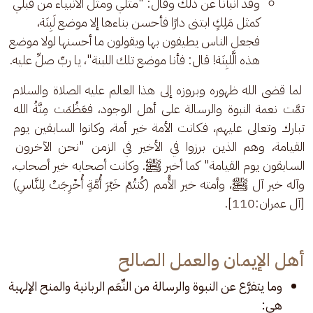
وقد أنبأنا عن ذلك وقال: "مثلي ومثل الأنبياء من قبلي
كمثل مَلِكٍ ابتنى دارًا فأحسن بناءها إلا موضع لَبِنَة،
فجعل الناس يطيفون بها ويقولون ما أحسنها لولا موضع
هذه الَّلبِنَة! قال: فأنا موضع تلك اللبنة"، يا ربِّ صلِّ عليه.
 لما قضى الله ظهوره وبروزه إلى هذا العالم عليه الصلاة والسلام 
تمَّت نعمة النبوة والرسالة على أهل الوجود، فعَظُمَت مِنَّةُ الله 
تبارك وتعالى عليهم، فكانت الأمة خير أمة، وكانوا السابقين يوم 
القيامة، وهم الذين برزوا في الأخير في الزمن "نحن الآخرون 
السابقون يوم القيامة" كما أخبر ﷺ. وكانت أصحابه خير أصحاب، 
وآله خير آل ﷺ، وأمته خير الأُمم (كُنتُمْ خَيْرَ أُمَّةٍ أُخْرِجَتْ لِلنَّاسِ) 
[آل عمران:110].
أهل الإيمان والعمل الصالح
وما يتفرَّع عن النبوة والرسالة من النِّعَم الربانية والمنح الإلهية
هي: