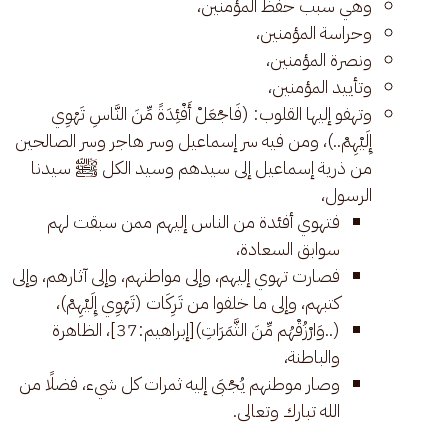
وهي سبب حفظ المؤمنين،
وحراسة المؤمنين،
ونصرة المؤمنين،
وتأييد المؤمنين،
وتهفو إليها القلوب: (فَاجْعَلْ أَفْئِدَةً مِّنَ النَّاسِ تَهْوِي
إِلَيْهِمْ..)، ومن فيه سر إسماعيل وسر هاجر وسر الصالحين
من ذرية إسماعيل إلى سيدهم وسيد الكل ﷺ سيدنا
الرسول،
فتهوي أفئدة من الناس إليهم ممن سبقت لهم
سوابق السعادة،
فصارت تهوي إليهم، وإلى مواطنهم، وإلى آثارهم، وإلى
كتبهم، وإلى ما خلفوا من تَرِكَات (تَهْوِي إِلَيْهِمْ)،
(..وَارْزُقْهُم مِّنَ الثَّمَرَاتِ)[إبراهيم:37]، الظاهرة
والباطنة،
وصار موطنهم يُجْبَى إليه ثمرات كل شيء، فضلًا من
الله تبارك وتعالى.