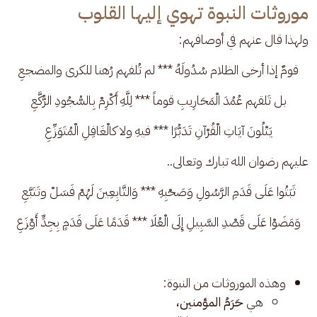
موروثات النبوة تهوي إليها القلوب
ولهذا قال عنهم في أوصافهم:
قومٌ إذا أرخى الظلام سُدُولَهُ *** لم تُلفهم رُهنا للكرى والمضجعِ
بل تَلقهم عُمُدَ الْمَحَارِيبِ قوماً *** لِلَّهِ أَكْرِمْ بِالسُّجُودِ الرُّكَّعِ
يَتْلُونَ آيَاتِ الْقُرْآنِ تَدَبُّرًا *** فيهِ ولا كالْغَافِلِ الْمُتَوَزِّعِ
عليهم رضوان الله تبارك وتعالى..
ثَبَتُوا عَلَى قَدَمِ الرَّسُولِ وَصَحْبِهِ *** وَالتَّابِعِينَ لَهُمْ فَسَلْ وتَتَبَّعِ
وَمَضَوْا عَلَى قَصْدِ السَّبِيلِ إِلَى الْعُلَا *** قَدَمًا عَلَى قَدَمٍ بِجِدٍّ أَوْزَعِ
وهذه الموروثات من النبوة:
هي
حَرَمُ المؤمنين،