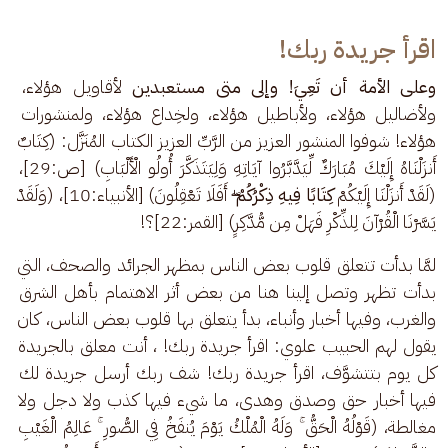
اقرأ جريدة ربك!
وعلى الأمة أن تَعِيَ! وإلى متى مستعبدين
 لأقاويل هؤلاء، 
ولأضاليل هؤلاء، ولأباطيل هؤلاء، ولخِداع هؤلاء، ولمنشورات 
هؤلاء! شوفوا المنشور العزيز من الرَّبِّ العزيز الكتاب المُنَزَّل: (كِتَابٌ 
أَنزَلْنَاهُ إِلَيْكَ مُبَارَكٌ لِّيَدَّبَّرُوا آيَاتِهِ وَلِيَتَذَكَّرَ أُولُو الْأَلْبَابِ) [ص:29]، 
(لَقَدْ أَنزَلْنَا إِلَيْكُمْ 
كِتَابًا فِيهِ ذِكْرُكُمْ 
ۖ أَفَلَا تَعْقِلُونَ) [الأنبياء:10]، (وَلَقَدْ 
يَسَّرْنَا الْقُرْآنَ لِلذِّكْرِ فَهَلْ مِن مُّدَّكِرٍ) [القمر:22]؟!
لمَّا بدأت تتعلق قلوب بعض الناس بمظهر الجرائد والصحف، التي 
بدأت تظهر وتصل إلينا هنا من بعض أثر الاهتمام بأهل الشرق 
والغرب، وفيها أخبار وأنباء، بدأ يتعلق بها قلوب بعض الناس، كان 
يقول لهم الحبيب علوي: اقرأ جريدة ربك! ، أنت معلق بالجريدة 
كل يوم بتتشوَّف، اقرأ جريدة ربك! شف ربك أرسل جريدة لك 
فيها أخبار حق وصدق وهدى، ما شيء فيها كذب ولا دجل ولا 
مغالطة، (قَوْلُهُ الْحَقُّ ۚ وَلَهُ الْمُلْكُ يَوْمَ يُنفَخُ فِي الصُّورِ ۚ عَالِمُ الْغَيْبِ 