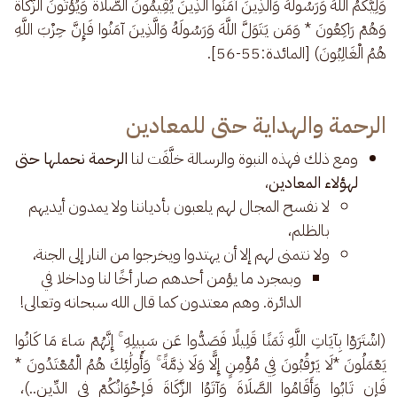
وَلِيُّكُمُ اللَّهُ وَرَسُولُهُ وَالَّذِينَ آمَنُوا الَّذِينَ يُقِيمُونَ الصَّلَاةَ وَيُؤْتُونَ الزَّكَاةَ 
وَهُمْ رَاكِعُونَ * وَمَن يَتَوَلَّ اللَّهَ وَرَسُولَهُ وَالَّذِينَ آمَنُوا فَإِنَّ حِزْبَ اللَّهِ 
هُمُ الْغَالِبُونَ) [المائدة:55-56].
الرحمة والهداية حتى للمعادين
ومع ذلك فهذه النبوة والرسالة خلَّفَت لنا
الرحمة نحملها حتى
لهؤلاء المعادين
،
لا نفسح المجال لهم يلعبون بأدياننا ولا يمدون أيديهم
بالظلم،
ولا نتمنى لهم إلا أن يهتدوا ويخرجوا من النار إلى الجنة،
وبمجرد ما يؤمن أحدهم صار أخًا لنا وداخلا في
الدائرة. وهم معتدون كما قال الله سبحانه وتعالى!
(اشْتَرَوْا بِآيَاتِ اللَّهِ ثَمَنًا قَلِيلًا فَصَدُّوا عَن سَبِيلِهِ ۚ إِنَّهُمْ سَاءَ مَا كَانُوا 
يَعْمَلُونَ *لَا يَرْقُبُونَ فِي مُؤْمِنٍ إِلًّا وَلَا ذِمَّةً ۚ وَأُولَٰئِكَ هُمُ الْمُعْتَدُونَ * 
فَإِن تَابُوا وَأَقَامُوا الصَّلَاةَ وَآتَوُا الزَّكَاةَ فَإِخْوَانُكُمْ فِي الدِّينِ..)، 