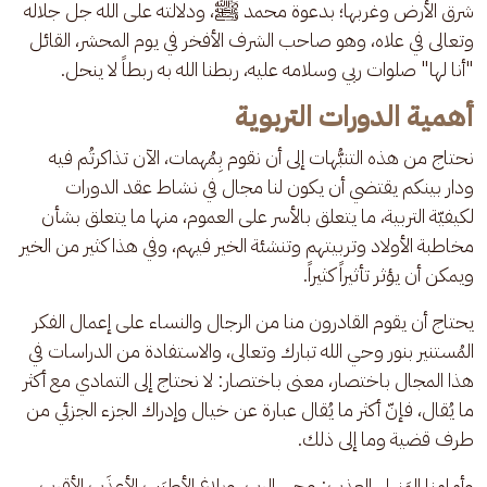
شرق الأرض وغربها؛ بدعوة محمد ﷺ، ودلالته على الله جل جلاله 
وتعالى في علاه، وهو صاحب الشرف الأفخر في يوم المحشر، القائل 
"أنا لها" صلوات ربي وسلامه عليه، ربطنا الله به ربطاً لا ينحل.
أهمية الدورات التربوية
نحتاج من هذه التنبُّهات إلى أن نقوم بِمُهمات، الآن تذاكرتُم فيه 
ودار بينكم يقتضي أن يكون لنا مجال في نشاط عقد الدورات 
لكيفيّة التربية، ما يتعلق بالأسر على العموم، منها ما يتعلق بشأن 
مخاطبة الأولاد وتربيتهم وتنشئة الخير فيهم، وفي هذا كثير من الخير 
ويمكن أن يؤثر تأثيراً كثيراً. 
يحتاج أن يقوم القادرون منا من الرجال والنساء على إعمال الفكر 
المُستنير بنور وحي الله تبارك وتعالى، والاستفادة من الدراسات في 
هذا المجال باختصار، معنى باختصار: لا نحتاج إلى التمادي مع أكثر 
ما يُقال، فإنّ أكثر ما يُقال عبارة عن خيال وإدراك الجزء الجزئي من 
طرف قضية وما إلى ذلك. 
وأمامنا المَنهل العذب: وحي الرب، وبلاغ الأطيَب الأعذَب الأقرب 