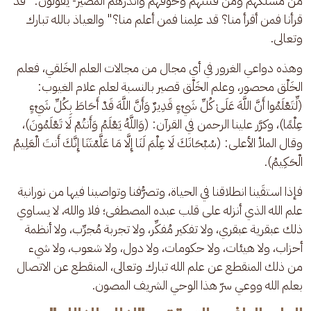
من مسلكهم ومن فتنتهم وخَوَّفهم وأنذرهم المصير- يقولون: "قد 
قرأنا فمن أقرأ منا؟ قد علِمنا فمن أعلم منا؟" والعياذ بالله تبارك 
وتعالى. 
وهذه دواعي الغرور في أي مجال من مجالات العلم الخَلقي، فعلم 
الخَلْق محصور، وعلم الخَلْق قصير بالنسبة لعلم علام الغيوب: 
(لِّتَعْلَمُوا أَنَّ اللَّهَ عَلَىٰ كُلِّ شَيْءٍ قَدِيرٌ وَأَنَّ اللَّهَ قَدْ أَحَاطَ بِكُلِّ شَيْءٍ 
عِلْمًا)، وكرَّر علينا الرحمن في القرآن: (وَاللَّهُ يَعْلَمُ وَأَنتُمْ لَا تَعْلَمُونَ)، 
وقال الملأ الأعلى: (سُبْحَانَكَ لَا عِلْمَ لَنَا إِلَّا مَا عَلَّمْتَنَا إِنَّكَ أَنتَ الْعَلِيمُ 
الْحَكِيمُ).
فإذا استقَينا انطلاقنا في الحياة، وتصرُّفنا وتواصينا فيها من نورانية 
علم الله الذي أنزله على قلب عبده المصطفى؛ فلا والله، لا يساوي 
ذلك عبقرية عبقري، ولا تفكير مُفكِّر، ولا تجربة مُجرِّب، ولا أنظمة 
أحزاب، ولا هيئات، ولا حكومات، ولا دول، ولا شعوب، ولا شيء 
من ذلك المنقطع عن علم الله تبارك وتعالى، المنقطع عن الاتصال 
بعلم الله ووعي سرّ هذا الوحي الشريف المصون.