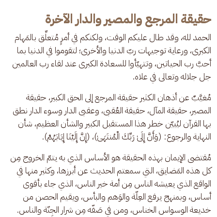
حقيقة المرجع والمصير والدار الآخرة
الحمد لله، وقد طال عليكم الوقت، ولكنكم في أمرٍ مُتعلِّق بالمَهام 
الكبرى، ورعاية توجيهات ربّ الدنيا والأخرى؛ لتقوموا في الدنيا بما 
أحبَّ رب الحياتين، وتتهيّأوا للسعادة الكبرى عند لقاء رب العالمين 
جل جلاله وتعالى في علاه.
مُغيَّبٌ عن أذهان الكثير حقيقة المرجع إلى الحق الكبير، حقيقة 
المصير، حقيقة المآل، حقيقة العُقبى، وعقبى الدار وسوء الدار نطق 
بها القرآن ليُبيّن خطر هذا المستقبل الكبير والشأن العظيم، شأن 
النهاية والرجوع: (وَأَنَّ إِلَىٰ رَبِّكَ الْمُنتَهَىٰ)، (إِنَّ إِلَيْنَا إِيَابَهُمْ).
مُقتضى الإيمان بهذه الحقيقة هو الأساس الذي به يتمّ الخروج مِن 
كل هذه المَضايق، التي سمعتم الحديث عن أبرزها، وكثير منها في 
الواقع الذي يعيشه الناس مِن أمة خير الناس، الذي جاء بأقوى 
أساس، وبمنهج يرفع العِلّة والوَهم والبأس، ويقيم الحصن من 
خديعة الوسواس الخناس، ومن في صَفّه مِن شرار الجِنّة والناس.