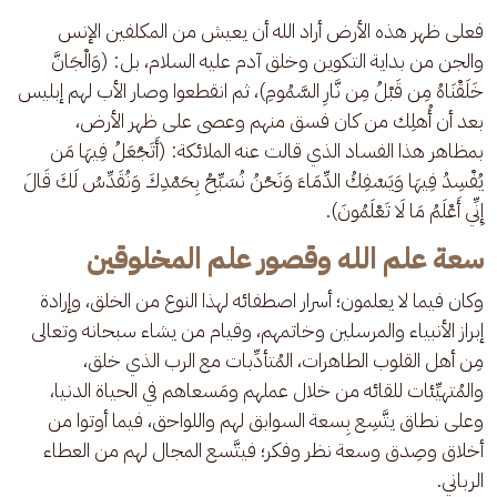
فعلى ظهر هذه الأرض أراد الله أن يعيش من المكلفين الإنس 
والجن من بداية التكوين وخلق آدم عليه السلام، بل: (وَالْجَانَّ 
خَلَقْنَاهُ مِن قَبْلُ مِن نَّارِ السَّمُومِ)، ثم انقطعوا وصار الأب لهم إبليس 
بعد أن أُهلِك من كان فسق منهم وعصى على ظهر الأرض، 
بمظاهر هذا الفساد الذي قالت عنه الملائكة: (أَتَجْعَلُ فِيهَا مَن 
يُفْسِدُ فِيهَا وَيَسْفِكُ الدِّمَاءَ وَنَحْنُ نُسَبِّحُ بِحَمْدِكَ وَنُقَدِّسُ لَكَ قَالَ 
إِنِّي أَعْلَمُ مَا لَا تَعْلَمُونَ).
سعة علم الله وقصور علم المخلوقين
وكان فيما لا يعلمون؛ أسرار اصطفائه لهذا النوع من الخلق، وإرادة 
إبراز الأنبياء والمرسلين وخاتمهم، وقيام من يشاء سبحانه وتعالى 
مِن أهل القلوب الطاهرات، المُتأدِّبات مع الرب الذي خلق، 
والمُتهيِّئات للقائه من خلال عملهم ومَسعاهم في الحياة الدنيا، 
وعلى نطاق يتَّسِع بِسعة السوابق لهم واللواحق، فيما أوتوا من 
أخلاق وصِدق وسعة نظر وفكر؛ فيتَّسع المجال لهم من العطاء 
الرباني.