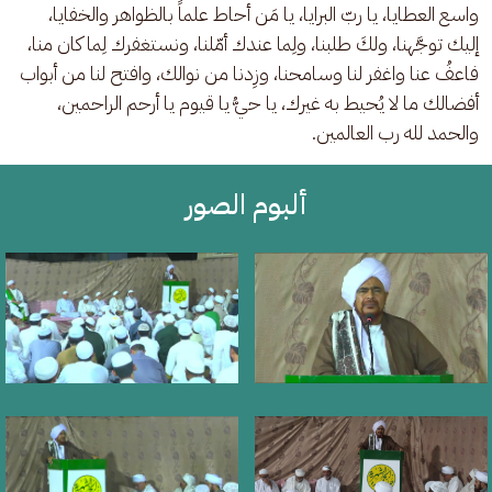
واسع العطايا، يا ربّ البرايا، يا مَن أحاط علماً بالظواهر والخفايا، 
إليك توجَّهنا، ولكَ طلبنا، ولِما عندك أمّلنا، ونستغفرك لِما كان منا، 
فاعفُ عنا واغفر لنا وسامحنا، وزِدنا من نوالك، وافتح لنا من أبواب 
أفضالك ما لا يُحيط به غيرك، يا حيُّ يا قيوم يا أرحم الراحمين، 
والحمد لله رب العالمين.
ألبوم الصور