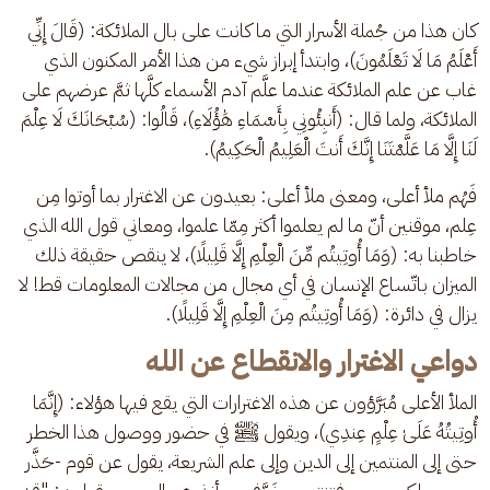
كان هذا من جُملة الأسرار التي ما كانت على بال الملائكة: (قَالَ إِنِّي 
أَعْلَمُ مَا لَا تَعْلَمُونَ)، وابتدأ إبراز شيء من هذا الأمر المكنون الذي 
غاب عن علم الملائكة عندما علَّم آدم الأسماء كلَّها ثمَّ عرضهم على 
الملائكة، ولما قال: (أَنبِئُونِي بِأَسْمَاءِ هَٰؤُلَاءِ)، قَالُوا: (سُبْحَانَكَ لَا عِلْمَ 
لَنَا إِلَّا مَا عَلَّمْتَنَا إِنَّكَ أَنتَ الْعَلِيمُ الْحَكِيمُ).
فَهُم ملأ أعلى، ومعنى ملأ أعلى: بعيدون عن الاغترار بما أوتوا مِن 
عِلم، موقنين أنّ ما لم يعلموا أكثر مِمّا علموا، ومعاني قول الله الذي 
خاطبنا به: (وَمَا أُوتِيتُم مِّنَ الْعِلْمِ إِلَّا قَلِيلًا)، لا ينقص حقيقة ذلك 
الميزان باتّساع الإنسان في أي مجال من مجالات المعلومات قط! لا 
يزال في دائرة: (وَمَا أُوتِيتُم مِنَ الْعِلْمِ إِلَّا قَلِيلًا).
دواعي الاغترار والانقطاع عن الله
الملأ الأعلى مُبَرَّؤون عن هذه الاغترارات التي يقع فيها هؤلاء: (إِنَّمَا 
أُوتِيتُهُ عَلَىٰ عِلْمٍ عِندِي)، ويقول ﷺ في حضور ووصول هذا الخطر 
حتى إلى المنتمين إلى الدين وإلى علم الشريعة، يقول عن قوم -حَذَّر 