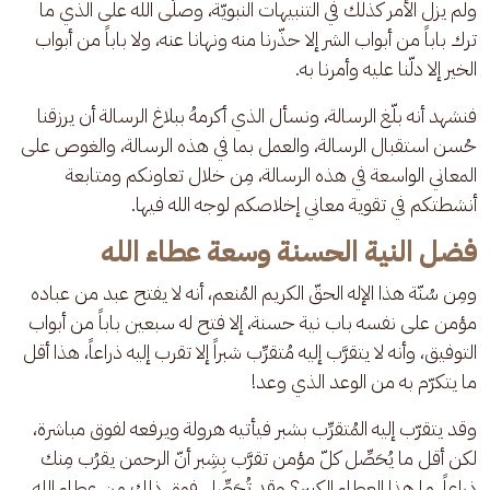
ولم يزل الأمر كذلك في التنبيهات النبويّة، وصلّى الله على الذي ما 
ترك باباً من أبواب الشر إلا حذّرنا منه ونهانا عنه، ولا باباً من أبواب 
الخير إلا دلّنا عليه وأمرنا به. 
فنشهد أنه بلّغ الرسالة، ونسأل الذي أكرمهُ ببلاغ الرسالة أن يرزقنا 
حُسن استقبال الرسالة، والعمل بما في هذه الرسالة، والغوص على 
المعاني الواسعة في هذه الرسالة، مِن خلال تعاونكم ومتابعة 
أنشطتكم في تقوية معاني إخلاصكم لوجه الله فيها.
فضل النية الحسنة وسعة عطاء الله
ومِن سُنّة هذا الإله الحقّ الكريم المُنعم، أنه لا يفتح عبد من عباده 
مؤمن على نفسه باب نية حسنة، إلا فتح له سبعين باباً من أبواب 
التوفيق، وأنه لا يتقرَّب إليه مُتقرِّب شبراً إلا تقرب إليه ذراعاً، هذا أقل 
ما يتكرّم به من الوعد الذي وعد!
وقد يتقرّب إليه المُتقرِّب بشبر فيأتيه هرولة ويرفعه لفوق مباشرة، 
لكن أقل ما يُحَصِّل كلّ مؤمن تقرَّب بِشِبر أنّ الرحمن يقرُب مِنك 
ذراعاً، ما هذا العطاء الكبير؟ وقد تُحَصِّل فوق ذلك مِن عطاء الله.