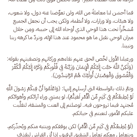
فما أحسَن لنا معاملةً من الله، ولن تعوِّضنا عنه دول، ولا شعوب، 
ولا هيئات، ولا وزارات، ولا أنظمة، ولكن يجب أن نجعل الجميع 
مُسَخَّراً تحت هذا الوحي الذي أوحاه الله إلى حبيبه، ومِن خلال 
ميزان الوحي نقبل ما هو محمود عند هذا الإله، ونردّ ما كرهه ربنا 
ونبينا.
ورعيلنا الأول لخَّص الحق عنهم نقاءهم وزكاتهم وتصفيتهم بقوله: 
(وَلَٰكِنَّ اللَّهَ حَبَّبَ إِلَيْكُمُ الْإِيمَانَ وَزَيَّنَهُ فِي قُلُوبِكُمْ وَكَرَّهَ إِلَيْكُمُ الْكُفْرَ 
وَالْفُسُوقَ وَالْعِصْيَانَ أُولَٰئِكَ هُمُ الرَّاشِدُونَ).
وتمَّ ذلك بالواسطة التي أرسلهم إليها: (وَاعْلَمُوا أَنَّ فِيكُمْ رَسُولَ اللَّهِ 
لَوْ يُطِيعُكُمْ فِي كَثِيرٍ مِّنَ الْأَمْرِ لَعَنِتُّمْ)، لو يمشي وراء آرائكم وأهوائكم 
مُجتهد فيما تروحون فيه.. لوصلتم إلى العنت والمشقة، لتقلَّبت 
عليكم الأمور، لتعبتم في حياتكم.
(لَوْ يُطِيعُكُمْ فِي كَثِيرٍ مِّنَ الْأَمْرِ) لكن يوقفكم وينتبه منكم ويُحذّركم، 
ويتعامل معكم تعامل الشفيق الرفيق، إذا أتى الفراش ليقذف 