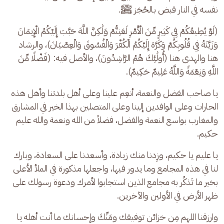
نفسه في النار قبض بالحُجَز ﷺ. 
(لَوْ يُطِيعُكُمْ فِي كَثِيرٍ مِّنَ الْأَمْرِ لَعَنِتُّمْ وَلَٰكِنَّ اللَّهَ حَبَّبَ إِلَيْكُمُ الْإِيمَانَ 
وَزَيَّنَهُ فِي قُلُوبِكُمْ وَكَرَّهَ إِلَيْكُمُ الْكُفْرَ وَالْفُسُوقَ وَالْعِصْيَانَ)، والرشاد 
هنا والهدى هنا (أُولَٰئِكَ هُمُ الرَّاشِدُونَ)، والأصل فيه: (فَضْلًا مِّنَ 
اللَّهِ وَنِعْمَةً وَاللَّهُ عَلِيمٌ حَكِيمٌ).
يا صاحب الفضل والنعمة، أنعِم علينا وعلى أهل بلدتنا وأهل هذه 
الحارات وعلى الوافدين إلينا وعلى المتصلين بهذا الخير في المشارق 
والمغارب بواسع النعمة والفضل، فضلاً من الله ونعمة والله عليم 
حكيم. 
يا عليم يا حكيم، وزِدنا منك زيادة، وأسعدنا على السعادة، وبارك 
لنا في هذه المجامع وما يدور فيها، واجعلها مذكورة في الملأ الأعلى 
بخير ما تَذكُر به مجامع الذين استجابوا لأمرك ودعوة رسولك على 
ظهر الأرض في الأولين والآخرين.
وارزقنا اللهم مِن خزائن توفيقك ومَنِّكَ وإحسانك ما أنت أهله يا 