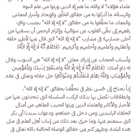
علماء هؤلاء؟ لا والله، ما هم إلا الذين ورثوا من علم النبوة 
والرسالة، ما أدركوا به من حقائق الخَلْق والإيجاد وأسرار المعاش 
والمعاد، ما تحقَّقوا به من حقائق "لا إله إلا الله" بنصيب وافٍ 
رفعهم إلى تنقّي القلوب عن شوائبها، وإكرام الرحمن أن يسقيها من 
أحلى مشاربها؛ في مشارب "لا إله إلا الله" التي قال عنها لأطهر خلقه 
وأعقلهم وأعلمهم وأحلمهم وأكرمهم: (فَاعْلَمْ أَنَّهُ لَا إِلَٰهَ إِلَّا اللَّهُ).
وأسباب الحجاب عن إدراك معاني "لا إله إلا الله" هي الذنوب، وقال 
له داوِ أمتك: (فَاعْلَمْ أَنَّهُ لَا إِلَٰهَ إِلَّا اللَّهُ وَاسْتَغْفِرْ لِذَنبِكَ وَلِلْمُؤْمِنِينَ 
وَالْمُؤْمِنَاتِ وَاللَّهُ يَعْلَمُ مُتَقَلَّبَكُمْ وَمَثْوَاكُمْ) جل جلاله وتعالى في علاه.
إذاً نحتاج إلى حُسن نظر في تحقُّقنا بحقائق "لا إله إلا الله"، 
وانطلاقات نتّصل بها بذلك الركب، السلسلة التي تتحدثون عنها من 
الأخيار والأكابر والعلماء الذين ورثوا الحبيب الطاهر، من أمثال 
الخلفاء الراشدين ومن دخل في حماهم، ودعوات سيدنا أبي بكر 
التي سمعتم عنها، وما جرى بعد ذلك من إنبات أهل العلم في مثل 
هذه البلدة، وظهور كثير مِن حقائق الوصلة الخاصّة بالله تعالى في 