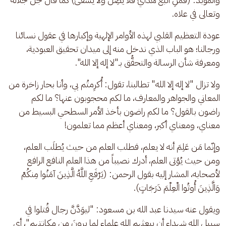
وتعالى في علاه.
عودة التعظيم القلبي لهذه الأوامر الإلهية وإكبارها في عقول نسائنا 
ورجالنا؛ هو الباب الذي ندخل منه إلى ميدان تحقيق العبودية، 
ومعرفة شأن الرسالة والتحقُّق بـ"لا إله إلا الله".
ولا تزال "لا إله إلا الله" تطالبنا، تقول: أُكرِمتُم بي، وأنا بحار زاخرة من 
المعاني والجواهر والمعارف، ما لكم محجوبون عنها؟ ما لكم 
راضون بالقول؟ ما لكم راضون بأخذ الأمر السطحي البسيط من 
معناي، ومعناي أكبر، ومعناي أعظم مما تعلمون!
وإنّما مَن عَلِمَ أنه لا يعلم، فطلب العلم من حيث يُطلَب العلم، 
ومن حيث يُؤتى العلم، أدرك نصيباً من هذا العلم النافع الرافع 
لأصحابه، المشار إليه بقول الرحمن: (يَرْفَعِ اللَّهُ الَّذِينَ آمَنُوا مِنكُمْ 
وَالَّذِينَ أُوتُوا الْعِلْمَ دَرَجَاتٍ).
ويقول عنه سيدنا عبد الله بن مسعود: "ليوَدَّنَّ رجال قُتلوا في 
سبيل الله شهداء أن يبعثهم الله علماء لما يرونَ من مكانتهم"، أي 