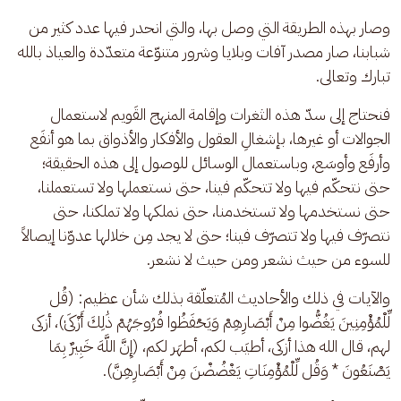
وصار بهذه الطريقة التي وصل بها، والتي انحدر فيها عدد كثير من 
شبابنا، صار مصدر آفات وبلايا وشرور متنوّعة متعدّدة والعياذ بالله 
تبارك وتعالى.
فنحتاج إلى سدّ هذه الثغرات وإقامة المنهج القَويم لاستعمال 
الجوالات أو غيرها، بإشغالِ العقول والأفكار والأذواق بما هو أنفَع 
وأرفَع وأوسَع، وباستعمال الوسائل للوصول إلى هذه الحقيقة؛ 
حتى نتحكّم فيها ولا تتحكّم فينا، حتى نستعملها ولا تستعملنا، 
حتى نستخدمها ولا تستخدمنا، حتى نملكها ولا تملكنا، حتى 
نتصرّف فيها ولا تتصرّف فينا؛ حتى لا يجد مِن خلالها عدوّنا إيصالاً 
للسوء من حيث نشعر ومن حيث لا نشعر.
والآيات في ذلك والأحاديث المُتعلّقة بذلك شأن عظيم: (قُل 
لِّلْمُؤْمِنِينَ يَغُضُّوا مِنْ أَبْصَارِهِمْ وَيَحْفَظُوا فُرُوجَهُمْ ذَٰلِكَ أَزْكَىٰ)، أزكى 
لهم، قال الله هذا أزكى، أطيَب لكم، أطهَر لكم، (إِنَّ اللَّهَ خَبِيرٌ بِمَا 
يَصْنَعُونَ * وَقُل لِّلْمُؤْمِنَاتِ يَغْضُضْنَ مِنْ أَبْصَارِهِنَّ).