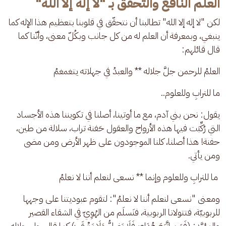
العلم النافع والتحقق بـ "لا إله إلا الله"
لكن "لا إله إلا الله" تطالبنا أن نتحقّق في قلوبنا بتعظيم هذا الإله كما 
ينبغي، وبمعرفة أن العلم له من كل جانب وبكُلّ معنى، وأنّنا كما 
قال قائلهم:
العلمُ للرحمن جلَّ جلاله ** والعبدُ في جهلاته يتغمغمُ
ما للترابِ وللعلوم..
يقول: نحن بني آدم، مع ما أوتينا، أصلنا في تكويننا هذه الأجساد 
التي رُكِّبَت فيها هذه الأرواح والعقول حَفنة تراب، سلالة من طين، 
حفنة! هذا أصلنا، كلنا الموجودون على ظهر الأرض ومن مضى 
ومن يأتي.
 ما للترابِ وللعلوم وإنما ** نسعى لنعلم أننا لا نعلمُ
ومعنى "نسعى لنعلم أننا لا نعلمُ": لتقوم عبوديتنا على وجهها 
للربوبيّة، فتتولانا الربوبية، فنَسلَم من الهُوِيّ في الشقاء القصير 
والمؤبَّد: (فَمَنِ اتَّبَعَ هُدَايَ فَلَا يَضِلُّ وَلَا يَشْقَىٰ) كما قال جل جلاله 