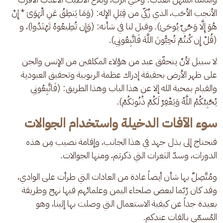
الأنجب الأحَب، الذي زُكّي من قِبَلِ الإله: (وَمَا يَنطِقُ عَنِ الْهَوَىٰ * إِنْ 
هُوَ إِلَّا وَحْيٌ يُوحَىٰ). وقيل لنا في شأنه: (وَإِن تُطِيعُوهُ تَهْتَدُوا)، و 
(قُلْ إِن كُنتُمْ تُحِبُّونَ اللَّهَ فَاتَّبِعُونِي).
لا سبيل لأنْ يتحقّق عبد من هؤلاء المكلفين من الإنس والجن 
على ظهر الأرض بحقيقة إدراك عظمة الربوبية وتحقيق العبودية 
والقيام بمحبة الله إلا عن هذا الباب وهذا الطريق: (فَاتَّبِعُونِي 
يُحْبِبْكُمُ اللَّهُ وَيَغْفِرْ لَكُمْ ذُنُوبَكُمْ).
سوء الآفات الدخيلة واستخدام الجوالات
فنحتاج إلى بذل جهد في هذا الجانب، وإقامة نصيب مِن هذه 
الدورات، وسدّ الثغرات التي ذكرتم، ومنها الجوالات.
ومُتَّصِلٌ بها شأن أيضاً عادة من العادات التي طرأت على الوادي، 
وقد كان رُبّما لبعض صلحاء اليمن وعلمائهم فيها نهج وطريقة 
بعيدة جداً عن كيفية الاستعمال التي وصلت بها إلينا، وهو 
المُسمّى بالقات عندكم.