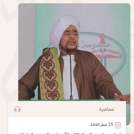
الصورة
محاضرة
25
 صفَر 1448