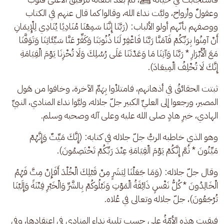
وعقولٌ وأرواح، ولبَّت نداءَ الله، وقالوا كما قال عنهم في الكتاب 
ووصفهم بأنّهم أولو الألباب: (رَبَّنَا إِنَّنَا سَمِعْنَا مُنَادِيًا يُنَادِي لِلْإِيمَانِ 
أَنْ آمِنُوا بِرَبِّكُمْ فَآمَنَّا رَبَّنَا فَاغْفِرْ لَنَا ذُنُوبَنَا وَكَفِّرْ عَنَّا سَيِّئَاتِنَا وَتَوَفَّنَا 
مَعَ الْأَبْرَارِ * رَبَّنَا وَآتِنَا مَا وَعَدْتَنَا عَلَى رُسُلِكَ وَلَا تُخْزِنَا يَوْمَ الْقِيَامَةِ 
إِنَّكَ لَا تُخْلِفُ الْمِيعَادَ).
ثبتت الحقائقُ في أذهانهم، فامتلأوا بِهَمِّ الآخرة، وخافوا من هَول 
المصير، ورجعوا إلى العليِّ الكبير جلّ جلاله، ولبَّوا نداءَ المنادي، النبيِّ 
الهادي، خيرِ هادٍ صلى الله عليه وعلى آله وصحبه وسلم.
وهو الذي خاطبه الربُّ جلّ جلاله في كتابه: (إِنَّكَ مَيِّتٌ وَإِنَّهُمْ 
مَيِّتُونَ * ثُمَّ إِنَّكُمْ يَوْمَ الْقِيَامَةِ عِنْدَ رَبِّكُمْ تَخْتَصِمُونَ). 
وقال جلّ جلاله: (وَمَا جَعَلْنَا لِبَشَرٍ مِنْ قَبْلِكَ الْخُلْدَ أَفَإِنْ مِتَّ فَهُمُ 
الْخَالِدُونَ * كُلُّ نَفْسٍ ذَائِقَةُ الْمَوْتِ وَنَبْلُوكُمْ بِالشَّرِّ وَالْخَيْرِ فِتْنَةً وَإِلَيْنَا 
تُرْجَعُونَ)، جلّ جلاله وتعالى في عُلاه.
فبقيت هذه الأمّةُ على حسب تلبية نداء المنادي في اعتقادها، وفي 