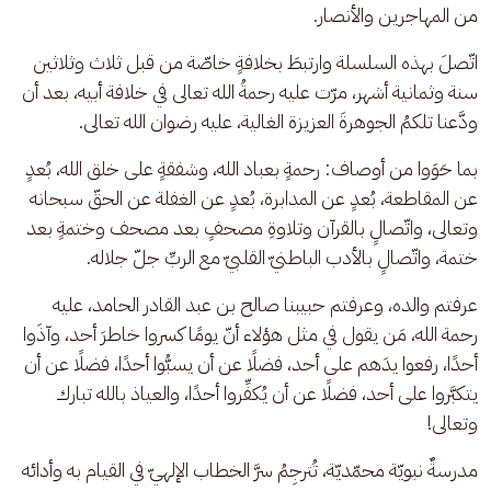
من المهاجرين والأنصار.
اتّصلَ بهذه السلسلة وارتبطَ بخلافةٍ خاصّة من قبل ثلاث وثلاثين 
سنة وثمانية أشهر، مرّت عليه رحمةُ الله تعالى في خلافة أبيه، بعد أن 
ودَّعنا تلكمُ الجوهرةَ العزيزة الغالية، عليه رضوان الله تعالى. 
بما حَوَوا من أوصاف: رحمةٍ بعباد الله، وشفقةٍ على خلق الله، بُعدٍ 
عن المقاطعة، بُعدٍ عن المدابرة، بُعدٍ عن الغفلة عن الحقّ سبحانه 
وتعالى، واتّصالٍ بالقرآن وتلاوةِ مصحفٍ بعد مصحف وختمةٍ بعد 
ختمة، واتّصالٍ بالأدب الباطنيّ القلبيّ مع الربِّ جلّ جلاله.
عرفتم والده، وعرفتم حبيبنا صالح بن عبد القادر الحامد، عليه 
رحمة الله، مَن يقول في مثل هؤلاء أنّ يومًا كسروا خاطرَ أحد، وآذَوا 
أحدًا، رفعوا يدَهم على أحد، فضلًا عن أن يسبُّوا أحدًا، فضلًا عن أن 
يتكبَّروا على أحد، فضلًا عن أن يُكفِّروا أحدًا، والعياذ بالله تبارك 
وتعالى! 
مدرسةٌ نبويّة محمّديّة، تُترجِمُ سرَّ الخطاب الإلهيّ في القيام به وأدائه 