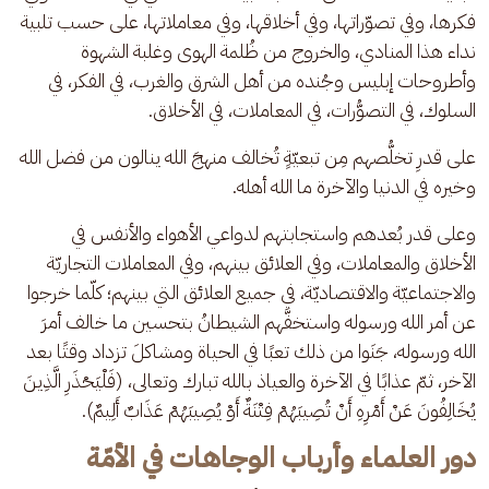
فكرها، وفي تصوّراتها، وفي أخلاقها، وفي معاملاتها، على حسب تلبية 
نداء هذا المنادي، والخروج من ظُلمة الهوى وغلبة الشهوة 
وأطروحات إبليس وجُنده من أهل الشرق والغرب، في الفكر، في 
السلوك، في التصوُّرات، في المعاملات، في الأخلاق.
على قدرِ تخلُّصهم مِن تبعيّةٍ تُخالف منهجَ الله ينالون من فضل الله 
وخيره في الدنيا والآخرة ما الله أهله.
وعلى قدر بُعدهم واستجابتهم لدواعي الأهواء والأنفس في 
الأخلاق والمعاملات، وفي العلائق بينهم، وفي المعاملات التجاريّة 
والاجتماعيّة والاقتصاديّة، في جميع العلائق التي بينهم؛ كلّما خرجوا 
عن أمر الله ورسوله واستخفَّهم الشيطانُ بتحسين ما خالف أمرَ 
الله ورسوله، جَنَوا من ذلك تعبًا في الحياة ومشاكلَ تزداد وقتًا بعد 
الآخر، ثمّ عذابًا في الآخرة والعياذ بالله تبارك وتعالى، (فَلْيَحْذَرِ الَّذِينَ 
يُخَالِفُونَ عَنْ أَمْرِهِ أَنْ تُصِيبَهُمْ فِتْنَةٌ أَوْ يُصِيبَهُمْ عَذَابٌ أَلِيمٌ).
دور العلماء وأرباب الوجاهات في الأمّة