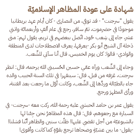
شهادة على عودة المظاهر الإسلاميّة
يقول "سرجنت" - قد توفي، من النصارى - كان أيام عهد بريطانيا 
موجودًا في حضرموت، ثمّ سافر، رجع في عام ألفٍ وأربعمائة واثني 
عشر، جاء إلى شِعب حُود، اتّصل ببعضهم في تريم، يقول لهم: متى 
دَخلة آل الشيخ أبو بكر -يعرفها، يعرف الاصطلاحات لدى المنطقة 
والوادي- قالوا: كان يوم الخميس، قال أنا سآتي للشِّعب.
وجاء إلى الشِّعب ورآه عمّي حسين الحُسيني الله يرحمه، قال: انظر 
سرجنت، عَرَفه من قبل، قال: سينقهر! في تلك السنة الحبيب والده 
جاء بالطيّالة وردَّها إلى الشِّعب، وكانت أوّل ما رجعت بعد الفتنة، 
ورأى المظهرَ ورجع.
يقول عمر بن حامد الحبشي عليه رحمة الله، ركبَ معه -سرجنت- في 
السيارة مع رجعوهم، قال: قال هذه المظاهرُ نحن جِئنا لها 
بالشيوعيّة من أجل تقضي عليها! ظلّت سنين والظاهر أنّنا فشلنا! 
-يقول- ما بين عشيّةٍ وضحاها ترجع بقوّةٍ كما كانت وأقوى!