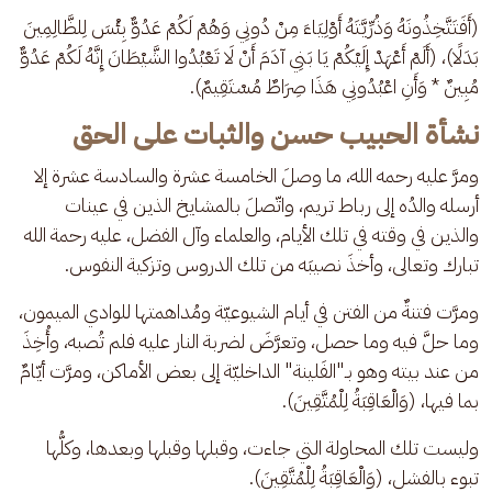
(أَفَتَتَّخِذُونَهُ وَذُرِّيَّتَهُ أَوْلِيَاءَ مِنْ دُونِي وَهُمْ لَكُمْ عَدُوٌّ بِئْسَ لِلظَّالِمِينَ 
بَدَلًا)، (أَلَمْ أَعْهَدْ إِلَيْكُمْ يَا بَنِي آدَمَ أَنْ لَا تَعْبُدُوا الشَّيْطَانَ إِنَّهُ لَكُمْ عَدُوٌّ 
مُبِينٌ * وَأَنِ اعْبُدُونِي هَذَا صِرَاطٌ مُسْتَقِيمٌ).
نشأة الحبيب حسن والثبات على الحق
ومرَّ عليه رحمه الله، ما وصلَ الخامسة عشرة والسادسة عشرة إلا 
أرسله والدُه إلى رباط تريم، واتّصلَ بالمشايخ الذين في عينات 
والذين في وقته في تلك الأيام، والعلماء وآل الفضل، عليه رحمة الله 
تبارك وتعالى، وأخذَ نصيبَه من تلك الدروس وتزكية النفوس.
ومرَّت فتنةٌ من الفتن في أيام الشيوعيّة ومُداهمتها للوادي الميمون، 
وما حلَّ فيه وما حصل، وتعرَّضَ لضربة النار عليه فلم تُصبه، وأُخِذَ 
من عند بيته وهو بـ"الفَلينة" الداخليّة إلى بعض الأماكن، ومرَّت أيّامٌ 
بما فيها، (وَالْعَاقِبَةُ لِلْمُتَّقِينَ).
وليست تلك المحاولة التي جاءت، وقبلها وقبلها وبعدها، وكلُّها 
تبوء بالفشل، (وَالْعَاقِبَةُ لِلْمُتَّقِينَ).