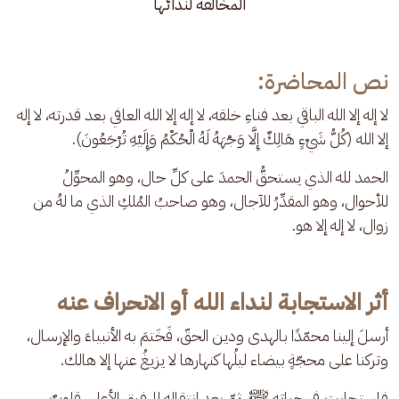
المخالفة لندائها
نص المحاضرة:
لا إله إلا الله الباقي بعد فناءِ خلقه، لا إله إلا الله العافي بعد قدرته، لا إله 
إلا الله (كُلُّ شَيْءٍ هَالِكٌ إِلَّا وَجْهَهُ لَهُ الْحُكْمُ وَإِلَيْهِ تُرْجَعُونَ).
الحمد لله الذي يستحقُّ الحمدَ على كلِّ حال، وهو المحوِّلُ 
للأحوال، وهو المقدِّرُ للآجال، وهو صاحبُ المُلكِ الذي ما لهُ من 
زوال، لا إله إلا هو.
أثر الاستجابة لنداء الله أو الانحراف عنه
أرسلَ إلينا محمّدًا بالهدى ودين الحقّ، فَخَتمَ به الأنبياءَ والإرسال، 
وتركنا على محجّةٍ بيضاء ليلُها كنهارها لا يزيغُ عنها إلا هالك.
فاستجابت في حياته ﷺ، ثمّ بعد انتقاله للرفيق الأعلى قلوبٌ 