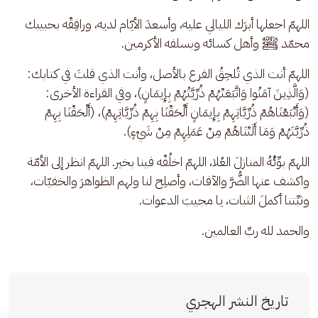
اللهمّ اجعلها أبرَك الليالي عليه، وأسعدَ الأيّام لديه، ورافِقْه بحبيبك 
محمّد ﷺ وأهل كسائه وبسلفه الأكرمين.
اللهمّ أنت الذي تُلحِقُ الفرع بالأصل، وأنت الذي قلتَ في كتابك: 
(وَالَّذِينَ آمَنُوا وَاتَّبَعَتْهُمْ ذُرِّيَّتُهُمْ بِإِيمَانٍ)، وفي القراءة الأخرى: 
(وَأَتْبَعْنَاهُمْ ذُرِّيَّاتِهِمْ بِإِيمَانٍ أَلْحَقْنَا بِهِمْ ذُرِّيَّاتِهِمْ)، (أَلْحَقْنَا بِهِمْ 
ذُرِّيَّتَهُمْ وَمَا أَلَتْنَاهُمْ مِنْ عَمَلِهِمْ مِنْ شَيْءٍ).
اللهمّ بوِّئْهُ المنازلَ العُلا، اللهمّ اخلُفْه فينا بخير. اللهمّ انظر إلى الأمّة 
واكشف عنها الضُّرَّ والآفات، وأصلِح لنا ولهم الظواهرَ والخفيّات، 
وثبِّتنا أكملَ الثبات، يا مجيبَ الدعوات.
والحمد لله ربِّ العالمين.
تاريخ النشر الهجري