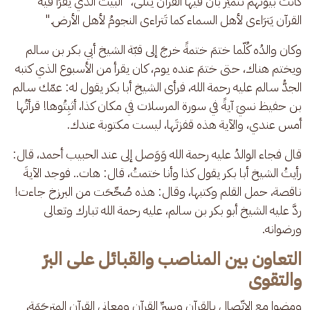
كانت بيوتهم تتميّز بأنّ فيها القرآن يُتلى، "البيتُ الذي يُقرَأُ فيه 
القرآن يَترَاءى لأهل السماء كما تَتراءى النجومُ لأهل الأرض."
وكان والدُه كُلّما ختمَ ختمةً خرجَ إلى قبّة الشيخ أبي بكر بن سالم 
ويختم هناك، حتى ختمَ عنده يوم، كان يقرأ من الأسبوع الذي كتبه 
الجدُّ سالم عليه رحمة الله، فرأى الشيخ أبا بكر يقول له: عمّك سالم 
بن حفيظ نسيَ آيةً في سورة المرسلات في مكان كذا، أثبِتُوها! قرأتُها 
أمس عندي، والآية هذه قفزتَها، ليست مكتوبة عندك.
قال فجاء الوالدُ عليه رحمة الله وَوَصل إلى عند الحبيب أحمد، قال: 
رأيتُ الشيخ أبا بكر يقول كذا وأنا ختمتُ، قال: هات.. فوجد الآيةَ 
ناقصة، حمل القلم وكتبها، وقال: هذه صُحِّحَت من البرزخ جاءت! 
ردَّ عليه الشيخ أبو بكر بن سالم، عليه رحمة الله تبارك وتعالى 
ورضوانه.
التعاون بين المناصب والقبائل على البرّ
والتقوى
ومضوا مع الاتّصال بالقرآن وبِسرِّ القرآن ومعاني القرآن المترجَمَة، 