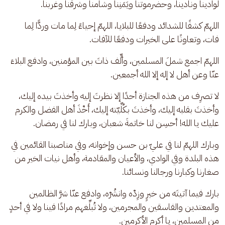
لوادينا ونادينا، وحضرموتنا ويَمَنِنا وشامنا وشرقنا وغربنا. 
اللهمّ كشفًا للشدائد ودفعًا للبلايا، اللهمّ إحياءً لِما مات وردًّا لِما 
فات، وتعاونًا على الخيرات ودفعًا للآفات.
اللهمّ اجمع شملَ المسلمين، وألِّف ذاتَ بين المؤمنين، وادفع البلاءَ 
عنّا وعن أهل لا إله إلا الله أجمعين.
لا تصرِف من هذه الجنازة أحدًا إلا نظرتَ إليه وأخذتَ بيده إليك، 
وأخذتَ بقلبه إليك، وأخذتَ بكُلِّيّته إليك، أَخْذَ أهل الفضل والكرم 
عليك يا الله! أحسِن لنا خاتمةَ شعبان، وبارك لنا في رمضان. 
وبارك اللهمّ لنا في عليّ بن حسن وإخوانه، وفي مناصبنا القائمين في 
هذه البلدة وفي الوادي، والأعيان والمقادمة، وأهل نيات الخير من 
صغارنا وكبارنا ورجالنا ونسائنا.
بارك فيما آتيتَه من خيرٍ وزِدْه وانشُرْه، وادفع عنّا شرَّ الظالمين 
والمعتدين والفاسقين والمجرمين، ولا تُبلِّغهم مرادًا فينا ولا في أحدٍ 
من المسلمين، يا أكرم الأكرمين.