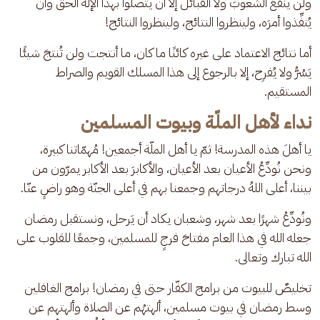
ولن ينفعَ الشعوبَ ولا القبائلَ إلا أن يتّصلوا بهذا الإله الحقّ وأن 
يُنفِّذوا أمرَه، ولينظروا النتائج، ولينظروا النتائج! 
أما نتائج الاعتماد على غيره كائنًا ما كان، ما أنتجت ولن تُنتجَ شيئًا 
يَسُرُّ ولا يُفرِح، إلا بالرجوع إلى هذا المسلك القويم والصراط 
المستقيم.
نداء لأهل الملّة وبيوت المسلمين
يا أهلَ هذه المدرسة! ثمّ يا أهل الملّة أجمعين! مُهمّاتنا كبيرة، 
ونحن نُودِّعُ الأعيان بعد الأعيان، والأكابرَ بعد الأكابر يمرّون من 
بيننا، أعلى اللهُ درجاتهم وجمعنا بهم في أعلى الجنّة وهو راضٍ عنّا.
ونُودِّعُ شهرًا بعد شهر، وشعبان يكاد أن يَرحل، ونستقبل رمضان 
جعله الله في هذا العام مفتاحَ فرجٍ للمسلمين، وجمعًا للقلوب على 
الله تبارك وتعالى.
تخليصٌ للبيوت من برامج الكفّار حتى في رمضان! برامج الغافلين 
وسط رمضان في بيوت مسلمين، ألهتهُم عن الصلاة وألهتهم عن 