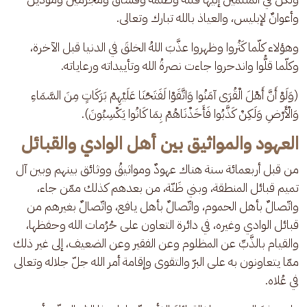
وأعوانٌ لإبليس، والعياذ بالله تبارك وتعالى.
وهؤلاء كلّما كَثُروا وظهروا عذَّبَ اللهُ الخلقَ في الدنيا قبل الآخرة، 
وكلّما قلُّوا واندحروا جاءت نصرةُ الله وتأييداته ورعاياته. 
(وَلَوْ أَنَّ أَهْلَ الْقُرَى آمَنُوا وَاتَّقَوْا لَفَتَحْنَا عَلَيْهِمْ بَرَكَاتٍ مِنَ السَّمَاءِ 
وَالْأَرْضِ وَلَكِنْ كَذَّبُوا فَأَخَذْنَاهُمْ بِمَا كَانُوا يَكْسِبُونَ).
العهود والمواثيق بين أهل الوادي والقبائل
من قبل أربعمائة سنة هناك عهودٌ ومواثيقُ ووثائق بينهم وبين آل 
تميم قبائل المنطقة، وبني ظَنّة، من بعدهم كذلك ممّن جاء، 
واتّصالٌ بأهل الحموم، واتّصالٌ بأهل يافع، واتّصالٌ بغيرهم من 
قبائل الوادي وغيره، في دائرة التعاون على حُرُمات الله وحفظها، 
والقيام بالذَّبِّ عن المظلوم وعن الفقير وعن الضعيف، إلى غير ذلك 
ممّا يتعاونون به على البرّ والتقوى وإقامة أمر الله جلّ جلاله وتعالى 
في عُلاه.