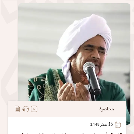
الصورة
محاضرة
16
 صفَر 1448