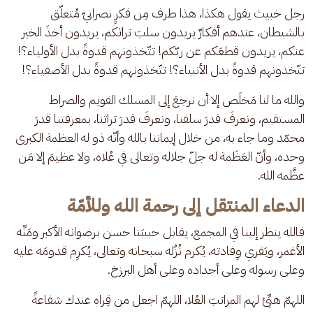
رجل خبيث يقول هكذا، هذا طرف مِن فكرٍ نصرانيّ مُتعلّق 
بالشيطان، عندهم أفكارٌ يريدون سلبَ تراثكم، يريدون أخذَ الخير 
عنكم، يريدون قطعَكم عن ربّكم! تتّخذونهم قدوةً بدل الأولياء؟! 
تتّخذونهم قدوةً بدل الأنبياء؟! تتّخذونهم قدوةً بدل الأصفياء؟!
والله ما لنا مَخلَص إلا أن نرجعَ إلى المسلك القويم والصراط 
المستقيم، ونعرفَ قدرَ سلفنا، ونعرفَ قدرَ تراثنا، بمعرفتنا قدرَ 
محمّد وما جاء به، من خلال إيماننا بالله وأنّه ذو له العظمة الكبرى 
وحده، وأنّ العَظَمة له جلّ جلاله وتعالى في عُلاه، ولا عظيمَ إلا مَن 
عظَّمه الله.
الدعاء المنتقل إلى رحمة الله وللأمّة
فالله ينظر إلينا في المجمع، يقابل حبيبَنا حسن برضوانه الأكبر ومَنِّه 
الأغمر، ويَقري وِفادته، يُكرم نُزُله سبحانه وتعالى، يُكرِم قدومَه عليه 
وعلى رسوله وعلى أجداده وعلى أهل البرزخ.
اللهمّ هيِّئ لهم المراتبَ العُلا، اللهمّ اجعل من قِراه عندك شفاعةً 