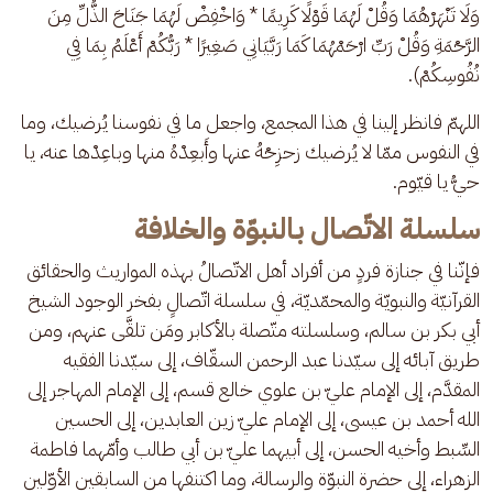
وَلَا تَنْهَرْهُمَا وَقُلْ لَهُمَا قَوْلًا كَرِيمًا * وَاخْفِضْ لَهُمَا جَنَاحَ الذُّلِّ مِنَ 
الرَّحْمَةِ وَقُلْ رَبِّ ارْحَمْهُمَا كَمَا رَبَّيَانِي صَغِيرًا * رَبُّكُمْ أَعْلَمُ بِمَا فِي 
نُفُوسِكُمْ).
اللهمّ فانظر إلينا في هذا المجمع، واجعل ما في نفوسنا يُرضيك، وما 
في النفوس ممّا لا يُرضيك زحزِحْهُ عنها وأَبعِدْهُ منها وباعِدْها عنه، يا 
حيُّ يا قيّوم.
سلسلة الاتّصال بالنبوّة والخلافة
فإنّنا في جنازة فردٍ من أفراد أهل الاتّصالُ بهذه المواريث والحقائق 
القرآنيّة والنبويّة والمحمّديّة، في سلسلة اتّصالٍ بفخر الوجود الشيخ 
أبي بكر بن سالم، وسلسلته متّصلة بالأكابر ومَن تلقَّى عنهم، ومن 
طريق آبائه إلى سيّدنا عبد الرحمن السقّاف، إلى سيّدنا الفقيه 
المقدَّم، إلى الإمام عليّ بن علوي خالع قسم، إلى الإمام المهاجر إلى 
الله أحمد بن عيسى، إلى الإمام عليّ زين العابدين، إلى الحسين 
السِّبط وأخيه الحسن، إلى أبيهما عليّ بن أبي طالب وأمّهما فاطمة 
الزهراء، إلى حضرة النبوّة والرسالة، وما اكتنفها من السابقين الأوّلين 