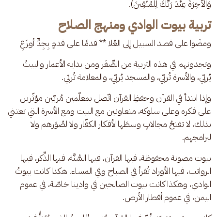
وَالْآخِرَةُ عِنْدَ رَبِّكَ لِلْمُتَّقِينَ).
تربية بيوت الوادي ومنهج الصلاح
ومضَوا على قصد السبيل إلى العُلا ** قدمًا على قدمٍ بِجِدٍّ أوزَعِ
وتجدونهم في هذه التربية من الصِّغَر ومن بداية الأعمار والبيتُ 
يُربّي، والأسرة تُربّي، والمسجد يُربّي، والمعلامة تُربّي. 
وإذا ابتدأ في القرآن وحفظِ القرآن اتّصل بمعلّمين مُربّين مؤثّرين 
على فكره وعلى سلوكه، متعاونين مع البيت ومع الأسرة التي تعتني 
بذلك، لا تفتحُ مجالاتٍ وسطَها لأفكار الكفّار ولا لصُوَرهم ولا 
لبرامجهم.
بيوت مصونة محفوظة، فيها القرآن، فيها السُّنَّة، فيها الذِّكر، فيها 
الرواتب، فيها الأوراد تُقرأ في الصباح وفي المساء. هكذا كانت بيوتُ 
الوادي، وهكذا كانت بيوت الصالحين في وادينا خاصّة، في عموم 
اليمن، في عموم أقطار الأرض. 