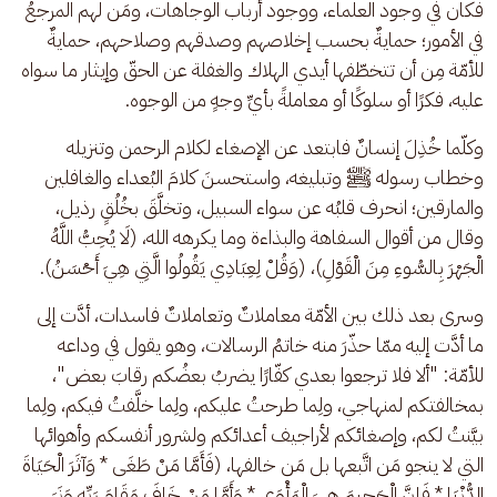
فكان في وجود العلماء، ووجود أرباب الوجاهات، ومَن لهم المرجعُ 
في الأمور؛ حمايةٌ بحسب إخلاصهم وصدقهم وصلاحهم، حمايةٌ 
للأمّة مِن أن تتخطّفها أيدي الهلاك والغفلة عن الحقّ وإيثار ما سواه 
عليه، فكرًا أو سلوكًا أو معاملةً بأيِّ وجهٍ من الوجوه.
وكلّما خُذِلَ إنسانٌ فابتعد عن الإصغاء لكلام الرحمن وتنزيله 
وخطاب رسوله ﷺ وتبليغه، واستحسنَ كلامَ البُعداء والغافلين 
والمارقين؛ انحرف قلبُه عن سواء السبيل، وتخلَّقَ بخُلُقٍ رذيل، 
وقال من أقوال السفاهة والبذاءة وما يكرهه الله، (لَا يُحِبُّ اللَّهُ 
الْجَهْرَ بِالسُّوءِ مِنَ الْقَوْلِ)، (وَقُلْ لِعِبَادِي يَقُولُوا الَّتِي هِيَ أَحْسَنُ).
وسرى بعد ذلك بين الأمّة معاملاتٌ وتعاملاتٌ فاسدات، أدَّت إلى 
ما أدَّت إليه ممّا حذّرَ منه خاتمُ الرسالات، وهو يقول في وداعه 
للأمّة: "ألا فلا ترجعوا بعدي كفّارًا يضربُ بعضُكم رقابَ بعض"، 
بمخالفتكم لمنهاجي، ولِما طرحتُ عليكم، ولِما خلَّفتُ فيكم، ولِما 
بيَّنتُ لكم، وإصغائكم لأراجيف أعدائكم ولشرور أنفسكم وأهوائها 
التي لا ينجو مَن اتَّبعها بل مَن خالفها، (فَأَمَّا مَنْ طَغَى * وَآثَرَ الْحَيَاةَ 
الدُّنْيَا * فَإِنَّ الْجَحِيمَ هِيَ الْمَأْوَى * وَأَمَّا مَنْ خَافَ مَقَامَ رَبِّهِ وَنَهَى 