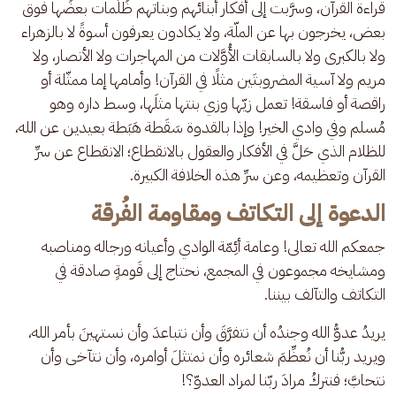
قراءة القرآن، وسرَّبت إلى أفكار أبنائهم وبناتهم ظُلُمات بعضُها فوق 
بعض، يخرجون بها عن الملّة، ولا يكادون يعرفون أسوةً لا بالزهراء 
ولا بالكبرى ولا بالسابقات الأُوَّلات من المهاجرات ولا الأنصار، ولا 
مريم ولا آسية المضروبتَين مثلًا في القرآن! وأمامها إما ممثّلة أو 
راقصة أو فاسقة! تعمل زيّها وزي بنتها مثلَها، وسط داره وهو 
مُسلم وفي وادي الخير! وإذا بالقدوة سَقَطة هَبَطة بعيدين عن الله، 
للظلام الذي حَلَّ في الأفكار والعقول بالانقطاع؛ الانقطاع عن سرِّ 
القرآن وتعظيمه، وعن سرِّ هذه الخلافة الكبيرة.
الدعوة إلى التكاتف ومقاومة الفُرقة
جمعكم الله تعالى! وعامة أئِمّة الوادي وأعيانه ورجاله ومناصبه 
ومشايخه مجموعون في المجمع، نحتاج إلى قَومةٍ صادقة في 
التكاتف والتآلف بيننا. 
يريدُ عدوُّ الله وجندُه أن نتفرَّقَ وأن نتباعدَ وأن نستهينَ بأمر الله، 
ويريد ربُّنا أن نُعظِّمَ شعائره وأن نمتثلَ أوامره، وأن نتآخى وأن 
نتحابَّ؛ فنتركُ مرادَ ربّنا لمراد العدوّ؟!