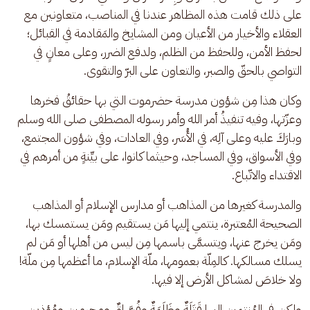
على ذلك قامت هذه المظاهر عندنا في المناصب، متعاونين مع 
العقلاء والأخيار من الأعيان ومن المشايخ والمَقادمة في القبائل؛ 
لحفظ الأمن، وللحفظ من الظلم، ولدفع الضرر، وعلى معانٍ في 
التواصي بالحقّ والصبر، والتعاون على البرّ والتقوى.
وكان هذا مِن شؤون مدرسة حضرموت التي بها حقائقُ فخرها 
وعزّتها، وفيه تنفيذُ أمر الله وأمر رسوله المصطفى صلى الله وسلم 
وبارَكَ عليه وعلى آلِه، في الأُسَر، وفي العادات، وفي شؤون المجتمع، 
وفي الأسواق، وفي المساجد، وحيثما كانوا، على بيِّنةٍ من أمرهم في 
الاقتداء والاتّباع.
والمدرسة كغيرها من المذاهب أو مدارس الإسلام أو المذاهب 
الصحيحة المُعتبرة، ينتمي إليها مَن يستقيم ومَن يستمسك بها، 
ومَن يخرج عنها، ويتسمَّى باسمها مِن ليس من أهلها أو مَن لم 
يسلك مسالكها. كالمِلّة بعمومها، ملّة الإسلام، ما أعظمها مِن ملّة! 
ولا خلاصَ لمشاكل الأرض إلا فيها. 
ولكن في المُنتمين إليها قَتَلَةٌ وظَلَمَةٌ وفُسَّاقٌ ومجرمين ومُؤذين 