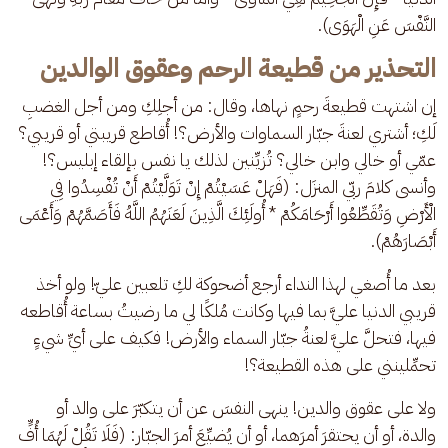
النَّفْسَ عَنِ الْهَوَى).
التحذير من قطيعة الرحم وعقوق الوالدين
إن اشتهت قطيعةَ رحمٍ نهاها، وقال: من أجلِكِ ومن أجل الغضبِ 
لَكِ؛ أشتري لعنةَ جبّار السماوات والأرض؟! أُقاطع قريبتي أو قريبي؟ 
عمّي أو خالي وابن خالي؟ تُزيِّنين لذلك يا نفس بإلقاء إبليس؟! 
وأنسى كلامَ ربّي المنزَل: (فَهَلْ عَسَيْتُمْ إِنْ تَوَلَّيْتُمْ أَنْ تُفْسِدُوا فِي 
الْأَرْضِ وَتُقَطِّعُوا أَرْحَامَكُمْ * أُولَئِكَ الَّذِينَ لَعَنَهُمُ اللَّهُ فَأَصَمَّهُمْ وَأَعْمَى 
أَبْصَارَهُمْ).
بعد ما أُصغي لهذا النداء أرجع أضحوكة لكِ تلعبين عليّ! ولو أخذ 
قريبي الدنيا عليَّ بما فيها وكانت مُلكًا لي ما رضيتُ بساعة أُقاطعه 
فيها، فتحلَّ عليَّ لعنةُ جبّار السماء والأرض! فكيف على أيِّ شيءٍ 
تحمِّلينني على هذه القطيعة؟!
ولا على عقوق والدين! ينهى النفسَ عن أن يتكبّرَ على والد أو 
والدة، أو أن يحتقرَ أمرَهما، أو أن يُضيِّعَ أمرَ الجبّار: (فَلَا تَقُلْ لَهُمَا أُفٍّ 