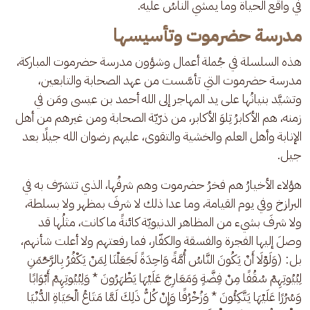
في واقع الحياة وما يمشي الناسُ عليه.
مدرسة حضرموت وتأسيسها
هذه السلسلة في جُملة أعمال وشؤون مدرسة حضرموت المباركة، 
مدرسة حضرموت التي تأسَّست من عهد الصحابة والتابعين، 
وتشيَّد بنيانُها على يد المهاجر إلى الله أحمد بن عيسى ومَن في 
زمنه، هم الأكابرُ تِلوَ الأكابر، من ذرّيّة الصحابة ومن غيرهم من أهل 
الإنابة وأهل العلم والخشية والتقوى، عليهم رضوان الله جيلًا بعد 
جيل.
هؤلاء الأخيارُ هم فخرُ حضرموت وهم شرفُها، الذي تتشرّف به في 
البرازخ وفي يوم القيامة، وما عدا ذلك لا شرفَ بمظهر ولا بسلطة، 
ولا شرفَ بشيء من المظاهر الدنيويّة كائنةً ما كانت، مثلُها قد 
وصلَ إليها الفجرة والفسقة والكفّار، فما رفعتهم ولا أعلت شأنهم، 
بل: (وَلَوْلَا أَنْ يَكُونَ النَّاسُ أُمَّةً وَاحِدَةً لَجَعَلْنَا لِمَنْ يَكْفُرُ بِالرَّحْمَنِ 
لِبُيُوتِهِمْ سُقُفًا مِنْ فِضَّةٍ وَمَعَارِجَ عَلَيْهَا يَظْهَرُونَ * وَلِبُيُوتِهِمْ أَبْوَابًا 
وَسُرُرًا عَلَيْهَا يَتَّكِئُونَ * وَزُخْرُفًا وَإِنْ كُلُّ ذَلِكَ لَمَّا مَتَاعُ الْحَيَاةِ الدُّنْيَا 