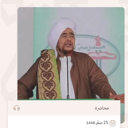
الصورة
محاضرة
25
 صفَر 1448