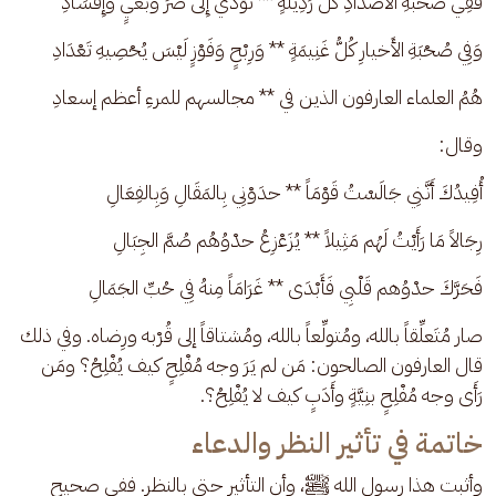
فَفِي صُحبةِ الأَضْدادِ كُلُّ رَذِيلَةٍ ** تُؤَدِّي إِلَى ضُرٍّ وَبَغْيٍ وَإِفْسَادِ
وَفِي صُحْبَةِ الأَخيارِ كُلُّ غَنِيمَةٍ ** وَرِبْحٍ وَفَوْزٍ لَيْسَ يُحْصِيهِ تَعْدَادِ
هُمُ العلماء العارفون الذين في ** مجالسهم للمرءِ أعظم إسعادِ
وقال: 
أُفِيدُكَ أَنَّنِي جَالَسْتُ قَوْمَاً ** حدَوْنِي بِالمَقَالِ وَبِالفِعَالِ
رِجَالاً مَا رَأَيْتُ لَهُم مَثِيلاً ** يُزَعْزِعُ حدْوُهُم صُمَّ الجِبَالِ
فَحَرَّكَ حدْوُهم قَلْبِي فَأَبْدَى ** غَرَامَاً مِنهُ فِي حُبِّ الجَمَالِ
صار مُتَعلِّقاً بالله، ومُتولِّعاً بالله، ومُشتاقاً إلى قُرْبه ورِضاه. وفي ذلك 
قال العارفون الصالحون: مَن لم يَرَ وجه مُفْلِحٍ كيف يُفْلِحُ؟ ومَن 
رَأَى وجه مُفْلِحٍ بنِيَّةٍ وأَدَبٍ كيف لا يُفْلِحُ؟.
خاتمة في تأثير النظر والدعاء
وأثبت هذا رسول الله ﷺ، وأن التأثير حتى بالنظر. ففي صحيح 