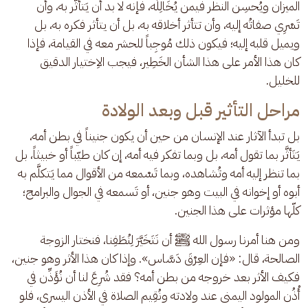
الميزان ويُحسِن النظر فيمن يُخَالِلُه، فإنه لا بد أن يَتأثَّر به، وأن 
تَسْرِي صفاتُه إليه، وأن تتأثر أخلاقه به، بل أن يتأثر فكره به، بل 
ويميل قلبه إليه؛ فيكون ذلك مُوجِباً للحشر معه في القيامة، فإذا 
كان هذا الأمر على هذا الشأن الخَطِير، فيجب الاِختيار الدقيق 
للخليل.
مراحل التأثير قبل وبعد الولادة
بل تبدأ الآثار عند الإنسان من حين أن يكون جنيناً في بطن أمه، 
يَتَأثَّر بما تقول أمه، بل وبما تفكر فيه أمه، إن كان طيّباً أو خبيثاً، بل 
بما تنظر إليه أمه وتُشاهده، وبما تَسْمعه من الأقوال مما يَتكلَّم به 
أبوه أو إخوانه في البيت وهو جنين، أو تَسمعه في الجوال والبرامج؛ 
كلّها مؤثرات على هذا الجنين. 
ومن هنا أمرنا رسول الله ﷺ أن نَتَخَيَّرَ لِنُطَفِنا، فنختار الزوجة 
الصالحة، قال: «فإن العِرْقَ دَسَّاس». وإذا كان هذا الأثر وهو جنين، 
فكيف الأثر بعد خروجه من بطن أمه؟ فقد شُرِعَ لنا أن نُؤَذِّن في 
أُذُن المولود اليمنى عند ولادته ونُقِيم الصلاة في الأذن اليسرى، فلو 