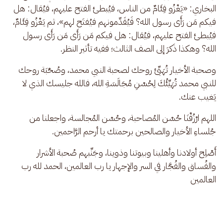
البخاري: «يَغْزُو فِئَامٌ من الناس، فيُبطئ الفتح عليهم، فيُقال: هل 
فيكم مَن رَأَى رسول الله؟ فَيُقَدِّمونهم فيُفتَح لهم»، ثم يَغْزُو فِئَامٌ، 
فيُبطئ الفتح عليهم، فيُقال: هل فيكم مَن رَأَى مَن رَأَى رسول 
الله؟ وهكذا ذَكرَ إلى الصف الثالث؛ ففيه تأثير النظر. 
وصحبة الأخيار تُهَيِّئ روحك لصحبة النبي محمد، وصُحْبَة روحك 
للنبي محمد تُهَيِّئُكَ لِحُسْنِ مُجَالَسَةِ الله، فالله جليسك الذي لا 
يَغيب عنك. 
اللهم ارْزُقْنَا حُسْن المُصاحبة، وحُسْن المُجالسة، واجعلنا من 
جُلساءِ الأخيار والصالحين برحمتك يا أرحم الرَّاحمين.
أَصْلِح أولادنا وأهلينا وبيوتنا وذوينا، وجَنِّبهم صُحبة الأشرار 
والفُساق والفُجَّار في السر والإجهار يا رب العالمين، الحمد لله رب 
العالمين