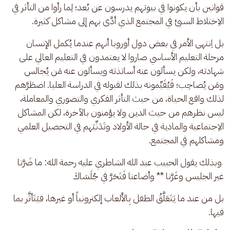
قوانين بأن يكونوا في بيوتهم يدرسون عن بُعد؛ لِما رأوا من التأثر في 
الاِختلاط السيئ في المجتمع الذي أدَّى بهم إلى مشاكل كثيرة. 
بل اِنتهى الأمر في بعض دول أوروبا أنهم عندما يُكمل الإنسان 
مرحلة التعليم الأساسي صاروا لا يعتمدون في التعليم العالي على 
شهادته، ولكن يسألون عنه أساتذته ويسألون عنه مَن يُجالس 
ومَن يُصاحِب؛ فَيُقَيِّمونه بذلك لقبوله في الدراسة العليا. اضطَرَّهم 
لذلك واقع الحياة، من حيث التأثر الفكري والتصوري والمعاملة، 
ليس نظرهم من حيث الدين ولا يؤمنون بالآخرة، لكن المشاكل 
الاِجتماعية والمادية في حالة الأولاد وتَدَنِّيَهم في التحصيل العلمي 
ومشاكلهم في المجتمع.
 وبذلك يقول الحبيب عبد الله الشاطري عليه رحمة الله: ما ضَرَّنا 
غير الجليس وغَرَّنا ** وأضاعنا فَتَحَرَّ في جُلَسَاكَ
بل من عند ما يَتَعَلَّقُ الطفل بِالأَلعاب إلكترونياً أو غيرها، فيَتَأثَّر بما 
فيها.