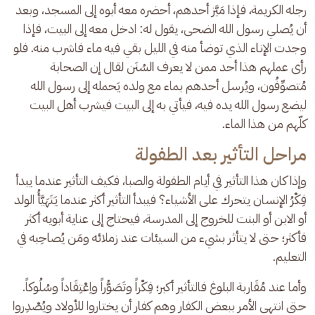
رجله الكريمة، فإذا مَيَّز أحدهم، أحضره معه أبوه إلى المسجد، وبعد 
أن يُصلي رسول الله الضحى، يقول له: ادخل معه إلى البيت، فإذا 
وجدت الإناء الذي توضأ منه في الليل بقي فيه ماء فاشرب منه. فلو 
رأى عملهم هذا أحد ممن لا يعرف السُنَن لقال إن الصحابة 
مُتصوِّفُون، ويُرسل أحدهم بماء مع ولده يَحمله إلى رسول الله 
ليضع رسول الله يده فيه، فيأتي به إلى البيت فيشرب أهل البيت 
كلّهم من هذا الماء.
مراحل التأثير بعد الطفولة
وإذا كان هذا التأثير في أيام الطفولة والصبا، فكيف التأثير عندما يبدأ 
فِكْرُ الإنسان يتحرك على الأشياء؟ فيبدأ التأثير أكثر عندما يَتَهَيَّأُ الولد 
أو الابن أو البنت للخروج إلى المدرسة، فيحتاج إلى عناية أبويه أكثر 
فأكثر؛ حتى لا يتأثر بشيء من السيئات عند زملائه ومَن يُصاحِبه في 
التعليم. 
وأما عند مُقَاربة البلوغ فالتأثير أكبر؛ فِكْراً وتَصَوُّراً واِعْتِقَاداً وسُلُوكاً. 
حتى انتهى الأمر ببعض الكفار وهم كفار أن يختاروا للأولاد ويُصْدِروا 