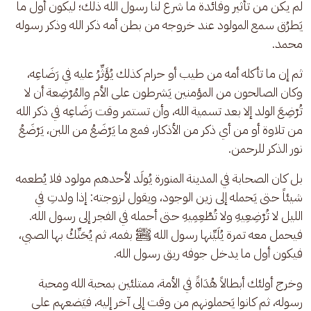
لم يكن من تأثير وفائدة ما شرع لنا رسول الله ذلك؛ ليكون أول ما 
يَطرُق سمع المولود عند خروجه من بطن أمه ذكر الله وذكر رسوله 
محمد.
ثم إن ما تأكله أمه من طيب أو حرام كذلك يُؤَثِّرُ عليه في رَضَاعِه، 
وكان الصالحون من المؤمنين يَشرطون على الأم والمُرْضِعة أن لا 
تُرْضِعَ الولد إلا بعد تسمية الله، وأن تستمر وقت رَضَاعِه في ذكر الله 
من تلاوة أو من أي ذكر من الأذكار، فمع ما يَرْضَعُ من اللبن، يَرْضَعُ 
نور الذكر للرحمن.
بل كان الصحابة في المدينة المنورة يُولَد لأحدهم مولود فلا يُطعمه 
شيئاً حتى يَحمله إلى زين الوجود، ويقول لزوجته: إذا ولدتِ في 
الليل لا تُرْضِعِيهِ ولا تُطْعِمِيهِ حتى أحمله في الفجر إلى رسول الله. 
فيحمل معه تمرة يُلَيِّنها رسول الله ﷺ بفمه، ثم يُحَنِّكُ بها الصبي، 
فيكون أول ما يدخل جوفه ريق رسول الله. 
وخرج أولئك أبطالاً هُدَاةً في الأمة، ممتلئين بمحبة الله ومحبة 
رسوله، ثم كانوا يَحملونهم من وقت إلى آخر إليه، فيَضعهم على 