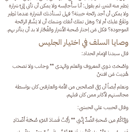
يَطير منه الشرر، ثم يقول: أنا سأُجالِسه ولا يمكن أن تأتي إليَّ شرارة 
ولا يمكن أن أجد رائحة خبيثة؟ فهل تَستأذنك الشرارة عندما تَطِير 
وتَقَعُ عليك أم لا؟ وهل تملك أنفك وشمك أن لا يَشُمَّ الرائحة 
الموجودة؟ فكل مَن اِختار صُحبة الأشرار والفُجَّار لا بد أن يتأثر بهم.
وصايا السلف في اختيار الجليس
قال سيدنا الإمام الحداد: 
واصْحَبْ ذوي المعروف والعلم والهدى ** وجانب ولا تصحب 
هُدِيتَ مَن افتتنْ
ونعلم أيضاً أن رُقي الصالحين من الأمة والعارفين كان بواسطة 
مجالستهم لأكابر ممن كان قبلهم. 
وقال الحبيب علي الحبشي:
وَإيَّاكُمُ مـِن صُحبةِ الضِّدِّ إِنَّنِي ** رَأَيْتُ فَسَادَ المَرْءِ صُحْبَةَ أَضْدَادِ