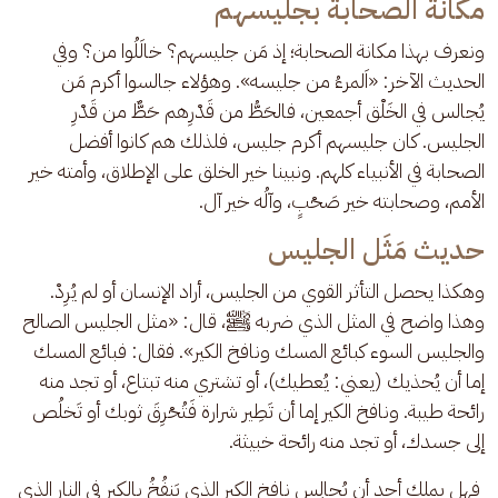
مكانة الصحابة بجليسهم
ونعرف بهذا مكانة الصحابة؛ إذ مَن جليسهم؟ خالَلُوا من؟ وفي 
الحديث الآخر: «اَلمرءُ من جليسه». وهؤلاء جالسوا أكرم مَن 
يُجالس في الخَلْق أجمعين، فالحَطُّ من قَدْرِهم حَطٌّ من قَدْرِ 
الجليس. كان جليسهم أكرم جليس، فلذلك هم كانوا أفضل 
الصحابة في الأنبياء كلهم. ونبينا خير الخلق على الإطلاق، وأمته خير 
الأمم، وصحابته خير صَحْبٍ، وآلُه خير آل. 
حديث مَثَل الجليس
وهكذا يحصل التأثر القوي من الجليس، أراد الإنسان أو لم يُرِدْ. 
وهذا واضح في المثل الذي ضربه ﷺ، قال: «مثل الجليس الصالح 
والجليس السوء كبائع المسك ونافخ الكير». فقال: فبائع المسك 
إما أن يُحذيك (يعني: يُعطيك)، أو تشتري منه تبتاع، أو تجد منه 
رائحة طيبة. ونافخ الكير إما أن تَطِير شرارة فَتُحْرِقَ ثوبك أو تَخلُص 
إلى جسدك، أو تجد منه رائحة خبيثة.
 فهل يملك أحد أن يُجالِس نافخ الكير الذي يَنفُخُ بالكير في النار الذي 