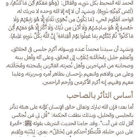
الحمد لله المحيط بكل شيء، والقائل: (وَهُوَ مَعَكُمْ أَيْنَ مَا كُنتُمْ)، و 
(لَيْسَ كَمِثْلِهِ شَيْءٌ). ونشهد أن لا إله إلا الله وحده لا شريك له، 
الواحد اَلقَيُّوم الحي، (مَا يَكُونُ مِن نَّجْوَىٰ ثَلَاثَةٍ إِلَّا هُوَ رَابِعُهُمْ وَلَا 
خَمْسَةٍ إِلَّا هُوَ سَادِسُهُمْ وَلَا أَدْنَىٰ مِن ذَٰلِكَ وَلَا أَكْثَرَ إِلَّا هُوَ مَعَهُمْ أَيْنَ 
مَا كَانُوا ۖ ثُمَّ يُنَبِّئُهُم بِمَا عَمِلُوا يَوْمَ الْقِيَامَةِ ۚ إِنَّ اللَّهَ بِكُلِّ شَيْءٍ عَلِيمٌ). 
ونشهد أن سيدنا محمداً عبده ورسوله، أكرم جليس في الخلائق، 
وأعظم خليل بِمُخَالَلته يُتَقَرَّب إلى الخالق، وعلى آله وأهل بيته 
وصحابته من المهاجرين وأهل نُصرته، الفائزين بِصُحبَته ومُخَالَلته، 
وعلى من والاهم واتبعهم بإحسان بظاهر أمره وسريرته، وعلينا 
معهم وفيهم، إنه أكرم الأكرمين وأرحم الراحمين.
أساس التأثر بالصاحب
أما بعد؛ فإن الله تبارك وتعالى خالق الإنسان كوَّنه على هيئة تتأثر 
بالجليس والخليل، وبذلك نطقت الحكمة: "قُل لي مَن تُجالس 
أقل لك مَن أنت". وقد جاءنا الحديث الشريف بقوله ﷺ: «اَلمرءُ 
على دينِ خليلهِ، فَلْيَنظُرْ أحدكم مَن يُخَالِلُ». يعني: لِيَنْتَبِه ويُقِيم 