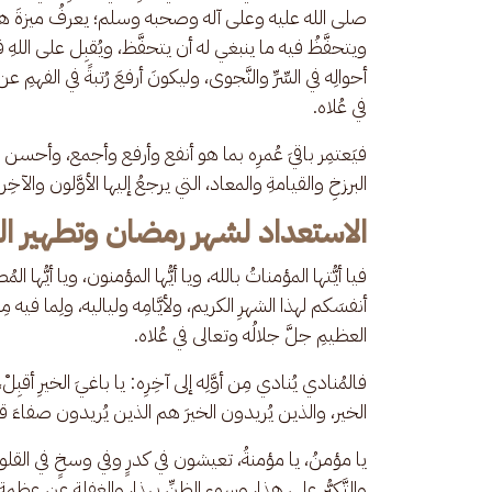
صلى الله عليه وعلى آله وصحبه وسلم؛ يعرفُ ميزةَ هذا ال
ويتحفَّظُ فيه ما ينبغي له أن يتحفَّظ، ويُقبِل على اللهِ فيه إق
أحوالِه في السِّرِّ والنَّجوى، وليكونَ أرفعَ رُتبةً في الفهمِ 
في عُلاه. 
فيَعتمِر باقيَ عُمرِه بما هو أنفع وأرفع وأجمع، وأحسن وأبيَن
البرزخِ والقيامةِ والمعاد، التي يرجعُ إليها الأوَّلون والآخ
الاستعداد لشهر رمضان وتطهير ا
فيا أيُّتها المؤمناتُ بالله، ويا أيُّها المؤمنون، ويا أيُّها ال
أنفسَكم لهذا الشهرِ الكريم، ولأيَّامِه ولياليه، ولِما فيه م
العظيمِ جلَّ جلالُه وتعالى في عُلاه. 
فالمُنادي يُنادي مِن أوَّلِه إلى آخِرِه: يا باغيَ الخيرِ أقبِلْ،
الخير، والذين يُريدون الخيرَ هم الذين يُريدون صفاءَ قل
يا مؤمنُ، يا مؤمنةُ، تعيشون في كدرٍ وفي وسخٍ في القلو
والتَّكبُّرِ على هذا، وسوءِ الظنِّ بهذا، والغفلةِ عن عظمةِ ال