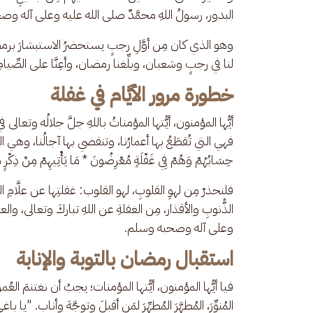
البدور، رسولُ اللهِ محمَّدٌ صلى الله عليه وعلى آله و
وهو الذي كان مِن أوَّلِ رجبٍ يستحضرُ الاستبشارَ برمضان، 
لنا في رجبٍ وشعبان، وبلِّغنا رمضان، وأعِنَّا على الصِّيامِ
خطورة مرور الأيَّام في غفلة
أيُّها المؤمنون، أيُّتها المؤمناتُ باللهِ جلَّ جلالُه وتعالى في
فهي التي تُقطَعُ بها أعمارُنا، وتنقضي بها آجالُنا، وهي التي تُقر
حِسَابُهُمْ وَهُمْ فِي غَفْلَةٍ مُعْرِضُونَ * مَا يَأْتِيهِمْ مِنْ ذِكْرٍ مِن
فلنحذرْ مِن لهوِ القلوبِ، لهو القلوب: غفلتِها عن علَّامِ ا
الذُّنوبِ والأقذار، مِن الغفلةِ عن اللهِ تباركَ وتعالى، والع
وعلى آله وصحبه وسلم.
استقبال رمضان بالتوبة والإنابة
فيا أيُّها المؤمنون، أيُّتها المؤمنات؛ يجبُ أن نغتنمَ العُمر،
المُنوِّرَ، المُطهَّرَ المُطهِّرَ لمَن أقبلَ وتوجَّهَ وأناب. "يا ب