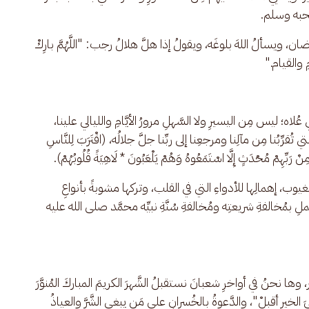
صحبه وسلم.
ويسألُ اللهَ بلوغَه، ويقولُ إذا هلَّ هلالُ رجب: "اللَّهُمَّ بارِكْ 
 والقيام."
 عُلاه؛ ليس مِن اليسيرِ ولا السَّهلِ مرورُ الأيَّامِ والليالي علينا، 
ِّبُنا مِن مآلِنا ومرجعِنا إلى ربِّنا جلَّ جلالُه، (اقْتَرَبَ لِلنَّاسِ 
ْ رَبِّهِمْ مُحْدَثٍ إِلَّا اسْتَمَعُوهُ وَهُمْ يَلْعَبُونَ * لَاهِيَةً قُلُوبُهُمْ).
لغيوب، إهمالِها للأدواءِ التي في القلب، وتركها مشوبةً بأنواعِ 
ملِ بمُخالفةِ شريعتِه ومُخالفةِ سُنَّةِ نبيِّه محمَّد صلى الله عليه 
 وها نحنُ في أواخرِ شعبانَ نستقبلُ الشَّهرَ الكريمَ المباركَ المُنوَّرَ 
اغيَ الخيرِ أقبِلْ"، والدَّعوةُ بالخُسرانِ على مَن يبغي الشَّرَّ والعياذُ 