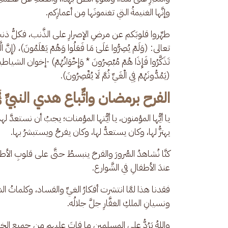
وإنَّها الغنيمةُ التي تغنمونَها مِن أعمارِكم. 
طهِّروا قلوبَكم عن مرضِ الإصرارِ على الذَّنب، فكلُّ ذنب
تعالى: (وَلَمْ يُصِرُّوا عَلَىٰ مَا فَعَلُوا وَهُمْ يَعْلَمُونَ)، (إِنَّ
تَذَكَّرُوا فَإِذَا هُمْ مُبْصِرُونَ * وَإِخْوَانُهُمْ) -إخ
(يَمُدُّونَهُمْ فِي الْغَيِّ ثُمَّ لَا يُقْصِرُونَ).
الفرح برمضان واتِّباع هدي النبيِ
يا أيُّها المؤمنون، يا أيُّتها المؤمنات؛ يجبُ أن نستعدَّ لهذه ا
يهتزُّ لها، وكان يستعدُّ لها، وكان يفرحُ ويستبشرُ بها. 
كنَّا نُشاهدُ السُّرورَ والفرحَ ينبسطُ حتَّى على قلوبِ الأطف
عندَ الأطفالِ في الشَّوارع. 
فقدنا هذا لمَّا انتشرت أفكارُ الغيِّ والفساد، وكلماتُ السُّو
ونسيانِ الملكِ الغفَّارِ جلَّ جلالُه. 
واللهُ يَرُدُّ على المسلمين ما فاتَ عليهم مِن جميعِ الخير،