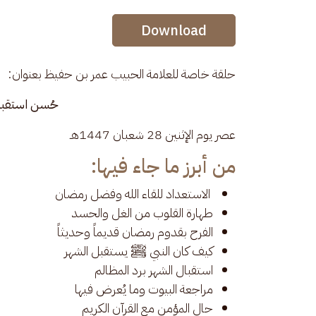
Audio Stream
Download
حلقة خاصة للعلامة الحبيب عمر بن حفيظ بعنوان: 
حُسن استقبا
عصر يوم الإثنين 28 شعبان 1447هـ
من أبرز ما جاء فيها:
الاستعداد للقاء الله وفضل رمضان
طهارة القلوب من الغل والحسد
الفرح بقدوم رمضان قديماً وحديثاً
كيف كان النبي ﷺ يستقبل الشهر
استقبال الشهر برد المظالم
مراجعة البيوت وما يُعرض فيها
حال المؤمن مع القرآن الكريم