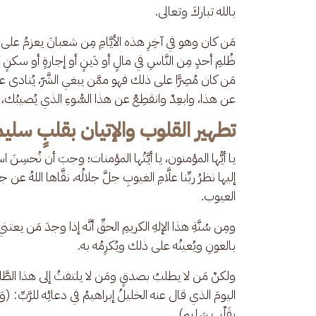
بالله تباركَ وتعالى. 
مَن كان وهو في آخِرِ هذه الأيَّامِ مِن شعبانَ يعزمُ على الا
ظُلمِ أحدٍ مِن النَّاسِ في مالٍ أو دَينٍ أو إجارةٍ أو سكن
مَن كان مُصِرًّا على ذلك فهو ممَّن يبغي الشَّرّ، يُنادى عليه
عن هذا، وابعِدْ وانقطِعْ عن هذا السُّوءِ الذي يُصيبُك، وا
تطهير القلوب والإتيان بقلبٍ سلي
يا أيُّها المؤمنون، يا أيَّتُها المؤمنات؛ وجبَ أن نُحسِنَ اس
إليها نظرُ ربِّنا علَّامِ الغيوبِ جلَّ جلالُه، نقَّاها اللهُ 
العيوب.
ومِن سُنَّةِ هذا الإلهِ الكريمِ الحقِّ أنَّه إذا وجدَ مَن يع
بالعونِ ويُعينُه على ذلك ويُكرِمُه به.
ولكنْ مَن لا يطلبُ بصدقٍ ومَن لا يلتفتُ إلى هذا الطَّلب
اليومَ الذي قال عنه الخليلُ إبراهيمُ في دعائِه للرَّبِّ: (وَلَا تُخْزِنِي ي
بِقَلْبٍ سَلِيمٍ).