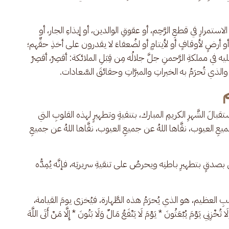
ستمرارِ في قطعِ الرَّحِم، أو عقوقِ الوالدين، أو إيذاءِ الجار، أو 
ٍ أو أرضٍ لأوقافٍ أو لأيتامٍ أو لضُعفاءَ لا يقدرون على أخذِ حقِّهم؛ 
 في مملكةِ الرَّحمنِ جلَّ جلالُه مِن قِبَلِ الملائكة: أقصِرْ، أقصِرْ 
لذي تُحرَمُ به الخيراتِ والمبرَّاتِ وحقائقَ السَّعادات.
م
تقبالَ الشَّهرِ الكريمِ المبارك، بتنقيةٍ وتطهيرٍ لهذه القلوبِ التي 
عن جميعِ العيوب، نقَّاها اللهُ عن جميعِ العيوب، نقَّاها اللهُ عن جميعِ 
تني بصدقٍ بتطهيرِ باطنِه ويحرصُ على تنقيةِ سريرتِه، فإنَّه يُمِدُّه 
ِ العظيم، هو الذي يُحرَمُ هذه الطَّهارة، فيُخزى يومَ القيامة، 
َوْمَ يُبْعَثُونَ * يَوْمَ لَا يَنْفَعُ مَالٌ وَلَا بَنُونَ * إِلَّا مَنْ أَتَى اللَّهَ 