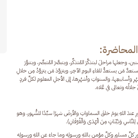
لمحاضرة:
 وجعلها مراحلَ ليتذكَّرَ المُتذكِّر، ويتبصَّرَ المُتبصِّر، ويتنوَّرَ 
ر، ويستعدَّ مَن يستعدُّ للقاءِ اليومِ الآخِر، ويتزوَّدَ مَن يتزوَّدُ مِن خلالِ 
شهُرِ وأسابيعِها، والسنواتِ وأشهُرِها، إلى الأجلِ المعلومِ لكلِّ فردٍ 
ّ جلالُه وتعالى في عُلاه.
ورِ عندَ اللهِ يومَ خلقَ السماواتِ والأرضَ شهرًا سيِّدًا للشُّهور، وهو 
نَّاسِ وَبَيِّنَاتٍ مِنَ الْهُدَى وَالْفُرْقَانِ). 
 كلِّ مسلمٍ وكلِّ مؤمنٍ باللهِ ورسولِه وما جاءَ عن اللهِ ورسولِه 