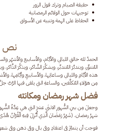
حقيقة الصيام وترك قول الزور
توجيهات حول الولائم الرمضانية
الحفاظ على الهمة وتنبيه عن الأسواق
نص ا
الحمدُ لله خالقِ الليالي والأيَّام، والأسابيع والأشهُر والسنين،
المُتنوِّر، ويتدبَّرَ المُتدبِّر، ويشكُرَ الشَّاكر، ويذكُرَ الذَّاك
هذه الأيَّامِ والليالي وساعاتِها، والأسابيعِ وأيَّامِها، والأ
مِن هؤلاءِ المُكلَّفين، والساعةِ التي يلقى فيها الرَّبَّ جلَ
فضل شهر رمضان ومكانته
وجعلَ مِن بينِ الشُّهورِ الاثنَي عشرَ التي هي عِدَّةُ الشُّه
شهرُ رمضان. (شَهْرُ رَمَضَانَ الَّذِي أُنْزِلَ فِيهِ الْقُرْآنُ هُدًى لِل
فوجبَ أن يتميَّزَ في اعتقادِ وفي بالِ وفي ذهنِ وفي شعورِ