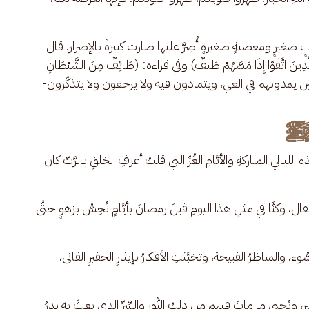
ٍ صغيرٍ ومعصيةٍ صغيرةٍ أُصِرَّ عليها صارت كبيرةً بالإصرار. قال 
 الَّذِينَ اتَّقَوْا إِذَا مَسَّهُمْ طَيفٌ) وفي قراءة: (طَائِفٌ مِنَ الشَّيْطَانِ 
وان الشياطين يمدونهم في الغي، ويتمادون فيه ولا يرجعون ولا يتذكّرون- 
ّ ﷺ
لليالي المباركةِ والأيَّامِ الغُرِّ التي قلبُ أعرفِ الخلقِ بالرَّبِّ كان 
ال، وكنَّا في مثلِ هذا اليومِ قبلَ رمضانَ بأيَّامٍ نُحِسُّ بزهوٍ حتَّى 
ء، والمناظرُ القبيحة، وتخبَّثتِ الأفكارُ بإيثارِ الحقيرِ الفاني، 
 ويُحيي ما ماتَ فيهم مِن ذلك النُّورِ والسِّرِّ الذي بعثَ به بدرُ 