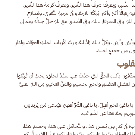
شَّهر، ويعرفُ شرفَ هذا الشَّهر، ويعرفُ كرامةَ هذا الشَّهر، 
بالًا أكبرَ وأكثر، يُهيِّئُه للارتقاءِ في مرتبةِ التَّقوى، ولصلاحِ 
عن اللهِ، وفي المعرفةِ بالله، وفي الصِّدقِ مع اللهِ جلَّ جلالُه وتعالى 
 وأزيَن، وكلُّ ذلك زادٌ للقاءِ ربِّ الأرباب، الملكِ الجوَّاد، ولدارِ 
ِرون مِن جميعِ العباد.
لقلوب
مُصدِّقون بأنباءِ الحقِّ التي حدَّثَ عنها سيِّدُ الخلق؛ يجبُ أن تُهيِّئوا 
ِن الفضلِ العظيمِ والخيرِ الجسيمِ والمنِّ الفخيمِ مِن اللهِ العليِّ 
 يا باغيَ الخيرِ أقبِلْ، يا باغيَ الشَّرِّ أقصِرْ، فيُدعى مَن يُريدون 
وبِهم ونقاءَها عن الشَّوائب.
ب؛ في كدرٍ مِن بُغضِ هذا، والتَّحامُلِ على هذا، وحسدِ هذا، 
لهِ الجبَّار؛ طهِّروا قلوبَكم، طهِّروا قلوبَكم؛ فإنَّها الفرصةُ لكم، 