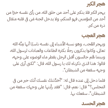
هجر الكبر
يهجر الكبر فلا يتكبر على أحد من خلق الله، من رأى نفسه خيرًا من 
أحد من المؤمنين فهو المتكبر، ولا يدخل الجنة مَن في قلبه مثقال 
ذرة من كبر.
هجر العجب
ويهجر العُجب، وهو نسبة الأشياء إلى نفسه ناسيًا أنها مِنَّة الله 
تعالى، وكانوا يذكرون رجلًا بكثرة الطاعات والعبادات لرسول الله، 
وبينما هُم جالسون أقبل الرجل يقطر ماء الوضوء على وجهه، 
قالوا: هذا الذي ذكرناه لك يا رسول الله، قال: "لكني أرى على 
وجهه سفعة من الشيطان".
فلما دخل إلى عنده قال له: "أحَدَّثتكَ نفسك أنك خير من في 
المجلس؟" قال: نعم، قال: "فقد رأيتها على وجهك سفعة من 
الشيطان"، سفعك بها.
هجر الحسد