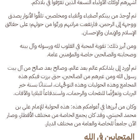
أشهرهم أولئك الأولياء التسعة الذين تفرّقوا في بلادكم.
ثم أوجدَ من بينكم أصفياء وأتقياء ومخلصين، تلقَّوا الأنوار بِصدق 
ووجهة إلى الرحمن، فارتفعت مراتبهم وربَّوا من حولهم؛ على حقائق 
الإسلام والإيمان والإحسان.
ومن أبرز ذلك: تقوية المحبة في القلوب لله ورسوله وآل بيته 
وصحابته والصالحين خاصة والمؤمنين عامة.
ثم أورد إلى بلدانكم عالم بعد عالم، وصالح بعد صالح من آل بيت 
رسول الله ومن غيرهم من الصالحين، حتى برزت فيكم هذه 
المجامع وهذه الحوليات وهذه التوجُّهات، استنانًا بسنة خير 
البريات وتعرُّضًا للنفحات والرحمات، واستدفاعاً للبلايا والآفات.
وكان من أبرزها في أعوامكم هذه: هذه الحولية للإمام علي بن 
محمد الحبشي، وقد كان يجمع الخاصة من مختلف الأقطار، وصار 
الآن جامعاً للخاصة والعامة من مختلف الديار.
المتحابين في الله