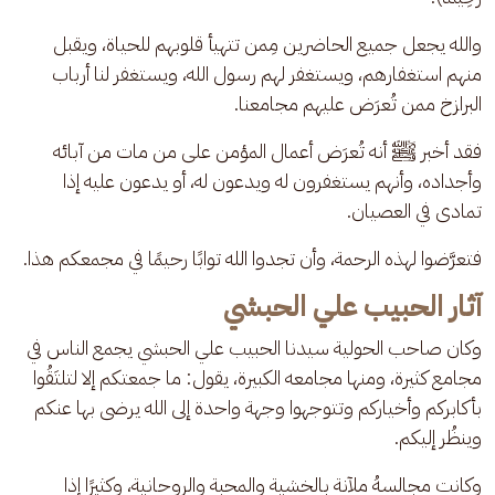
والله يجعل جميع الحاضرين مِمن تتهيأ قلوبهم للحياة، ويقبل 
منهم استغفارهم، ويستغفر لهم رسول الله، ويستغفر لنا أرباب 
البرازخ ممن تُعرَض عليهم مجامعنا.
فقد أخبر ﷺ أنه تُعرَض أعمال المؤمن على من مات من آبائه 
وأجداده، وأنهم يستغفرون له ويدعون له، أو يدعون عليه إذا 
تمادى في العصيان.
فتعرَّضوا لهذه الرحمة، وأن تجدوا الله توابًا رحيمًا في مجمعكم هذا.
آثار الحبيب علي الحبشي
وكان صاحب الحولية سيدنا الحبيب علي الحبشي يجمع الناس في 
مجامع كثيرة، ومنها مجامعه الكبيرة، يقول: ما جمعتكم إلا لتلتَقُوا 
بأكابركم وأخياركم وتتوجهوا وجهة واحدة إلى الله يرضى بها عنكم 
وينظُر إليكم.
وكانت مجالسهُ ملآنة بالخشية والمحبة والروحانية، وكثيرًا إذا 