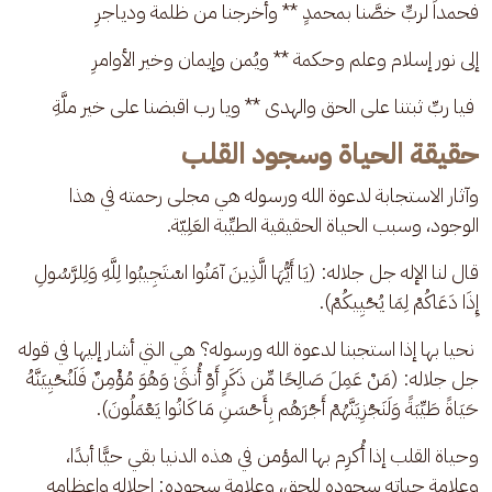
فحمداً لربٍّ خصَّنا بمحمدٍ ** وأخرجنا من ظلمة ودياجرِ
إلى نور إسلام وعلم وحكمة ** ويُمن وإيمان وخير الأوامرِ
 فيا ربِّ ثبتنا على الحق والهدى ** ويا رب اقبضنا على خير ملَّةِ
حقيقة الحياة وسجود القلب
وآثار الاستجابة لدعوة الله ورسوله هي مجلى رحمته في هذا 
الوجود، وسبب الحياة الحقيقية الطيِّبة العَلِيّة.
قال لنا الإله جل جلاله: (يَا أَيُّهَا الَّذِينَ آمَنُوا اسْتَجِيبُوا لِلَّهِ وَلِلرَّسُولِ 
إِذَا دَعَاكُمْ لِمَا يُحْيِيكُمْ).
 نحيا بها إذا استجبنا لدعوة الله ورسوله؟ هي التي أشار إليها في قوله 
جل جلاله: (مَنْ عَمِلَ صَالِحًا مِّن ذَكَرٍ أَوْ أُنثَىٰ وَهُوَ مُؤْمِنٌ فَلَنُحْيِيَنَّهُ 
حَيَاةً طَيِّبَةً وَلَنَجْزِيَنَّهُمْ أَجْرَهُم بِأَحْسَنِ مَا كَانُوا يَعْمَلُونَ).
وحياة القلب إذا أُكرِم بها المؤمن في هذه الدنيا بقي حيًّا أبدًا، 
وعلامة حياته سجوده للحق، وعلامة سجوده: إجلاله وإعظامه 