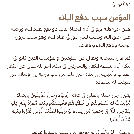
يَحْكُمُونَ).
المؤمن سبب لدفع البلاء
فمَن حيَّ قلبه فهو في أيام الحياة الدنيا ذو نفع لعباد الله، ورحمة 
على خلق الله، وسبب لنشر النور في عباد الله، وهو سبب لنزول 
الرحمة ودفع البلاء والآفات.
كما قال سبحانه وتعالى عن المؤمنين والمؤمنات الذين كانوا في 
مكة، أيام سُلطة الكفار والمشركين في مكة، أخَّر الله تعالى عن الكفار 
العذاب وأمهلهم إلى مدة حتى تاب من تاب ورجع إلى الإسلام من 
سَبَقت له السعادة.
يقول جل جلاله وتعالى في علاه: (وَلَوْلَا رِجَالٌ مُّؤْمِنُونَ وَنِسَاءٌ 
مُّؤْمِنَاتٌ لَّمْ تَعْلَمُوهُمْ أَن تَطَئُوهُمْ فَتُصِيبَكُم مِنْهُم مَّعَرَّةٌ بِغَيْرِ عِلْمٍ 
لِيُدْخِلَ اللَّهُ فِي رَحْمَتِهِ مَن يَشَاءُ لَوْ تَزَيَّلُوا لَعَذَّبْنَا الَّذِينَ كَفَرُوا مِنْهُمْ 
عَذَابًا أَلِيمًا).
ومعنى (لَوْ تَزَيَّلُوا): لو خرجوا من بينهم وبعدوا عنهم.