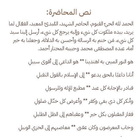
نص المحاضرة:
الحمد لله الحيّ القيوم، الحاضر الشهيد، المُبدئ المعيد، الفعّال لما 
يريد، بيده ملكوت كل شيء وإليه يرجع كل شيء، أرسل إلينا سيد 
كل شيء، مَن ختم به الرسالة وأحسن به الدلالة، وجعلنا به خير 
أمة، عبده المصطفى محمد وحبيبه المختار أحمد.
هو النور المبين به اهتدينا ** هو الداعي إلى أقوى سبيلِ
أتانا داعيًا بالحق يدعو ** إلى الإسلام بالقول الثقيلِ
فبادر بالإجابة كل عبد ** مطيع للإله وللرسولِ
وأنكر كل ذي بغي وكفر ** وأعرض كل ختّال ضلولِ
ففاز المقبلون بكل خير ** وعقباهم إلى الظل الظليلِ 
وخاب المعرضون وكان عقبى ** معاصيهم إلى الخزي الوبيلِ