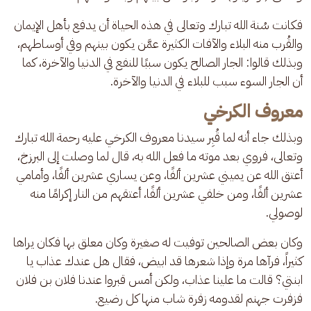
فكانت سُنة الله تبارك وتعالى في هذه الحياة أن يدفع بأهل الإيمان 
والقُرب منه البلاء والآفات الكثيرة عمَّن يكون بينهم وفي أوساطهم، 
وبذلك قالوا: الجار الصالح يكون سببًا للنفع في الدنيا والآخرة، كما 
أن الجار السوء سبب للبلاء في الدنيا والآخرة.
معروف الكرخي
وبذلك جاء أنه لما قُبِر سيدنا معروف الكرخي عليه رحمة الله تبارك 
وتعالى، فروي بعد موته ما فعل الله به، قال لما وصلت إلى البرزخ، 
أعتق الله عن يميني عشرين ألفًا، وعن يساري عشرين ألفًا، وأمامي 
عشرين ألفًا، ومن خلفي عشرين ألفًا، أعتقهم من النار إكرامًا منه 
لوصولي.
وكان بعض الصالحين توفيت له صغيرة وكان معلق بها فكان يراها 
كثيراً، فرآها مرة وإذا شعرها قد ابيض، فقال هل عندك عذاب يا 
ابنتي؟ قالت ما علينا عذاب، ولكن أمس قبروا عندنا فلان بن فلان 
فزفرت جهنم لقدومه زفرة شاب منها كل رضيع.