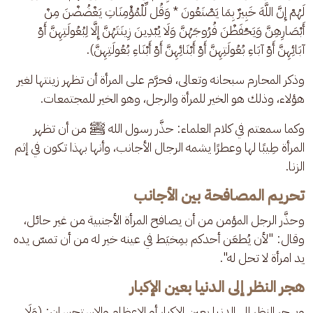
لَهُمْ إِنَّ اللَّهَ خَبِيرٌ بِمَا يَصْنَعُونَ * وَقُل لِّلْمُؤْمِنَاتِ يَغْضُضْنَ مِنْ 
أَبْصَارِهِنَّ وَيَحْفَظْنَ فُرُوجَهُنَّ وَلَا يُبْدِينَ زِينَتَهُنَّ إِلَّا لِبُعُولَتِهِنَّ أَوْ 
آبَائِهِنَّ أَوْ آبَاءِ بُعُولَتِهِنَّ أَوْ أَبْنَائِهِنَّ أَوْ أَبْنَاءِ بُعُولَتِهِنَّ). 
وذكر المحارم سبحانه وتعالى، فحرَّم على المرأة أن تظهر زينتها لغير 
هؤلاء، وذلك هو الخير للمرأة والرجل، وهو الخير للمجتمعات.
وكما سمعتم في كلام العلماء: حذَّر رسول الله ﷺ من أن تظهر 
المرأة طِيبًا لها وعطرًا يشمه الرجال الأجانب، وأنها بهذا تكون في إثم 
الزنا.
تحريم المصافحة بين الأجانب
وحذَّر الرجل المؤمن من أن يصافح المرأة الأجنبية من غير حائل، 
وقال: "لأن يُطعَن أحدكم بمِخيَط في عينه خير له من أن تمسّ يده 
يد امرأة لا تحل له".
هجر النظر إلى الدنيا بعين الإكبار
ويهجر النظر إلى الدنيا بعين الإكبار أو الإعظام والاستحسان: (وَلَا 