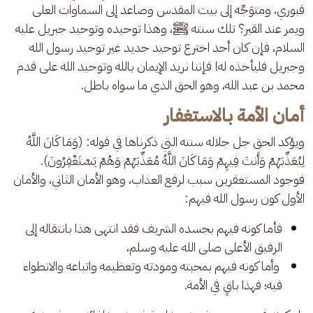
قبوري، ومتوَجِّه إلى بيت المقدس وصاعد إلى السماوات العلى 
ويمر عند القبر؟ تلك سنته ﷺ، وهذا توحيده وتوحيد جبريل عليه 
السلام، فإن كان أحد اخترع توحيد جديد غير توحيد رسول الله 
وجبريل فليأخذه له! فإننا نريد الإيمان بالله وتوحيد الله على قدم 
محمد بن عبد الله، وهو الحق الذي ما سواه باطل.
أمان الأمة بالاستغفار
ويؤكد الحق جل جلاله سنته التي ذكرناها في قوله: (وَمَا كَانَ اللَّهُ 
لِيُعَذِّبَهُمْ وَأَنتَ فِيهِمْ وَمَا كَانَ اللَّهُ مُعَذِّبَهُمْ وَهُمْ يَسْتَغْفِرُونَ). 
فوجود المستغفرين سبب لرفع العذاب، وهو الأمان الثاني، والأمان 
الأول كون رسول الله فيهم:
فأما كونه فيهم بجسده الشريف فقد انتهى هذا بانتقاله إلى
الرفيق الأعلى صلى الله عليه وسلم،
وأما كونه فيهم بمحبته ومودته وتعظيمه واتباعه والانطواء
فيه؛ فهذا باقٍ في الأمة.