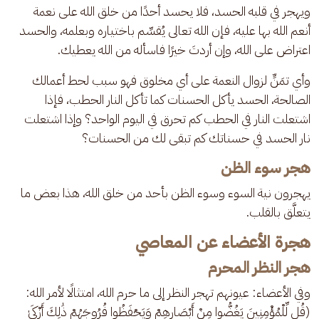
ويهجر في قلبه الحسد، فلا يحسد أحدًا من خلق الله على نعمة 
أنعم الله بها عليه، فإن الله تعالى يُقسِّم باختياره وبعلمه، والحسد 
اعتراض على الله، وإن أردتَ خيرًا فاسأله من الله يعطيك.
وأي تمَنٍّ لزوال النعمة على أي مخلوق فهو سبب لحط أعمالك 
الصالحة، الحسد يأكل الحسنات كما تأكل النار الحطب، فإذا 
اشتعلت النار في الحطب كم تحرق في اليوم الواحد؟ وإذا اشتعلت 
نار الحسد في حسناتك كم تبقى لك من الحسنات؟
هجر سوء الظن
يهجرون نية السوء وسوء الظن بأحد من خلق الله، هذا بعض ما 
يتعلَّق بالقلب.
هجرة الأعضاء عن المعاصي
هجر النظر المحرم
وفي الأعضاء: عيونهم تهجر النظر إلى ما حرم الله، امتثالًا لأمر الله: 
(قُل لِّلْمُؤْمِنِينَ يَغُضُّوا مِنْ أَبْصَارِهِمْ وَيَحْفَظُوا فُرُوجَهُمْ ذَٰلِكَ أَزْكَىٰ 