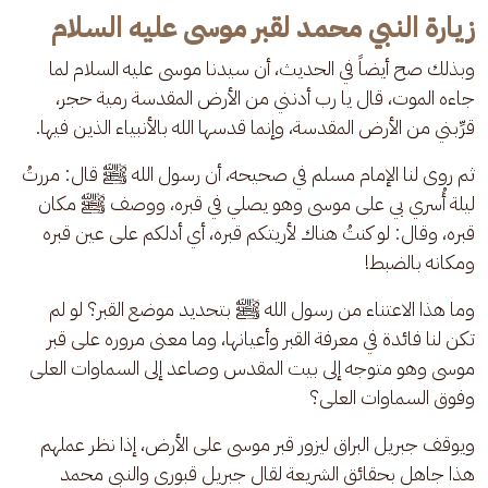
زيارة النبي محمد لقبر موسى عليه السلام
وبذلك صح أيضاً في الحديث، أن سيدنا موسى عليه السلام لما 
جاءه الموت، قال يا رب أدنني من الأرض المقدسة رمية حجر، 
قرِّبني من الأرض المقدسة، وإنما قدسها الله بالأنبياء الذين فيها.
ثم روى لنا الإمام مسلم في صحيحه، أن رسول الله ﷺ قال: مررتُ 
ليلة أُسري بي على موسى وهو يصلي في قبره، ووصف ﷺ مكان 
قبره، وقال: لو كنتُ هناك لأريتكم قبره، أي أدلكم على عين قبره 
ومكانه بالضبط! 
وما هذا الاعتناء من رسول الله ﷺ بتحديد موضع القبر؟ لو لم 
تكن لنا فائدة في معرفة القبر وأعيانها، وما معنى مروره على قبر 
موسى وهو متوجه إلى بيت المقدس وصاعد إلى السماوات العلى 
وفوق السماوات العلى؟
ويوقف جبريل البراق ليزور قبر موسى على الأرض، إذا نظر عملهم 
هذا جاهل بحقائق الشريعة لقال جبريل قبوري والنبي محمد 