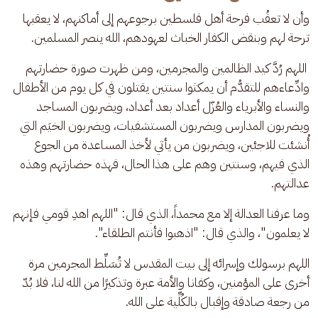
وأن لا تعقُب فرحة أهل فلسطين برجوعهم إلى أماكنهم، لا يعقبها 
ترحة لهم وبنقض الكفار الخباث لعهودهم، الله ينصر المسلمين.
 اللهم رُدَّ كيد الظالمين والمجرمين، ومن ظهرت صورة حضارتهم 
وادِّعاءهم للتقدُّم أن يمكثوا سنتين يقتلون في كل يوم من الأطفال 
والنساء والأبرياء والعُزّل أعداد بعد أعداد، ويضربون المساجد 
ويضربون المدارس ويضربون المستشفيات، ويضربون الخيَم التي 
أُنشئت للاجئين، ويضربون من يأتي لأخذ المساعدة من الجوع 
الذي فيهم، وسنتين وهم على هذا الحال، فهذه حضارتهم وهذه 
عدالتهم.
وما عرفنا العدالة إلا مع محمداً، الذي قال: "اللهم اهدِ قومي فإنهم 
لا يعلمون"، والذي قال: "اذهبوا فأنتم الطلقاء".
اللهم برسولك وإسرائه إلى بيت المقدس لا تُسَلِّط المجرمين مرة 
أخرى على المؤمنين، وكفانا والأمة عبرة وتذكيرًا من الله لنا، فلا بُدّ 
من رجعة صادقة وإقبال بالكُلِّية على الله.