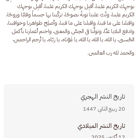
بوجهِك الكريم علينا، أقبِل بوجهِك الكريم علينا، أقبِل بوجهِك 
الكريم علينا، وتُبْ علينا توبةً نصوحًا، تزكّينا بها جسماً وقلبًا وروحًا، 
واقبلنا على ما فينا، واقبلنا على ما فينا، وأصلِح ظواهرنا وخوافينا، 
وادفع البلايا عنَّا، وتولَّنا في الحِسِّ والمعنى، واختم أعمارنا بأكمل 
الحُسنى، يا الله، يا الله، يا الله، يا غَوْثاه، يا ربّاه، يا أرحم الراحمين،
والحمد لله رب العالمين.
تاريخ النشر الهجري
20 ربيع الثاني 1447
تاريخ النشر الميلادي
12 أكتوبر 2025