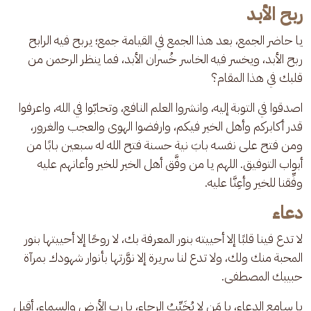
ربح الأبد
يا حاضر الجمع، بعد هذا الجمع في القيامة جمع؛ يربح فيه الرابح 
ربح الأبد، ويخسر فيه الخاسر خُسران الأبد، فما ينظر الرحمن من 
قلبك في هذا المقام؟
اصدقوا في التوبة إليه، وانشروا العلم النافع، وتحابّوا في الله، واعرفوا 
قدر أكابركم وأهل الخير فيكم، وارفضوا الهوى والعجب والغرور، 
ومن فتح على نفسه بابَ نية حسنة فتح الله له سبعين بابًا من 
أبواب التوفيق. اللهم يا من وفَّق أهل الخير للخير وأعانهم عليه 
وفِّقنا للخير وأعِنَّا عليه.
دعاء
لا تدع فينا قلبًا إلا أحييته بنور المعرفة بك، لا روحًا إلا أحييتها بنور 
المحبة منك ولك، ولا تدع لنا سريرة إلا نوَّرتها بأنوار شهودك بمرآة 
حبيبك المصطفى.
يا سامِع الدعاء، يا مَن لا يُخَيِّبُ الرجاء، يا رب الأرضِ والسماء، أقبِل 