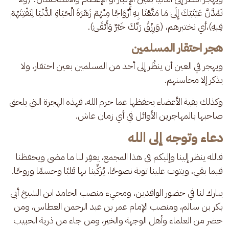
تَمُدَّنَّ عَيْنَيْكَ إِلَىٰ مَا مَتَّعْنَا بِهِ أَزْوَاجًا مِنْهُمْ زَهْرَةَ الْحَيَاةِ الدُّنْيَا لِنَفْتِنَهُمْ 
فِيهِ)،أي نختبرهم، (وَرِزْقُ رَبِّكَ خَيْرٌ وَأَبْقَىٰ).
هجر احتقار المسلمين
ويهجر في العين أن ينظُر إلى أحد من المسلمين بعين احتقار، ولا 
يذكر إلا محاسنهم.
وكذلك بقية الأعضاء يحفظها عما حرم الله، فهذه الهجرة التي يلحق 
صاحبها بالمهاجرين الأوائل في أي زمان عاش.
دعاء وتوجه إلى الله
فالله ينظر إلينا وإليكم في هذا المجمع، يغفِر لنا ما مضى ويحفظنا 
فيما بقي، ويتوب علينا توبة نصوحًا، يُزكِّينا بها قلبًا وجسمًا وروحًا.
يبارك لنا في حضور الوافدين، ومجيء منصب الحامد ابن الشيخ أبي 
بكر بن سالم، ومنصب الإمام عمر بن عبد الرحمن العطاس، ومن 
حضر من العلماء وأهل الوجهة والخير، ومن جاء من ذرية الحبيب 