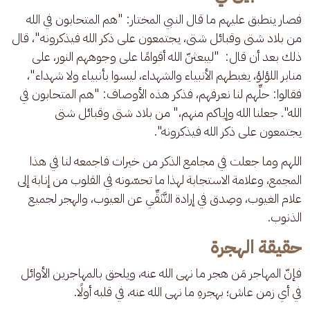
فصار ينطبق عليهم ما قال النبي المختار: "هم المتحابون في الله 
من بلاد شتى وقبائل شتى، يجتمعون على ذكر الله فيذكرونه"، قال 
ذلك بعد أن قال:  "ليبعثنّ الله أقوامًا على وجوههم النور، على 
منابر اللؤلؤ، يغبطهم الأنبياء والشهداء، ليسوا بأنبياء ولا شهداء"، 
فقالوا: حلِّهم لنا نعرفهم، فذكر هذه الأوصاف: "هم المتحابون في 
الله". جعلنا الله وإياكم منهم،" من بلاد شتى وقبائل شتى 
يجتمعون على ذكر الله فيذكرونه".
اللهم وما جعلت في مجامع الذكر من خيرات فاجمعه لنا في هذا 
المجمع، وعلامة الاستجابة لهذا ما تحسّونه في القلوب من إنابة إلى 
علام الغيوب، وصِدق في إرادة التَّنَقِّي عن العيوب، والهجر لجميع 
الذنوب.
حقيقة الهجرة
فإنّ المهاجر مَن هجر ما نهى الله عنه، ويلحق بالمهاجرين الأوائل 
في أي زمن عاش؛ بهجرهِ ما نهى الله عنه، في قلبه أولًا.