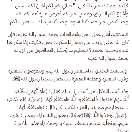
فكيف مماتك خير لنا؟ قال: "حياتي خير لكم أسُنّ لكم السنن 
وأُشَرِّع لكم الشرائع، ومماتي خير لكم تُعرض عليَّ أعمالكم، فما 
وجدتُ من خير حمدتُ الله، وما وجدتُ غير ذلك استغفرت لكم".
فيستفيد أهل عمل الخير والصالحات بحمد رسول الله عنهم، فإن 
كان الله تعالى يزيدنا من نعمه إذا شكرناه نحن، فكيف إذا شكر عنا 
عبده وحبيبه محمد؟ فعظيم ما يُحصِّل الصالحون من الزيادة 
بحمد رسول الله عنهم.
 ويستفيد المذنبون باستغفار رسول الله لهم، ويتعرّضون للمغفرة 
وقرب المغفرة وعظمة المغفرة باستغفار سيدنا رسول الله ﷺ.
وقد أرشد الله كل من أذنب إلى ذلك فقال: (وَلَوْ أَنَّهُمْ إِذ ظَّلَمُوا 
أَنفُسَهُمْ جَاءُوكَ فَاسْتَغْفَرُوا اللَّهَ وَاسْتَغْفَرَ لَهُمُ الرَّسُولُ)، فلم يكتفِ 
باستغفارهم هم لنيل الجزاء الكبير، لكن قال: (وَاسْتَغْفَرَ لَهُمُ 
الرَّسُولُ لَوَجَدُوا اللَّهَ تَوَّابًا رَّحِيمًا)، يجدون الله تبارك وتعالى: بقرب 
منهم، وبِتَجَلِّيه عليهم بوصف التوبة والرحمة، (لَوَجَدُوا اللَّهَ تَوَّابًا 
رَحِيمًا).