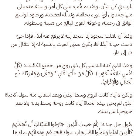
للرب في كل شأن، وتقديم لأمره على كل أمر، واستقامته على 
منهاجه دون أي شيء يخالفه، وتذلُّله لعظمته، ورجاؤه الواسع 
الواثق في رحمته، وخوفه القوي البالغ من هيبته وسطوته.
وكما أن للقلب سجود إذا سجد إليه لا يرفع عنه أبدًا، فإذا حيَّ 
دامت حياته أبدًا، فلا يكون معنى الموت بالنسبة له إلا انتقال من 
دار إلى دار.
وهذا الذي كتبه الله على كل ذي روح من جميع الكائنات: (كُلُّ 
نَفْسٍ ذَائِقَةُ الْمَوْتِ)، (كُلُّ مَنْ عَلَيْهَا فَانٍ * وَيَبْقَىٰ وَجْهُ رَبِّكَ ذُو 
الْجَلَالِ وَالْإِكْرَامِ).
ولكن لا أيام كانت الروح وسط البدن وبعد انتقالها منه سواء، كحياة 
الذي لم يحيَ بهذه الحياة أيام كانت روحه وسط بدنه ولا بعد 
خروجها من بدنه. 
يقول جل جلاله: (أَمْ حَسِبَ الَّذِينَ اجْتَرَحُوا السَّيِّئَاتِ أَن نَّجْعَلَهُمْ 
كَالَّذِينَ آمَنُوا وَعَمِلُوا الصَّالِحَاتِ سَوَاءً مَّحْيَاهُمْ وَمَمَاتُهُمْ سَاءَ مَا 