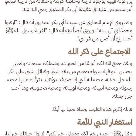
بل كونه فيهم بوجود ذريته وخاصة ذريته وخلفائه من ذريته فيهم، 
أمر منصوص عليه في عقيدة أبي بكر الصديق رضي الله عنه.
وقد روى الإمام البخاري عن سيدنا أبي بكر الصديق أنه قال: "ارقبوا 
محمدًا في آل بيته"، وروى أيضاً عنه أنه قال: "لقرابة رسول الله ﷺ 
أحب إليَّ أن أصل من قرابتي".
الاجتماع على ذكر الله
ولقد جمع الله لكم أنواعًا من الخيرات، وشملكم سبحانه وتعالى 
بحسن التوجُّهات، واجتمعتم من بلاد شتى وقبائل شتى على ذكر 
الله جل جلاله، محبة لله التي إذا صدقت وكمُلت ترتَّبَ عليها محبة 
رسوله، ومحبة أنبيائه، ومحبة أوليائه، ومحبة محبوبيه، وما أحب 
جل جلاله.
فالله يُكرم هذه القلوب بحياة تحيا بها أبدًا.
استغفار النبي للأمة
وقال ﷺ: "حياتي خير لكم ومماتي خير لكم"، قالوا: حياتك خير لنا، 