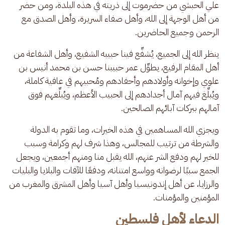
علي الحبشي من حضرموت إلى ذريته في هذه البلدة، ومن حضر 
من أهل الوجهة إلى الله، وأهل صفاء السريرة، وأهل الصدق مع 
الرحمن وجميع الحاضرين.
ينظر الله إلى الجميع، يُشفِّع فينا حبيبه الشفيع، وأهل الشفاعة من 
أهل المقام الرفيع، يطوِّل عمر حبيبنا حسن بن محمد أنيس بن 
علوي وإخوانه وأولادهم وأحفادهم ومُحبيهم في عافية كاملة، 
ويُبلِّغ فيهم آمال أجدادهم إلى الحبيب الأعظم، ويُبلِّغهم فوق 
آمالهم ببركات آبائهم الصالحين.
ويجزي الله المساهمين في هذه الخيرات، وما تقوم به الدولة 
والشرطة من ترتيب للمجالس، وهذا شرف لهم وكرامة وسبب 
للخير لهم ودفع الشر عنهم، الله يقبل منا ومنهم أجمعين، ويجعل 
الجمع سببًا لرضوانه وواسع امتنانه، ودفعًا للآفات والبلايا والبليات 
والرزايا، عن أهل إندونيسيا وأهل آسيا وأهل المشرق والمغرب من 
المؤمنين والمؤمنات.
الدعاء لأهل فلسطين