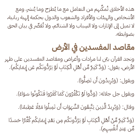
هذه الأخلاق تُمكِّنهم من التعامل مع ما يُطرَح وما يُنشر، ومع 
الأشخاص والهيئات والأفراد والشعوب والدول بحكمة إلهية ربانية، 
لا تميل إلى الإثارات ولا السِباب ولا الشتائم، ولا تُقصِّر في بيان الحق 
بضوابطه.
مقاصد المفسدين في الأرض
ونجد القرآن بيّن لنا مرادات وأغراض ومقاصد المفسدين على ظهر 
الأرض، يقول: (وَدَّ كَثِيرٌ مِّن أَهْلِ الْكِتَابِ لَوْ يَرُدُّونَكُم عَن إِيمَانِكُم).
ويقول: (وَيُرِيدُونَ أَن تَضِلُّوا). 
ويقول جل جلاله: (وَدُّوا لَوْ تَكْفُرُونَ كَمَا كَفَرُوا فَتَكُونُوا سَوَاءً).
وقال: (وَيُرِيدُ الَّذِينَ يَتَّبِعُونَ الشَّهَوَاتِ أَن تَمِيلُوا مَيْلًا عَظِيمًا).
(وَدَّ كَثِيرٌ مِّنْ أَهْلِ الْكِتَابِ لَوْ يَرُدُّونَكُم مِن بَعْدِ إِيمَانِكُم كُفَّارًا حَسَدًا 
مِّن عِندِ أَنفُسِهِم).