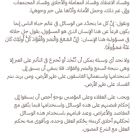
وفساد الاعتقاد وفساد المعاملة والأخلاق وفساد المجتمعات 
وإلى غير ذلك، وحمل الأمانة وأدّاها على خير وجوهها.
ونقول: إنَّ كل ما يتجدّد من الوسائل في عالم حياة الناس إنما 
يكون فرعاً عن هذا الإنسان الذي هو المسؤول، يقول جل جلاله 
في مسؤولية هذا الإنسان: (إِنَّ السَّمْعَ وَالْبَصَرَ وَالْفُؤَادَ كُلُّ أُولَئِكَ كَانَ 
عَنْهُ مَسْؤُولًا).
ولا نجد أي وسيلة يمكن أن تُتَّخَذ أو تُخترع في التأثير على الغير إلا 
وهي نتيجة السمع والبصر والفؤاد. فلا ينبغي أن يسبق إلى 
استخدامها واستعمالها الفاسقون على ظهر الأرض، ومن يريد نشر 
الفساد على ظهر الأرض.
ويجب على العقلاء وعلى المؤمنين بوجهٍ أخص أن يسبقوا إلى 
إحكام قبضتهم على هذه الوسائل واستخدامها فيما يتّفق مع 
المقاصد والأغراض، وعند قيامهم باستخدام هذه الوسائل 
تَحكمُهم أخلاق كريمة؛ بِحُكم العقل وحده، وبأقوى منه بحكم 
العقل مع الشرع المصون.