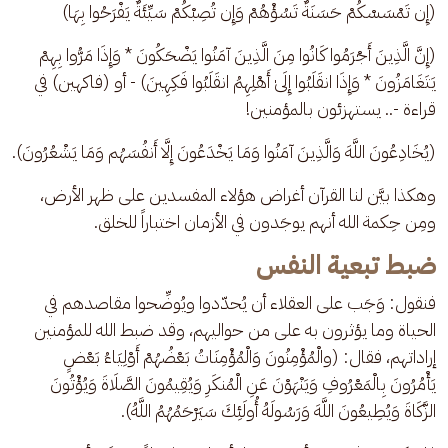
(إِن تَمْسَسْكُمْ حَسَنَةٌ تَسُؤْهُمْ وَإِن تُصِبْكُمْ سَيِّئَةٌ يَفْرَحُوا بِهَا)
(إِنَّ الَّذِينَ أَجْرَمُوا كَانُوا مِنَ الَّذِينَ آمَنُوا يَضْحَكُونَ * وَإِذَا مَرُّوا بِهِمْ 
يَتَغَامَزُونَ * وَإِذَا انقَلَبُوا إِلَىٰ أَهْلِهِمُ انقَلَبُوا فَكِهِينَ) - أو (فاكهين) في 
قراءة -.. يستهزئون بالمؤمنين!
(يُخَادِعُونَ اللَّهَ وَالَّذِينَ آمَنُوا وَمَا يَخْدَعُونَ إِلَّا أَنفُسَهُم وَمَا يَشْعُرُونَ).
وهكذا بيَّن لنا القرآن أغراض هؤلاء المفسدين على ظهر الأرض، 
ومِن حِكمة الله أنهم يوجَدون في الأزمان اختباراً للخلق.
ضبط تبعية النفس
فنقول: وَجَب على العقلاء أن يُحدّدوا ويُوضِّحوا مقاصدهم في 
الحياة وما يؤثرون به على من حواليهم، وقد ضبط الله للمؤمنين 
إراداتهم، فقال: (والْمُؤْمِنُونَ وَالْمُؤْمِنَاتُ بَعْضُهُمْ أَوْلِيَاءُ بَعْضٍ 
يَأْمُرُونَ بِالْمَعْرُوفِ وَيَنْهَوْنَ عَنِ الْمُنكَرِ وَيُقِيمُونَ الصَّلَاةَ وَيُؤْتُونَ 
الزَّكَاةَ وَيُطِيعُونَ اللَّهَ وَرَسُولَهُ أُولَئِكَ سَيَرْحَمُهُمُ اللَّهُ).