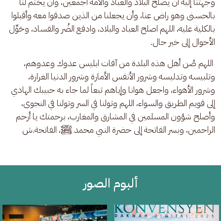
وجهتنا إليه أن يصلح البلاد والعباد والأمة أجمعين، وأن يختم لنا 
بالحسنى وهو راض عنا، وأن يجعلنا من الذين صدقوا معه وأقبلوا 
بالكلية عليه، اللهم اصلح العباد والبلاد، وادفع الضُر والفساد، وحَوِّل 
الأحوال إلى خير حال.
 اللهم صُن أهل هذه البلدة من آفات ابليس عدوك وعدوهم، 
وتلبيسه وتدليسه وشرور الأنفس الأمارة وشرور الدنيا الغرارة، 
وشرور الأهواء، واجعل هوانا وإياهم تبعاً لما جاء به حبيبك الهادي 
إلى قويم الطريق والسواء، اللهم وتولنا في السر وتولنا في النجوى، 
وأصلح شؤون المسلمين في المشارق والمغارب، برحمتك يا أرحم 
الراحمين، وبسر الفاتحة إلى حضرة النبي محمد ﷺ، الفاتحة.ش
ألبوم الصور