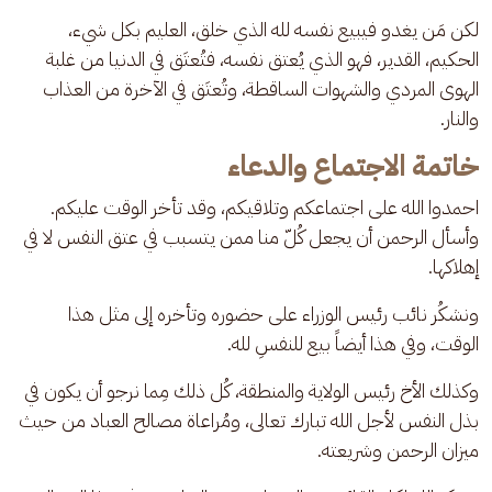
لكن مَن يغدو فيبيع نفسه لله الذي خلق، العليم بكل شيء، 
الحكيم، القدير، فهو الذي يُعتق نفسه، فتُعتَق في الدنيا من غلبة 
الهوى المردي والشهوات الساقطة، وتُعتَق في الآخرة من العذاب 
والنار.
خاتمة الاجتماع والدعاء
احمدوا الله على اجتماعكم وتلاقيكم، وقد تأخر الوقت عليكم. 
وأسأل الرحمن أن يجعل كُلّ منا ممن يتسبب في عتق النفس لا في 
إهلاكها.
ونشكُر نائب رئيس الوزراء على حضوره وتأخره إلى مثل هذا 
الوقت، وفي هذا أيضاً بيع للنفسِ لله.
وكذلك الأخ رئيس الولاية والمنطقة، كُل ذلك مِما نرجو أن يكون في 
بذل النفس لأجل الله تبارك تعالى، ومُراعاة مصالح العباد من حيث 
ميزان الرحمن وشريعته.