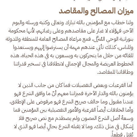
ميزان المصالح والمقاصد
ولنا خطاب مع المؤمنين بالله تبارك وتعالى وكتبه ورسله واليوم 
الآخر، فهؤلاء لا غبار على مقاصدهم وعلى رغباتهم، لأنها محكومة 
بنورانية الوحي المُنزَّل، فمع مراعاة المصالح العامة للمنطقة وللدولة 
وللناس، كذلك تأتي عندهم مهمة أن يسترضوا إلههم ويستعدوا 
للقائه من خلال ما يتحركون به ويسعون به في هذه الحياة، هذه 
الخطوط العريضة والمجال الإجمالي لانطلاقنا في تسخير قدراتنا 
وطاقاتنا للمقاصد.
 أما الفرعيات وبعض التفصيلات فما كان من جانب الذين لا 
يؤمنون بالله والدار الآخرة فميزاننا معهم أنّ ما وافق الشرع فهو 
عندنا مقبول وما خالف صريح الشرع فهو مرفوض على الإطلاق، 
وأما الخلافات أيضاً الفرعية والأمور التفصيلية بين المؤمنين فما 
وسعهُ أصل الشرع المصون ولم يصطدم مع نص صريح فلا 
إشكال في مثل ذلك، وما لا يَقبله الشرع بحالٍ أيضا فهو الذي لا 
يُقبَل قطعاً. 