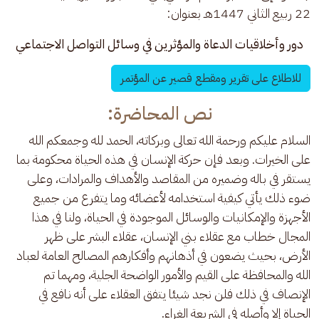
22 ربيع الثاني 1447هـ بعنوان: 
دور وأخلاقيات الدعاة والمؤثرين في وسائل التواصل الاجتماعي
للاطلاع على تقرير ومقطع قصير عن المؤتمر
نص المحاضرة:
السلام عليكم ورحمة الله تعالى وبركاته، الحمد لله وجمعكم الله 
على الخيرات. وبعد فإن حركة الإنسان في هذه الحياة محكومة بما 
يستقر في باله وضميره من المقاصد والأهداف والمرادات، وعلى 
ضوء ذلك يأتي كيفية استخدامه لأعضائه وما يتفرع من جميع 
الأجهزة والإمكانيات والوسائل الموجودة في الحياة، ولنا في هذا 
المجال خطاب مع عقلاء بني الإنسان، عقلاء البشر على ظهر 
الأرض، بحيث يضعون في أذهانهم وأفكارهم المصالح العامة لعباد 
الله والمحافظة على القيم والأمور الواضحة الجلية، ومهما تم 
الإنصاف في ذلك فلن نجد شيئا يتفق العقلاء على أنه نافع في 
الحياة إلا وأصله في الشريعة الغراء.