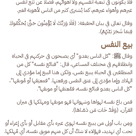
فلا يكونون في تبعية أنفسهم ولا أهوائهم، فضلاً عن تَبَع أنفس 
غيرهم وأهواء غيرهم، كما يُشترى كثير من الناس لأهوية الغير.
وقال تعالى في بيان الحقيقة: (فَلَا وَرَبِّكَ لَا يُؤْمِنُونَ حَتَّىٰ يُحَكِّمُوكَ 
فِيمَا شَجَرَ بَيْنَهُمْ).
بيع النفس
وقال ﷺ: "كل الناس يغدو" أي يصبحون في حركتهم في الحياة 
وانطلاقهم في مختلف المساعي، قال: "فبائع نفسه" كل من 
المنطلقين في الحياة يبيع نفس، ولكن هذا البيع إما مؤدي إلى 
الهلاك وإما مؤدي إلى عتق النفس ورفعتها. "فمعتِقها أو مُوبقها"، 
"كل الناس يغدو فبائع نفسه، فمُعتقها أو موبقها".
فمن باع نفسه لهواها وشهواتها فهو موبقها ومهلكها في ميزان 
القرآن، (وَقَدْ خَابَ مَن دَسَّاهَا).
ومِن باب أولى من يبيع نفسه لهوى غيره بأي مقابل أو بأي إغراء أو 
تحت أي تهديد، فهؤلاء لا شكّ أن كل منهم موبِق نفسه، أي مُهلكها.