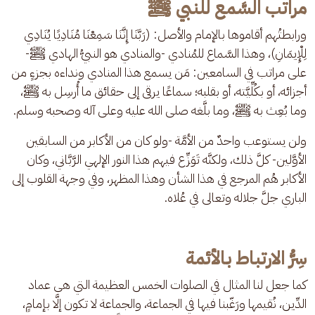
مراتب السَّمع للنبي ﷺ
ورابطتُهم أقاموها بالإمام والأصل: (رَبَّنَا إِنَّنَا سَمِعْنَا مُنَادِيًا يُنَادِي 
لِلْإِيمَانِ)، وهذا السَّماع للمُنادي -والمنادي هو النبيُّ الهادي ﷺ- 
على مراتب في السامعين: مَن يسمع هذا المنادي ونداءه بجزءٍ من 
أجزائه، أو بكُلِّيَّته، أو بقلبه؛ سماعًا يرقى إلى حقائق ما أُرسِل به ﷺ، 
وما بُعِث به ﷺ، وما بلَّغه صلى الله عليه وعلى آله وصحبه وسلم.
ولن يستوعب واحدٌ من الأمَّة -ولو كان من الأكابر من السابقين 
الأوَّلين- كلَّ ذلك، ولكنَّه تَوَزِّع فيهم هذا النور الإلهي الرَّبَّاني، وكان 
الأكابر هُم المرجع في هذا الشأن وهذا المظهر، وفي وجهة القلوب إلى 
الباري جلَّ جلاله وتعالى في عُلاه.
سِرُّ الارتباط بالأئمة
كما جعل لنا المثال في الصلوات الخمس العظيمة التي هي عماد 
الدِّين، نُقيمها ورَغّبنا فيها في الجماعة، والجماعة لا تكون إلَّا بإمامٍ، 