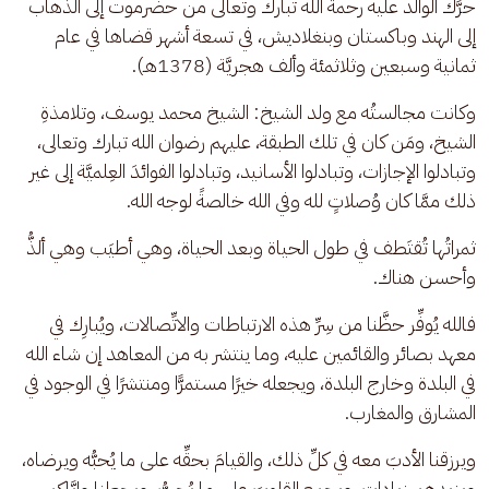
حرَّك الوالد عليه رحمة الله تبارك وتعالى من حضرموت إلى الذهاب 
إلى الهند وباكستان وبنغلاديش، في تسعة أشهر قضاها في عام 
ثمانية وسبعين وثلاثمئة وألف هجريَّة (1378هـ).
وكانت مجالستُه مع ولد الشيخ: الشيخ محمد يوسف، وتلامذةِ 
الشيخ، ومَن كان في تلك الطبقة، عليهم رضوان الله تبارك وتعالى، 
وتبادلوا الإجازات، وتبادلوا الأسانيد، وتبادلوا الفوائدَ العِلميَّة إلى غير 
ذلك ممَّا كان وُصلاتٍ لله وفي الله خالصةً لوجه الله.
ثمراتُها تُقتَطف في طول الحياة وبعد الحياة، وهي أطيَب وهي ألذُّ 
وأحسن هناك.
فالله يُوفِّر حظَّنا من سِرِّ هذه الارتباطات والاتِّصالات، ويُبارِك في 
معهد بصائر والقائمين عليه، وما ينتشر به من المعاهد إن شاء الله 
في البلدة وخارج البلدة، ويجعله خيرًا مستمرًّا ومنتشرًا في الوجود في 
المشارق والمغارب.
ويرزقنا الأدبَ معه في كلِّ ذلك، والقيامَ بحقِّه على ما يُحبُّه ويرضاه، 
ويزيدهم زيادات، ويجمع القلوبَ على ما يُحبُّ، ويجعلنا وإيَّاكم 