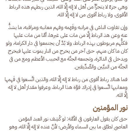
وهي جزءٌ لا يتجزَّأ من أهل لا إله إلَّا الله، الذين ربطهم هذه الرباط 
الأقوى، ولا رباط أقوى من لا إله إلَّا الله.
وإن تفاوت الناسُ في مراتبه وفَهْمه وفهم معانيه ومراقيه، ما يشذُّ 
عنه وعن هذ الرباط إلَّا من مات على غيرها، أمَّا من مات عليها 
فكلُّهم مربوطون بهذه الرباط، ولا بُدَّ أن يجتمعوا في دار الكرامة، ولو 
كان ما كان منهم، حتى آخر من يخرج من النار يموت عليها فيخرج 
ويدخل في الدائرة، وتجمعه الجنَّة مع الحبيب الأعظم ومع من في 
الجنَّة من النبيِّين والصِّدِّيقين.
فما هناك رباط أقوى من رباط لا إله إلَّا الله، والذين اتَّسعوا في فَهمها 
ومعانيها اتَّسعوا في إدراك قوَّة هذا الرباط، وعرفوا مقدارَ أهل لا إله 
إلَّا الله.
نور المؤمنين
حتى كان يقول العارفون في الأمَّة: لو كُشِف نور العبد المؤمن 
العاصي لطبَّق ما بين السماء والأرض؛ لأنَّ عنده لا إله إلَّا الله، وهو 