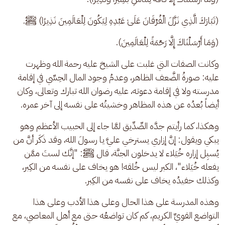
(تَبَارَكَ الَّذِي نَزَّلَ الْفُرْقَانَ عَلَىٰ عَبْدِهِ لِيَكُونَ لِلْعَالَمِينَ نَذِيرًا) ﷺ.
(وَمَا أَرْسَلْنَاكَ إِلَّا رَحْمَةً لِلْعَالَمِينَ).
وكانت الصفات التي غلبت على الشيخ عليه رحمة الله وظهرت 
عليه: صورةُ الضَّعف الظاهر، وعدمُ وجود المال الحِسِّي في إقامة 
مدرسته ولا في إقامة دعوته، عليه رضوان الله تبارك وتعالى، وكان 
أيضاً بُعدُه عن هذه المظاهر وخشيتُه على نفسه إلى آخر عمره.
وهكذا، كما رأيتم جدَّه الصِّدِّيق لمَّا جاء إلى الحبيب الأعظم وهو 
يبكي ويقول: إنَّ إزاري يسترخي عليَّ يا رسولَ الله، وقد ذَكَر أنَّ من 
يُسبِل إزاره خُيَلاء لا يدخلون الجنَّة، قال ﷺ: "إنَّك لستَ ممَّن 
يفعله خُيَلاء"، الكبر ليس خُلقه! هو يخاف على نفسه من الكِبر، 
وكذلك حفيدُه يخاف على نفسه من الكِبر.
وهذه المدرسة على هذا الحال وعلى هذا الأدب وعلى هذا 
التواضع القويِّ الكريم، كم كان تواضعُه حتى مع أهل المعاصي، مع 