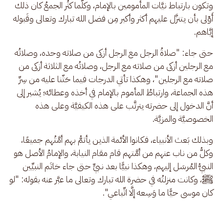
وتكون بارتباط نيَّات المأمومين بالإمام، وكلَّما كثُر الجمعُ كان ذلك 
أَوْلى بأن يتنزَّل عليهم أكثر وأكبر مِن فضل الله تبارك وتعالى وقَبوله 
إيَّاهم.
حتى جاء: "صلاةُ الرجل مع الرجل أزكى من صلاته وحده، وصلاتُه 
مع الرجلين أزكى من صلاته مع الرجل، وصلاتُه مع الثلاثة أزكى من 
صلاته مع الرجلين"، وهكذا تأتي الدرجات فيما حَثّنا عليه من سِرِّ 
هذه الجماعة، وارتباطُ المأموم بالإمام في أخذه وعطائه؛ يُشير إلى 
أنَّ الدخول إلى حضرته يترتَّب على هذه الكيفيَّة وعلى هذه 
الخصوصيَّة والمزيَّة.
وبذلك بَعث الأنبياء، فكانوا الأئمة الذين يأتمُّ بهم أمَّتُهم جميعًا، 
وكلُّ من ناب عنهم من أمَّتهم قام مقام النيابة، والإمامُ الأصل هو 
النبيُّ المُرسَل إليهم، وهكذا نبيًّا بعد نبيٍّ حتى جاء خاتَم النبيِّين 
ﷺ، وكانت منزلتُه في حضرة الله تبارك وتعالى ما عبَّر عنه بقوله: "لو 
كان موسى حيًّا ما وَسِعه إلَّا اتِّباعي".