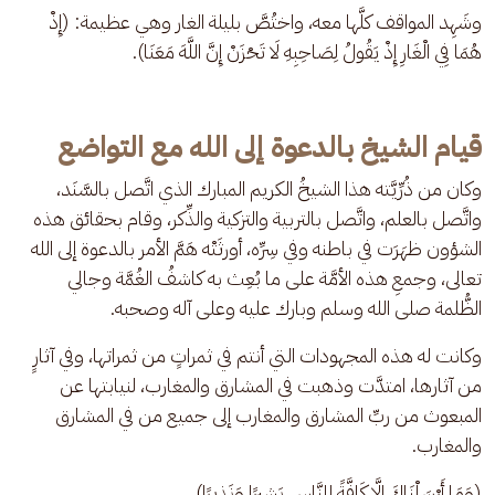
وشَهِد المواقف كلَّها معه، واختُصَّ بليلة الغار وهي عظيمة: (إِذْ 
هُمَا فِي الْغَارِ إِذْ يَقُولُ لِصَاحِبِهِ لَا تَحْزَنْ إِنَّ اللَّهَ مَعَنَا).
قيام الشيخ بالدعوة إلى الله مع التواضع
وكان من ذُرِّيَّته هذا الشيخُ الكريم المبارك الذي اتَّصل بالسَّنَد، 
واتَّصل بالعلم، واتَّصل بالتربية والتزكية والذِّكر، وقام بحقائق هذه 
الشؤون ظهَرَت في باطنه وفي سِرِّه، أورثَتْه هَمَّ الأمر بالدعوة إلى الله 
تعالى، وجمعِ هذه الأمَّة على ما بُعِث به كاشفُ الغُمَّة وجالي 
الظُّلمة صلى الله وسلم وبارك عليه وعلى آله وصحبه.
وكانت له هذه المجهودات التي أنتم في ثمراتٍ من ثمراتها، وفي آثارٍ 
من آثارها، امتدَّت وذهبت في المشارق والمغارب، لنيابتها عن 
المبعوث من ربِّ المشارق والمغارب إلى جميع من في المشارق 
والمغارب.
(وَمَا أَرْسَلْنَاكَ إِلَّا كَافَّةً لِلنَّاسِ بَشِيرًا وَنَذِيرًا).