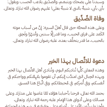
وسيدنا علي يضحك ويتبسّم، والصدِّيق يلاعب الحسب ويقول: 
بأبي بأبي، شبيهٌ بالنبي لا شبيهٌ بعلي! عليهم رضوان الله تبارك وتعالى.
وفاة الصِّدِّيق
وعلى هذه المحبَّة حتى قال أهلُ السيرة: إنَّ من أسباب موته 
الكَمَد على فراق الحبيب، وما قدر إلَّا سنتين وأشهُرًا ولَحِق 
بالحبيب، ما قدر يتخلَّف بعده، عليه رضوان الله تبارك وتعالى.
دعوة للاتِّصال بهذا الخير
وهذه المعاني كلُّها تُناديكم اليوم، وتُنادي أهل الاتِّصال بهذا الخير 
وبهذه الحِبال التي امتدَّت إليكم، أن تقوموا بمُهِمَّتكم وواجبكم في 
أنفسكم، وفي أُسَركم، في مُحيطاتكم، وفي اتِّباع هذا المسق.
بحمد الله تعالى، فرحنا بأحبابنا هؤلاء لمَّا غاصوا على مدارك وعلى 
مسالك وعلى أذواق هذا الإمام عليه رحمة الله تبارك وتعالى، 
وأخذوا يردُّون الأمرَ على أصله وعلى حقيقته في سَير هذه الجماعة، 