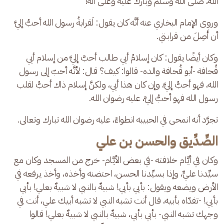
الله، صلى الله وسلم وبارك عليه وعلى آله!
وروى الإمام البخاري عنه أنَّه كان يقول: لَقرابةُ رسول الله أحبُّ إليَّ 
أن أَصِلَ من قرابتي.
وكان أيضًا يقول: كان إسلامُ أبي طالب أحبَّ إليَّ من إسلام أبي 
قُحافة -أبو قُحافة والده- قالوا: كيف؟ قال: لأنَّه أحبّ إلى رسول 
الله، فهو أحبُّ إليَّ، وإن كان هذا أبي، ولكنَّ إسلام ذاك أحبُّ لقلب 
رسول الله فهو أحبُّ إليَّ، عليه رضوان الله.
تجرَّد أنه انمحى في الحبيبه انطواءً، عليه رضوان الله تبارك وتعالى.
الصِّدِّيق والحسن بن علي
وكان في أيَّام خلافته -في بعض الأيَّام- خرج من المسجد وكان مع 
سيِّدنا عليٍّ، وإذا بسيِّدنا الحسن، احتضنه وأخذه، وأخذ يرفعه في 
الأرض ويضعه ويقول: بأبي بأبي! شبيهٌ بالنبي لا شبيهٌ بعلي! بأبي 
بأبي! -تفدّاه بأبيه، قال أنت تشبه النبي لا تشبه أبيك علي، أنت في 
وجهك تشبه النبي- بأبي بأبي، شبيهٌ بالنبي لا شبيهٌ بعلي! قالوا 