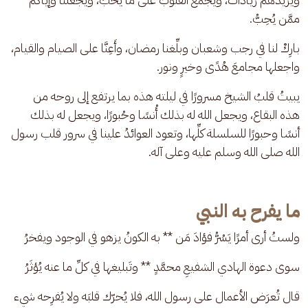
ممَّن يُحِبُّ.
بارِكْ لنا في رجب وشعبان وبلِّغنا رمضان، وأَعِنَّا على الصيام والقيام، 
واجعلها مجامعَ هُدًى وخيرٍ ونور.
يبيتُ قلبُ الشيخ مسرورًا في ليلته هذه بما يرتفع إلى روحه من 
هذه البقاع، ويجعل الله له بذلك أُنسًا وحُبورًا، ويجعل له بذلك 
أنسًا وحبورًا للسلسلة كلِّها، وتعود العوائدُ علينا في سرور قلب رسول 
الله صلى الله وسلم عليه وعلى آله.
ما يفرح به النبي
ولستُ أرى أمرًا يَسُرُّ فؤادَ مَن ** به الكونُ يزهو في الوجود ويفخرُ
سوى دعوة الهادي الشفيعِ محمَّدٍ ** وتَبليغها في كلِّ ما عنه يُؤثَرُ
قال تُعرَض الأعمال على رسول الله، فلا يُحرّك قلبَه ولا يُفرِحه شيء 