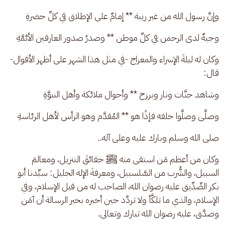
وإنَّ رسول الله من غير ريبة ** إمامٌ على الإطلاق في كلِّ حضرةِ
وجيهٌ لدى الرحمن في كلِّ موطن ** وصدرُ صدور العارفين الأئمَّةِ
وكان له ليلةَ الإسراء والمعراج -في مثل هذا الشهر على أظهر الأقوال- 
قال:
وشاهد جنَّات ونار وبرزخ ** وأحوال ملائكة وأهل النبوَّةِ
وصلَّى وصلَّوا خلفه فإذًا هو ** المُقدَّم وهو الرأس لأهل الرئاسةِ
صلى الله وسلم وبارك عليه وعلى آله..
وكان من أعظم مَن استقى منه ﷺ حقائقَ التنزيل، ومعالمَ 
السبيل، والشُّرب من السَّلسبيل، ومعرفةَ الإله الجليل: سيِّدنا أبو 
بكر الصِّدِّيق عليه رضوان الله، الصاحب له من قبل الإسلام، وفي 
الإسلام، والذي ما تلكَّأ ولا تردَّد حين أخبره بخبر الرسالة أن آمَن 
وصدَّق، عليه رضوان الله تبارك وتعالى.