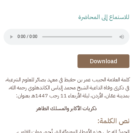
للاستماع إلى المحاضرة
Audio Stream
Audio Stream
Download
كلمة العلامة الحبيب عمر بن حفيظ في معهد بصائر للعلوم الشرعية، 
في ذكرى وفاة الداعية الشيخ محمد إلياس الكاندهلوي رحمه الله، 
بمدينة عمّان، الأردن، ليلة الأربعاء 11 رجب 1447هـ بعنوان:
ذكريات الأكابر والمسلك الطاهر
نص الكلمة:
الحمدُ لله على هذه الأمطار المعنويَّة التي تُحيي موات القلوب، 