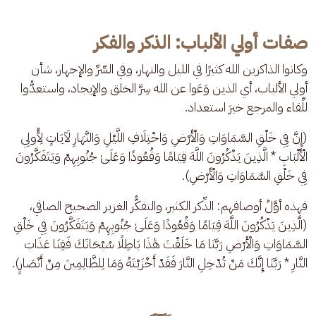
صفات أولي الألباب: الذكر والفكر
وكانوا الذاكرين الله كثيرًا في الليل والنهار، وفي السِّرِّ والإجهار، شأن 
أولي الألباب، أي الذين وَعَوا عن الله سِرَّ الخلق والإيجاد، واستعدُّوا 
للِّقاء والمرجع خيرَ استعداد.
(إِنَّ فِي خَلْقِ السَّمَاوَاتِ وَالْأَرْضِ وَاخْتِلَافِ اللَّيْلِ وَالنَّهَارِ لَآيَاتٍ لِأُولِي 
الْأَلْبَابِ * الَّذِينَ يَذْكُرُونَ اللَّهَ قِيَامًا وَقُعُودًا وَعَلَىٰ جُنُوبِهِمْ وَيَتَفَكَّرُونَ 
فِي خَلْقِ السَّمَاوَاتِ وَالْأَرْضِ).
فهذه أوَّلُ أوصافهم: الذِّكر الكثير، والتفكُّر الغزير الصحيح الصافي، 
(الَّذِينَ يَذْكُرُونَ اللَّهَ قِيَامًا وَقُعُودًا وَعَلَىٰ جُنُوبِهِمْ وَيَتَفَكَّرُونَ فِي خَلْقِ 
السَّمَاوَاتِ وَالْأَرْضِ رَبَّنَا مَا خَلَقْتَ هَٰذَا بَاطِلًا سُبْحَانَكَ فَقِنَا عَذَابَ 
النَّارِ * رَبَّنَا إِنَّكَ مَنْ تُدْخِلِ النَّارَ فَقَدْ أَخْزَيْتَهُ وَمَا لِلظَّالِمِينَ مِنْ أَنْصَارٍ).