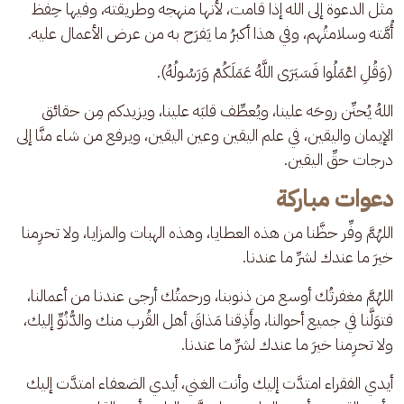
مثل الدعوة إلى الله إذا قامت، لأنها منهجه وطريقته، وفيها حِفظ 
أُمَّته وسلامتُهم، وفي هذا أكبرُ ما يَفرَح به من عرض الأعمال عليه.
(وَقُلِ اعْمَلُوا فَسَيَرَى اللَّهُ عَمَلَكُمْ وَرَسُولُهُ).
اللهُ يُحنِّن روحَه علينا، ويُعطِّف قلبَه علينا، ويزيدكم مِن حقائق 
الإيمان واليقين، في علم اليقين وعين اليقين، ويرفع من شاء منَّا إلى 
درجات حقِّ اليقين.
دعوات مباركة
اللهُمَّ وفِّر حظَّنا من هذه العطايا، وهذه الهبات والمزايا، ولا تحرِمنا 
خيرَ ما عندك لشرِّ ما عندنا.
اللهُمَّ مغفرتُك أوسع من ذنوبنا، ورحمتُك أرجى عندنا من أعمالنا، 
فتوَلَّنا في جميع أحوالنا، وأَذِقنا مَذاقَ أهل القُرب منك والدُّنُوِّ إليك، 
ولا تحرِمنا خيرَ ما عندك لشرِّ ما عندنا.
أيدي الفقراء امتدَّت إليك وأنت الغني، أيدي الضعفاء امتدَّت إليك 