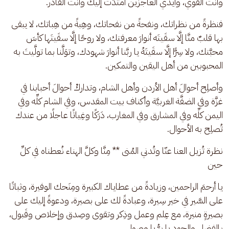
وأنت القوي، وأيدي العاجزين امتدَّت إليك وأنت القادر.
فنظرةً من نظراتك، ونفحةً من نفحاتك، وهِبةً من هِباتك، لا يبقى 
بها قلبٌ منَّا إلَّا سقَيتَه أنوارَ معرفتك، ولا روحًا إلَّا سقَيتَها كأسَ 
محبَّتك، ولا سِرًّا إلَّا سقَيتَهُ يا ربَّنا أنوارَ شهودك، وتوَلَّنا بما تولَّيتَ به 
المحبوبين من أهل اليقين والتمكين.
وأصلِح أحوالَ أهل الأردن وأهل الشام، وتداركْ أحوالَ أحبابنا في 
غزَّة وفي الضفَّة الغربيَّة وأكناف بيت المقدس، وفي الشام كلِّه وفي 
اليمن كلِّه وفي المشارق وفي المغارب، دَرَكًا وغِياثًا عاجلًا من عندك 
تُصلِح به الأحوال.
نظرة تُزيل العنا عنّا وتُدني المُنى ** مِنَّا وكلَّ الهناء نُعطناه في كلِّ 
حين
يا أرحمَ الراحمين، وزيادةً من عطاياك الكبيرة ومِنَحك الوفيرة، وثباتًا 
على السَّير في خير سِيرة، وعبادةً لك على بصيرة، ودعوةً إليك على 
بصيرةٍ منيرة، مع عِلم وعمل وذِكر وتقوى وصِدق وإخلاص وقَبول، 
بالفضل والجود يا برُّ يا وصول.