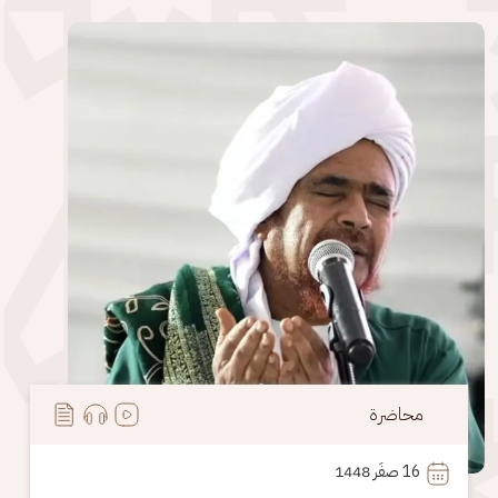
الصورة
محاضرة
16
 صفَر 1448