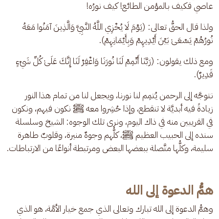
عاصي فكيف بالمؤمن الطائع! كيف نورُه!
ولذا قال الحقُّ تعالى: (يَوْمَ لَا يُخْزِي اللَّهُ النَّبِيَّ وَالَّذِينَ آمَنُوا مَعَهُ 
نُورُهُمْ يَسْعَىٰ بَيْنَ أَيْدِيهِمْ وَبِأَيْمَانِهِمْ).
ومع ذلك يقولون: (رَبَّنَا أَتْمِمْ لَنَا نُورَنَا وَاغْفِرْ لَنَا إِنَّكَ عَلَىٰ كُلِّ شَيْءٍ 
قَدِيرٌ).
نتوجَّه إلى الرحمن يُتمِم لنا نورنا، ويجعل لنا من تمام هذا النور 
زيادةً فيه أبديَّة لا تنقطع، وإذا حُشِروا معه ﷺ نكون فيهم، ونكون 
في القريبين منه في ذاك اليوم، ونرى تلك الوجوه: الشيخ وسلسلة 
سنده إلى الحبيب العظيم ﷺ، كلُّهم وجوهٌ منيرة، وقلوبٌ طاهرة 
سليمة، وكلُّها متَّصلة ببعضها البعض ومرتبطة أنواعًا من الارتباطات.
همُّ الدعوة إلى الله
وهمُّ الدعوة إلى الله تبارك وتعالى الذي جمع خيار الأمَّة، هو الذي 