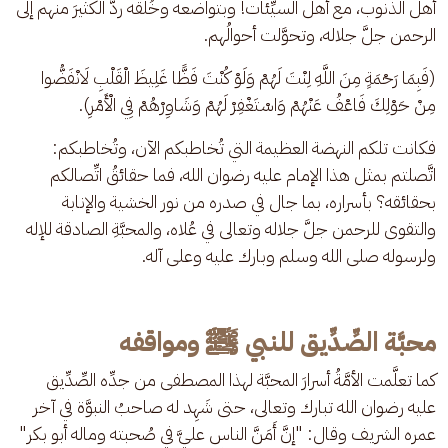
أهل الذنوب، مع أهل السيِّئات! وبتواضعه وخُلُقه ردَّ الكثيرَ منهم إلى 
الرحمن جلَّ جلاله، وتحوَّلت أحوالُهم.
(فَبِمَا رَحْمَةٍ مِنَ اللَّهِ لِنْتَ لَهُمْ وَلَوْ كُنْتَ فَظًّا غَلِيظَ الْقَلْبِ لَانْفَضُّوا 
مِنْ حَوْلِكَ فَاعْفُ عَنْهُمْ وَاسْتَغْفِرْ لَهُمْ وَشَاوِرْهُمْ فِي الْأَمْرِ).
فكانت تلكم النهضة العظيمة التي تُخاطبكم الآن، وتُخاطبكم: 
اتَّصلتم بمثل هذا الإمام عليه رضوان الله، فما حقائقُ اتِّصالكم 
بحقائقه؟ بأسراره، بما جال في صدره من نور الخشية والإنابة 
والتقوى للرحمن جلَّ جلاله وتعالى في عُلاه، والمحبَّةِ الصادقة للإله 
ولرسوله صلى الله وسلم وبارك عليه وعلى آله.
محبَّة الصِّدِّيق للنبي ﷺ ومواقفه
كما تعلَّمت الأمَّةُ أسرارَ المحبَّة لهذا المصطفى من جدِّه الصِّدِّيق 
عليه رضوان الله تبارك وتعالى، حتى شَهِد له صاحبُ النبوَّة في آخر 
عمره الشريف وقال: "إنَّ أَمَنَّ الناس عليَّ في صُحبته وماله أبو بكر" 