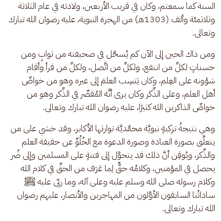
السنة كما سمعتم، وكان في قريب الأربعين، ولادته في عام الثلاثة 
وثلاثمئة وألف (1303هـ) من الهجرة النبوية، عليه رضوان الله تبارك 
وتعالى.
ومن ذاك الحين إلى الآن كم يُسجَّل في صحيفته من ثوابٍ ومن 
حسناتٍ لكلِّ من انتفع، ولكلِّ من اتَّصل، ولكلِّ من قرأ وأقام 
شؤونه على العِلم، وكان يَنسِب العلمَ إلى غيره وهو من خواصِّ 
أهل العلم، وعلى الذِّكر وكان يرى أنَّه المُقصِّر في الذِّكر وهو من 
خواصِّ الذاكرين الله كثيرًا، عليه رضوان الله تبارك وتعالى.
وهي نتيجةُ تزكيةٍ نبويَّة محمَّديَّة توارثها الأكابر، وقد خشي على من 
يتعلَّق بصورة العبادة وصورة الدعوة مع الخُلُوِّ عن حقيقة العلم 
والذِّكر، ويُوقِن أنَّ ذلك قد يتحوَّل إلى فتنةٍ على المسلمين وإلى ضُر 
يحصل في المؤمنين، وكلامُه حقٌّ لِما عَرَف من الحقِّ في كلام الله 
وكلام رسوله صلى الله وسلم عليه وعلى آله، وما ربّى عليه ﷺ 
ساداتُنا السابقون الأوَّلون من المهاجرين والأنصار، عليهم رضوان 
الله تبارك وتعالى.