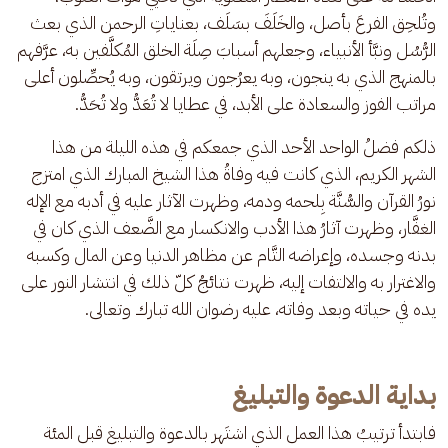
وتُلحِق الفرعَ بأصل، والخَلَفَ بسَلَف، بعناياتِ الرحمن الذي بعث 
الرُّسُل ونبَّأ الأنبياء، وجعلهم أسبابَ صِلَة الخلق المُكلَّفين به، عرَّفهم 
بالمنهج الذي به ينجون، وبه يعرُجون ويرتقون، وبه يُحصِّلون أعلى 
مراتب الفوز والسعادة على الأبد، في عطايا لا تُعَدُّ ولا تُحَدُّ.
ذلكم فضلُ الواحد الأحد الذي جمعكم في هذه الليلة من هذا 
الشهر الكريم، الذي كانت فيه وفاةُ هذا الشيخ المبارك الذي امتزج 
نورُ القرآن والسُّنَّة بِلحمه ودمه، وظهرت الآثار عليه في أدبه مع الإله 
الغفَّار، وظهرت آثارُ هذا الأدب والانكسار مع الضَّعف الذي كان في 
بدنه وجسده، وإعراضه التَّام عن مظاهر الدنيا وعن المال وكسبه 
والاغترار به والالتفات إليه، ظهرت نتائجُ كلّ ذلك في انتشار النور على 
يده في حياته وبعد وفاته، عليه رضوان الله تبارك وتعالى.
بداية الدعوة والتبليغ
فابتدأ ترتيبُ هذا العمل الذي اشتَهر بالدعوة والتبليغ قبل المئة 