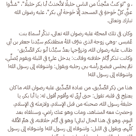
، و "لو كنتُ متَّخِذًا من الناس خليلًا لاتَّخذتُ أبا بكر خليلًا"، "سُدُّوا 
عنِّي كلَّ خَوخةٍ في المسجد إلَّا خَوخةَ أبي بكر"، عليه رضوان الله 
تبارك وتعالى.
وكان في تلك المحبَّة عليه رضوان الله تعالى، تذكُر أسماءُ بنت 
عُمَيس -وهي زوجة الذي شرَّف اللهُ منطقتكم سيِّدنا جعفر بن أبي 
طالب عليه رضوان الله، وتزوَّجها بعدُ سيِّدُنا أبو بكر الصِّدِّيق- 
وكانت تذكر أيَّامَ خلافته وقالت: يدخل عليَّ في الليلة ويقوم يُصلِّي، 
ثمَّ يجلس فيضع رأسَه بين رجليه ويقول: واشوقاه إلى رسول الله! 
واشوقاه إلى رسول الله!
هذا من ذِكر الصِّدِّيق، من عبادة الصِّدِّيق عليه رضوان الله، ما كان 
يعتلِج في قلبه، تقول: حتى أرِقّ له وأقوم أقول له: يا أبا بكر، يا 
خليفةَ رسول الله، صحبتَه من قبل الإسلام، ولازمتَه في الإسلام، 
وحضرتَ معه المشاهد، ومات وهو عنك راضٍ، وستلقاه بعد 
اليوم، وهو في هذا الحال ليالي! وهو في أيَّام خلافته، في همِّ الأمَّة 
كلِّهم، ويقول في الليل: واشوقاه إلى رسول الله! واشوقاه إلى رسول 