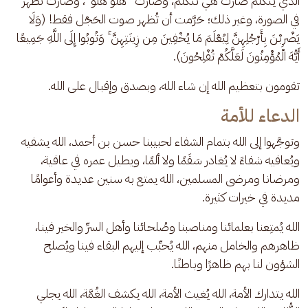
الذي يتكلم صارت هي تتكلم، وصارت "هلو هلو"، وصارت تظهر 
في الصورة، وغير ذلك؛ حَرَّمت أن تُظهر صوت الحَجْل فقط! (وَلَا 
يَضْرِبْنَ بِأَرْجُلِهِنَّ لِيُعْلَمَ مَا يُخْفِينَ مِن زِينَتِهِنَّ ۚ وَتُوبُوا إِلَى اللَّهِ جَمِيعًا 
أَيُّهَ الْمُؤْمِنُونَ لَعَلَّكُمْ تُفْلِحُونَ).
تقومون بتعظيم الله إن شاء الله، وبصدق وإقبال على الله.
الدعاء للأمة
وتوجَّهوا إلى الله بتمام الشفاء لحبيبنا حسن بن أحمد، الله يشفيه 
ويُعافيه شفاءً لا يُغادر سَقَمًا ولا ألمًا، ويطيل عمره في عافية، 
ومرضانا ومرضى المسلمين، الله يمتع به سنين عديدة وأعوامًا 
مديدة في خيرات كثيرة. 
الله يُمتِعنا بعلمائنا ومناصبنا وصُلحائنا وأهل السرِّ والخير فينا، 
ظاهرهم والخامل منهم، الله يُحبِّب إليهم البقاء فينا ويُصلح 
الشؤون لنا بهم ظاهرًا وباطنًا. 
الله يتدارك الأمة، الله يُغيث الأمة، الله يكشف الغُمَّة، الله يجلي 