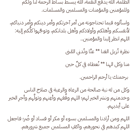
الظُّلمة، الله يدفع النقمة، الله يبسط بساط الرحمة لنا ولكم 
وللمؤمنين والمؤمنات والمسلمين والمسلمات.
واسألوه فيما تحتاجونه من أمر آخرتكم وأمر دينكم وأمر دنياكم، 
لأنفسكم وأهلكم وأولادكم وأهل بلدانكم، وتوجَّهوا كلُّكم إليه: 
اللهم انظر إلينا والمؤمنين.. 
نظرة تُزيل العَنا ** عنَّا وتُدني المُنى
منا وكل الهنا ** نُعطاه في كلِّ حين
 برحمتك يا أرحم الراحمين. 
وكل من له نية صالحة من الرعاة والرعية في صلاح الناس 
وخدمتهم ونشر الخير لهم؛ اللهم وفِّقهم وأعِنهم وتولَّهم وأجرِ الخير 
على أيديهم. 
اللهم ومن أرادنا والمسلمين بسوء أو مكر أو فساد أو ضُر؛ فاجعل 
اللهم كيدهم في نحورهم، واكفِ المسلمين جميع شرورهم.