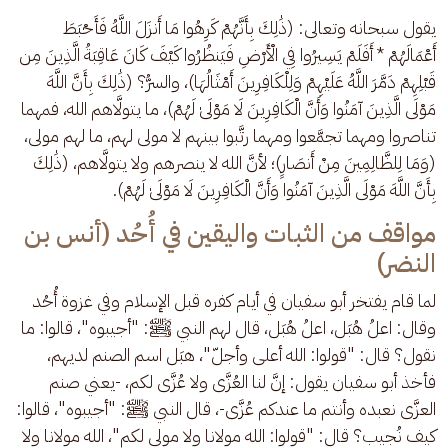
يقول سبحانه وتعالى: (ذَٰلِكَ بِأَنَّهُمْ كَرِهُوا مَا أَنزَلَ اللَّهُ فَأَحْبَطَ 
أَعْمَالَهُمْ * أَفَلَمْ يَسِيرُوا فِي الْأَرْضِ فَيَنظُرُوا كَيْفَ كَانَ عَاقِبَةُ الَّذِينَ مِن 
قَبْلِهِمْ دَمَّرَ اللَّهُ عَلَيْهِمْ وَلِلْكَافِرِينَ أَمْثَالُهَا)، والسرُّ؟ (ذَٰلِكَ بِأَنَّ اللَّهَ 
مَوْلَى الَّذِينَ آمَنُوا وَأَنَّ الْكَافِرِينَ لَا مَوْلَىٰ لَهُمْ)، ما يتولَّاهم الله، فمهما 
تناصروا ومهما تجمَّعوا ومهما رتَّبوا بينهم لا مولى لهم، ما لهم مولى، 
(وَمَا لِلظَّالِمِينَ مِنْ أَنصَارٍ)؛ لأنَّ الله لا ينصرهم ولا يتولَّاهم، (ذَٰلِكَ 
بِأَنَّ اللَّهَ مَوْلَى الَّذِينَ آمَنُوا وَأَنَّ الْكَافِرِينَ لَا مَوْلَىٰ لَهُمْ).
مواقف من الثبات واليقين في أُحُد (أنس بن
النضر)
لما قام يفتخر أبو سفيان في أيام كفره قبل الإسلام وفي غزوة أُحُد 
وقال: اعلُ هُبَل، اعلُ هُبَل، قال لهم النبي ﷺ: "أجيبوه"، قالوا: ما 
نقول؟ قال: "قولوا: الله أعلى وأجلّ"، هبَل اسم الصنم لديهم، 
فأخذ أبو سفيان يقول: إنَّ لنا العُزَّى ولا عُزَّى لكم، -يعني صنم 
العزَّى نعبده وأنتم ما عندكم عُزَّى-، قال النبي ﷺ: "أجيبوه"، قالوا: 
كيف نُجيب؟ قال: "قولوا: الله مولانا ولا مولى لكم"، الله مولانا ولا 