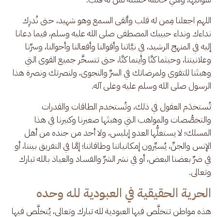
اللهم اجعلنا مِمن له قلب وألقى السمع وهو شهيد، حتى نُدرِك 
نداءك ونداء حبيبك المصطفى صلى الله عليه وسلم، فيما دعانا 
إليه في المنهج الرشيد، في نيَّاتنا وأقوالنا وأفعالنا وأحوالنا، وسرِّنا 
وعلانيتنا، وحيثما كنَّا وأينما كنَّا، حتى تتسخَّر جميع القوى التي 
وهبتَنا للتقوى ولمرضاتك في السرِّ والنجوى، ولنصرتك ونصرة هذا 
الرسول صلى الله وسلم عليه وعلى آله. 
تُستخدَم العقول في ذلك، وتُستخدم الطاقات والقدرات 
والتخصُّصات والمواهب التي وهبتَها صغيرنا وكبيرنا في هذا 
المسلك؛ لا يستغلُّها العدو إبليس، ولا أحد من جنده من أهل 
الإنس والجنِّ، يُسيِّرون إمكانياتنا وطاقاتنا؛ إمَّا في التفريق بيننا، أو 
في ضرِّ بعضنا البعض، أو في نشر الشرِّ والفساد والعياذ بالله تبارك 
وتعالى.
الحرية الحقيقية في العبودية لله وحده
هذه مواطن تتخلَّص فيها العبودية لله تبارك وتعالى، يُتخلَّص فيها 