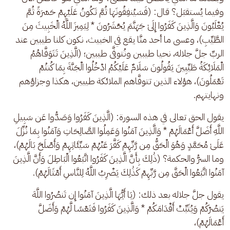
وفيما يُستقبَل؟ قال: (فَسَيُنفِقُونَهَا ثُمَّ تَكُونُ عَلَيْهِمْ حَسْرَةً ثُمَّ 
يُغْلَبُونَ وَالَّذِينَ كَفَرُوا إِلَىٰ جَهَنَّمَ يُحْشَرُونَ * لِيَمِيزَ اللَّهُ الْخَبِيثَ مِنَ 
الطَّيِّبِ)، وعسى ما أحد منَّا يقع في الخبيث، نكون كلنا طيبين عند 
الربِّ جلَّ جلاله، نحيا طيبين ونُتوفَّى طيبين؛ (الَّذِينَ تَتَوَفَّاهُمُ 
الْمَلَائِكَةُ طَيِّبِينَ يَقُولُونَ سَلَامٌ عَلَيْكُمُ ادْخُلُوا الْجَنَّةَ بِمَا كُنتُمْ 
تَعْمَلُونَ)، هؤلاء الذين تتوفَّاهم الملائكة طيبين، هكذا وجزاؤهم 
ونهايتهم. 
يقول الحق تعالى في هذه السورة: (الَّذِينَ كَفَرُوا وَصَدُّوا عَن سَبِيلِ 
اللَّهِ أَضَلَّ أَعْمَالَهُمْ * وَالَّذِينَ آمَنُوا وَعَمِلُوا الصَّالِحَاتِ وَآمَنُوا بِمَا نُزِّلَ 
عَلَىٰ مُحَمَّدٍ وَهُوَ الْحَقُّ مِن رَّبِّهِمْ كَفَّرَ عَنْهُمْ سَيِّئَاتِهِمْ وَأَصْلَحَ بَالَهُمْ)، 
وما السرُّ والحكمة؟ (ذَٰلِكَ بِأَنَّ الَّذِينَ كَفَرُوا اتَّبَعُوا الْبَاطِلَ وَأَنَّ الَّذِينَ 
آمَنُوا اتَّبَعُوا الْحَقَّ مِن رَّبِّهِمْ كَذَٰلِكَ يَضْرِبُ اللَّهُ لِلنَّاسِ أَمْثَالَهُمْ). 
يقول جلَّ جلاله بعد ذلك: (يَا أَيُّهَا الَّذِينَ آمَنُوا إِن تَنصُرُوا اللَّهَ 
يَنصُرْكُمْ وَيُثَبِّتْ أَقْدَامَكُمْ * وَالَّذِينَ كَفَرُوا فَتَعْسًا لَّهُمْ وَأَضَلَّ 
أَعْمَالَهُمْ)، 