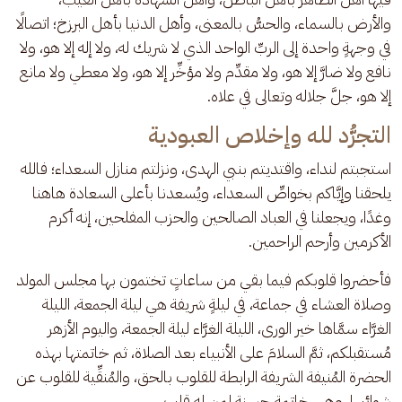
والأرض بالسماء، والحسُّ بالمعنى، وأهل الدنيا بأهل البرزخ؛ اتصالًا 
في وجهةٍ واحدة إلى الربِّ الواحد الذي لا شريك له، ولا إله إلا هو، ولا 
نافع ولا ضارَّ إلا هو، ولا مقدِّم ولا مؤخِّر إلا هو، ولا معطي ولا مانع 
إلا هو، جلَّ جلاله وتعالى في علاه.
التجرُّد لله وإخلاص العبودية
استجبتم لنداء، واقتديتم بنبي الهدى، ونزلتم منازل السعداء؛ فالله 
يلحقنا وإيَّاكم بخواصِّ السعداء، ويُسعدنا بأعلى السعادة هاهنا 
وغدًا، ويجعلنا في العباد الصالحين والحزب المفلحين، إنه أكرم 
الأكرمين وأرحم الراحمين. 
فأحضروا قلوبكم فيما بقي من ساعاتٍ تختمون بها مجلس المولد 
وصلاة العشاء في جماعة، في ليلةٍ شريفة هي ليلة الجمعة، الليلة 
الغرَّاء سمَّاها خير الورى، الليلة الغرَّاء ليلة الجمعة، واليوم الأزهر 
مُستقبلكم، ثمَّ السلامَ على الأنبياء بعد الصلاة، ثم خاتمتها بهذه 
الحضرة المُنيفة الشريفة الرابطة للقلوب بالحق، والمُنقِّية للقلوب عن 
شوائبها، وهي خاتمة حسنة لمن له قلب.