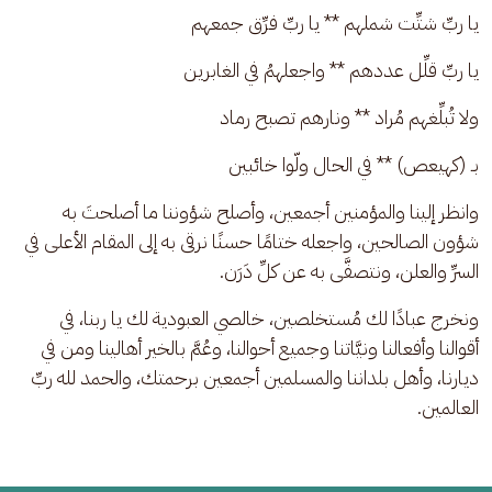
يا ربِّ شتِّت شملهم ** يا ربِّ فرِّق جمعهم
يا ربِّ قلِّل عددهم ** واجعلهمُ في الغابرين
ولا تُبلِّغهم مُراد ** ونارهم تصبح رماد
بـ (كهيعص) ** في الحال ولّوا خائبين
وانظر إلينا والمؤمنين أجمعين، وأصلح شؤوننا ما أصلحتَ به 
شؤون الصالحين، واجعله ختامًا حسنًا نرقى به إلى المقام الأعلى في 
السرِّ والعلن، ونتصفَّى به عن كلِّ دَرَن. 
ونخرج عبادًا لك مُستخلصين، خالصي العبودية لك يا ربنا، في 
أقوالنا وأفعالنا ونيَّاتنا وجميع أحوالنا، وعُمَّ بالخير أهالينا ومن في 
ديارنا، وأهل بلداننا والمسلمين أجمعين برحمتك، والحمد لله ربِّ 
العالمين.