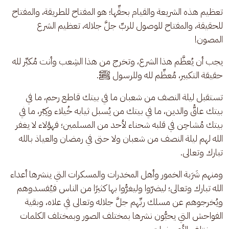
تعظيم هذه الشريعة والقيام بحقِّها؛ هو المفتاح للطريقة، والمفتاح 
للحقيقة، والمفتاح للوصول للربِّ جلَّ جلاله، تعظيم الشرع 
المصون! 
يجب أن يُعظَّم هذا الشرع، وتخرج من هذا الشِعب وأنت مُكبِّر لله 
حقيقة التكبير، مُعظِّم لله وللرسول ﷺ.
تستقبل ليلة النصف من شعبان ما في بيتك قاطع رحم، ما في 
بيتك عاقُّ والدين، ما في بيتك من يُسبل ثيابه خُيلاء وكِبْر، ما في 
بيتك مُشاحِن في قلبه شحناء لأحد من المسلمين؛ فهؤلاء لا يغفر 
الله لهم ليلة النصف من شعبان ولا حتى في رمضان والعياذ بالله 
تبارك وتعالى. 
ومنهم شَرَبة الخمور وأهل المخدرات والمسكرات التي ينشرها أعداء 
الله تبارك وتعالى؛ ليضرّوا وليغرُّوا بها كثيرًا من الناس فيُفسدوهم 
ويُخرجوهم عن مسلك ربِّهم جلَّ جلاله وتعالى في علاه، وبقية 
الفواحش التي يحبُّون نشرها بمختلف الصور وبمختلف الكلمات 