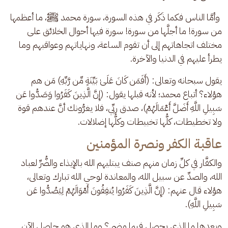
 وأمَّا الناس فكما ذَكَر في هذه السورة، سورة محمد ﷺ، ما أعظمها 
من سورة! ما أجلَّها من سورة! سورة فيها أحوال الخلائق على 
مختلف اتجاهاتهم إلى أن تقوم الساعة، ونهاياتهم وعواقبهم وما 
يطرأ عليهم في الدنيا والآخرة.
يقول سبحانه وتعالى: (أَفَمَن كَانَ عَلَىٰ بَيِّنَةٍ مِّن رَّبِّهِ) مَن هم 
هؤلاء؟ أتباع محمد؛ لأنه قبلها يقول: (إِنَّ الَّذِينَ كَفَرُوا وَصَدُّوا عَن 
سَبِيلِ اللَّهِ أَضَلَّ أَعْمَالَهُمْ)، صدق ربِّي، فلا يغرُّونك أنَّ عندهم قوة 
ولا تخطيطات، كلُّها تخبيطات وكلُّها إضلالات.
عاقبة الكفر ونصرة المؤمنين
والكفَّار في كلِّ زمان منهم صنف يبتليهم الله بالإيذاء والضُّرِّ لعباد 
الله، والصدِّ عن سبيل الله، والمعاندة لوحي الله تبارك وتعالى، 
هؤلاء قال عنهم: (إِنَّ الَّذِينَ كَفَرُوا يُنفِقُونَ أَمْوَالَهُمْ لِيَصُدُّوا عَن 
سَبِيلِ اللَّهِ). 
وبعدها ما الذي يحصل فيما مضى؟ وما الذي هو حاصل الآن 