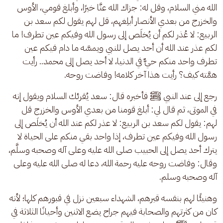
الله مني السلام، وقل له: جزاك الله عنَّا خيرًا، وأبلغ قومي، الأوس 
والخزرج من بعدي الأنصار أبلِغهم، قل لهم يقول لكم سعد بن 
الربيع: لا عُذر لكم أن يُخلَص إلى رسول الله وفيكم عين تطرف! ما 
لكم عذر عند الله أن أحد يصل للنبي ويمسَّه ما دام فيكم عين 
تطرف واحد منكم حيٌّ في الدنيا، لا أحد يصل إلى محمد.. رأيت 
همَّته كيف؟ رأيت هذا آخر كلامه! وفاضت روحه.
رجع إلى عند النبي ﷺ فأخبره قال: سعد يُقرئك السلام ويقول إنه 
في الموتى، ثم قال لي: أبلغ قومنا من بعدي الأوس والخزرج قل 
لهم: يقول لكم سعد بن الربيع: لا عذر لكم عند الله أن يُخلَص إلى 
رسول الله وفيكم عين تطرف، إذا واحد بقي منكم على الحياة لا 
يترك أحد يصل إلى الحبيب صلى الله عليه وعلى آله وصحبه وسلَّم، 
وقال: وفاضت روحه عليه رحمة الله، دعا له صلى الله عليه وعلى 
آله وصحبه وسلم.
وهنيئًا لهم بنفسه قبرهم، الشهداء سبعين نزل في قبورهم كلها؛ لأنه 
كان من كثرتهم والصحابة فيهم جراح يضع الاثنين وأحيانًا الثلاثة في 