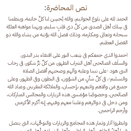
نص المحاضرة:
الحمد لله على بلوغ الخواتيم، والله يُحسِن لنا كلَّ خاتمة، وينظمنا 
في سِلك أهل الصدق من كلِّ ذي قلبٍ سليم، ويهبنا مواهبه العليَّة 
سبحانه وتعالى ومكارمه، وذلك فضل الله يؤتيه من يشاء والله ذو 
الفضل العظيم. 
احمدوا الذي جمعكم في شِعب النور على اقتفاء بدر البدور، 
والسلَف الصالحين أهل الشراب الطهور، من كلِّ بَرٍّ شكور، في رحاب 
النبي هود -على نبينا وعليه وآلهم وصحبهم أفضل الصلاة 
والتسليم-، في كلِّ شأنٍ من الشؤون، في البطون وفي الظهور، وعلى 
جميع مَن والاهم واتبعهم بإحسان، والملائكة المقربين وعباد الله 
الصالحين، وخصوصًا مؤسّسي هذه الزيارات والمجالس المباركات، 
ومن دخل في دوائرهم وعلينا معهم وفيهم، إنه أكرم الأكرمين 
وأرحم الراحمين.
وانظروا آثار وثمار هذه المجامع والزيارات والتوجُّهات، التي يتصل 
فيها أهلُ الظاهر بأهل الباطن، وأهل الشهادة بأهل الغيب، 