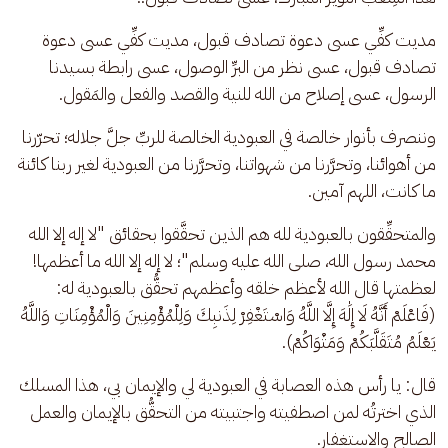
مديت كفِّي عسى دعوة تصادف قبول، مديت كفِّي عسى دعوة 
تصادف قبول، عسى نظر من البرِّ الوصول، عسى رابطة بسيدنا 
الرسول، عسى إصلاح من الله للنية والقصد والفعل والمَقول. 
وننصرف بأنوار خالصة في العبودية الخالصة للربِّ جلَّ جلاله؛ تحرّرنا 
من أهوائنا، وتحرَّرنا من شهواتنا، وتحرَّرنا من العبودية لغير ربنا كائنة 
ما كانت، اللهم آمين. 
والمتحقِّقون بالعبودية لله هم الذين تحقَّقوا بحقائق "لا إله إلا الله 
محمد رسول الله، صلى الله عليه وسلم"؛ لا إله إلا الله ما أعظمها! 
لعظمتها قال الله لأعظم خلقه وأعظمهم تحقُّق بالعبودية له: 
(فَاعْلَمْ أَنَّهُ لَا إِلَٰهَ إِلَّا اللَّهُ وَاسْتَغْفِرْ لِذَنبِكَ وَلِلْمُؤْمِنِينَ وَالْمُؤْمِنَاتِ وَاللَّهُ 
يَعْلَمُ مُتَقَلَّبَكُمْ وَمَثْوَاكُمْ).
قال: يا رأس هذه العصابة في العبودية لي والإيمان بي، هذا المسلك 
الذي اخترتُه لمن اصطفيته واجتبيته من التحقُّق بالإيمان والعمل 
الصالح والاستغفار.