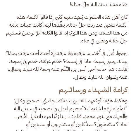
هذه مشت عند الله جلَّ جلاله! 
كان أهل هذه الحضرات يُعهَد منهم كثير، إذا قالوا الكلمة؛ هذه 
الكلمة تمشي عند ربك جلَّ جلاله، ينفِّذها لهم، كانت عينات ملانة 
من هذا الصنف ومن هذا النوع؛ إذا قالوا الكلمة أبرَّ الرحمنُ قسمَهم 
جلَّ جلاله وتعالى في علاه.
رجعوا، قُتل في أُحُد، ما عرفوه ولا عرفته إلا أخته، أخته عرفته بماذا؟ 
ببنانه، يعني إصبعه، ماذا في إصبعه؟ خاتم عرفته، خاتم في إصبعه، 
قالت: هذا خاتم أخي أنس بن النَّضْر عليه رحمة الله تبارك وتعالى، 
عليه رضوان الله تبارك وتعالى.
كرامة الشهداء ورسائلهم
وهكذا، هؤلاء أوقفهم الله بين يديه كما جاء في الصحيح وقال: 
"تمنَّوا عليَّ ما شئتم"، فأعجبهم البذل والتضحية في سبيل الله 
والجهاد مع النبي محمد، قالوا: يا ربنا رُدَّنا مرة ثانية إلى الأرض، 
لماذا؟ ستعملون؟ ستأكلون أو ستشربون أو ستبنون أو 