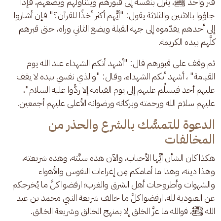
قبر واحد ﷺ، ينزل بنفسه إلى قبورهم ويتناولهم ويضعهم، فإذا 
جاؤوا بالاثنين والثلاثة يقول: "أيُّهم أكثر أخذًا للقرآن؟" فإن أشاروا 
إلى أحدهم يقدّموه إلى جهة القبلة ويضع الثاني وراه، حتى قبرهم 
كلَّهم بيده الكريمة. 
ثم وقف على قبورهم قال: "أشهد أنكم الشهداء عند الله يوم 
القيامة" ، أشهد أنكم الشهداء، وقال: "والذي نفسي بيده لا يقف 
عليهم أحد فيسلِّم عليهم إلى يوم القيامة إلا ردُّوا عليه السلام"، 
عليهم سلام الله ورحمته وبركاته ورضوانه الأعلى عليهم أجمعين.
الدعوة للتمسُّك بالشرع والحذر من
المخالفات
هكذا كان الشأن أيُّها الأحباب، والآن هذه سنَّته، وهذه شريعته، 
وهذا دينه، وهذا ما أمامكم مِن إغراءات النفوس والأهواء 
والشهوات وأطروحات أهل الشرق والغرب؛ ارفضوا كلَّ ما يُخرجكم 
عن العبودية لله، ارفضوا كلَّ ما خالف شريعة النبي محمد بن عبد 
الله ﷺ، فوالله ما عزَّ الخلق إلا بمنهج الخالق وشريعة الخالق.