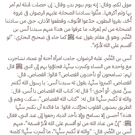
مولى لكم، وقال: إنه يوم بيوم بدر، وقال: إن حصلت مُثلة لم آمر 
بها ولم أكرهها.. مثَّلوا بسادتنا الصحابة عليهم الرضوان في غزوة 
أُحُد، بقروا البطون، جدّعوا الأنوف، وقطعوا الآذان، حتى من سادتنا 
الصحابة من لم يُعرَف، ما عرفوا من هذا! منهم سيدنا أنس بن 
النَّضْر، وهو في مقام يقول عنه ﷺ كما جاء في صحيح البخاري: "لو 
أقسم على الله لأبرَّه".
أنس بن النَّضْر، عليه الرضوان، جاءت امرأة أخته أو عمته، تشاجرت 
مع واحدة من النساء وكسرت سِنَّها، فجاؤوا بهم إلى النبي ﷺ قال 
لهم: تسامحون أو تأخذون القصاص؟ قالوا: القصاص. قال: 
القصاص، اكسروا سنَّها، يقول له سيدنا أنس: يا رسول الله تُكسَر 
سِنُّ عمتي -أو أختي-؟ قال له: كتاب الله القصاص يا أنس، قال: 
والله لا تُكسر سنُّها! قال له: "كتاب الله القصاص"، سكت وهم في 
الطريق يمشون القلوب تحرَّكت، قالوا: ما فائدة أن نكسر سنَّها 
هذه؟ أحسن إلا نسامح وإلا نأخذ الدية، رجعوا إلى عند النبي، فقال 
ﷺ: "إنَّ من عباد الله من لو أقسم على الله لأبرَّ قسمَه"، منهم 
أنس بن النَّضْر، قال: "والله لا تُكسر سنُّها"، ما كُسرت سنُّها! كلمته 