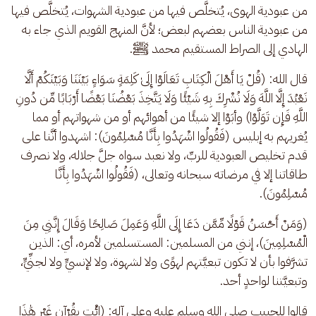
من عبودية الهوى، يُتخلَّص فيها من عبودية الشهوات، يُتخلَّص فيها 
من عبودية الناس بعضهم لبعض؛ لأنَّ المنهج القويم الذي جاء به 
الهادي إلى الصراط المستقيم محمد ﷺ. 
قال الله: (قُلْ يَا أَهْلَ الْكِتَابِ تَعَالَوْا إِلَىٰ كَلِمَةٍ سَوَاءٍ بَيْنَنَا وَبَيْنَكُمْ أَلَّا 
نَعْبُدَ إِلَّا اللَّهَ وَلَا نُشْرِكَ بِهِ شَيْئًا وَلَا يَتَّخِذَ بَعْضُنَا بَعْضًا أَرْبَابًا مِّن دُونِ 
اللَّهِ فَإِن تَوَلَّوْا) وأبَوْا إلا شيئًا من أهوائهم أو من شهواتهم أو مما 
يُغريهم به إبليس (فَقُولُوا اشْهَدُوا بِأَنَّا مُسْلِمُونَ): اشهدوا أنَّنا على 
قدم تخليص العبودية للربِّ، ولا نعبد سواه جلَّ جلاله، ولا نصرف 
طاقاتنا إلا في مرضاته سبحانه وتعالى، (فَقُولُوا اشْهَدُوا بِأَنَّا 
مُسْلِمُونَ). 
(وَمَنْ أَحْسَنُ قَوْلًا مِّمَّن دَعَا إِلَى اللَّهِ وَعَمِلَ صَالِحًا وَقَالَ إِنَّنِي مِنَ 
الْمُسْلِمِينَ)، إنني من المسلمين: المستسلمين لأمره، أي: الذين 
تشرَّفوا بأن لا تكون تبعيَّتهم لهوًى ولا لشهوة، ولا لإنسيٍّ ولا لجنِّيٍّ، 
وتبعيَّتنا لواحدٍ أحد. 
قالوا للحبيب صلى الله وسلم عليه وعلى آله: (ائْتِ بِقُرْآنٍ غَيْرِ هَٰذَا 