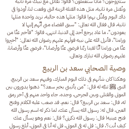
ستتزوجون؟ ماذا ستعملون؟ قالوا: نقاتل مع نبيك مرة ثانية 
ونُقتل مرة ثانية، مثل هذه القتلة الزينة التي وقعت لنا، أوذوا في 
ذاك اليوم ومُثِّل بهم! قالوا: مثلها هذه حالية، نريد واحدة مثلها 
ثانية، قال فقال الله تعالى: "سبق القضاء مني أنَّهم إليها لا 
يعودون"، ما عاد يرجع أحد إلى الدنيا، انتهى، قالوا: "فأخبر عنَّا من 
وراءنا"، فأنزل الله على نبيه قولَهم عليهم رضوان الله تعالى: "أخبِروا 
عنَّا من وراءنا أنَّا لقينا ربَّنا فرضي عنَّا وأرضانا"، فرضي عنَّا وأرضانا، 
عليهم رضوان الله تبارك وتعالى.
وصية الصحابي سعد بن الربيع
وهكذا كان شأنهم في ذلك اليوم المبارك، وفيهم سعد بن الربيع، 
النبي ﷺ تنبَّه له قال: "من يأتيني بخبر سعد؟" ذهبوا يدورون بين 
الموتى والقتلى وبين الجرحى، وجده، جاء واحد منهم في آخر رمق 
له، قال: سعد بن الربيع؟ قال: نعم، قد صعب عليه الكلام وفتح 
العين، قال له: رسول الله يسأل عنك، لما ذكر له اسم رسول الله 
فتح عينيه! قال: رسول الله ذكرني؟ قال: نعم وهو يسأل عنك 
كيف أنت؟، قال: قل له في الموتى، قل له أنا في الموتى، أبلغ رسول 