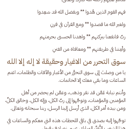
فهم القوم الذين هُدوا ** وبفضل الله قد سَعِدوا 
ولغير الله ما قصدوا ** ومع القرآن في قرنِ 
ربِّ فانفعنا ببركتهم ** واهدنا الحسنى بحرمتهم 
وأمِتنا في طريقتهم ** ومعافاة من الفتنِ
سوق التحرر من الاغيار وحقيقة لا إله إلا الله
يا من وصلتَ إلى سوق التحرُّر من الأغيار والآفات والظلمات، اغنم 
الساعات وما بقي معك إلا الخاتمات. 
وأنتم نيابة عَمَّن قد نفر وذهب، وعمَّن لم يحضر من أهل 
المؤمنين والمؤمنات، وتوجَّهوا إلى ربِّ الكل، وإله الكل، وخالق الكلِّ، 
ومن بيده أمر الكل، الذي أرسل إلينا الرسل، ربنا سبحانه وتعالى.
توجَّهوا إليه بصدق في باقي اللحظات هذه التي معكم والساعات في 
هذا الشِعب النُّوَيِّر المبارك، عسى نصادف قبول.. 