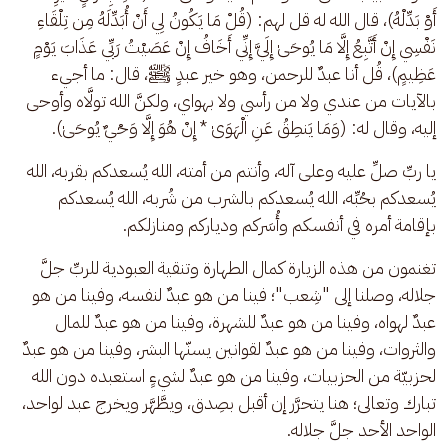
أَوْ بَدِّلْهُ)، قال الله له قل لهم: (قُلْ مَا يَكُونُ لِي أَنْ أُبَدِّلَهُ مِن تِلْقَاءِ 
نَفْسِي إِنْ أَتَّبِعُ إِلَّا مَا يُوحَىٰ إِلَيَّ إِنِّي أَخَافُ إِنْ عَصَيْتُ رَبِّي عَذَابَ يَوْمٍ 
عَظِيمٍ)، قُل أنا عبدٌ للرحمن، وهو خير عبدٍ ﷺ، قال: ما أجيء 
بالآيات من عندي ولا من رأسي ولا بهواي، ولكنَّ الله تولَّاه وأوحى 
إليه، وقال له: (وَمَا يَنطِقُ عَنِ الْهَوَىٰ * إِنْ هُوَ إِلَّا وَحْيٌ يُوحَىٰ).
يا ربِّ صلِّ عليه وعلى آله، وأنتم من أمته، الله يُسعدكم بقربه، الله 
يُسعدكم بحُبِّه، الله يُسعدكم بالشرب من شُربه، الله يُسعدكم 
بإقامة أمره في أنفسكم وأُسَركم ودياركم ومنازلكم.
تغنمون من هذه الزيارة كمال الطهارة وتنقية العبودية للربِّ جلَّ 
جلاله، وصلنا إلى "شِعب"؛ فينا من هو عبدٌ لنفسه، وفينا من هو 
عبدٌ لهواه، وفينا من هو عبدٌ للشهرة، وفينا من هو عبدٌ للمال 
والثروات، وفينا من هو عبدٌ لقوانين يسنّها البشر، وفينا من هو عبدٌ 
لحزبيّة من الحزبيات، وفينا من هو عبدٌ لشيءٍ استعبده دون الله 
تبارك وتعالى؛ هنا يتحرَّر إن أقبل بصِدق، ويطَّهَّر ويخرج عبد لواحد، 
الواحد الأحد جلَّ جلاله.