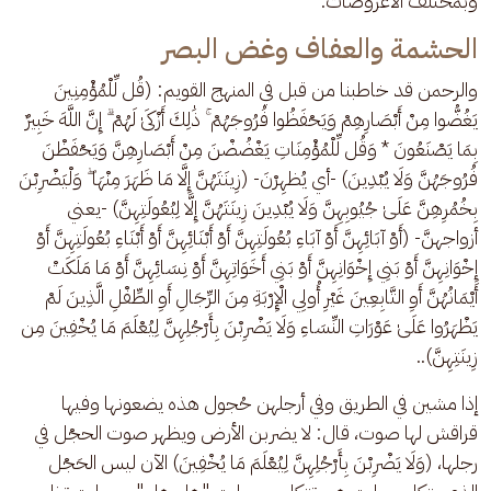
وبمختلف الأعروضات.
الحشمة والعفاف وغض البصر
والرحمن قد خاطبنا من قبل في المنهج القويم: (قُل لِّلْمُؤْمِنِينَ 
يَغُضُّوا مِنْ أَبْصَارِهِمْ وَيَحْفَظُوا فُرُوجَهُمْ ۚ ذَٰلِكَ أَزْكَىٰ لَهُمْ ۗ إِنَّ اللَّهَ خَبِيرٌ 
بِمَا يَصْنَعُونَ * وَقُل لِّلْمُؤْمِنَاتِ يَغْضُضْنَ مِنْ أَبْصَارِهِنَّ وَيَحْفَظْنَ 
فُرُوجَهُنَّ وَلَا يُبْدِينَ) -أي يُظهِرْنَ- (زِينَتَهُنَّ إِلَّا مَا ظَهَرَ مِنْهَا ۖ وَلْيَضْرِبْنَ 
بِخُمُرِهِنَّ عَلَىٰ جُيُوبِهِنَّ وَلَا يُبْدِينَ زِينَتَهُنَّ إِلَّا لِبُعُولَتِهِنَّ) -يعني 
أزواجهنَّ- (أَوْ آبَائِهِنَّ أَوْ آبَاءِ بُعُولَتِهِنَّ أَوْ أَبْنَائِهِنَّ أَوْ أَبْنَاءِ بُعُولَتِهِنَّ أَوْ 
إِخْوَانِهِنَّ أَوْ بَنِي إِخْوَانِهِنَّ أَوْ بَنِي أَخَوَاتِهِنَّ أَوْ نِسَائِهِنَّ أَوْ مَا مَلَكَتْ 
أَيْمَانُهُنَّ أَوِ التَّابِعِينَ غَيْرِ أُولِي الْإِرْبَةِ مِنَ الرِّجَالِ أَوِ الطِّفْلِ الَّذِينَ لَمْ 
يَظْهَرُوا عَلَىٰ عَوْرَاتِ النِّسَاءِ وَلَا يَضْرِبْنَ بِأَرْجُلِهِنَّ لِيُعْلَمَ مَا يُخْفِينَ مِن 
زِينَتِهِنَّ).. 
إذا مشين في الطريق وفي أرجلهن حُجول هذه يضعونها وفيها 
قراقش لها صوت، قال: لا يضربن الأرض ويظهر صوت الحجْل في 
رجلها، (وَلَا يَضْرِبْنَ بِأَرْجُلِهِنَّ لِيُعْلَمَ مَا يُخْفِينَ) الآن ليس الحَجْل 