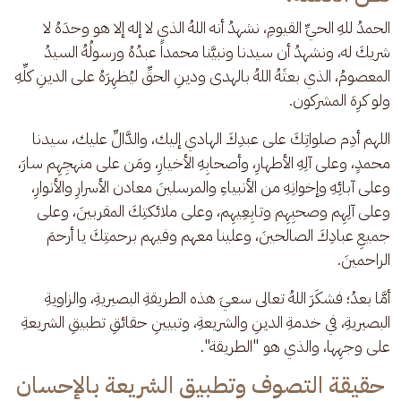
الحمدُ للهِ الحيِّ القيومِ، نشهدُ أنه اللهُ الذي لا إله إلا هو وحدَهُ لا 
شريكَ له، ونشهدُ أن سيدنا ونبيَّنا محمداً عبدُهُ ورسولُهُ السيدُ 
المعصومُ، الذي بعثَهُ اللهُ بالهدى ودينِ الحقِّ ليُظهِرَهُ على الدينِ كلِّهِ 
ولو كرِهَ المشركون.
اللهم أدِم صلواتِكَ على عبدِكَ الهادي إليك، والدَّالِّ عليك، سيدنا 
محمدٍ، وعلى آلِهِ الأطهارِ، وأصحابِهِ الأخيارِ، ومَن على منهجِهِم سارَ، 
وعلى آبائِهِ وإخوانِهِ من الأنبياءِ والمرسلينَ معادن الأسرارِ والأنوارِ، 
وعلى آلِهِم وصحبِهِم وتابِعِيهِم، وعلى ملائكتِكَ المقربينَ، وعلى 
جميعِ عبادِكَ الصالحينَ، وعلينا معهم وفيهم برحمتِكَ يا أرحمَ 
الراحمينَ.
أمَّا بعدُ؛ فشكَرَ اللهُ تعالى سعيَ هذه الطريقةِ البصيريةِ، والزاويةِ 
البصيريةِ، في خدمةِ الدينِ والشريعةِ، وتبيينِ حقائقِ تطبيقِ الشريعةِ 
على وجهِها، والذي هو "الطريقة".
حقيقة التصوف وتطبيق الشريعة بالإحسان