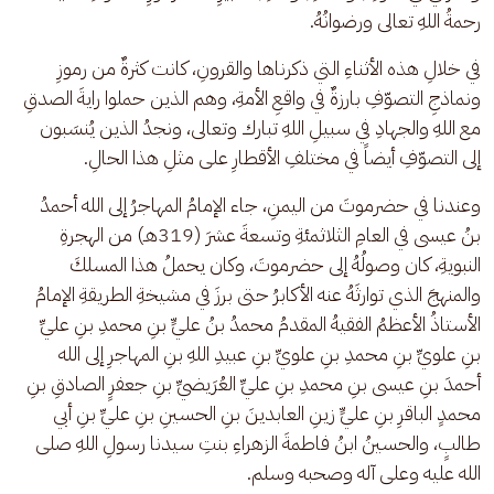
رحمةُ اللهِ تعالى ورضوانُهُ.
في خلالِ هذه الأثناءِ التي ذكرناها والقرونِ، كانت كثرةٌ من رموزِ 
ونماذجِ التصوّفِ بارزةٌ في واقعِ الأمةِ، وهم الذين حملوا رايةَ الصدقِ 
مع اللهِ والجهادِ في سبيلِ اللهِ تبارك وتعالى، ونجدُ الذين يُنسَبون 
إلى التصوّفِ أيضاً في مختلفِ الأقطارِ على مثلِ هذا الحالِ.
وعندنا في حضرموتَ من اليمنِ، جاء الإمامُ المهاجرُ إلى الله أحمدُ 
بنُ عيسى في العامِ الثلاثمئةِ وتسعةَ عشرَ (319هـ) من الهجرةِ 
النبويةِ، كان وصولُهُ إلى حضرموتَ، وكان يحملُ هذا المسلكَ 
والمنهجَ الذي توارثَهُ عنه الأكابرُ حتى برزَ في مشيخةِ الطريقةِ الإمامُ 
الأستاذُ الأعظمُ الفقيهُ المقدمُ محمدُ بنُ عليٍّ بنِ محمدِ بنِ عليِّ 
بنِ علويِّ بنِ محمدِ بنِ علويِّ بنِ عبيدِ اللهِ بنِ المهاجرِ إلى الله 
أحمدَ بنِ عيسى بنِ محمدِ بنِ عليِّ العُرَيضيِّ بنِ جعفرٍ الصادقِ بنِ 
محمدٍ الباقرِ بنِ عليٍّ زينِ العابدينَ بنِ الحسينِ بنِ عليِّ بنِ أبي 
طالبٍ، والحسينُ ابنُ فاطمةَ الزهراءِ بنتِ سيدنا رسولِ اللهِ صلى 
الله عليه وعلى آله وصحبه وسلم.