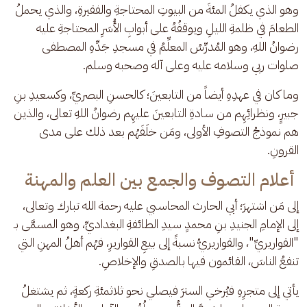
وهو الذي يكفلُ المئةَ من البيوتِ المحتاجةِ والفقيرةِ، والذي يحملُ 
الطعامَ في ظلمةِ الليلِ ويوقفُهُ على أبوابِ الأُسَرِ المحتاجةِ عليه 
رضوانُ اللهِ، وهو المُدرِّسُ المعلِّمُ في مسجدِ جَدِّهِ المصطفى 
صلوات ربي وسلامه عليه وعلى آله وصحبه وسلم.
وما كان في عهدِهِ أيضاً من التابعينَ؛ كالحسنِ البصريِّ، وكسعيدِ بنِ 
جبيرٍ، ونظرائِهِم من سادةِ التابعينَ عليهِم رضوانُ اللهِ تعالى، والذين 
هم نموذجُ التصوفِ الأولى، ومَن خلَفَهُم بعد ذلك على مدى 
القرونِ.
أعلام التصوف والجمع بين العلم والمهنة
إلى مَن اشتهرَ؛ أبي الحارث المحاسبي عليه رحمة الله تبارك وتعالى، 
إلى الإمامِ الجنيدِ بنِ محمدٍ سيدِ الطائفةِ البغداديِّ، وهو المسمَّى بـ 
"القواريريِّ"، والقواريريُّ نسبةً إلى بيعِ القواريرِ، فهُم أهلُ المهنِ التي 
تنفعُ الناسَ، القائمون فيها بالصدقِ والإخلاصِ.
يأتي إلى متجرِهِ فيُرخي السترَ فيصلي نحو ثلاثمئةِ ركعةٍ، ثم يشتغلُ 