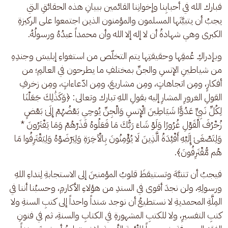
فبارك الله في أحبابِنا وإخوانِنا القائمين ببيانِ هذه الحقائقِ التي 
يجبُ أن يتبيَّنَها المسلمون والمؤمنون الذين اجتمعوا على الركيزةِ 
الكبرى وهي شهادةُ أن لا إله إلا الله وأن محمداً عبدُهُ ورسولُهُ.
وبإدراكِ عُمقِها وحقيقتِها يتم التخلّص من استغواءِ إبليسَ وجندِهِ 
من شياطينِ الإنسِ والجنِّ بمختلفِ ما يطرحون في العالمِ؛ من 
أفكارٍ، ومِن اتجاهاتٍ، ومِن مشاريعَ، ومِن ادّعاءاتٍ، ومِن زخرفِ 
القولِ الغرورِ المشارِ إليه بقولِ اللهِ تبارك وتعالى: ﴿وَكَذَٰلِكَ جَعَلْنَا 
لِكُلِّ نَبِيٍّ عَدُوًّا شَيَاطِينَ الْإِنسِ وَالْجِنِّ يُوحِي بَعْضُهُمْ إِلَىٰ بَعْضٍ 
زُخْرُفَ الْقَوْلِ غُرُورًا وَلَوْ شَاءَ رَبُّكَ مَا فَعَلُوهُ فَذَرْهُمْ وَمَا يَفْتَرُونَ * 
وَلِتَصْغَىٰ إِلَيْهِ أَفْئِدَةُ الَّذِينَ لَا يُؤْمِنُونَ بِالْآخِرَةِ وَلِيَرْضَوْهُ وَلِيَقْتَرِفُوا مَا 
هُم مُّقْتَرِفُونَ﴾.
فيجبُ أن تتنبَّهَ وتستيقظَ قلوبُ المؤمنينَ إلى الاستجابةِ لِنداءِ اللهِ 
ورسولِهِ، ولن نجدَ أقوى في السندِ من هؤلاءِ الأكارمِ، وحسبُنا أننا في 
المِلَّةِ المحمديةِ لا نستطيعُ أن نوجد سَنداً واحداً إلى كتبِ السنةِ ولا 
كتبِ التفسيرِ، ولا للكتبِ المشهورةِ في الكتابِ والسنةِ، ثم في فنونِ 