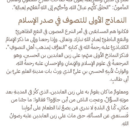
المأمونُ: "الخلقُ كلُّهُم عيالُ اللهِ، وأحبُّهُم إلى اللهِ أنفعُهُم لِعيالِهِ".
النماذج الأولى للتصوف في صدر الإسلام
فكانوا هم المسابقين في أمر الشرع المصون في النفعِ الظاهريِّ 
والنفعِ الباطنيِّ لِعبادِ اللهِ تبارك وتعالى. وإذا رجعنا وإلى ما ذكرَ الإمامُ 
الكلاباذيُّ عليه رحمةُ الله في كتابِهِ "التعرُّف لِمذهبِ أهلِ التصوفِ"، 
فذكرَ النماذجَ الأولى منهُم؛ علي زين العابدين بن الحسين، وهو 
المرجعيةُ في علومِ الإسلامِ والإيمانِ والإحسانِ عليه رحمةُ اللهِ، 
والوارثُ لأبيِهِ الحسينِ بنِ عليٍّ الذي ورثَ بابَ مدينةِ العلمِ عليَّ بنَ 
أبي طالبٍ.
ومعلومٌ ما كان يقومُ به علي زين العابدين، الذي كثُرَ في المدينةِ بعد 
موتِهِ السؤّالُ، وعجِبَ الناسُ من أين جاؤوا؟ فقالوا: ما جئنا من 
مكانٍ، كُنا في البلدةِ لا ندري مَن يضعُ لنا الطعامَ على أبوابِنا 
فَنستغني عن المسألةِ، حتى ماتَ علي زين العابدين عليه رضوانُ 
اللهِ.