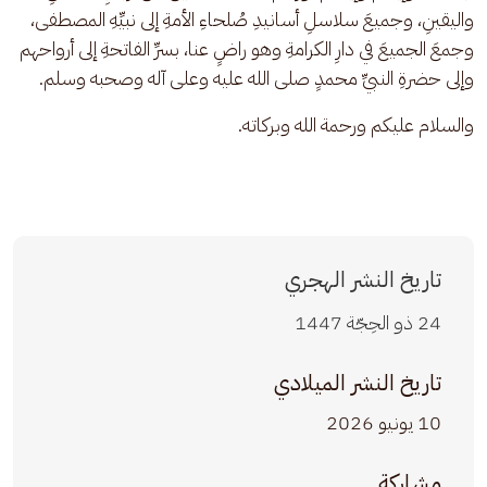
واليقينِ، وجميعَ سلاسلِ أسانيدِ صُلحاءِ الأمةِ إلى نبيِّهِ المصطفى، 
وجمعَ الجميعَ في دارِ الكرامةِ وهو راضٍ عنا، بسرِّ الفاتحةِ إلى أرواحهم 
وإلى حضرةِ النبيِّ محمدٍ صلى الله عليه وعلى آله وصحبه وسلم.
والسلام عليكم ورحمة الله وبركاته.
تاريخ النشر الهجري
24 ذو الحِجّة 1447
تاريخ النشر الميلادي
10 يونيو 2026
مشاركة