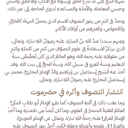
بمهنةِ البيعِ على ما شرعَ الحقُّ ورسولُهُ مع الآدابِ والأخلاقِ والسننِ 
وحسنِ المعاملةِ، والأمانةِ والمساعدةِ لذوي الحاجةِ، إلى غيرِ ذلك.
وتجدُ في كثيرٍ من رموزِ التصوفِ الاسمَ الذي يحملُ المهنةَ؛ كالخَرَّازِ، 
وكالخواصِ، وكغيرِهِم من أولئك الأكابرِ.
ومِنهم سيدنا عبدُ اللهِ بنُ المباركِ عليه رضوانُ اللهِ تبارك وتعالى، 
الذي يرتكزُ الاستفادةُ في علومِ التصوّفِ من كثيرٍ من كلماتِهِ وكثيرٍ 
من مقولاتِهِ عليه رحمة الله، وهو العالمُ الذي كان يُخصِّصُ سنةً 
للتعليمِ وسنةً للغزوِ في سبيلِ الله، وسنةً للحجِّ إلى بيتِ اللهِ. وقد 
أخذَ عنه الشيخ إسماعيل بن إبراهيم والدُ الإمامِ البخاريِّ، محمدِ بنِ 
إسماعيلَ البخاريِّ عليه رضوانُ اللهِ تبارك وتعالى.
انتشار التصوف وأثره في حضرموت
وما عقبَ ذلك في أئمةِ التصوفِ؛ كما ظهرَ الإمامُ أبو طالبٍ المكيُّ 
العالمُ الفقيهُ المتبحرُ في العلومِ، وما كان أيضاً مِن تلامذتِهِ وما أخذَ 
الإمامُ الغزاليُّ عليه رحمةُ اللهِ تبارك وتعالى عن الإمامِ الجوينيِّ، 
والغزاليُّ في علومِهِ وأعمالِهِ وعقلِهِ الكبيرِ، أحدُ رموزِ التصوفِ عليه 