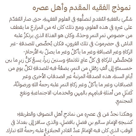
نموذج الفقيه المقدم وأهل عصره
سُمِّيَ بالفقيهِ المُقدمِ لتضلُّعِهِ في العلومِ الفقهيةِ، حتى صار المُقدّمَ 
على غيرِهِ في هذه العلومِ، ومع ذلك كان له من المزارعِ ما يقطف 
من خصوصِ ثمرِ التمرِ وحدَهُ، وكان هو الغذاءُ الذي يرتكزُ عليه 
الناسُ في حضرموتَ في تلك القرونِ، فكان يُخصِّص للصدقةِ -غير 
الزكاةِ وغير الضيافةِ وغير ما يأكلُ وغير ما يصلُ به الأرحامَ- 
فيُخصِّصُ للزكاةِ في كلِّ عامٍ ثلاثمئةٍ وستينَ زيراً، يسعُ كلُّ زيرٍ ما بين 
خمسمئةٍ إلى ألفِ رَطْلٍ من التمرِ، يضعُهُ فيه للصدقةِ لكلِّ يومٍ من 
أيامِ السنةِ، هذه الصدقةُ المرتبةُ غير الصدقاتِ الأخرى وغير 
الضيافاتِ وغير ما يأكلُ وغير زكاةِ التمرِ عليه رحمةُ اللهِ ورضوانُهُ، 
كَمَثَلٍ من أمثلةِ قيامِهِم بالمِهنِ والخدماتِ الاجتماعيةِ ونفعِ 
المجتمعِ.
وهكذا نجدُ مَن في عصرِهِ من نماذجِ أهلِ التصوفِ والطريقةِ؛ 
كشيخِهِ الإمامِ سالمِ بنِ فضلٍ بافضلٍ، والذي سافرَ إلى بغدادَ في 
الوقتِ الذي كان فيه الإمامُ عبدُ القادرِ الجيلانيُّ عليه رحمةُ اللهِ تبارك 