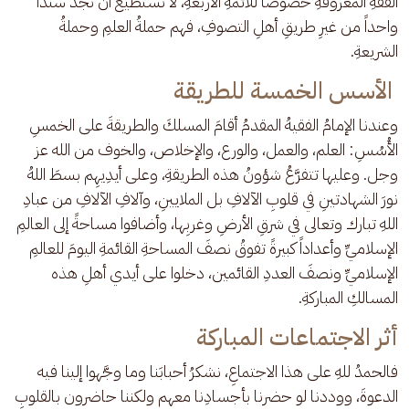
الفقهِ المعروفةِ خصوصاً للأئمةِ الأربعةِ، لا نستطيعُ أن نجدَ سنداً 
واحداً من غيرِ طريقِ أهلِ التصوفِ، فهم حملةُ العلمِ وحملةُ 
الشريعةِ.
الأسس الخمسة للطريقة
وعندنا الإمامُ الفقيهُ المقدمُ أقامَ المسلكَ والطريقةَ على الخمسِ 
الأُسُسِ: العلم، والعمل، والورع، والإخلاص، والخوف من الله عز 
وجل. وعليها تتفرَّعُ شؤونُ هذه الطريقةِ، وعلى أيدِيهِم بسطَ اللهُ 
نورَ الشهادتينِ في قلوبِ الآلافِ بل الملايينِ، وآلافِ الآلافِ من عبادِ 
اللهِ تبارك وتعالى في شرقِ الأرضِ وغربِها، وأضافوا مساحةً إلى العالمِ 
الإسلاميِّ وأعداداً كبيرةً تفوقُ نصفَ المساحةِ القائمةِ اليومَ للعالمِ 
الإسلاميِّ ونصفَ العددِ القائمين، دخلوا على أيدي أهلِ هذه 
المسالكِ المباركةِ.
أثر الاجتماعات المباركة
فالحمدُ للهِ على هذا الاجتماعِ، نشكرُ أحبابَنا وما وجَّهوا إلينا فيه 
الدعوةَ، ووددنا لو حضرنا بأجسادِنا معهم ولكننا حاضرون بالقلوبِ 