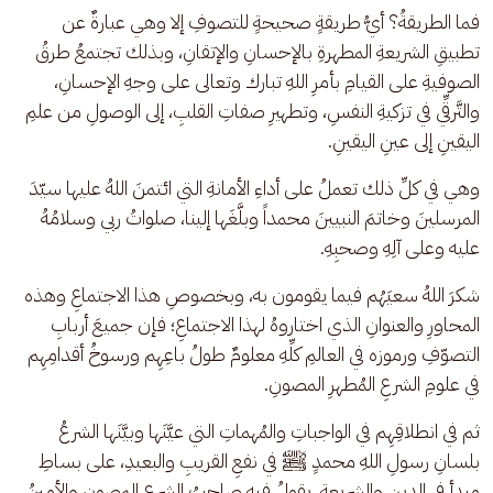
فما الطريقةُ؟ أيُّ طريقةٍ صحيحةٍ للتصوفِ إلا وهي عبارةٌ عن 
تطبيقِ الشريعةِ المطهرةِ بالإحسانِ والإتقانِ، وبذلك تجتمعُ طرقُ 
الصوفيةِ على القيامِ بأمرِ اللهِ تبارك وتعالى على وجهِ الإحسانِ، 
والتَّرقِّي في تزكيةِ النفسِ، وتطهيرِ صفاتِ القلبِ، إلى الوصولِ من علمِ 
اليقينِ إلى عينِ اليقينِ.
وهي في كلِّ ذلك تعملُ على أداءِ الأمانةِ التي ائتمنَ اللهُ عليها سيّدَ 
المرسلينَ وخاتمَ النبيينَ محمداً وبلَّغَها إلينا، صلواتُ ربي وسلامُهُ 
عليه وعلى آلِهِ وصحبِهِ.
شكرَ اللهُ سعيَهُم فيما يقومون به، وبخصوصِ هذا الاجتماعِ وهذه 
المحاورِ والعنوانِ الذي اختاروهُ لهذا الاجتماعِ؛ فإن جميعَ أربابِ 
التصوّفِ ورموزه في العالمِ كلِّهِ معلومٌ طولُ باعِهِم ورسوخُ أقدامِهِم 
في علومِ الشرعِ المُطهرِ المصونِ.
ثم في انطلاقِهِم في الواجباتِ والمُهماتِ التي عيَّنَها وبيَّنَها الشرعُ 
بلسانِ رسولِ اللهِ محمدٍ ﷺ في نفعِ القريبِ والبعيدِ، على بساطِ 
مبدأٍ في الدينِ والشريعةِ، يقولُ فيه صاحبُ الشرعِ المصونِ والأمينُ 