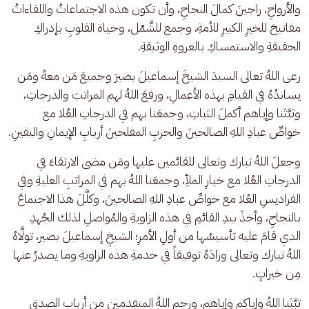
والأرواحِ، راجينَ كمالَ النجاحِ، وأن تكون هذه الاجتماعاتُ واللقاءاتُ 
مفاتيحَ للخيرِ الكبيرِ للأمةِ، وجمع للشَّمْل، وحياة القلوبِ بإدراكِ 
الحقيقةِ والاستمساكِ بالعروةِ الوثيقةِ.
رعى اللهُ تعالى السيدَ الشيخَ إسماعيلَ بصيرَ وجميعَ مَن معهُ ومَن 
يساندُهُ في القيامِ بهذه الأعمالِ، ورفعَ اللهُ لهم المراتبَ والدرجاتِ، 
وثبَّتَنا وإياهم أكملَ الثباتِ، وجمعَنا بهم في الدرجاتِ العُلا مع 
خواصِّ عبادِ اللهِ الصالحينَ والحزبِ المفلحينَ أربابِ الإيمانِ واليقينِ.
وجعلَ اللهُ تبارك وتعالى للقائمين عليها ومَن مضى الارتقاءَ في 
الدرجاتِ العُلا مع خيارِ الملأِ، وجمعَنا اللهُ بهم في المراتبِ العليةِ وفي 
الفراديسِ العُلا مع خواصِّ عبادِ اللهِ الصالحينَ، وكلَّلَ هذا الاجتماعَ 
بالنجاحِ، وأخذَ بيدِ القائمِ في هذه الزاويةِ والمُواصلِ لذلك الجُهدِ 
الذي قامَ عليه تأسيسُها من أولِ الأمرِ؛ الشيخِ إسماعيلَ بصير، تولَّاهُ 
اللهُ تبارك وتعالى وزادَهُ توفيقاً في خدمةِ هذه الزاويةِ وما يصدرُ عنها 
مِن خيراتٍ.
ثبَّتَنا اللهُ وإياكم وإياهم، ورحم اللهُ المتقدمين من أربابِ الصدقِ 