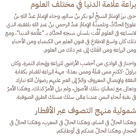
براعة علّامة الدنيا في مختلف العلوم
حتى برزَ الإمامُ الشيخُ أبو بكرِ بنُ سالمٍ، وجاء الإمامُ عبدُ اللهِ بنُ 
علويٍّ الحدَّادُ، وتلميذُهُ الإمامُ عبدُ الرحمنِ بنُ عبدِ اللهِ بلفقيهِ، الذي 
لاتساعِهِ في العلومِ لُقِّبَ بلسانِ شيخِهِ الحدَّادِ بـ "علَّامةِ الدنيا"، ومع 
ذلك كان واسعَ الاطلاعِ في فنونِ العلمِ من الكيمياءِ ومن الأحياءِ 
ومن الزراعةِ ومن الفَلكِ إلى غيرِ ذلك من العلومِ.
واختارَ في الوادي من أخصَبِ الأراضي للزراعةِ وإيجادِ الثمرةِ، وكان 
يزاولُ -ككثيرٍ ممن قبلَهُ وممن بعدَهُ- مهنةَ الزراعةِ للقيامِ بكفايةِ 
النفقةِ ولإيصالِ المعروفِ والبرِّ إلى الغيرِ عليهِم رضوانُ اللهِ تبارك 
وتعالى مع تمسُّكٍ بتلك الأصولِ، ولم يزلِ الأمرُ كذلك، وهكذا الأمرُ 
في بقيةِ أنحاءِ اليمنِ عندنا مِمَّن سلكَ مسلكَ الطرقِ الصوفيةِ.
شمولية منهج التصوف عبر الأقطار
وهكذا الحالُ في الشامِ، وهكذا الحالُ في المغربِ، وهكذا الحالُ في 
الحجازِ، وهكذا الحالُ عندكم في أوطانِكم. 