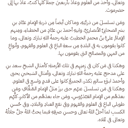
وتعالى، وأخذَ من العلومِ وعادَ بأربعينَ حِملاً كلُّها كتبٌ، عادَ بها إلى 
حضرموتَ.
ومَن تسلسلَ من ذريَّتِهِ، وما كان أيضاً مِن ذريةِ الإمامِ عبَّادِ بنِ 
بشرٍ الصحابيِّ الأنصاريِّ، وابنِهِ أحمدَ بنِ عبَّادٍ من الخطباءِ، ومِنهم 
الإمامُ عليُّ بنُ محمدٍ الخطيبُ عليه رحمةُ اللهِ تبارك وتعالى، وما 
كانوا يقومون به في البلدةِ مِن سعةِ الباعِ في العلومِ والفهومِ، وأنواعٍ 
من المهنِ والمصالحِ التي يقومون بها.
وهكذا في مَن كان في زمنِهِم في تلك الأزمنةِ؛ كأمثالِ الشيخِ سعد بنِ 
علي مدحج عليه رحمةُ اللهِ تبارك وتعالى، وأمثالِ الشيخينِ يحيى 
وأحمدَ ابنَيْ سالمٍ بَكدَر، الجميعُ كانوا على قدمٍ واسعٍ في العلومِ. 
وهكذا في مَن تسلسلَ عنهُم حتى برزَ مثلُ الإمامِ السَّقَّافِ ومَن 
بعدَهُم من الإمامِ العَيْدَرُوسِ، ومَن جاء بعدَهُم من الأكابرِ، كلُّهُم 
طويلي الباعِ في العلومِ والفهومِ وفي نفعِ العبادِ والبلادِ، وفي حُسنِ 
الكسبِ لما أحلَّ اللهُ تعالى وحسنِ صرفِهِ فيما يحبُّ اللهُ جلَّ جلالُهُ 
وتعالى في عُلاه.