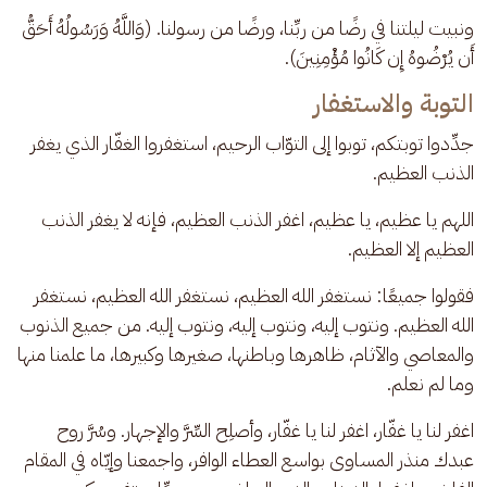
ونبيت ليلتنا في رضًا من ربِّنا، ورضًا من رسولنا. (وَاللَّهُ وَرَسُولُهُ أَحَقُّ 
أَن يُرْضُوهُ إِن كَانُوا مُؤْمِنِينَ).
التوبة والاستغفار
جدِّدوا توبتكم، توبوا إلى التوّاب الرحيم، استغفروا الغفّار الذي يغفر 
الذنب العظيم.
اللهم يا عظيم، يا عظيم، اغفر الذنب العظيم، فإنه لا يغفر الذنب 
العظيم إلا العظيم.
فقولوا جميعًا: نستغفر الله العظيم، نستغفر الله العظيم، نستغفر 
الله العظيم. ونتوب إليه، ونتوب إليه، ونتوب إليه. من جميع الذنوب 
والمعاصي والآثام، ظاهرها وباطنها، صغيرها وكبيرها، ما علمنا منها 
وما لم نعلم.
اغفر لنا يا غفّار، اغفر لنا يا غفّار، وأصلِح السِّرَّ والإجهار. وسُرَّ روح 
عبدك منذر المساوى بواسع العطاء الوافر، واجمعنا وإيّاه في المقام 