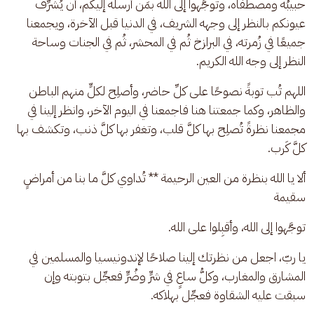
حبيبُه ومصطفاه، وتوجَّهوا إلى الله بمَن أرسله إليكم، أن يُشرِّف 
عيونكم بالنظر إلى وجهه الشريف، في الدنيا قبل الآخرة، ويجمعنا 
جميعًا في زُمرته، في البرازخ ثُم في المحشر، ثُم في الجنات وساحة 
النظر إلى وجه الله الكريم.
اللهم تُب توبةً نصوحًا على كلِّ حاضر، وأصلِح لكلٍّ منهم الباطن 
والظاهر، وكما جمعتنا هنا فاجمعنا في اليوم الآخر، وانظر إلينا في 
مجمعنا نظرةً تُصلِح بها كلَّ قلب، وتغفر بها كلَّ ذنب، وتكشف بها 
كلَّ كَرب.
ألا يا الله بنظرة من العين الرحيمة ** تُداوي كلَّ ما بنا من أمراضٍ 
سقيمة
توجَّهوا إلى الله، وأقبِلوا على الله.
يا ربّ، اجعل من نظرتك إلينا صلاحًا لإندونيسيا والمسلمين في 
المشارق والمغارب، وكلُّ ساعٍ في شرٍّ وضُرٍّ فعجِّل بتوبته وإن 
سبقت عليه الشقاوة فعجِّل بهلاكه.