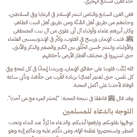
جاء القرن السابع الهجري.
ففي القرن السابع والثامن انتشر الإسلام في الرعايا وفي السلاطين، 
وجاءهم من طريق أهل السُّنَّة ومن طريق أهل البيت الطاهر، 
وكان أبرزهم علماء وأولياء آل أبي علوي من آل بيت المصطفى 
ﷺ، فثبت الإيمان ورسخ في القلوب، وكثُر في الإندونيسيين العلماء 
والأولياء، وانتشر حُسن الخُلُق بين الكبير والصغير والذكر والأنثى، 
حتى اشتهروا في مختلف أقطار الأرض بأخلاقهم.
الله يُثَبِّت قلوبنا على حقائق الإيمان، ويزيدنا إيمانًا في كل لمحةٍ وفي 
كل نَفَس، حتى تَعتمِر أعمارُنا بزيادة القُرب من خلّاقنا، وتأتي ساعة 
الوفاة لأحدنا على أكمل المحبة.
وقد قال ﷺ قاطعًا في نتيجة المحبة: "يُحشَر المرء مع من أحبّ".
التوجه بالدعاء للمسلمين
توجَّهوا بقلوبكم، وارفعوا أيديكم، والدعاء ما يُرَدُّ عند النداء وتحت 
المطر، واستحضِروا عَظَمة الإله، ومَن دلَّكم عليه ودعاكم إليه وهو 