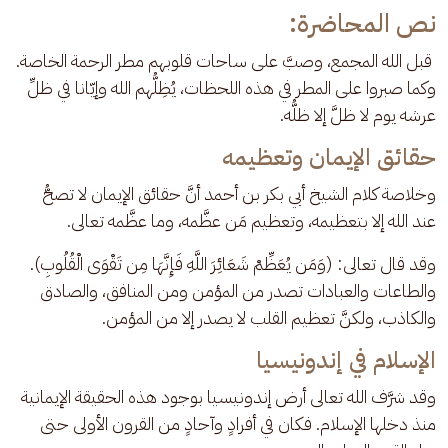
نص المحاضرة:
 قبل الله المجمع، وصبَّ على ساحات قلوبهم مطر الرحمة الخاصة. 
وكما صبروا على المطر في هذه اللحظات، يُظِلُّهم الله وإيّانا في ظلِّ 
عرشه يوم لا ظلَّ إلا ظلُّه.
حقائق الإيمان وتعظيمه
وخلاصة كلام الشيخ أبي بكر بن أحمد أنَّ حقائق الإيمان لا تصحُّ 
عند الله إلا بتعظيمه، وتعظيم مَن عظَّمه، وما عظَّمه تعالى.
وقد قال تعالى: (وَمَن يُعَظِّمْ شَعَائِرَ اللَّهِ فَإِنَّهَا مِن تَقْوَى الْقُلُوبِ). 
والطاعات والعبادات تصدر من المؤمن ومن المنافق، والصادق 
والكاذب، ولكنَّ تعظيم القلب لا يصدر إلا من المؤمن.
الإسلام في إندونيسيا
وقد شرَّف الله تعالى أرض إندونيسيا بوجود هذه الحقيقة الإيمانية 
منذ دخلها الإسلام. فكان في أفرادٍ وآحادٍ من القرون الأولى حتى 