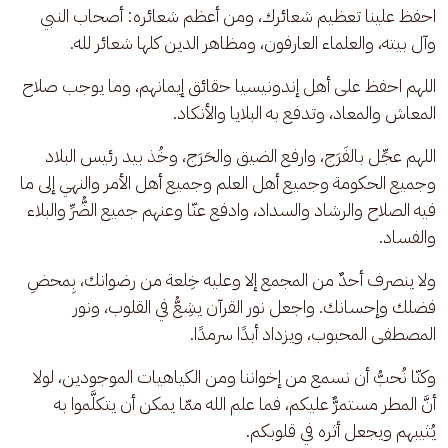
احفظ علينا تعظيم شعائرك، ومن أعظم شعائره: أصحاب النبي 
وآل بيته، والعلماء العارفون، ومظاهر الدين كلها شعائر لله.
اللهم احفظ على أهل إندونيسيا حقائق إيمانهم، وما يوجب صلاح 
المعاش والمعاد، وتدفع به البلايا والأنكاد.
اللهم عجِّل بالفَرَج، وارفع الضيق والحَرَج، وخُذ بيد رئيس البلاد 
وجميع الحكومة وجميع أهل العلم وجميع أهل الأمر والنهي إلى ما 
فيه الصلاح والرشاد والسداد، وادفع عنّا وعنهم جميع الضُّرِّ والبلاء 
والفساد.
ولا ينصرف أحدٌ من المجمع إلا وعليه خِلعة من رضوانك، بِمحضِ 
فضلك وإحسانك. واجعل نور القرآن يشِعُّ في القلوب، ونور 
المصطفى المحبوب، ويزداد أبدًا سرمدًا.
وكنّا نُحبُّ أن نسمع من إخواننا ومن الكياهيات الموجودين، لولا 
أنَّ المطر مستمرٌّ عليكم، فما علم الله ممّا يمكن أن يتكلَّموا به 
يُثيبهم ويجعل أثره في قلوبكم.