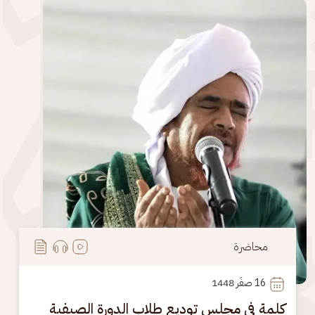
الصورة
محاضرة
16
 صفَر 1448
كلمة في مجلس توديع طلاب الدورة الصيفية